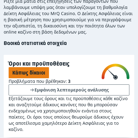
Ρίξτε μια ματιά στις επεξηγήσεις των παραγόντων που
Αυτή τη στιγμή, έχουμε
13 παράπονα για αυτό το
λαμβάνουμε υπόψη μας όταν υπολογίζουμε τη βαθμολογία
καζίνο
στη βάση δεδομένων μας. Εξαιτίας αυτών των
Δείκτη Ασφάλειας του MrQ Casino. Ο Δείκτης Ασφάλειας είναι
παραπόνων, δώσαμε σε αυτό το καζίνο
2.715
η βασική μέτρηση που χρησιμοποιούμε για να περιγράψουμε
αρνητικούς πόντους
την αξιοπιστία, τη δικαιοσύνη και την ποιότητα όλων των
συνολικά. Μπορείτε να βρείτε
online καζίνο στη βάση δεδομένων μας.
περισσότερες πληροφορίες σχετικά με όλα τα
παράπονα και τους αρνητικούς πόντους στο τμήμα
Βασικά στατιστικά στοιχεία
«Επεξήγηση του Δείκτη ασφάλειας» αυτής της
αξιολόγησης.
Όροι και προϋποθέσεις
Κάπως δίκαιοι
Προειδοποίηση:
Το MrQ Casino έχει
συγκεκριμένες ενότητες στους Όρους και
Προβλήματα που βρέθηκαν:
3
Προϋποθέσεις για τα Μπόνους που θεωρούμε ότι
Εμφάνιση λεπτομερούς ανάλυσης
είναι
άδικοι για τους παίκτες του καζίνο
. Οι
Εξετάζουμε τους όρους και τις προϋποθέσεις κάθε καζίνο
συγκεκριμένοι όροι και προϋποθέσεις μπορεί να
και αναζητούμε άδικους κανόνες που θα μπορούσαν
σας δημιουργήσουν κάποιο πρόβλημα, αν
ενδεχομένως να χρησιμοποιηθούν ενάντια στους
παίκτες. Οι όροι τους οποίους θεωρούμε άδικους έχουν
αποφασίσετε να επωφεληθείτε από τα μπόνους ή
ως αποτέλεσμα χαμηλότερο Δείκτη Ασφάλειας για το
τις προσφορές του καζίνο. Για αυτόν τον λόγο,
καζίνο.
σας συμβουλεύουμε να βρείτε ένα άλλο καζίνο με