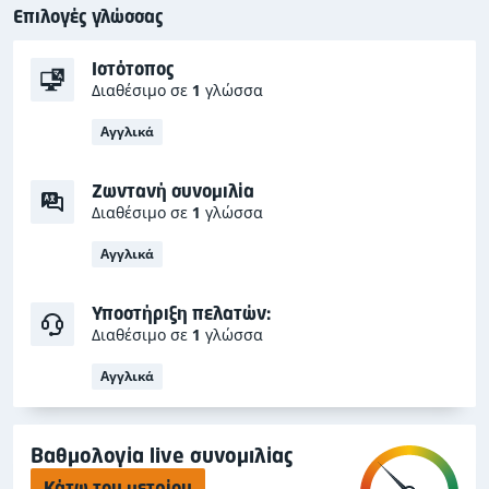
Επιλογές γλώσσας
Ιστότοπος
Διαθέσιμο σε
1
γλώσσα
Αγγλικά
Ζωντανή συνομιλία
Διαθέσιμο σε
1
γλώσσα
Αγγλικά
Υποστήριξη πελατών:
Διαθέσιμο σε
1
γλώσσα
Αγγλικά
Βαθμολογία live συνομιλίας
Κάτω του μετρίου