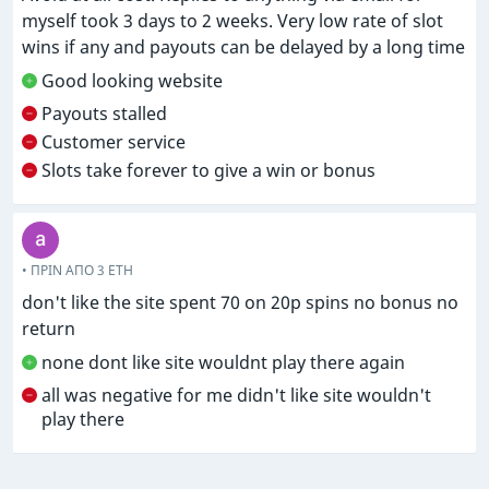
myself took 3 days to 2 weeks. Very low rate of slot
wins if any and payouts can be delayed by a long time
Good looking website
Payouts stalled
Customer service
Slots take forever to give a win or bonus
• ΠΡΙΝ ΑΠΌ 3 ΈΤΗ
don't like the site spent 70 on 20p spins no bonus no
return
none dont like site wouldnt play there again
all was negative for me didn't like site wouldn't
play there