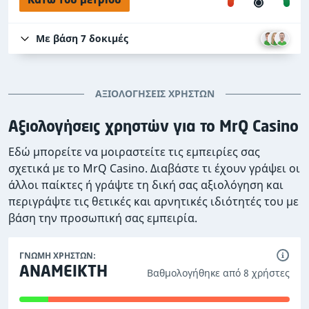
Με βάση
7
δοκιμές
ΑΞΙΟΛΟΓΉΣΕΙΣ ΧΡΗΣΤΏΝ
Αξιολογήσεις χρηστών για το MrQ Casino
Εδώ μπορείτε να μοιραστείτε τις εμπειρίες σας
σχετικά με το MrQ Casino. Διαβάστε τι έχουν γράψει οι
άλλοι παίκτες ή γράψτε τη δική σας αξιολόγηση και
περιγράψτε τις θετικές και αρνητικές ιδιότητές του με
βάση την προσωπική σας εμπειρία.
ΓΝΏΜΗ ΧΡΗΣΤΏΝ:
ΑΝΆΜΕΙΚΤΗ
Βαθμολογήθηκε από 8 χρήστες