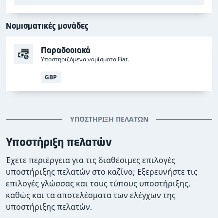
Νομισματικές μονάδες
Παραδοσιακά
Υποστηριζόμενα νομίσματα Fiat.
GBP
ΥΠΟΣΤΉΡΙΞΗ ΠΕΛΑΤΏΝ
Υποστήριξη πελατών
Έχετε περιέργεια για τις διαθέσιμες επιλογές
υποστήριξης πελατών στο καζίνο; Εξερευνήστε τις
επιλογές γλώσσας και τους τύπους υποστήριξης,
καθώς και τα αποτελέσματα των ελέγχων της
υποστήριξης πελατών.