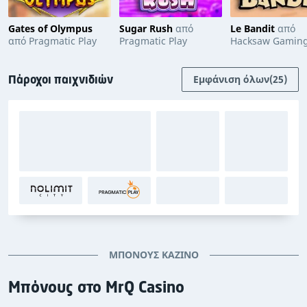
Gates of Olympus
Sugar Rush
από
Le Bandit
από
από Pragmatic Play
Pragmatic Play
Hacksaw Gamin
Πάροχοι παιχνιδιών
Εμφάνιση όλων
(25)
ΜΠΌΝΟΥΣ ΚΑΖΊΝΟ
Μπόνους στο MrQ Casino