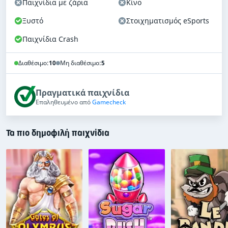
Παιχνίδια με ζάρια
Κίνο
Ξυστό
Στοιχηματισμός eSports
Παιχνίδια Crash
Διαθέσιμο:
10
Μη διαθέσιμο:
5
Πραγματικά παιχνίδια
Επαληθευμένο από
Gamecheck
Τα πιο δημοφιλή παιχνίδια