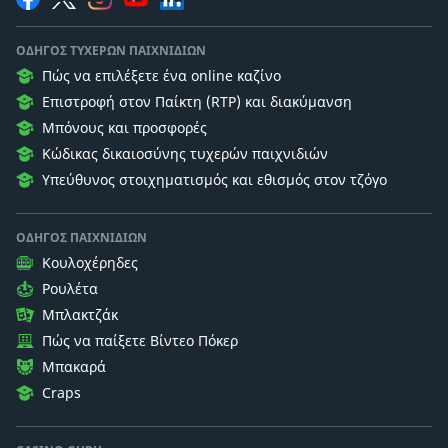
ΟΔΗΓΌΣ ΤΥΧΕΡΏΝ ΠΑΙΧΝΙΔΙΏΝ
Πώς να επιλέξετε ένα online καζίνο
Επιστροφή στον Παίκτη (RTP) και διακύμανση
Μπόνους και προσφορές
Κώδικας δικαιοσύνης τυχερών παιχνιδιών
Υπεύθυνος στοιχηματισμός και εθισμός στον τζόγο
ΟΔΗΓΌΣ ΠΑΙΧΝΙΔΙΏΝ
Κουλοχέρηδες
Ρουλέτα
Μπλακτζάκ
Πώς να παίξετε Βίντεο Πόκερ
Μπακαρά
Craps