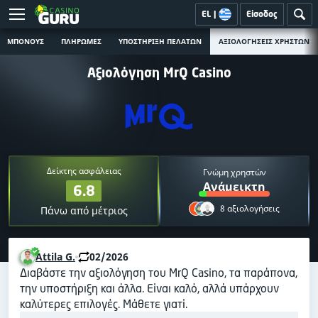
EL
|
Είσοδος
ΜΠΌΝΟΥΣ
ΠΛΗΡΩΜΈΣ
ΥΠΟΣΤΉΡΙΞΗ ΠΕΛΑΤΏΝ
ΑΞΙΟΛΟΓΉΣΕΙΣ ΧΡΗΣΤΏΝ
Αξιολόγηση MrQ Casino
Δείκτης ασφάλειας
Γνώμη χρηστών
Ανάμεικτη
6.8
8 αξιολογήσεις
Πάνω από μέτριος
Attila G.
02/2026
Διαβάστε την αξιολόγηση του MrQ Casino, τα παράπονα,
την υποστήριξη και άλλα. Είναι καλό, αλλά υπάρχουν
καλύτερες επιλογές. Μάθετε γιατί.