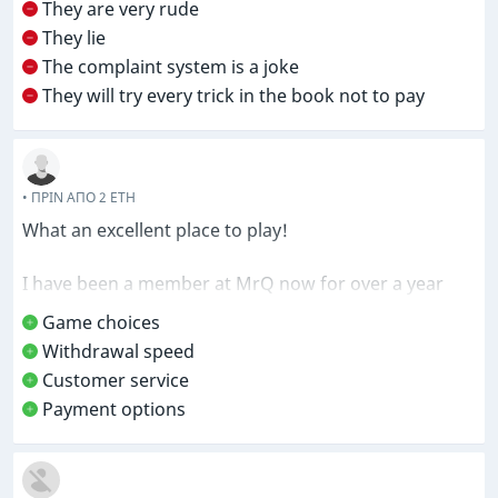
They are very rude
They lie
The complaint system is a joke
They will try every trick in the book not to pay
• ΠΡΙΝ ΑΠΌ 2 ΈΤΗ
What an excellent place to play!
I have been a member at MrQ now for over a year
and had nothing but a great experience. They have a
Game choices
huge range of slots and always seem to get new
Withdrawal speed
releases faster than most.
Customer service
Payment options
Withdrawals are usually nearly instant now I have
verified my account.