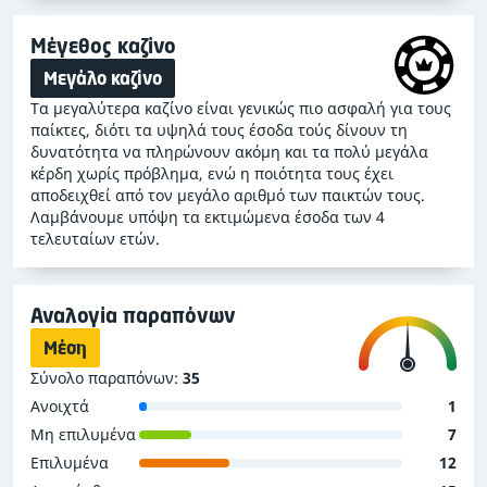
δίκαιους κανόνες ή να δείξετε τουλάχιστον
ιδιαίτερη προσοχή στους όρους και
Μέγεθος καζίνο
προϋποθέσεις αυτού του καζίνο, αν αποφασίσετε
Μεγάλο καζίνο
να παίξετε σε αυτό.
Τα μεγαλύτερα καζίνο είναι γενικώς πιο ασφαλή για τους
παίκτες, διότι τα υψηλά τους έσοδα τούς δίνουν τη
Το MrQ Casino έχει Δείκτη ασφάλειας πάνω από τον
δυνατότητα να πληρώνουν ακόμη και τα πολύ μεγάλα
μέσο όρο. Του δώσαμε αυτή τη βαθμολογία, διότι
κέρδη χωρίς πρόβλημα, ενώ η ποιότητα τους έχει
αποδειχθεί από τον μεγάλο αριθμό των παικτών τους.
πιστεύουμε ότι έχει πολλά καλά χαρακτηριστικά, αλλά
Λαμβάνουμε υπόψη τα εκτιμώμενα έσοδα των 4
υπάρχει κάτι που μας εμποδίζει να του δώσουμε
τελευταίων ετών.
καλύτερη βαθμολογία. Παρ’ όλα αυτά, μπορείτε να
περιμένετε μια γενικότερα καλή εμπειρία παιχνιδιού
σε αυτό το καζίνο.
Αναλογία παραπόνων
Μέση
Σύνολο παραπόνων:
35
Ανοιχτά
1
Μη επιλυμένα
7
Επιλυμένα
12