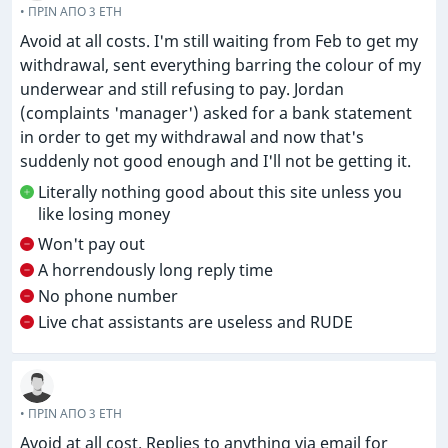
• ΠΡΙΝ ΑΠΌ 3 ΈΤΗ
Avoid at all costs. I'm still waiting from Feb to get my
withdrawal, sent everything barring the colour of my
underwear and still refusing to pay. Jordan
(complaints 'manager') asked for a bank statement
in order to get my withdrawal and now that's
suddenly not good enough and I'll not be getting it.
Literally nothing good about this site unless you
like losing money
Won't pay out
A horrendously long reply time
No phone number
Live chat assistants are useless and RUDE
• ΠΡΙΝ ΑΠΌ 3 ΈΤΗ
Avoid at all cost. Replies to anything via email for