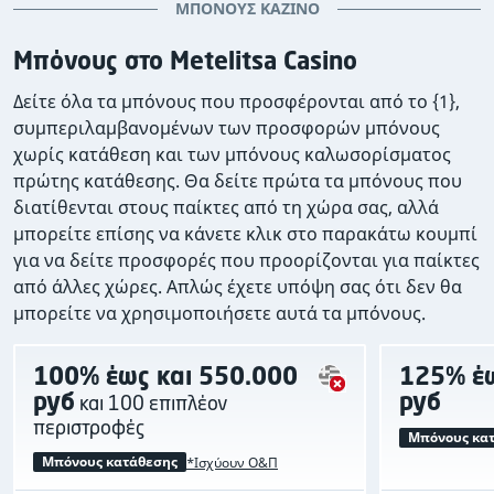
ΜΠΌΝΟΥΣ ΚΑΖΊΝΟ
Μπόνους στο Metelitsa Casino
Δείτε όλα τα μπόνους που προσφέρονται από το {1},
συμπεριλαμβανομένων των προσφορών μπόνους
χωρίς κατάθεση και των μπόνους καλωσορίσματος
πρώτης κατάθεσης. Θα δείτε πρώτα τα μπόνους που
διατίθενται στους παίκτες από τη χώρα σας, αλλά
μπορείτε επίσης να κάνετε κλικ στο παρακάτω κουμπί
για να δείτε προσφορές που προορίζονται για παίκτες
από άλλες χώρες. Απλώς έχετε υπόψη σας ότι δεν θα
μπορείτε να χρησιμοποιήσετε αυτά τα μπόνους.
100% έως και 550.000
125% έω
руб
руб
και 100 επιπλέον
περιστροφές
Μπόνους κα
Μπόνους κατάθεσης
*Ισχύουν Ο&Π