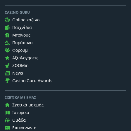
CASINO GURU
Online καζίνο
Παιχνίδια
Μπόνους
Παράπονα
Φόρουμ
Αξιολογήσεις
ZOOMin
News
Casino Guru Awards
ΣΧΕΤΙΚΆ ΜΕ ΕΜΆΣ
Σχετικά με εμάς
Ιστορικό
Ομάδα
Επικοινωνία