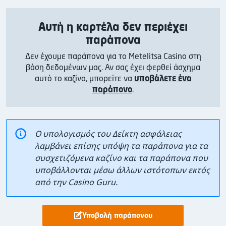
Αυτή η καρτέλα δεν περιέχει
παράπονα
Δεν έχουμε παράπονα για το Metelitsa Casino στη
βάση δεδομένων μας. Αν σας έχει φερθεί άσχημα
αυτό το καζίνο, μπορείτε να
υποβάλετε ένα
παράπονο
.
Ο υπολογισμός του Δείκτη ασφάλειας
λαμβάνει επίσης υπόψη τα παράπονα για τα
συσχετιζόμενα καζίνο και τα παράπονα που
υποβάλλονται μέσω άλλων ιστότοπων εκτός
από την Casino Guru.
Υποβολή παράπονου