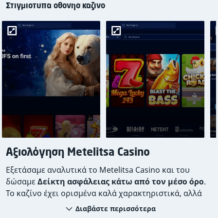
Στιγμιοτυπα οθονησ καζινο
Αξιολόγηση Metelitsa Casino
Εξετάσαμε αναλυτικά το Metelitsa Casino και του
δώσαμε
Δείκτη ασφάλειας κάτω από τον μέσο όρο
.
Το καζίνο έχει ορισμένα καλά χαρακτηριστικά, αλλά
έχει επίσης πολλά αρνητικά χαρακτηριστικά εξαιτίας
Διαβάστε περισσότερα
των οποίων είναι καλύτερο να επιλέξετε ένα άλλο