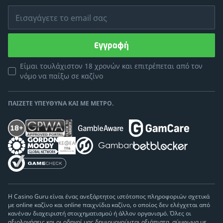
Εισαγάγετε το email σας
Εγγραφή
Είμαι τουλάχιστον 18 χρονών και επιτρέπεται από τον
νόμο να παίξω σε καζίνο
ΠΑΊΖΕΤΕ ΥΠΕΎΘΥΝΑ ΚΑΙ ΜΕ ΜΈΤΡΟ.
Η Casino Guru είναι ένας ανεξάρτητος ιστότοπος πληροφοριών σχετικά
με online καζίνο και online παιχνίδια καζίνο, ο οποίος δεν ελέγχεται από
κανέναν διαχειριστή στοιχηματισμού ή άλλον οργανισμό. Όλες οι
αξιολογήσεις και οι οδηγοί μας δημιουργούνται αξιόπιστα, σύμφωνα με