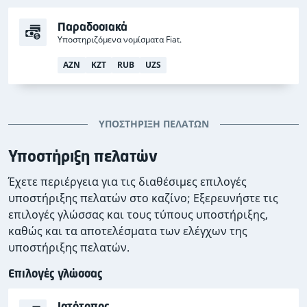
Παραδοσιακά
Υποστηριζόμενα νομίσματα Fiat.
AZN
KZT
RUB
UZS
ΥΠΟΣΤΉΡΙΞΗ ΠΕΛΑΤΏΝ
Υποστήριξη πελατών
Έχετε περιέργεια για τις διαθέσιμες επιλογές
υποστήριξης πελατών στο καζίνο; Εξερευνήστε τις
επιλογές γλώσσας και τους τύπους υποστήριξης,
καθώς και τα αποτελέσματα των ελέγχων της
υποστήριξης πελατών.
Επιλογές γλώσσας
Ιστότοπος