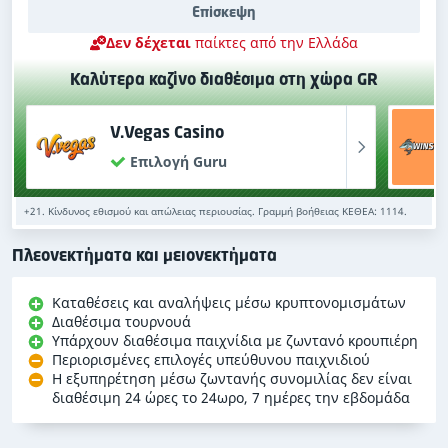
Επίσκεψη
Δεν δέχεται
παίκτες από την Ελλάδα
Καλύτερα καζίνο διαθέσιμα στη χώρα GR
V.Vegas Casino
Επιλογή Guru
+21. Κίνδυνος εθισμού και απώλειας περιουσίας. Γραμμή βοήθειας ΚΕΘΕΑ: 1114.
Πλεονεκτήματα και μειονεκτήματα
Καταθέσεις και αναλήψεις μέσω κρυπτονομισμάτων
Διαθέσιμα τουρνουά
Υπάρχουν διαθέσιμα παιχνίδια με ζωντανό κρουπιέρη
Περιορισμένες επιλογές υπεύθυνου παιχνιδιού
Η εξυπηρέτηση μέσω ζωντανής συνομιλίας δεν είναι
διαθέσιμη 24 ώρες το 24ωρο, 7 ημέρες την εβδομάδα