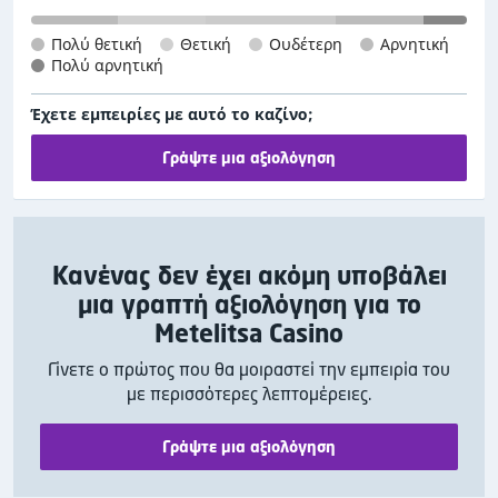
Πολύ θετική
Θετική
Ουδέτερη
Αρνητική
Πολύ αρνητική
Έχετε εμπειρίες με αυτό το καζίνο;
Γράψτε μια αξιολόγηση
Κανένας δεν έχει ακόμη υποβάλει
μια γραπτή αξιολόγηση για το
Metelitsa Casino
Γίνετε ο πρώτος που θα μοιραστεί την εμπειρία του
με περισσότερες λεπτομέρειες.
Γράψτε μια αξιολόγηση