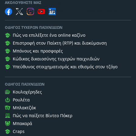
Casino Guru
ΑΚΟΛΟΥΘΉΣΤΕ ΜΑΣ
Θέλουμε να κατανοείτε τα τυχερά παιχνίδια.
ΟΔΗΓΌΣ ΤΥΧΕΡΏΝ ΠΑΙΧΝΙΔΙΏΝ
Πώς να επιλέξετε ένα online καζίνο
Επιστροφή στον Παίκτη (RTP) και διακύμανση
Μπόνους και προσφορές
Κώδικας δικαιοσύνης τυχερών παιχνιδιών
Υπεύθυνος στοιχηματισμός και εθισμός στον τζόγο
ΟΔΗΓΌΣ ΠΑΙΧΝΙΔΙΏΝ
Κουλοχέρηδες
Ρουλέτα
Μπλακτζάκ
Πώς να παίξετε Βίντεο Πόκερ
Μπακαρά
Craps