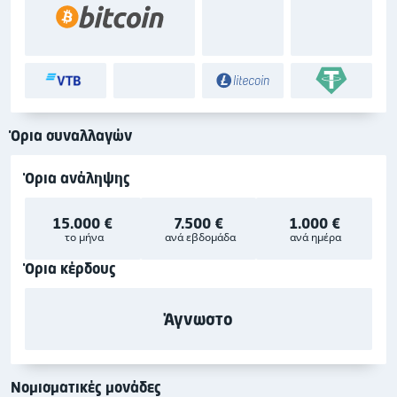
Όρια συναλλαγών
Όρια ανάληψης
15.000 €
7.500 €
1.000 €
το μήνα
ανά εβδομάδα
ανά ημέρα
Όρια κέρδους
Άγνωστο
Νομισματικές μονάδες