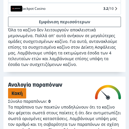
online καζίνο για παιχνίδι.
Jackpot Casino
3.2
/10
Εμφάνιση περισσότερων
Όλα τα καζίνο δεν λειτουργούν αποκλειστικά
μεμονωμένα. Πολλά απ' αυτά ανήκουν σε μεγαλύτερες
ομάδες συσχετισμένων καζίνο. Για αυτά, αντανακλούμε
επίσης τα συσχετισμένα καζίνο στον Δείκτη Ασφάλειας
μας. Λαμβάνουμε υπόψη τα εκτιμώμενα έσοδα των 4
τελευταίων ετών και λαμβάνουμε επίσης υπόψη τα
έσοδα των συσχετιζόμενων καζίνο.
Αναλογία παραπόνων
Κακή
Σύνολο παραπόνων:
0
Τα παράπονα των παικτών υποδηλώνουν ότι το καζίνο
δεν φέρεται σωστά στους παίκτες ή ότι δεν αντιμετωπίζει
σωστά ορισμένες καταστάσεις. Λαμβάνουμε υπόψη μας
τον αριθμό και τη σοβαρότητα των παραπόνων σε σχέση