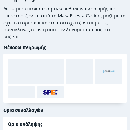
Δείτε μια επισκόπηση των μεθόδων πληρωμής που
υποστηρίζονται από το MasaPuesta Casino, μαζί με τα
σχετικά όρια και κόστη που σχετίζονται με τις
συναλλαγές στον ή από τον λογαριασμό σας στο
καζίνο.
Μέθοδοι πληρωμής
Όρια συναλλαγών
Όρια ανάληψης