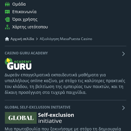
Ομάδα
Επικοινωνία
Όροι χρήσης
Χάρτης ιστότοπου
Αρχική σελίδα
Αξιολόγηση MasaPuesta Casino
CASINO GURU ACADEMY
Δωρεάν επαγγελματικά εκπαιδευτικά μαθήματα για
υπαλλήλους online καζίνο, με στόχο τις καλύτερες πρακτικές
του κλάδου, τη βελτίωση της εμπειρίας των παικτών, και τη
δίκαιη προσέγγιση στα τυχερά παιχνίδια.
GLOBAL SELF-EXCLUSION INITIATIVE
Μια πρωτοβουλία που ξεκινήσαμε με στόχο τη δημιουργία