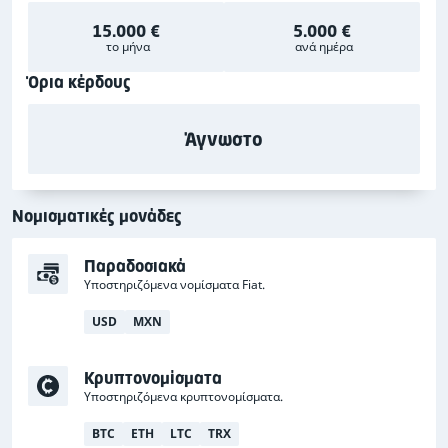
15.000 €
5.000 €
το μήνα
ανά ημέρα
Όρια κέρδους
Άγνωστο
Νομισματικές μονάδες
Παραδοσιακά
Υποστηριζόμενα νομίσματα Fiat.
USD
MXN
Κρυπτονομίσματα
Υποστηριζόμενα κρυπτονομίσματα.
BTC
ETH
LTC
TRX