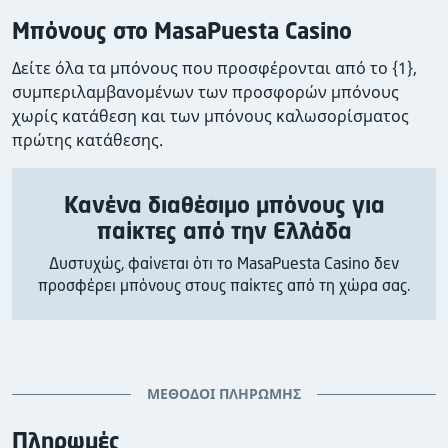
Μπόνους στο MasaPuesta Casino
Δείτε όλα τα μπόνους που προσφέρονται από το {1},
συμπεριλαμβανομένων των προσφορών μπόνους
χωρίς κατάθεση και των μπόνους καλωσορίσματος
πρώτης κατάθεσης.
Κανένα διαθέσιμο μπόνους για
παίκτες από την Ελλάδα
Δυστυχώς, φαίνεται ότι το MasaPuesta Casino δεν
προσφέρει μπόνους στους παίκτες από τη χώρα σας.
ΜΈΘΟΔΟΙ ΠΛΗΡΩΜΉΣ
Πληρωμές