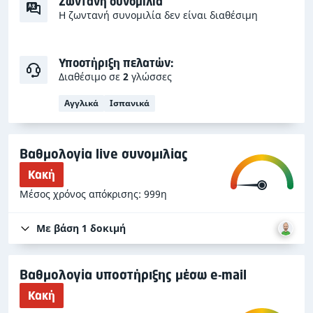
Ζωντανή συνομιλία
Η ζωντανή συνομιλία δεν είναι διαθέσιμη
Υποστήριξη πελατών:
Διαθέσιμο σε
2
γλώσσες
Αγγλικά
Ισπανικά
Βαθμολογία live συνομιλίας
Κακή
Μέσος χρόνος απόκρισης: 999η
Με βάση
1
δοκιμή
Βαθμολογία υποστήριξης μέσω e-mail
Κακή