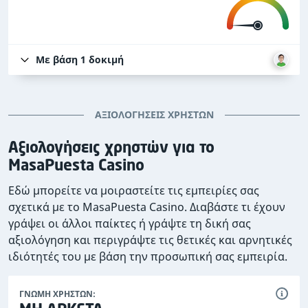
Με βάση
1
δοκιμή
ΑΞΙΟΛΟΓΉΣΕΙΣ ΧΡΗΣΤΏΝ
Αξιολογήσεις χρηστών για το
MasaPuesta Casino
Εδώ μπορείτε να μοιραστείτε τις εμπειρίες σας
σχετικά με το MasaPuesta Casino. Διαβάστε τι έχουν
γράψει οι άλλοι παίκτες ή γράψτε τη δική σας
αξιολόγηση και περιγράψτε τις θετικές και αρνητικές
ιδιότητές του με βάση την προσωπική σας εμπειρία.
ΓΝΏΜΗ ΧΡΗΣΤΏΝ: