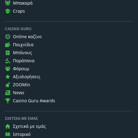
Μπακαρά
Craps
CASINO GURU
Online καζίνο
Παιχνίδια
Μπόνους
Παράπονα
Φόρουμ
Αξιολογήσεις
ZOOMin
News
Casino Guru Awards
ΣΧΕΤΙΚΆ ΜΕ ΕΜΆΣ
Σχετικά με εμάς
Ιστορικό