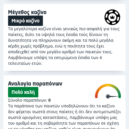
επικοινωνίας με οποιονδήποτε από το καζίνο, που
σημαίνει ότι δεν είναι δυνατή η επίλυση
Μέγεθος καζίνο
οποιουδήποτε ζητήματος μπορεί να προκύψει.
Μικρό καζίνο
Τα μεγαλύτερα καζίνο είναι γενικώς πιο ασφαλή για τους
Όπως καταλαβαίνετε από όλες τις πληροφορίες που
παίκτες, διότι τα υψηλά τους έσοδα τούς δίνουν τη
συλλέξαμε στην αξιολόγησή μας για το MasaPuesta
δυνατότητα να πληρώνουν ακόμη και τα πολύ μεγάλα
Casino, αυτό το καζίνο έχει χαμηλό Δείκτη ασφάλειας.
κέρδη χωρίς πρόβλημα, ενώ η ποιότητα τους έχει
Δεν σας προτείνουμε να παίξετε σε αυτό το καζίνο και
αποδειχθεί από τον μεγάλο αριθμό των παικτών τους.
σας συμβουλεύουμε να το αποφύγετε.
Λαμβάνουμε υπόψη τα εκτιμώμενα έσοδα των 4
τελευταίων ετών.
Αναλογία παραπόνων
Πολύ καλή
Σύνολο παραπόνων:
0
Τα παράπονα των παικτών υποδηλώνουν ότι το καζίνο
δεν φέρεται σωστά στους παίκτες ή ότι δεν αντιμετωπίζει
σωστά ορισμένες καταστάσεις. Λαμβάνουμε υπόψη μας
τον αριθμό και τη σοβαρότητα των παραπόνων σε σχέση
με το μέγεθος του καζίνο, καθώς είναι αναμενόμενο ότι