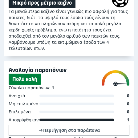
Μικρό προς μέτριο καζίνο
πιστεύουμε ότι έχει πολλά καλά χαρακτηριστικά, αλλά
Τα μεγαλύτερα καζίνο είναι γενικώς πιο ασφαλή για τους
υπάρχει κάτι που μας εμποδίζει να του δώσουμε
παίκτες, διότι τα υψηλά τους έσοδα τούς δίνουν τη
καλύτερη βαθμολογία. Παρ’ όλα αυτά, μπορείτε να
δυνατότητα να πληρώνουν ακόμη και τα πολύ μεγάλα
περιμένετε μια γενικότερα καλή εμπειρία παιχνιδιού
κέρδη χωρίς πρόβλημα, ενώ η ποιότητα τους έχει
σε αυτό το καζίνο.
αποδειχθεί από τον μεγάλο αριθμό των παικτών τους.
Λαμβάνουμε υπόψη τα εκτιμώμενα έσοδα των 4
τελευταίων ετών.
Αναλογία παραπόνων
Πολύ καλή
Σύνολο παραπόνων:
1
Ανοιχτά
0
Μη επιλυμένα
0
Επιλυμένα
0
Απορρίφθηκαν
1
Περιήγηση στα παράπονα