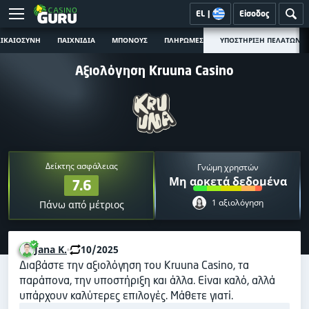
EL
|
Είσοδος
ΔΙΚΑΙΟΣΎΝΗ
ΠΑΙΧΝΊΔΙΑ
ΜΠΌΝΟΥΣ
ΠΛΗΡΩΜΈΣ
ΥΠΟΣΤΉΡΙΞΗ ΠΕΛΑΤΏΝ
Αξιολόγηση Kruuna Casino
Δείκτης ασφάλειας
Γνώμη χρηστών
Μη αρκετά δεδομένα
7.6
1 αξιολόγηση
Πάνω από μέτριος
Jana K.
10/2025
Διαβάστε την αξιολόγηση του Kruuna Casino, τα
παράπονα, την υποστήριξη και άλλα. Είναι καλό, αλλά
υπάρχουν καλύτερες επιλογές. Μάθετε γιατί.