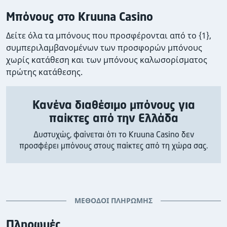
Μπόνους στο Kruuna Casino
Δείτε όλα τα μπόνους που προσφέρονται από το {1},
συμπεριλαμβανομένων των προσφορών μπόνους
χωρίς κατάθεση και των μπόνους καλωσορίσματος
πρώτης κατάθεσης.
Κανένα διαθέσιμο μπόνους για
παίκτες από την Ελλάδα
Δυστυχώς, φαίνεται ότι το Kruuna Casino δεν
προσφέρει μπόνους στους παίκτες από τη χώρα σας.
ΜΈΘΟΔΟΙ ΠΛΗΡΩΜΉΣ
Πληρωμές