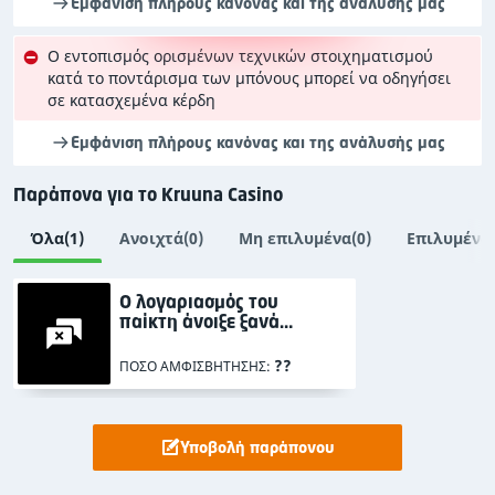
Εμφάνιση πλήρους κανόνας και της ανάλυσής μας
Ο εντοπισμός ορισμένων τεχνικών στοιχηματισμού
κατά το ποντάρισμα των μπόνους μπορεί να οδηγήσει
σε κατασχεμένα κέρδη
Εμφάνιση πλήρους κανόνας και της ανάλυσής μας
Παράπονα για το Kruuna Casino
Όλα
(1)
Ανοιχτά
(0)
Μη επιλυμένα
(0)
Επιλυμένα
Ο λογαριασμός του
παίκτη άνοιξε ξανά
μετά από αυτο-
αποκλεισμό.
??
ΠΟΣΟ ΑΜΦΙΣΒΗΤΗΣΗΣ:
Υποβολή παράπονου