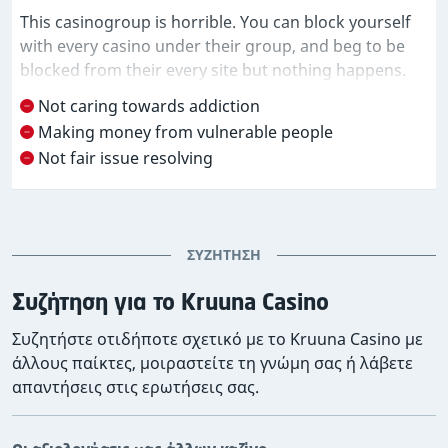
This casinogroup is horrible. You can block yourself
with every casino under their group, and beg to be
blocked from their every site but nothing happens.
They are more than happy to welcome you to play.
Not caring towards addiction
Even If terms allows this, we can all think is this really
Making money from vulnerable people
that responsible to do. They have same management,
Not fair issue resolving
same owner, same support. IT would be extremely
easy to set the block but they just dont care at all.
This group is so sick and morally not okay. Do not
support this casinogroup.
ΣΥΖΉΤΗΣΗ
Συζήτηση για το Kruuna Casino
Συζητήστε οτιδήποτε σχετικό με το Kruuna Casino με
άλλους παίκτες, μοιραστείτε τη γνώμη σας ή λάβετε
απαντήσεις στις ερωτήσεις σας.