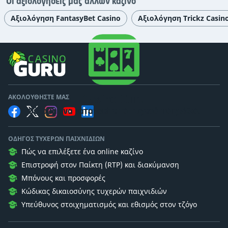
Οι αξιολογήσεις μας άλλων καζίνο
Αξιολόγηση FantasyBet Casino
Αξιολόγηση Trickz Casin
Casino Guru
ΑΚΟΛΟΥΘΉΣΤΕ ΜΑΣ
Θέλουμε να κατανοείτε τα τυχερά παιχνίδια.
ΟΔΗΓΌΣ ΤΥΧΕΡΏΝ ΠΑΙΧΝΙΔΙΏΝ
Πώς να επιλέξετε ένα online καζίνο
Επιστροφή στον Παίκτη (RTP) και διακύμανση
Μπόνους και προσφορές
Κώδικας δικαιοσύνης τυχερών παιχνιδιών
Υπεύθυνος στοιχηματισμός και εθισμός στον τζόγο