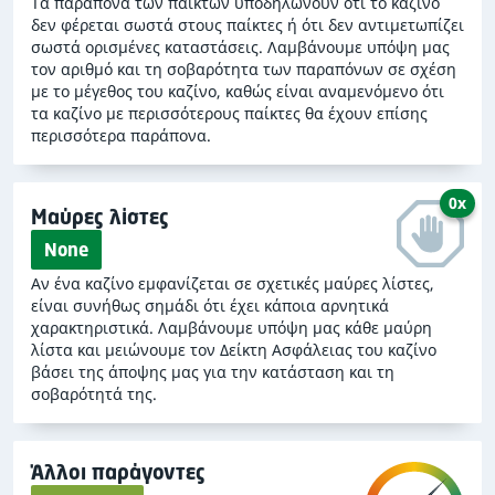
Τα παράπονα των παικτών υποδηλώνουν ότι το καζίνο
δεν φέρεται σωστά στους παίκτες ή ότι δεν αντιμετωπίζει
σωστά ορισμένες καταστάσεις. Λαμβάνουμε υπόψη μας
τον αριθμό και τη σοβαρότητα των παραπόνων σε σχέση
με το μέγεθος του καζίνο, καθώς είναι αναμενόμενο ότι
τα καζίνο με περισσότερους παίκτες θα έχουν επίσης
περισσότερα παράπονα.
0x
Μαύρες λίστες
None
Αν ένα καζίνο εμφανίζεται σε σχετικές μαύρες λίστες,
είναι συνήθως σημάδι ότι έχει κάποια αρνητικά
χαρακτηριστικά. Λαμβάνουμε υπόψη μας κάθε μαύρη
λίστα και μειώνουμε τον Δείκτη Ασφάλειας του καζίνο
βάσει της άποψης μας για την κατάσταση και τη
σοβαρότητά της.
Άλλοι παράγοντες