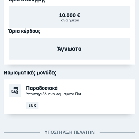
10.000 €
ανά ημέρα
Όρια κέρδους
Άγνωστο
Νομισματικές μονάδες
Παραδοσιακά
Υποστηριζόμενα νομίσματα Fiat.
EUR
ΥΠΟΣΤΉΡΙΞΗ ΠΕΛΑΤΏΝ