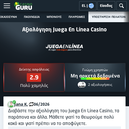
EL
|
Είσοδος
ΔΙΚΑΙΟΣΎΝΗ
ΠΑΙΧΝΊΔΙΑ
ΜΠΌΝΟΥΣ
ΠΛΗΡΩΜΈΣ
ΥΠΟΣΤΉΡΙΞΗ ΠΕΛΑΤΏΝ
Αξιολόγηση Juega En Línea Casino
Δείκτης ασφάλειας
Γνώμη χρηστών
Μη αρκετά δεδομένα
2.9
2 αξιολογήσεις
Πολύ χαμηλός
Jana K.
06/2026
Διαβάστε την αξιολόγηση του Juega En Línea Casino, τα
παράπονα και άλλα. Μάθετε γιατί το θεωρούμε πολύ
κακό και γιατί πρέπει να το αποφύγετε.