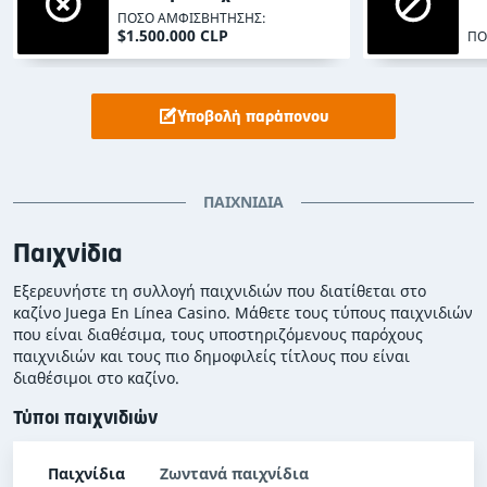
διεκπεραιωθεί.
ΠΟΣΟ ΑΜΦΙΣΒΗΤΗΣΗΣ:
$1.500.000 CLP
ΠΟ
Υποβολή παράπονου
ΠΑΙΧΝΊΔΙΑ
Παιχνίδια
Εξερευνήστε τη συλλογή παιχνιδιών που διατίθεται στο
καζίνο Juega En Línea Casino. Μάθετε τους τύπους παιχνιδιών
που είναι διαθέσιμα, τους υποστηριζόμενους παρόχους
παιχνιδιών και τους πιο δημοφιλείς τίτλους που είναι
διαθέσιμοι στο καζίνο.
Τύποι παιχνιδιών
Παιχνίδια
Ζωντανά παιχνίδια