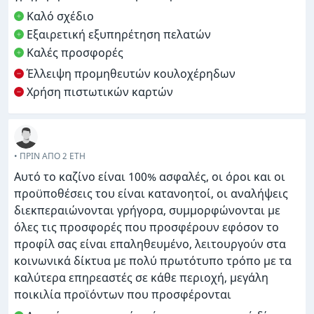
Καλό σχέδιο
Εξαιρετική εξυπηρέτηση πελατών
Καλές προσφορές
Έλλειψη προμηθευτών κουλοχέρηδων
Χρήση πιστωτικών καρτών
• ΠΡΙΝ ΑΠΌ 2 ΈΤΗ
Αυτό το καζίνο είναι 100% ασφαλές, οι όροι και οι
προϋποθέσεις του είναι κατανοητοί, οι αναλήψεις
διεκπεραιώνονται γρήγορα, συμμορφώνονται με
όλες τις προσφορές που προσφέρουν εφόσον το
προφίλ σας είναι επαληθευμένο, λειτουργούν στα
κοινωνικά δίκτυα με πολύ πρωτότυπο τρόπο με τα
καλύτερα επηρεαστές σε κάθε περιοχή, μεγάλη
ποικιλία προϊόντων που προσφέρονται