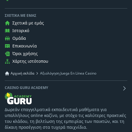
ΣΧΕΤΙΚΆ ΜΕ ΕΜΆΣ
Σχετικά με εμάς
Ιστορικό
Ομάδα
Επικοινωνία
Όροι χρήσης
Χάρτης ιστότοπου
Αρχική σελίδα
Αξιολόγηση Juega En Línea Casino
CASINO GURU ACADEMY
Δωρεάν επαγγελματικά εκπαιδευτικά μαθήματα για
υπαλλήλους online καζίνο, με στόχο τις καλύτερες πρακτικές
του κλάδου, τη βελτίωση της εμπειρίας των παικτών, και τη
δίκαιη προσέγγιση στα τυχερά παιχνίδια.