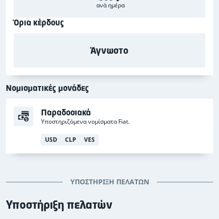
ανά ημέρα
Όρια κέρδους
Άγνωστο
Νομισματικές μονάδες
Παραδοσιακά
Υποστηριζόμενα νομίσματα Fiat.
USD
CLP
VES
ΥΠΟΣΤΉΡΙΞΗ ΠΕΛΑΤΏΝ
Υποστήριξη πελατών