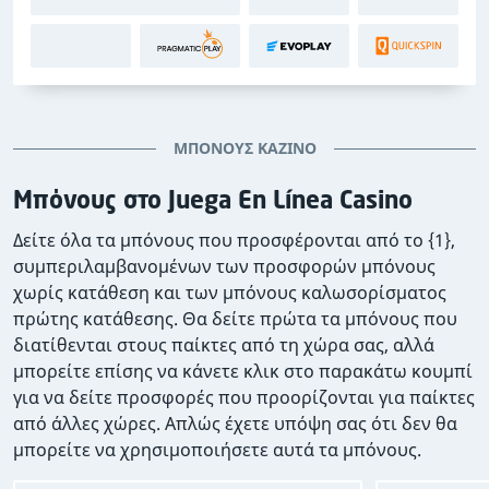
ΜΠΌΝΟΥΣ ΚΑΖΊΝΟ
Μπόνους στο Juega En Línea Casino
Δείτε όλα τα μπόνους που προσφέρονται από το {1},
συμπεριλαμβανομένων των προσφορών μπόνους
χωρίς κατάθεση και των μπόνους καλωσορίσματος
πρώτης κατάθεσης. Θα δείτε πρώτα τα μπόνους που
διατίθενται στους παίκτες από τη χώρα σας, αλλά
μπορείτε επίσης να κάνετε κλικ στο παρακάτω κουμπί
για να δείτε προσφορές που προορίζονται για παίκτες
από άλλες χώρες. Απλώς έχετε υπόψη σας ότι δεν θα
μπορείτε να χρησιμοποιήσετε αυτά τα μπόνους.