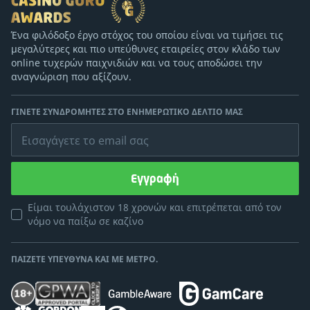
Ένα φιλόδοξο έργο στόχος του οποίου είναι να τιμήσει τις
μεγαλύτερες και πιο υπεύθυνες εταιρείες στον κλάδο των
online τυχερών παιχνιδιών και να τους αποδώσει την
αναγνώριση που αξίζουν.
ΓΊΝΕΤΕ ΣΥΝΔΡΟΜΗΤΈΣ ΣΤΟ ΕΝΗΜΕΡΩΤΙΚΌ ΔΕΛΤΊΟ ΜΑΣ
Εισαγάγετε το email σας
Εγγραφή
Είμαι τουλάχιστον 18 χρονών και επιτρέπεται από τον
νόμο να παίξω σε καζίνο
ΠΑΊΖΕΤΕ ΥΠΕΎΘΥΝΑ ΚΑΙ ΜΕ ΜΈΤΡΟ.