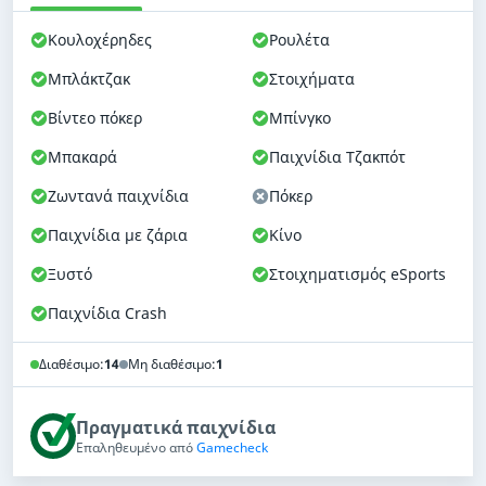
Κουλοχέρηδες
Ρουλέτα
Μπλάκτζακ
Στοιχήματα
Βίντεο πόκερ
Μπίνγκο
Μπακαρά
Παιχνίδια Τζακπότ
Ζωντανά παιχνίδια
Πόκερ
Παιχνίδια με ζάρια
Κίνο
Ξυστό
Στοιχηματισμός eSports
Παιχνίδια Crash
Διαθέσιμο:
14
Μη διαθέσιμο:
1
Πραγματικά παιχνίδια
Επαληθευμένο από
Gamecheck