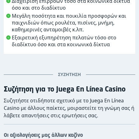
Διαχείριση επιρροών τόσο στα κοινωνικά δίκτυα
όσο και στο διαδίκτυο
Μεγάλη ποσότητα και ποικιλία προσφορών και
παιχνιδιών όπως ρουλέτα, πισίνες, μνήμη,
καθημερινές ανταμοιβές κ.λπ.
Εξαιρετική εξυπηρέτηση πελατών τόσο στο
διαδίκτυο όσο και στα κοινωνικά δίκτυα
ΣΥΖΉΤΗΣΗ
Συζήτηση για το Juega En Línea Casino
Συζητήστε οτιδήποτε σχετικό με το Juega En Línea
Casino με άλλους παίκτες, μοιραστείτε τη γνώμη σας ή
λάβετε απαντήσεις στις ερωτήσεις σας.
Οι αξιολογήσεις μας άλλων καζίνο