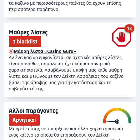
τα καζίνο με περισσότερους παίκτες θα έχουν επίσης
περισσότερα παράπονα.
1x
Μαύρες λίστες
1 blacklist
Μάυρη λίστα «Casino Guru»
Αν ένα καζίνο εμφανίζεται σε σχετικές μαύρες λίστες,
είναι συνήθως σημάδι ότι έχει κάποια αρνητικά
χαρακτηριστικά. Λαμβάνουμε υπόψη μας κάθε μαύρη
λίστα και μειώνουμε τον Δείκτη Ασφάλειας του καζίνο
βάσει της άποψης μας για την κατάσταση και τη
σοβαρότητά της.
Άλλοι παράγοντες
Αρνητικοί
Μπορεί επίσης να υπάρξουν και άλλα χαρακτηριστικά
ενός καζίνο τα οποία θα επηρεάσουν τον Δείκτη