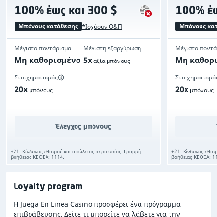
100% έως και 300 $
100% έω
Μπόνους κατάθεσης
Μπόνους κα
*Ισχύουν Ο&Π
Μέγιστο ποντάρισμα
Μέγιστη εξαργύρωση
Μέγιστο ποντά
Μη καθορισμένο
5x
Μη καθορ
αξία μπόνους
Στοιχηματισμός
Στοιχηματισμό
20x
20x
μπόνους
μπόνους
Έλεγχος μπόνους
+21. Κίνδυνος εθισμού και απώλειας περιουσίας. Γραμμή
+21. Κίνδυνος εθισ
βοήθειας ΚΕΘΕΑ: 1114.
βοήθειας ΚΕΘΕΑ: 1
Loyalty program
Η Juega En Línea Casino προσφέρει ένα πρόγραμμα
επιβράβευσης. Δείτε τι μπορείτε να λάβετε για την