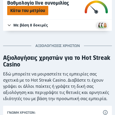
Βαθμολογία live συνομιλίας
Κάτω του μετρίου
Με βάση
8
δοκιμές
ΑΞΙΟΛΟΓΉΣΕΙΣ ΧΡΗΣΤΏΝ
Αξιολογήσεις χρηστών για το Hot Streak
Casino
Εδώ μπορείτε να μοιραστείτε τις εμπειρίες σας
σχετικά με το Hot Streak Casino. Διαβάστε τι έχουν
γράψει οι άλλοι παίκτες ή γράψτε τη δική σας
αξιολόγηση και περιγράψτε τις θετικές και αρνητικές
ιδιότητές του με βάση την προσωπική σας εμπειρία.
ΓΝΏΜΗ ΧΡΗΣΤΏΝ: