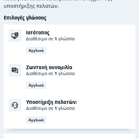
υποστήριξης πελατών.
Επιλογές γλώσσας
Ιστότοπος
Διαθέσιμο σε
1
γλώσσα
Αγγλικά
Ζωντανή συνομιλία
Διαθέσιμο σε
1
γλώσσα
Αγγλικά
Υποστήριξη πελατών:
Διαθέσιμο σε
1
γλώσσα
Αγγλικά