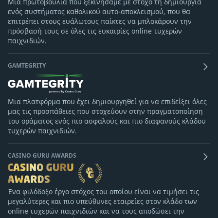
Μια πρωτοβουλία που ξεκινήσαμε με στόχο τη δημιουργία
ενός συστήματος καθολικού αυτο-αποκλεισμού, που θα
επιτρέπει στους ευάλωτους παίκτες να μπλοκάρουν την
πρόσβασή τους σε όλες τις ευκαιρίες online τυχερών
παιχνιδιών.
GAMTEGRITY
Μια πλατφόρμα που έχει δημιουργηθεί για να επιδείξει όλες
μας τις προσπάθειες που στοχεύουν στην πραγματοποίηση
του οράματος ενός πιο ασφαλούς και πιο διαφανούς κλάδου
τυχερών παιχνιδιών.
CASINO GURU AWARDS
Ένα φιλόδοξο έργο στόχος του οποίου είναι να τιμήσει τις
μεγαλύτερες και πιο υπεύθυνες εταιρείες στον κλάδο των
online τυχερών παιχνιδιών και να τους αποδώσει την