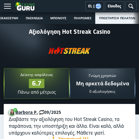
EL
|
Είσοδος
ΔΙΚΑΙΟΣΎΝΗ
ΠΑΙΧΝΊΔΙΑ
ΜΠΌΝΟΥΣ
ΠΛΗΡΩΜΈΣ
ΥΠΟΣΤΉΡΙΞΗ ΠΕΛΑΤΏΝ
Αξιολόγηση Hot Streak Casino
Δείκτης ασφάλειας
Γνώμη χρηστών
6.7
Μη αρκετά δεδομένα
0 αξιολογήσεις
Πάνω από μέτριος
Barbora P.
09/2025
Διαβάστε την αξιολόγηση του Hot Streak Casino, τα
παράπονα, την υποστήριξη και άλλα. Είναι καλό, αλλά
υπάρχουν καλύτερες επιλογές. Μάθετε γιατί.
Σημαντικό (1)