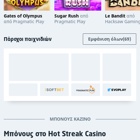
Gates of Olympus
Sugar Rush
από
Le Bandit
από
από Pragmatic Play
Pragmatic Play
Hacksaw Gamin
Πάροχοι παιχνιδιών
Εμφάνιση όλων
(69)
ΜΠΌΝΟΥΣ ΚΑΖΊΝΟ
Μπόνους στο Hot Streak Casino