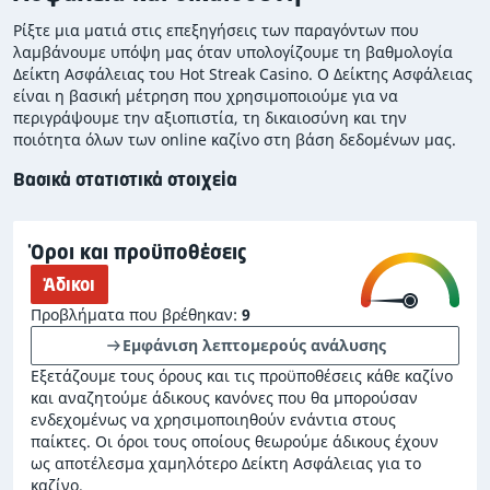
ενδεχομένως να μην μπορούν να σας πληρώσουν αν
Ρίξτε μια ματιά στις επεξηγήσεις των παραγόντων που
καταφέρετε να κερδίσετε ένα μεγάλο ποσό.
λαμβάνουμε υπόψη μας όταν υπολογίζουμε τη βαθμολογία
Δείκτη Ασφάλειας του Hot Streak Casino. Ο Δείκτης Ασφάλειας
Δεν βρήκαμε
κανένα σχετικό παράπονο
για αυτό το
είναι η βασική μέτρηση που χρησιμοποιούμε για να
καζίνο.
περιγράψουμε την αξιοπιστία, τη δικαιοσύνη και την
ποιότητα όλων των online καζίνο στη βάση δεδομένων μας.
Προειδοποίηση:
Το Hot Streak Casino έχει
Βασικά στατιστικά στοιχεία
συγκεκριμένες ενότητες στους Όρους και
Προϋποθέσεις για τα Μπόνους που θεωρούμε ότι
είναι
άδικοι για τους παίκτες του καζίνο
. Οι
Όροι και προϋποθέσεις
συγκεκριμένοι όροι και προϋποθέσεις μπορεί να
Άδικοι
σας δημιουργήσουν κάποιο πρόβλημα, αν
Προβλήματα που βρέθηκαν:
9
αποφασίσετε να επωφεληθείτε από τα μπόνους ή
Εμφάνιση λεπτομερούς ανάλυσης
τις προσφορές του καζίνο. Για αυτόν τον λόγο,
σας συμβουλεύουμε να βρείτε ένα άλλο καζίνο με
Εξετάζουμε τους όρους και τις προϋποθέσεις κάθε καζίνο
και αναζητούμε άδικους κανόνες που θα μπορούσαν
δίκαιους κανόνες ή να δείξετε τουλάχιστον
ενδεχομένως να χρησιμοποιηθούν ενάντια στους
ιδιαίτερη προσοχή στους όρους και
παίκτες. Οι όροι τους οποίους θεωρούμε άδικους έχουν
προϋποθέσεις αυτού του καζίνο, αν αποφασίσετε
ως αποτέλεσμα χαμηλότερο Δείκτη Ασφάλειας για το
να παίξετε σε αυτό.
καζίνο.