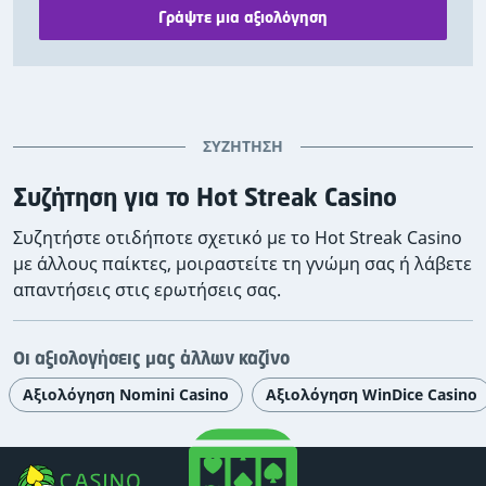
Γράψτε μια αξιολόγηση
ΣΥΖΉΤΗΣΗ
Συζήτηση για το Hot Streak Casino
Συζητήστε οτιδήποτε σχετικό με το Hot Streak Casino
με άλλους παίκτες, μοιραστείτε τη γνώμη σας ή λάβετε
απαντήσεις στις ερωτήσεις σας.
Οι αξιολογήσεις μας άλλων καζίνο
Αξιολόγηση Nomini Casino
Αξιολόγηση WinDice Casino