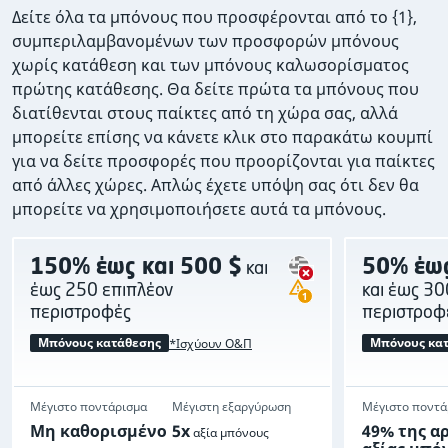
Δείτε όλα τα μπόνους που προσφέρονται από το {1},
συμπεριλαμβανομένων των προσφορών μπόνους
χωρίς κατάθεση και των μπόνους καλωσορίσματος
πρώτης κατάθεσης. Θα δείτε πρώτα τα μπόνους που
διατίθενται στους παίκτες από τη χώρα σας, αλλά
μπορείτε επίσης να κάνετε κλικ στο παρακάτω κουμπί
για να δείτε προσφορές που προορίζονται για παίκτες
από άλλες χώρες. Απλώς έχετε υπόψη σας ότι δεν θα
μπορείτε να χρησιμοποιήσετε αυτά τα μπόνους.
150% έως και 500 $
50% έως
και
έως 250 επιπλέον
και έως 30
1
περιστροφές
περιστροφ
Μπόνους κατάθεσης
Μπόνους κα
*Ισχύουν Ο&Π
Μέγιστο ποντάρισμα
Μέγιστη εξαργύρωση
Μέγιστο ποντά
Μη καθορισμένο
5x
49%
της α
αξία μπόνους