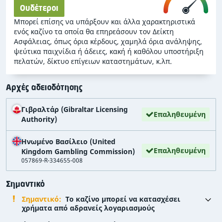
Ουδέτεροι
Μπορεί επίσης να υπάρξουν και άλλα χαρακτηριστικά
ενός καζίνο τα οποία θα επηρεάσουν τον Δείκτη
Ασφάλειας, όπως όρια κέρδους, χαμηλά όρια ανάληψης,
ψεύτικα παιχνίδια ή άδειες, κακή ή καθόλου υποστήριξη
πελατών, δίκτυο επίγειων καταστημάτων, κ.λπ.
Αρχές αδειοδότησης
Γιβραλτάρ (Gibraltar Licensing
Επαληθευμένη
Authority)
Ηνωμένο Βασίλειο (United
Επαληθευμένη
Kingdom Gambling Commission)
057869-R-334655-008
Σημαντικό
Σημαντικό:
Το καζίνο μπορεί να κατασχέσει
χρήματα από αδρανείς λογαριασμούς