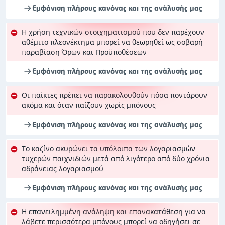
Εμφάνιση πλήρους κανόνας και της ανάλυσής μας
Η χρήση τεχνικών στοιχηματισμού που δεν παρέχουν
αθέμιτο πλεονέκτημα μπορεί να θεωρηθεί ως σοβαρή
παραβίαση Όρων και Προϋποθέσεων
Εμφάνιση πλήρους κανόνας και της ανάλυσής μας
Οι παίκτες πρέπει να παρακολουθούν πόσα ποντάρουν
ακόμα και όταν παίζουν χωρίς μπόνους
Εμφάνιση πλήρους κανόνας και της ανάλυσής μας
Το καζίνο ακυρώνει τα υπόλοιπα των λογαριασμών
τυχερών παιχνιδιών μετά από λιγότερο από δύο χρόνια
αδράνειας λογαριασμού
Εμφάνιση πλήρους κανόνας και της ανάλυσής μας
Η επανειλημμένη ανάληψη και επανακατάθεση για να
λάβετε περισσότερα μπόνους μπορεί να οδηγήσει σε