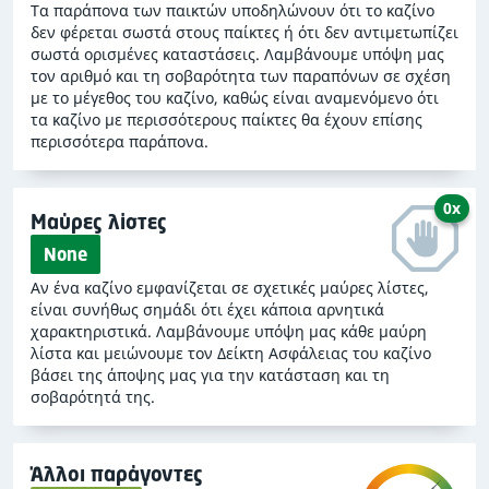
Τα παράπονα των παικτών υποδηλώνουν ότι το καζίνο
δεν φέρεται σωστά στους παίκτες ή ότι δεν αντιμετωπίζει
σωστά ορισμένες καταστάσεις. Λαμβάνουμε υπόψη μας
τον αριθμό και τη σοβαρότητα των παραπόνων σε σχέση
με το μέγεθος του καζίνο, καθώς είναι αναμενόμενο ότι
τα καζίνο με περισσότερους παίκτες θα έχουν επίσης
περισσότερα παράπονα.
0x
Μαύρες λίστες
None
Αν ένα καζίνο εμφανίζεται σε σχετικές μαύρες λίστες,
είναι συνήθως σημάδι ότι έχει κάποια αρνητικά
χαρακτηριστικά. Λαμβάνουμε υπόψη μας κάθε μαύρη
λίστα και μειώνουμε τον Δείκτη Ασφάλειας του καζίνο
βάσει της άποψης μας για την κατάσταση και τη
σοβαρότητά της.
Άλλοι παράγοντες