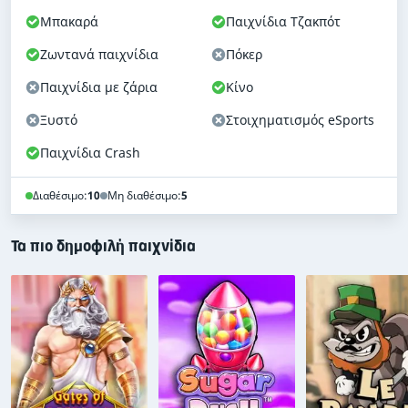
Μπακαρά
Παιχνίδια Τζακπότ
Ζωντανά παιχνίδια
Πόκερ
Παιχνίδια με ζάρια
Κίνο
Ξυστό
Στοιχηματισμός eSports
Παιχνίδια Crash
Διαθέσιμο:
10
Μη διαθέσιμο:
5
Τα πιο δημοφιλή παιχνίδια