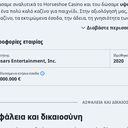
άσαμε αναλυτικά το Horseshoe Casino και του δώσαμε
υψ
ι ένα πολύ καλό καζίνο για παιχνίδι. Στην αξιολόγησή μ
καζίνο, τα εκτιμώμενα έσοδα, την άδεια, τη γνησιότητα τ
τών, το πόσο δίκαιοι είναι οι όροι και οι προϋποθέσεις, 
Διαβάστε περισσ
υς παράγοντες. Διαβάστε την πλήρη αξιολόγησή μας παρακ
το καζίνο.
οφορίες εταιρίας
ωνα με τις έρευνες και τους υπολογισμούς μας, το Horses
κτήτης
Ιδρύθηκε
ά συνολικά έσοδα και μεγάλο αριθμό παικτών. Τα έσοδα ε
sars Entertainment, Inc.
2020
γοντας, καθώς τα μεγαλύτερα καζίνο δεν έχουν συνήθως
τα μικρότερα καζίνο ενδεχομένως να μην μπορούν να σας
λεπόμενα ετήσια έσοδα
.000.000 €
λο ποσό.
ΑΣΦΆΛΕΙΑ ΚΑΙ ΔΙΚΑΙΟ
Το Horseshoe Casino συνδέεται με επίγεια καζίνο ή γρ
τον ιστότοπο του online καζίνο, το καζίνο αυτό θα έπρεπ
φάλεια και δικαιοσύνη
που του έχουμε δώσει. Ωστόσο, λόγω της διαθεσιμότητας 
αξιοπιστίας που αυτά προσθέτουν στο online καζίνο, απο