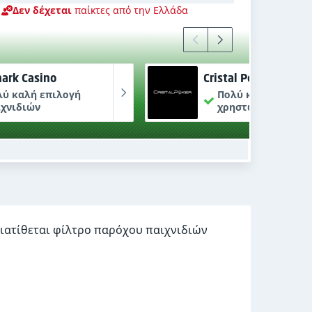
Δεν δέχεται
παίκτες από την Ελλάδα
ark Casino
Cristal Poker Casino
λύ καλή επιλογή
Πολύ καλή βαθμολ
ιχνιδιών
χρηστών
διατίθεται φίλτρο παρόχου παιχνιδιών