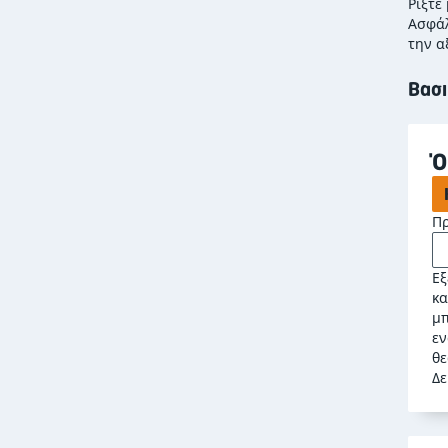
Ρίξτε
Ασφάλ
την α
Βασι
Δεν 
Ό
Π
Εξ
κα
μπ
εν
θε
Με β
Δε
πούμ
καλή