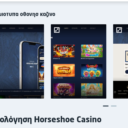
μιοτυπα οθονησ καζινο
ιολόγηση Horseshoe Casino