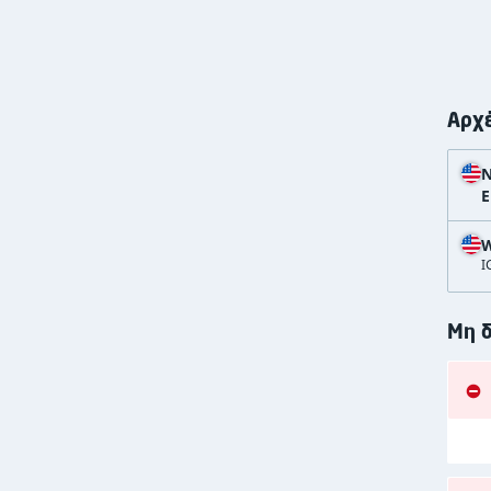
Αρχέ
N
E
W
I
Μη δ