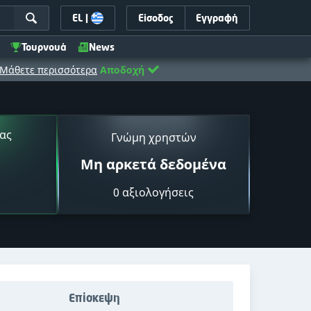
EL
|
Είσοδος
Εγγραφή
Τουρνουά
News
Μάθετε περισσότερα
Αποδοχή
ας
Γνώμη χρηστών
Μη αρκετά δεδομένα
0 αξιολογήσεις
Επίσκεψη