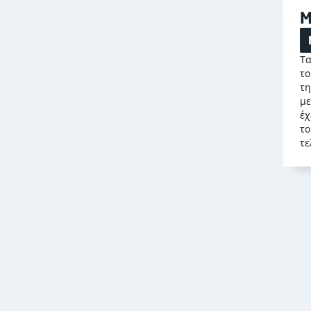
Μ
Τα
το
τη
με
έχ
το
τε