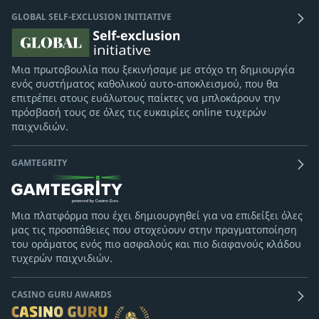
GLOBAL SELF-EXCLUSION INITIATIVE
Μια πρωτοβουλία που ξεκινήσαμε με στόχο τη δημιουργία
ενός συστήματος καθολικού αυτο-αποκλεισμού, που θα
επιτρέπει στους ευάλωτους παίκτες να μπλοκάρουν την
πρόσβασή τους σε όλες τις ευκαιρίες online τυχερών
παιχνιδιών.
GAMTEGRITY
Μια πλατφόρμα που έχει δημιουργηθεί για να επιδείξει όλες
μας τις προσπάθειες που στοχεύουν στην πραγματοποίηση
του οράματος ενός πιο ασφαλούς και πιο διαφανούς κλάδου
τυχερών παιχνιδιών.
CASINO GURU AWARDS