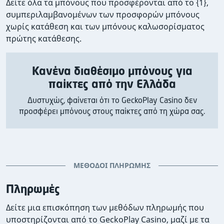
Δείτε όλα τα μπόνους που προσφέρονται από το {1},
συμπεριλαμβανομένων των προσφορών μπόνους
χωρίς κατάθεση και των μπόνους καλωσορίσματος
πρώτης κατάθεσης.
Κανένα διαθέσιμο μπόνους για
παίκτες από την Ελλάδα
Δυστυχώς, φαίνεται ότι το GeckoPlay Casino δεν
προσφέρει μπόνους στους παίκτες από τη χώρα σας.
ΜΈΘΟΔΟΙ ΠΛΗΡΩΜΉΣ
Πληρωμές
Δείτε μια επισκόπηση των μεθόδων πληρωμής που
υποστηρίζονται από το GeckoPlay Casino, μαζί με τα