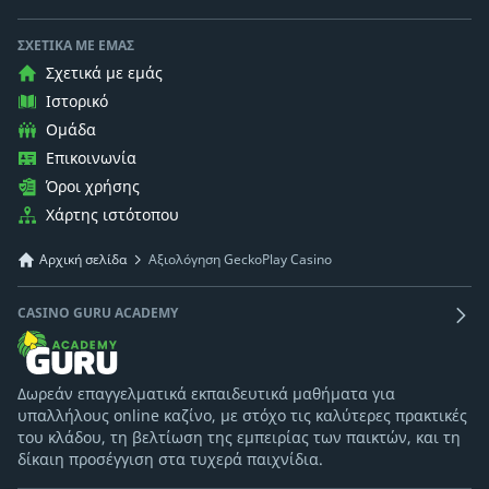
ΣΧΕΤΙΚΆ ΜΕ ΕΜΆΣ
Σχετικά με εμάς
Ιστορικό
Ομάδα
Επικοινωνία
Όροι χρήσης
Χάρτης ιστότοπου
Αρχική σελίδα
Αξιολόγηση GeckoPlay Casino
CASINO GURU ACADEMY
Δωρεάν επαγγελματικά εκπαιδευτικά μαθήματα για
υπαλλήλους online καζίνο, με στόχο τις καλύτερες πρακτικές
του κλάδου, τη βελτίωση της εμπειρίας των παικτών, και τη
δίκαιη προσέγγιση στα τυχερά παιχνίδια.