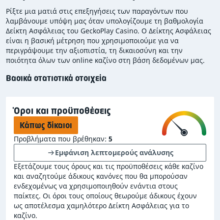
Ρίξτε μια ματιά στις επεξηγήσεις των παραγόντων που
Αυτή τη στιγμή, έχουμε
0 άμεσα παράπονα για το
λαμβάνουμε υπόψη μας όταν υπολογίζουμε τη βαθμολογία
συγκεκριμένο καζίνο
στη βάση δεδομένων μας,
Δείκτη Ασφάλειας του GeckoPlay Casino. Ο Δείκτης Ασφάλειας
καθώς και
5 παράπονα για κάποια άλλα
είναι η βασική μέτρηση που χρησιμοποιούμε για να
συσχετιζόμενα καζίνο
περιγράψουμε την αξιοπιστία, τη δικαιοσύνη και την
. Εξαιτίας αυτών των
ποιότητα όλων των online καζίνο στη βάση δεδομένων μας.
παραπόνων, δώσαμε σε αυτό το καζίνο
1.001
αρνητικούς πόντους συνολικά
, από τους οποίους οι
Βασικά στατιστικά στοιχεία
1.001
αφορούν συσχετιζόμενα καζίνο. Μπορείτε να
βρείτε περισσότερες πληροφορίες σχετικά με όλα τα
παράπονα και τους αρνητικούς πόντους στο τμήμα
Όροι και προϋποθέσεις
«Επεξήγηση του Δείκτη ασφάλειας» αυτής της
Κάπως δίκαιοι
αξιολόγησης.
Προβλήματα που βρέθηκαν:
5
Εμφάνιση λεπτομερούς ανάλυσης
Προειδοποίηση:
Το GeckoPlay Casino έχει
Εξετάζουμε τους όρους και τις προϋποθέσεις κάθε καζίνο
συγκεκριμένες ενότητες στους Όρους και
και αναζητούμε άδικους κανόνες που θα μπορούσαν
Προϋποθέσεις για τα Μπόνους που θεωρούμε ότι
ενδεχομένως να χρησιμοποιηθούν ενάντια στους
παίκτες. Οι όροι τους οποίους θεωρούμε άδικους έχουν
είναι
άδικοι για τους παίκτες του καζίνο
. Οι
ως αποτέλεσμα χαμηλότερο Δείκτη Ασφάλειας για το
συγκεκριμένοι όροι και προϋποθέσεις μπορεί να
καζίνο.