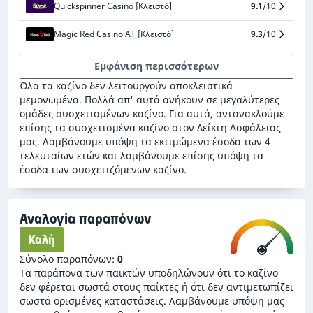
Quickspinner Casino [
Κλειστό
]
9.1
/10
Magic Red Casino AT [
Κλειστό
]
9.3
/10
Εμφάνιση περισσότερων
Όλα τα καζίνο δεν λειτουργούν αποκλειστικά
μεμονωμένα. Πολλά απ' αυτά ανήκουν σε μεγαλύτερες
ομάδες συσχετισμένων καζίνο. Για αυτά, αντανακλούμε
επίσης τα συσχετισμένα καζίνο στον Δείκτη Ασφάλειας
μας. Λαμβάνουμε υπόψη τα εκτιμώμενα έσοδα των 4
τελευταίων ετών και λαμβάνουμε επίσης υπόψη τα
έσοδα των συσχετιζόμενων καζίνο.
Αναλογία παραπόνων
Καλή
Σύνολο παραπόνων:
0
Τα παράπονα των παικτών υποδηλώνουν ότι το καζίνο
δεν φέρεται σωστά στους παίκτες ή ότι δεν αντιμετωπίζει
σωστά ορισμένες καταστάσεις. Λαμβάνουμε υπόψη μας