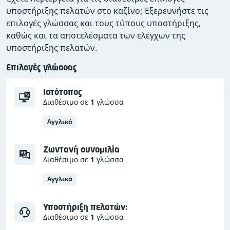
υποστήριξης πελατών στο καζίνο; Εξερευνήστε τις
επιλογές γλώσσας και τους τύπους υποστήριξης,
καθώς και τα αποτελέσματα των ελέγχων της
υποστήριξης πελατών.
Επιλογές γλώσσας
Ιστότοπος
Διαθέσιμο σε
1
γλώσσα
Αγγλικά
Ζωντανή συνομιλία
Διαθέσιμο σε
1
γλώσσα
Αγγλικά
Υποστήριξη πελατών:
Διαθέσιμο σε
1
γλώσσα