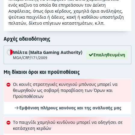
ενός καζίνο τα οποία θα επηρεάσουν τον Δείκτη
Ασφάλειας, όπως όρια κέρδους, χαμηλά όρια ανάληψης,
ψεύτικα παιχνίδια ή άδειες, κακή ή καθόλου υποστήριξη
πελατών, δίκτυο επίγειων καταστημάτων, κ.λπ.
Αρχές αδειοδότησης
Μάλτα (Malta Gaming Authority)
Επαληθευμένη
MGA/CRP/171/2009
Μη δίκαιοι όροι και προϋποθέσεις
Οι κοινές στρατηγικές κυνηγιού μπόνους μπορεί να
θεωρηθούν ως σοβαρή παραβίαση των Όρων και
Προϋποθέσεων
Εμφάνιση πλήρους κανόνας και της ανάλυσής μας
Το παιχνίδι χαμηλού κινδύνου μπορεί να οδηγήσει σε
κατάσχεση κερδών