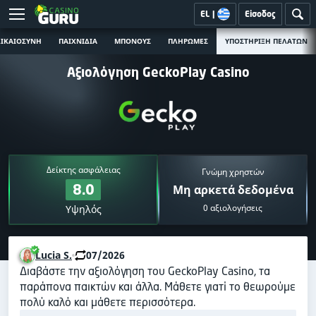
EL
|
Είσοδος
ΔΙΚΑΙΟΣΎΝΗ
ΠΑΙΧΝΊΔΙΑ
ΜΠΌΝΟΥΣ
ΠΛΗΡΩΜΈΣ
ΥΠΟΣΤΉΡΙΞΗ ΠΕΛΑΤΏΝ
Αξιολόγηση GeckoPlay Casino
Δείκτης ασφάλειας
Γνώμη χρηστών
8.0
Μη αρκετά δεδομένα
0 αξιολογήσεις
Υψηλός
Lucia S.
07/2026
Διαβάστε την αξιολόγηση του GeckoPlay Casino, τα
παράπονα παικτών και άλλα. Μάθετε γιατί το θεωρούμε
πολύ καλό και μάθετε περισσότερα.