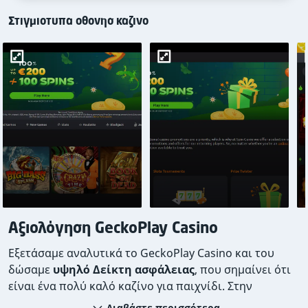
Στιγμιοτυπα οθονησ καζινο
Αξιολόγηση GeckoPlay Casino
Εξετάσαμε αναλυτικά το GeckoPlay Casino και του
δώσαμε
υψηλό Δείκτη ασφάλειας
, που σημαίνει ότι
είναι ένα πολύ καλό καζίνο για παιχνίδι. Στην
αξιολόγησή μας, λάβαμε υπόψη μας τα παράπονα των
Διαβάστε περισσότερα