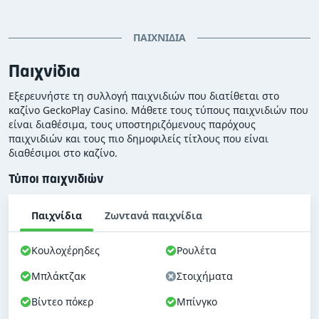
ΠΑΙΧΝΊΔΙΑ
Παιχνίδια
Εξερευνήστε τη συλλογή παιχνιδιών που διατίθεται στο
καζίνο GeckoPlay Casino. Μάθετε τους τύπους παιχνιδιών που
είναι διαθέσιμα, τους υποστηριζόμενους παρόχους
παιχνιδιών και τους πιο δημοφιλείς τίτλους που είναι
διαθέσιμοι στο καζίνο.
Τύποι παιχνιδιών
Παιχνίδια
Ζωντανά παιχνίδια
Κουλοχέρηδες
Ρουλέτα
Μπλάκτζακ
Στοιχήματα
Βίντεο πόκερ
Μπίνγκο