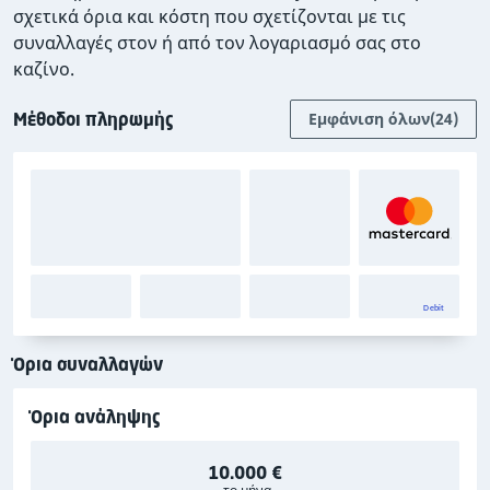
σχετικά όρια και κόστη που σχετίζονται με τις
συναλλαγές στον ή από τον λογαριασμό σας στο
καζίνο.
Μέθοδοι πληρωμής
Εμφάνιση όλων
(24)
Όρια συναλλαγών
Όρια ανάληψης
10.000 €
το μήνα