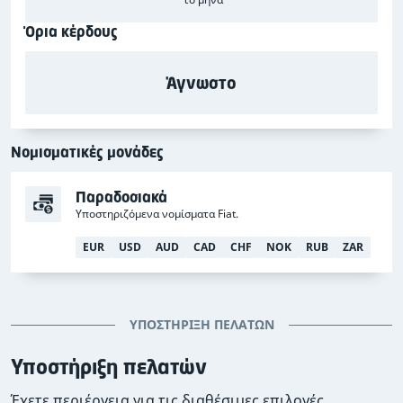
Όρια κέρδους
Άγνωστο
Νομισματικές μονάδες
Παραδοσιακά
Υποστηριζόμενα νομίσματα Fiat.
EUR
USD
AUD
CAD
CHF
NOK
RUB
ZAR
ΥΠΟΣΤΉΡΙΞΗ ΠΕΛΑΤΏΝ
Υποστήριξη πελατών
Έχετε περιέργεια για τις διαθέσιμες επιλογές