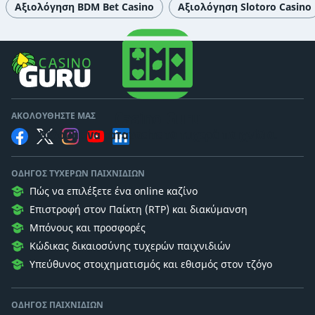
Αξιολόγηση BDM Bet Casino
Αξιολόγηση Slotoro Casino
Casino Guru
ΑΚΟΛΟΥΘΉΣΤΕ ΜΑΣ
Θέλουμε να κατανοείτε τα τυχερά παιχνίδια.
ΟΔΗΓΌΣ ΤΥΧΕΡΏΝ ΠΑΙΧΝΙΔΙΏΝ
Πώς να επιλέξετε ένα online καζίνο
Επιστροφή στον Παίκτη (RTP) και διακύμανση
Μπόνους και προσφορές
Κώδικας δικαιοσύνης τυχερών παιχνιδιών
Υπεύθυνος στοιχηματισμός και εθισμός στον τζόγο
ΟΔΗΓΌΣ ΠΑΙΧΝΙΔΙΏΝ