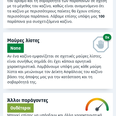
τον αριθμό και τη σοβαρότητα των παραπόνων σε σχέση
με το μέγεθος του καζίνο, καθώς είναι αναμενόμενο ότι
τα καζίνο με περισσότερους παίκτες θα έχουν επίσης
περισσότερα παράπονα. Λάβαμε επίσης υπόψη μας
100
παράπονα για συσχετιζόμενα καζίνο.
0x
Μαύρες λίστες
None
Αν ένα καζίνο εμφανίζεται σε σχετικές μαύρες λίστες,
είναι συνήθως σημάδι ότι έχει κάποια αρνητικά
χαρακτηριστικά. Λαμβάνουμε υπόψη μας κάθε μαύρη
λίστα και μειώνουμε τον Δείκτη Ασφάλειας του καζίνο
βάσει της άποψης μας για την κατάσταση και τη
σοβαρότητά της.
Άλλοι παράγοντες
Ουδέτεροι
Μπορεί επίσης να υπάρξουν και άλλα χαρακτηριστικά