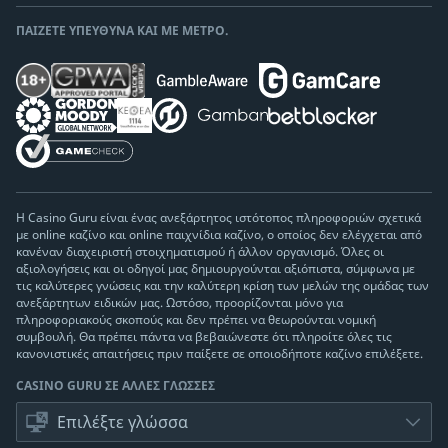
ΠΑΊΖΕΤΕ ΥΠΕΎΘΥΝΑ ΚΑΙ ΜΕ ΜΈΤΡΟ.
Η Casino Guru είναι ένας ανεξάρτητος ιστότοπος πληροφοριών σχετικά
με online καζίνο και online παιχνίδια καζίνο, ο οποίος δεν ελέγχεται από
κανέναν διαχειριστή στοιχηματισμού ή άλλον οργανισμό. Όλες οι
αξιολογήσεις και οι οδηγοί μας δημιουργούνται αξιόπιστα, σύμφωνα με
τις καλύτερες γνώσεις και την καλύτερη κρίση των μελών της ομάδας των
ανεξάρτητων ειδικών μας. Ωστόσο, προορίζονται μόνο για
πληροφοριακούς σκοπούς και δεν πρέπει να θεωρούνται νομική
συμβουλή. Θα πρέπει πάντα να βεβαιώνεστε ότι πληροίτε όλες τις
κανονιστικές απαιτήσεις πριν παίξετε σε οποιοδήποτε καζίνο επιλέξετε.
CASINO GURU ΣΕ ΆΛΛΕΣ ΓΛΏΣΣΕΣ
Επιλέξτε γλώσσα