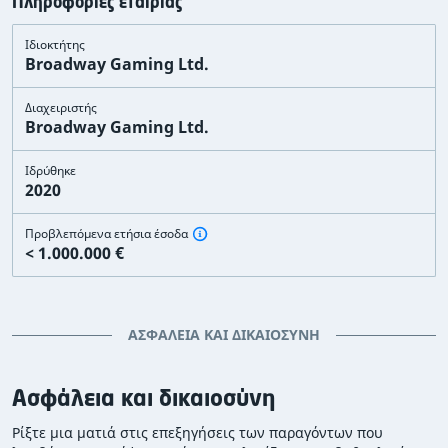
τη γνησιότητα των παιχνιδιών, την ποιότητα της
Πληροφορίες εταιρίας
εξυπηρέτησης πελατών, το πόσο δίκαιοι είναι οι όροι
Ιδιοκτήτης
και οι προϋποθέσεις, τα όρια ανάληψης και κέρδους,
Broadway Gaming Ltd.
καθώς και άλλους παράγοντες. Καθώς το Fluffy Wins
Casino
σχετίζεται και με άλλα online καζίνο
, τα
Διαχειριστής
οποία παρατίθενται παρακάτω, η αξιολόγησή του
Broadway Gaming Ltd.
επηρεάζεται από αυτά. Διαβάστε την πλήρη
αξιολόγησή μας παρακάτω, για να μάθετε
Ιδρύθηκε
2020
περισσότερα σχετικά με αυτό το καζίνο.
Σύμφωνα με τις έρευνες και τους υπολογισμούς μας,
Προβλεπόμενα ετήσια έσοδα
< 1.000.000 €
το Fluffy Wins Casino είναι ένα
μικρότερο online
καζίνο
όσον αφορά τα συνολικά έσοδα. Ωστόσο,
ανήκει σε μια μεγάλη ομάδα συσχετιζόμενων καζίνο
με υψηλά συνδυαστικά έσοδα. Τα έσοδα ενός καζίνο
ΑΣΦΆΛΕΙΑ ΚΑΙ ΔΙΚΑΙΟΣΎΝΗ
είναι ένας σημαντικός παράγοντας, καθώς τα
μεγαλύτερα καζίνο δεν έχουν συνήθως πρόβλημα να
Ασφάλεια και δικαιοσύνη
πληρώνουν τα μεγάλα κέρδη, ενώ τα μικρότερα καζίνο
ενδεχομένως να μην μπορούν να σας πληρώσουν αν
Ρίξτε μια ματιά στις επεξηγήσεις των παραγόντων που