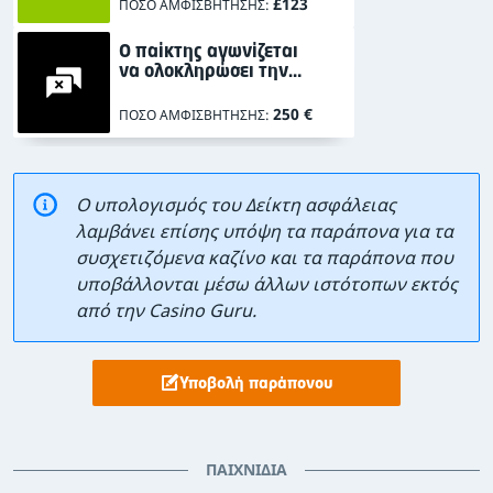
£123
ΠΟΣΟ ΑΜΦΙΣΒΗΤΗΣΗΣ:
Ο παίκτης αγωνίζεται
να ολοκληρώσει την
επαλήθευση
λογαριασμού.
250 €
ΠΟΣΟ ΑΜΦΙΣΒΗΤΗΣΗΣ:
Ο υπολογισμός του Δείκτη ασφάλειας
λαμβάνει επίσης υπόψη τα παράπονα για τα
συσχετιζόμενα καζίνο και τα παράπονα που
υποβάλλονται μέσω άλλων ιστότοπων εκτός
από την Casino Guru.
Υποβολή παράπονου
ΠΑΙΧΝΊΔΙΑ