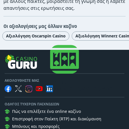
με άλλους παίκτες, μοιραστείτε τη γνώμη σας ή λάβετε
answer
απαντήσεις στις ερωτήσεις σας.
There's practically no way to contact this company
I'm also on another site of theirs and had to go
through the Alderney gambling commission to get
Οι αξιολογήσεις μας άλλων καζίνο
verified as it was exactly the same problem on that
Αξιολόγηση Oscarspin Casino
Αξιολόγηση Winnerz Casi
site.
So if they won't verify you, Won't communicate with
you, Won't even try to help you resolve the issue so
you can correct the problem , then you have NO
CHANCE OF WITHDRAWING any winnings. But they
will keep taking your deposits
Casino Guru
ΑΚΟΛΟΥΘΉΣΤΕ ΜΑΣ
It Should be shut down to be honest.
Θέλουμε να κατανοείτε τα τυχερά παιχνίδια.
ΟΔΗΓΌΣ ΤΥΧΕΡΏΝ ΠΑΙΧΝΙΔΙΏΝ
Πώς να επιλέξετε ένα online καζίνο
Επιστροφή στον Παίκτη (RTP) και διακύμανση
Μπόνους και προσφορές