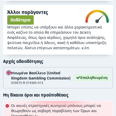
Άλλοι παράγοντες
Ουδέτεροι
Μπορεί επίσης να υπάρξουν και άλλα χαρακτηριστικά
ενός καζίνο τα οποία θα επηρεάσουν τον Δείκτη
Ασφάλειας, όπως όρια κέρδους, χαμηλά όρια ανάληψης,
ψεύτικα παιχνίδια ή άδειες, κακή ή καθόλου υποστήριξη
πελατών, δίκτυο επίγειων καταστημάτων, κ.λπ.
Αρχές αδειοδότησης
Ηνωμένο Βασίλειο (United
Επαληθευμένη
Kingdom Gambling Commission)
039075-R-319385-013
Μη δίκαιοι όροι και προϋποθέσεις
Οι κοινές στρατηγικές κυνηγιού μπόνους μπορεί να
θεωρηθούν ως σοβαρή παραβίαση των Όρων και
Προϋποθέσεων