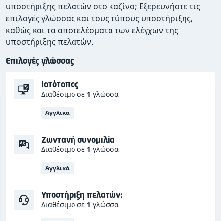
υποστήριξης πελατών στο καζίνο; Εξερευνήστε τις
επιλογές γλώσσας και τους τύπους υποστήριξης,
καθώς και τα αποτελέσματα των ελέγχων της
υποστήριξης πελατών.
Επιλογές γλώσσας
Ιστότοπος
Διαθέσιμο σε
1
γλώσσα
Αγγλικά
Ζωντανή συνομιλία
Διαθέσιμο σε
1
γλώσσα
Αγγλικά
Υποστήριξη πελατών:
Διαθέσιμο σε
1
γλώσσα