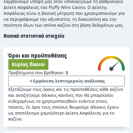
καταφέρετε να κερδίσετε ένα μεγάλο ποσό.
λαμβάνουμε υπόψη μας όταν υπολογίζουμε τη βαθμολογία
Δείκτη Ασφάλειας του Fluffy Wins Casino. Ο Δείκτης
Αυτή τη στιγμή, έχουμε
0 άμεσα παράπονα για το
Ασφάλειας είναι η βασική μέτρηση που χρησιμοποιούμε για
συγκεκριμένο καζίνο
να περιγράψουμε την αξιοπιστία, τη δικαιοσύνη και την
στη βάση δεδομένων μας,
ποιότητα όλων των online καζίνο στη βάση δεδομένων μας.
καθώς και
9 παράπονα για κάποια άλλα
συσχετιζόμενα καζίνο
. Εξαιτίας αυτών των
Βασικά στατιστικά στοιχεία
παραπόνων, δώσαμε σε αυτό το καζίνο
1.848
αρνητικούς πόντους συνολικά
, από τους οποίους οι
1.848
Όροι και προϋποθέσεις
αφορούν συσχετιζόμενα καζίνο. Μπορείτε να
βρείτε περισσότερες πληροφορίες σχετικά με όλα τα
Κυρίως δίκαιοι
παράπονα και τους αρνητικούς πόντους στο τμήμα
Προβλήματα που βρέθηκαν:
3
«Επεξήγηση του Δείκτη ασφάλειας» αυτής της
Εμφάνιση λεπτομερούς ανάλυσης
αξιολόγησης.
Εξετάζουμε τους όρους και τις προϋποθέσεις κάθε καζίνο
και αναζητούμε άδικους κανόνες που θα μπορούσαν
Προειδοποίηση:
Το Fluffy Wins Casino έχει
ενδεχομένως να χρησιμοποιηθούν ενάντια στους
παίκτες. Οι όροι τους οποίους θεωρούμε άδικους έχουν
συγκεκριμένες ενότητες στους Όρους και
ως αποτέλεσμα χαμηλότερο Δείκτη Ασφάλειας για το
Προϋποθέσεις για τα Μπόνους που θεωρούμε ότι
καζίνο.
είναι
άδικοι για τους παίκτες του καζίνο
. Οι
συγκεκριμένοι όροι και προϋποθέσεις μπορεί να