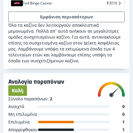
Ted Bingo Casino
7.7
/10
Εμφάνιση περισσότερων
Όλα τα καζίνο δεν λειτουργούν αποκλειστικά
μεμονωμένα. Πολλά απ' αυτά ανήκουν σε μεγαλύτερες
ομάδες συσχετισμένων καζίνο. Για αυτά, αντανακλούμε
επίσης τα συσχετισμένα καζίνο στον Δείκτη Ασφάλειας
μας. Λαμβάνουμε υπόψη τα εκτιμώμενα έσοδα των 4
τελευταίων ετών και λαμβάνουμε επίσης υπόψη τα
έσοδα των συσχετιζόμενων καζίνο.
Αναλογία παραπόνων
Καλή
Σύνολο παραπόνων:
2
Ανοιχτά
0
Μη επιλυμένα
0
Επιλυμένα
1
Απορρίφθηκαν
1