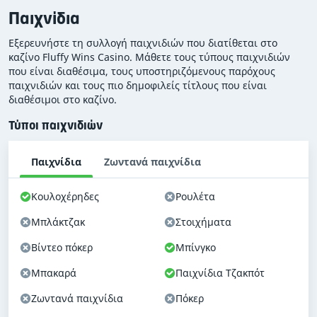
Παιχνίδια
Εξερευνήστε τη συλλογή παιχνιδιών που διατίθεται στο
καζίνο Fluffy Wins Casino. Μάθετε τους τύπους παιχνιδιών
που είναι διαθέσιμα, τους υποστηριζόμενους παρόχους
παιχνιδιών και τους πιο δημοφιλείς τίτλους που είναι
διαθέσιμοι στο καζίνο.
Τύποι παιχνιδιών
Παιχνίδια
Ζωντανά παιχνίδια
Κουλοχέρηδες
Ρουλέτα
Μπλάκτζακ
Στοιχήματα
Βίντεο πόκερ
Μπίνγκο
Μπακαρά
Παιχνίδια Τζακπότ
Ζωντανά παιχνίδια
Πόκερ