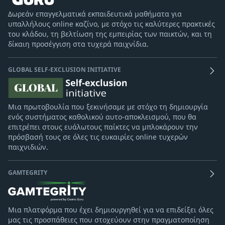
Δωρεάν επαγγελματικά εκπαιδευτικά μαθήματα για
υπαλλήλους online καζίνο, με στόχο τις καλύτερες πρακτικές
του κλάδου, τη βελτίωση της εμπειρίας των παικτών, και τη
δίκαιη προσέγγιση στα τυχερά παιχνίδια.
GLOBAL SELF-EXCLUSION INITIATIVE
Μια πρωτοβουλία που ξεκινήσαμε με στόχο τη δημιουργία
ενός συστήματος καθολικού αυτο-αποκλεισμού, που θα
επιτρέπει στους ευάλωτους παίκτες να μπλοκάρουν την
πρόσβασή τους σε όλες τις ευκαιρίες online τυχερών
παιχνιδιών.
GAMTEGRITY
Μια πλατφόρμα που έχει δημιουργηθεί για να επιδείξει όλες
μας τις προσπάθειες που στοχεύουν στην πραγματοποίηση