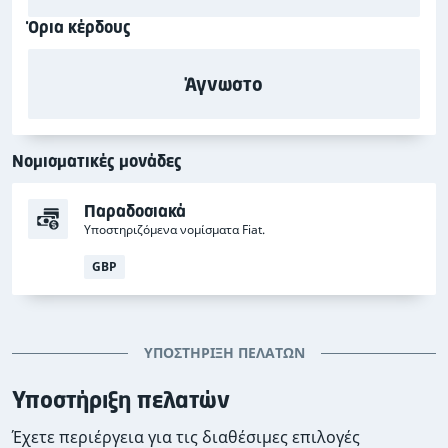
Όρια κέρδους
Άγνωστο
Νομισματικές μονάδες
Παραδοσιακά
Υποστηριζόμενα νομίσματα Fiat.
GBP
ΥΠΟΣΤΉΡΙΞΗ ΠΕΛΑΤΏΝ
Υποστήριξη πελατών
Έχετε περιέργεια για τις διαθέσιμες επιλογές