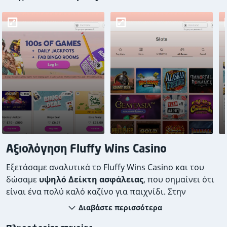
Αξιολόγηση Fluffy Wins Casino
Εξετάσαμε αναλυτικά το Fluffy Wins Casino και του
δώσαμε
υψηλό Δείκτη ασφάλειας
, που σημαίνει ότι
είναι ένα πολύ καλό καζίνο για παιχνίδι. Στην
αξιολόγησή μας, λάβαμε υπόψη μας τα παράπονα των
Διαβάστε περισσότερα
παικτών του καζίνο, τα εκτιμώμενα έσοδα, την άδεια,