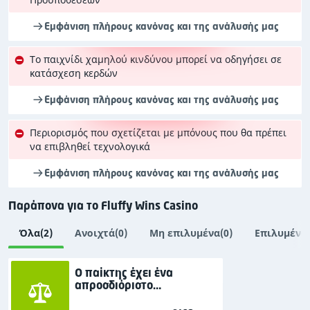
Εμφάνιση πλήρους κανόνας και της ανάλυσής μας
Το παιχνίδι χαμηλού κινδύνου μπορεί να οδηγήσει σε
κατάσχεση κερδών
Εμφάνιση πλήρους κανόνας και της ανάλυσής μας
Περιορισμός που σχετίζεται με μπόνους που θα πρέπει
να επιβληθεί τεχνολογικά
Εμφάνιση πλήρους κανόνας και της ανάλυσής μας
Παράπονα για το Fluffy Wins Casino
Όλα
(2)
Ανοιχτά
(0)
Μη επιλυμένα
(0)
Επιλυμένα
Ο παίκτης έχει ένα
απροσδιόριστο
πρόβλημα.