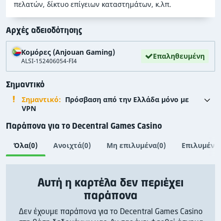
πελατών, δίκτυο επίγειων καταστημάτων, κ.λπ.
Αρχές αδειοδότησης
Κομόρες (Anjouan Gaming)
Επαληθευμένη
ALSI-152406054-FI4
Σημαντικό
Σημαντικό:
Πρόσβαση από την Ελλάδα μόνο με
VPN
Παράπονα για το Decentral Games Casino
Όλα
(0)
Ανοιχτά
(0)
Μη επιλυμένα
(0)
Επιλυμένα
Αυτή η καρτέλα δεν περιέχει
παράπονα
Δεν έχουμε παράπονα για το Decentral Games Casino