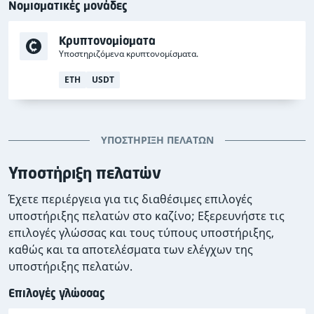
Νομισματικές μονάδες
Κρυπτονομίσματα
Υποστηριζόμενα κρυπτονομίσματα.
ETH
USDT
ΥΠΟΣΤΉΡΙΞΗ ΠΕΛΑΤΏΝ
Υποστήριξη πελατών
Έχετε περιέργεια για τις διαθέσιμες επιλογές
υποστήριξης πελατών στο καζίνο; Εξερευνήστε τις
επιλογές γλώσσας και τους τύπους υποστήριξης,
καθώς και τα αποτελέσματα των ελέγχων της
υποστήριξης πελατών.
Επιλογές γλώσσας