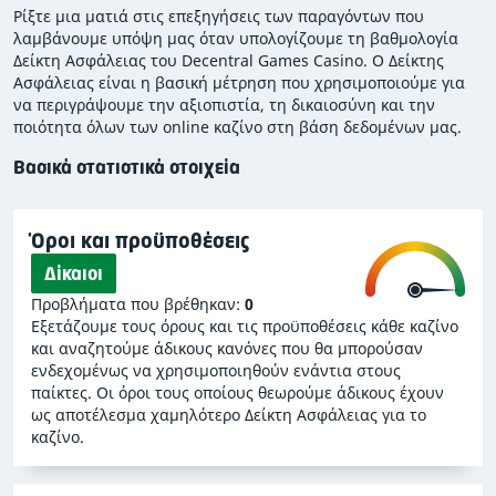
Ρίξτε μια ματιά στις επεξηγήσεις των παραγόντων που
λαμβάνουμε υπόψη μας όταν υπολογίζουμε τη βαθμολογία
Δεν βρήκαμε
κανένα σχετικό παράπονο
για αυτό το
Δείκτη Ασφάλειας του Decentral Games Casino. Ο Δείκτης
καζίνο.
Ασφάλειας είναι η βασική μέτρηση που χρησιμοποιούμε για
να περιγράψουμε την αξιοπιστία, τη δικαιοσύνη και την
Με βάση όλες τις πληροφορίες που αναφέραμε σε
ποιότητα όλων των online καζίνο στη βάση δεδομένων μας.
αυτήν την αξιολόγηση, μπορούμε συμπερασματικά να
πούμε ότι το Decentral Games Casino είναι ένα πολύ
Βασικά στατιστικά στοιχεία
καλό online καζίνο. Μπορείτε να περιμένετε ότι θα
λάβετε καλή μεταχείριση και ότι θα έχετε μια
Όροι και προϋποθέσεις
απολαυστική εμπειρία αν αποφασίσετε να παίξετε σε
αυτό.
Δίκαιοι
Προβλήματα που βρέθηκαν:
0
Εξετάζουμε τους όρους και τις προϋποθέσεις κάθε καζίνο
και αναζητούμε άδικους κανόνες που θα μπορούσαν
ενδεχομένως να χρησιμοποιηθούν ενάντια στους
παίκτες. Οι όροι τους οποίους θεωρούμε άδικους έχουν
ως αποτέλεσμα χαμηλότερο Δείκτη Ασφάλειας για το
καζίνο.