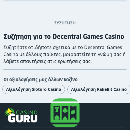
ΣΥΖΉΤΗΣΗ
Συζήτηση για το Decentral Games Casino
Συζητήστε οτιδήποτε σχετικό με το Decentral Games
Casino με άλλους παίκτες, μοιραστείτε τη γνώμη σας ή
λάβετε απαντήσεις στις ερωτήσεις σας.
Οι αξιολογήσεις μας άλλων καζίνο
Αξιολόγηση Slotoro Casino
Αξιολόγηση RakeBit Casino