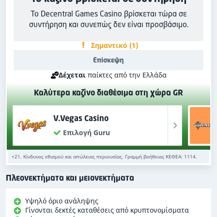
To Decentral Games Casino βρίσκεται τώρα σε
συντήρηση και συνεπώς δεν είναι προσβάσιμο.
Σημαντικό (1)
Επίσκεψη
Δέχεται
παίκτες από την Ελλάδα
Καλύτερα καζίνο διαθέσιμα στη χώρα GR
V.Vegas Casino
Επιλογή Guru
+21. Κίνδυνος εθισμού και απώλειας περιουσίας. Γραμμή βοήθειας ΚΕΘΕΑ: 1114.
Πλεονεκτήματα και μειονεκτήματα
Υψηλό όριο ανάληψης
Γίνονται δεκτές καταθέσεις από κρυπτονομίσματα