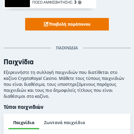
3 ◎
ΠΟΣΟ ΑΜΦΙΣΒΗΤΗΣΗΣ:
Υποβολή παράπονου
ΠΑΙΧΝΊΔΙΑ
Παιχνίδια
Εξερευνήστε τη συλλογή παιχνιδιών που διατίθεται στο
καζίνο CryptoRoyal Casino. Μάθετε τους τύπους παιχνιδιών
που είναι διαθέσιμα, τους υποστηριζόμενους παρόχους
παιχνιδιών και τους πιο δημοφιλείς τίτλους που είναι
διαθέσιμοι στο καζίνο.
Τύποι παιχνιδιών
Παιχνίδια
Ζωντανά παιχνίδια