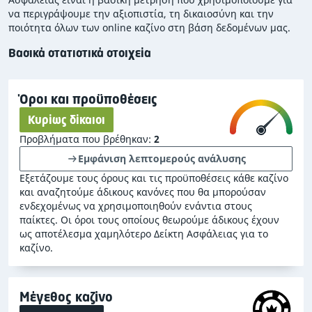
καζίνο
663 αρνητικούς πόντους
. Μπορείτε να βρείτε
να περιγράψουμε την αξιοπιστία, τη δικαιοσύνη και την
περισσότερες πληροφορίες σχετικά με το παράπονο
ποιότητα όλων των online καζίνο στη βάση δεδομένων μας.
και τους αρνητικούς πόντους στο τμήμα «Επεξήγηση
Βασικά στατιστικά στοιχεία
του Δείκτη ασφάλειας» αυτής της αξιολόγησης.
Όροι και προϋποθέσεις
Προειδοποίηση:
Το CryptoRoyal Casino έχει
συγκεκριμένες ενότητες στους Όρους και
Κυρίως δίκαιοι
Προϋποθέσεις για τα Μπόνους που θεωρούμε ότι
Προβλήματα που βρέθηκαν:
2
είναι
άδικοι για τους παίκτες του καζίνο
. Οι
Εμφάνιση λεπτομερούς ανάλυσης
συγκεκριμένοι όροι και προϋποθέσεις μπορεί να
Εξετάζουμε τους όρους και τις προϋποθέσεις κάθε καζίνο
σας δημιουργήσουν κάποιο πρόβλημα, αν
και αναζητούμε άδικους κανόνες που θα μπορούσαν
αποφασίσετε να επωφεληθείτε από τα μπόνους ή
ενδεχομένως να χρησιμοποιηθούν ενάντια στους
τις προσφορές του καζίνο. Για αυτόν τον λόγο,
παίκτες. Οι όροι τους οποίους θεωρούμε άδικους έχουν
σας συμβουλεύουμε να βρείτε ένα άλλο καζίνο με
ως αποτέλεσμα χαμηλότερο Δείκτη Ασφάλειας για το
καζίνο.
δίκαιους κανόνες ή να δείξετε τουλάχιστον
ιδιαίτερη προσοχή στους όρους και
προϋποθέσεις αυτού του καζίνο, αν αποφασίσετε
Μέγεθος καζίνο
να παίξετε σε αυτό.