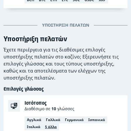
ΥΠΟΣΤΉΡΙΞΗ ΠΕΛΑΤΏΝ
Υποστήριξη πελατών
Έχετε περιέργεια για τις διαθέσιμες επιλογές
υποστήριξης πελατών στο καζίνο; Εξερευνήστε τις
επιλογές γλώσσας και τους τύπους υποστήριξης,
καθώς και τα αποτελέσματα των ελέγχων της
υποστήριξης πελατών.
Επιλογές γλώσσας
Ιστότοπος
Διαθέσιμο σε
10
γλώσσες
Αγγλικά
Γαλλικά
Γερμανικά
Ισπανικά
Ιταλικά
5 άλλα