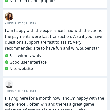
Nice theme and graphics
• ΠΡΙΝ ΑΠΌ 10 ΜΉΝΕΣ
I am happy with the experience I had with the casino,
the payments were fast transaction. Also if you have
questions support are fast to assist. Very
recommended site to have fun and win. Super star!
Fast withdrawals
Good user interface
Nice website
• ΠΡΙΝ ΑΠΌ 11 ΜΉΝΕΣ
Playing here for a month now, and Im happy with the
experience, I often win and theres a great game