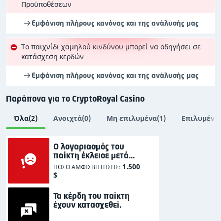
Προϋποθέσεων
Εμφάνιση πλήρους κανόνας και της ανάλυσής μας
Το παιχνίδι χαμηλού κινδύνου μπορεί να οδηγήσει σε
κατάσχεση κερδών
Εμφάνιση πλήρους κανόνας και της ανάλυσής μας
Παράπονα για το CryptoRoyal Casino
Όλα
(2)
Ανοιχτά
(0)
Μη επιλυμένα
(1)
Επιλυμένα
Ο λογαριασμός του
παίκτη έκλεισε μετά
από προσπάθειες
1.500
ΠΟΣΟ ΑΜΦΙΣΒΗΤΗΣΗΣ:
ανάληψης.
$
Τα κέρδη του παίκτη
έχουν κατασχεθεί.