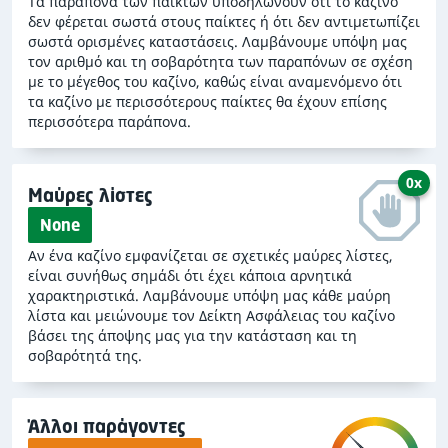
Τα παράπονα των παικτών υποδηλώνουν ότι το καζίνο
δεν φέρεται σωστά στους παίκτες ή ότι δεν αντιμετωπίζει
σωστά ορισμένες καταστάσεις. Λαμβάνουμε υπόψη μας
Όπως καταλαβαίνετε από όλες τις πληροφορίες που
τον αριθμό και τη σοβαρότητα των παραπόνων σε σχέση
συλλέξαμε στην αξιολόγησή μας για το CryptoRoyal
με το μέγεθος του καζίνο, καθώς είναι αναμενόμενο ότι
Casino, αυτό το καζίνο έχει χαμηλό Δείκτη ασφάλειας.
τα καζίνο με περισσότερους παίκτες θα έχουν επίσης
Δεν σας προτείνουμε να παίξετε σε αυτό το καζίνο και
περισσότερα παράπονα.
σας συμβουλεύουμε να το αποφύγετε.
0x
Μαύρες λίστες
None
Αν ένα καζίνο εμφανίζεται σε σχετικές μαύρες λίστες,
είναι συνήθως σημάδι ότι έχει κάποια αρνητικά
χαρακτηριστικά. Λαμβάνουμε υπόψη μας κάθε μαύρη
λίστα και μειώνουμε τον Δείκτη Ασφάλειας του καζίνο
βάσει της άποψης μας για την κατάσταση και τη
σοβαρότητά της.
Άλλοι παράγοντες