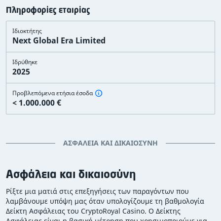
εκτιμώμενα έσοδα, την άδεια, τη γνησιότητα των
Πληροφορίες εταιρίας
παιχνιδιών, την ποιότητα της εξυπηρέτησης πελατών,
Ιδιοκτήτης
το πόσο δίκαιοι είναι οι όροι και οι προϋποθέσεις, τα
Next Global Era Limited
όρια ανάληψης και κέρδους, καθώς και άλλους
παράγοντες. Διαβάστε την πλήρη αξιολόγησή μας
Ιδρύθηκε
παρακάτω, για να μάθετε περισσότερα σχετικά με
2025
αυτό το καζίνο.
Προβλεπόμενα ετήσια έσοδα
Σύμφωνα με τις έρευνες και τους υπολογισμούς μας,
< 1.000.000 €
το CryptoRoyal Casino είναι ένα
μικρότερο online
καζίνο
όσον αφορά τα συνολικά έσοδα. Τα έσοδα ενός
καζίνο είναι ένας σημαντικός παράγοντας, καθώς τα
ΑΣΦΆΛΕΙΑ ΚΑΙ ΔΙΚΑΙΟΣΎΝΗ
μεγαλύτερα καζίνο δεν έχουν συνήθως πρόβλημα να
πληρώνουν τα μεγάλα κέρδη, ενώ τα μικρότερα καζίνο
ενδεχομένως να μην μπορούν να σας πληρώσουν αν
Ασφάλεια και δικαιοσύνη
καταφέρετε να κερδίσετε ένα μεγάλο ποσό.
Ρίξτε μια ματιά στις επεξηγήσεις των παραγόντων που
λαμβάνουμε υπόψη μας όταν υπολογίζουμε τη βαθμολογία
Βρήκαμε
ένα σχετικό παράπονο
για αυτό το καζίνο.
Δείκτη Ασφάλειας του CryptoRoyal Casino. Ο Δείκτης
Εξαιτίας αυτού του παραπόνου, δώσαμε σε αυτό το
Ασφάλειας είναι η βασική μέτρηση που χρησιμοποιούμε για