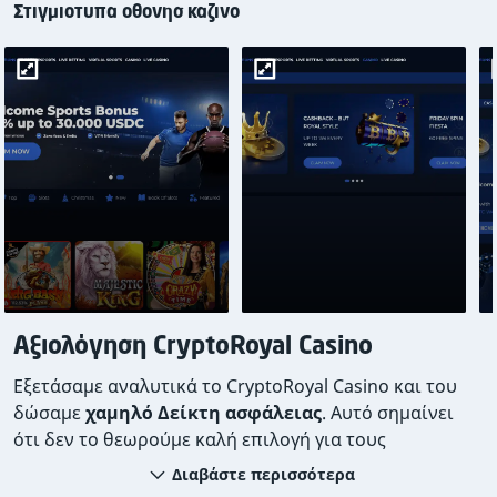
Στιγμιοτυπα οθονησ καζινο
Αξιολόγηση CryptoRoyal Casino
Εξετάσαμε αναλυτικά το CryptoRoyal Casino και του
δώσαμε
χαμηλό Δείκτη ασφάλειας
. Αυτό σημαίνει
ότι δεν το θεωρούμε καλή επιλογή για τους
περισσότερους παίκτες. Στην αξιολόγησή μας, λάβαμε
Διαβάστε περισσότερα
υπόψη μας τα παράπονα των παικτών του καζίνο, τα