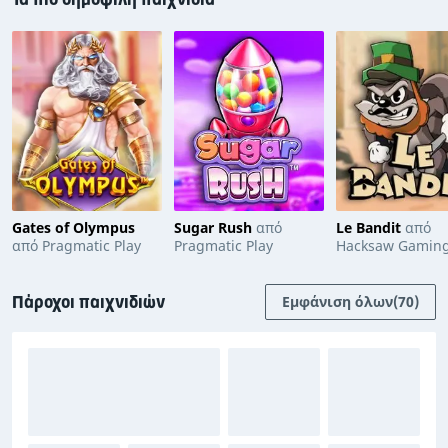
Gates of Olympus
Sugar Rush
από
Le Bandit
από
από Pragmatic Play
Pragmatic Play
Hacksaw Gamin
Πάροχοι παιχνιδιών
Εμφάνιση όλων
(70)