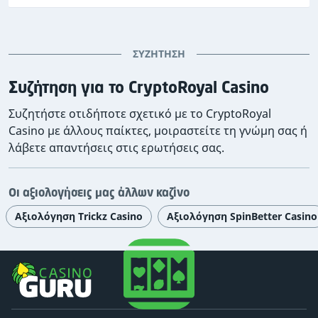
ΣΥΖΉΤΗΣΗ
Συζήτηση για το CryptoRoyal Casino
Συζητήστε οτιδήποτε σχετικό με το CryptoRoyal
Casino με άλλους παίκτες, μοιραστείτε τη γνώμη σας ή
λάβετε απαντήσεις στις ερωτήσεις σας.
Οι αξιολογήσεις μας άλλων καζίνο
Αξιολόγηση Trickz Casino
Αξιολόγηση SpinBetter Casino