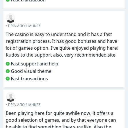
• ΠΡΙΝ ΑΠΌ 3 ΜΉΝΕΣ
The casino is easy to understand and it has a fast
registration process. It has good bonuses and have
lot of games option. I've quite enjoyed playing here!
Kudos to the support also, very recommended site.
Fast support and help
Good visual theme
Fast transactions
• ΠΡΙΝ ΑΠΌ 6 ΜΉΝΕΣ
Been playing here for quite awhile now, it offers a
good selection of games, and by that everyone can
be able to find something they sure like. Also the