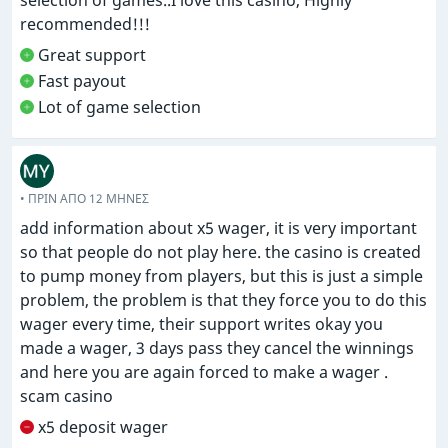
selection of games..I love this casino, Highly
recommended!!!
Great support
Fast payout
Lot of game selection
• ΠΡΙΝ ΑΠΌ 12 ΜΉΝΕΣ
add information about x5 wager, it is very important
so that people do not play here. the casino is created
to pump money from players, but this is just a simple
problem, the problem is that they force you to do this
wager every time, their support writes okay you
made a wager, 3 days pass they cancel the winnings
and here you are again forced to make a wager .
scam casino
x5 deposit wager