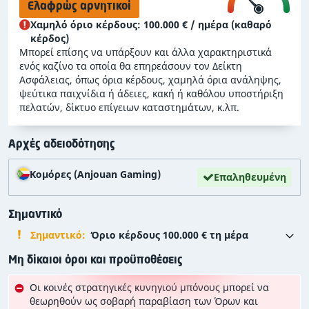
Ελαφρώς αρνητικοί
Χαμηλό όριο κέρδους: 100.000 € / ημέρα (καθαρό
κέρδος)
Μπορεί επίσης να υπάρξουν και άλλα χαρακτηριστικά
ενός καζίνο τα οποία θα επηρεάσουν τον Δείκτη
Ασφάλειας, όπως όρια κέρδους, χαμηλά όρια ανάληψης,
ψεύτικα παιχνίδια ή άδειες, κακή ή καθόλου υποστήριξη
πελατών, δίκτυο επίγειων καταστημάτων, κ.λπ.
Αρχές αδειοδότησης
Κομόρες (Anjouan Gaming)
Επαληθευμένη
Σημαντικό
Σημαντικό:
Όριο κέρδους 100.000 € τη μέρα
Μη δίκαιοι όροι και προϋποθέσεις
Οι κοινές στρατηγικές κυνηγιού μπόνους μπορεί να
θεωρηθούν ως σοβαρή παραβίαση των Όρων και