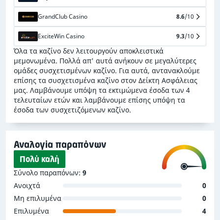
GrandClub Casino
8.6
/10
ExciteWin Casino
9.3
/10
Όλα τα καζίνο δεν λειτουργούν αποκλειστικά
μεμονωμένα. Πολλά απ' αυτά ανήκουν σε μεγαλύτερες
ομάδες συσχετισμένων καζίνο. Για αυτά, αντανακλούμε
επίσης τα συσχετισμένα καζίνο στον Δείκτη Ασφάλειας
μας. Λαμβάνουμε υπόψη τα εκτιμώμενα έσοδα των 4
τελευταίων ετών και λαμβάνουμε επίσης υπόψη τα
έσοδα των συσχετιζόμενων καζίνο.
Αναλογία παραπόνων
Πολύ καλή
Σύνολο παραπόνων:
9
Ανοιχτά
0
Μη επιλυμένα
0
Επιλυμένα
4