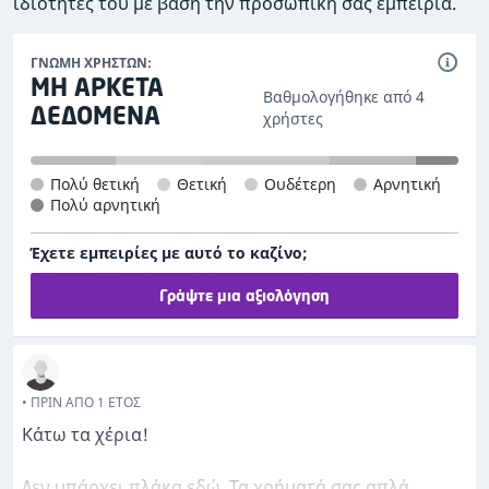
ιδιότητές του με βάση την προσωπική σας εμπειρία.
ΓΝΏΜΗ ΧΡΗΣΤΏΝ:
ΜΗ ΑΡΚΕΤΆ
Βαθμολογήθηκε από 4
ΔΕΔΟΜΈΝΑ
χρήστες
Πολύ θετική
Θετική
Ουδέτερη
Αρνητική
Πολύ αρνητική
Έχετε εμπειρίες με αυτό το καζίνο;
Γράψτε μια αξιολόγηση
• ΠΡΙΝ ΑΠΌ 1 ΈΤΟΣ
Κάτω τα χέρια!
Δεν υπάρχει πλάκα εδώ. Τα χρήματά σας απλά