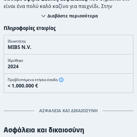
είναι ένα πολύ καλό καζίνο για παιχνίδι. Στην
αξιολόγησή μας, λάβαμε υπόψη μας τα παράπονα των
Διαβάστε περισσότερα
παικτών του καζίνο, τα εκτιμώμενα έσοδα, την άδεια,
τη γνησιότητα των παιχνιδιών, την ποιότητα της
Πληροφορίες εταιρίας
εξυπηρέτησης πελατών, το πόσο δίκαιοι είναι οι όροι
Ιδιοκτήτης
και οι προϋποθέσεις, τα όρια ανάληψης και κέρδους,
MIBS N.V.
καθώς και άλλους παράγοντες. Το CoinKings Casino
σχετίζεται και με άλλα online καζίνο
, τα οποία
Ιδρύθηκε
παρατίθενται παρακάτω, και η αξιολόγησή του
2024
επηρεάζεται θετικά από αυτά. Διαβάστε την πλήρη
αξιολόγησή μας παρακάτω, για να μάθετε
Προβλεπόμενα ετήσια έσοδα
< 1.000.000 €
περισσότερα σχετικά με αυτό το καζίνο.
Σύμφωνα με τις έρευνες και τους υπολογισμούς μας,
το CoinKings Casino είναι ένα
μικρότερο online
ΑΣΦΆΛΕΙΑ ΚΑΙ ΔΙΚΑΙΟΣΎΝΗ
καζίνο
όσον αφορά τα συνολικά έσοδα. Ωστόσο,
ανήκει σε μια μεγάλη ομάδα συσχετιζόμενων καζίνο
με υψηλά συνδυαστικά έσοδα. Τα έσοδα ενός καζίνο
Ασφάλεια και δικαιοσύνη
είναι ένας σημαντικός παράγοντας, καθώς τα