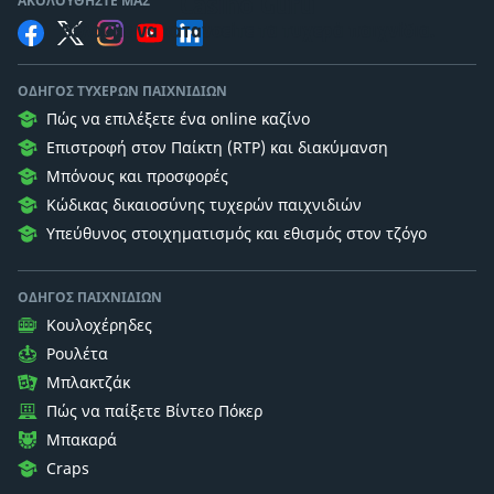
Casino Guru
ΑΚΟΛΟΥΘΉΣΤΕ ΜΑΣ
Θέλουμε να κατανοείτε τα τυχερά παιχνίδια.
ΟΔΗΓΌΣ ΤΥΧΕΡΏΝ ΠΑΙΧΝΙΔΙΏΝ
Πώς να επιλέξετε ένα online καζίνο
Επιστροφή στον Παίκτη (RTP) και διακύμανση
Μπόνους και προσφορές
Κώδικας δικαιοσύνης τυχερών παιχνιδιών
Υπεύθυνος στοιχηματισμός και εθισμός στον τζόγο
ΟΔΗΓΌΣ ΠΑΙΧΝΙΔΙΏΝ
Κουλοχέρηδες
Ρουλέτα
Μπλακτζάκ
Πώς να παίξετε Βίντεο Πόκερ
Μπακαρά
Craps