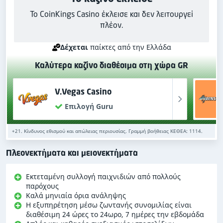
Το CoinKings Casino έκλεισε και δεν λειτουργεί
πλέον.
Δέχεται
παίκτες από την Ελλάδα
Καλύτερα καζίνο διαθέσιμα στη χώρα GR
V.Vegas Casino
Επιλογή Guru
+21. Κίνδυνος εθισμού και απώλειας περιουσίας. Γραμμή βοήθειας ΚΕΘΕΑ: 1114.
Πλεονεκτήματα και μειονεκτήματα
Εκτεταμένη συλλογή παιχνιδιών από πολλούς
παρόχους
Καλά μηνιαία όρια ανάληψης
Η εξυπηρέτηση μέσω ζωντανής συνομιλίας είναι
διαθέσιμη 24 ώρες το 24ωρο, 7 ημέρες την εβδομάδα