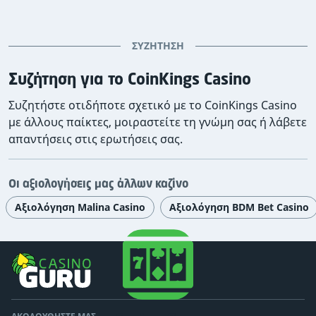
και δεν πήρα μπόνους. Η συνομιλία είπε ότι πρέπει
να "επιλέξετε" εκ των προτέρων και υποτίθεται ότι
δεν μπορείτε να προσθέσετε το μπόνους
ΣΥΖΉΤΗΣΗ
χειροκίνητα στη συνέχεια.
Αυτό είναι ίσως το μόνο καζίνο όπου αυτό δεν
Συζήτηση για το CoinKings Casino
λειτουργεί...! Ειδικά αφού το σφάλμα είναι δικό σου
γιατί στο διαφημιστικό email δεν υπάρχει τίποτα
Συζητήστε οτιδήποτε σχετικό με το CoinKings Casino
για ενεργοποίηση. Είναι κρίμα, έτσι τρομάζεις νέους
με άλλους παίκτες, μοιραστείτε τη γνώμη σας ή λάβετε
πελάτες.
απαντήσεις στις ερωτήσεις σας.
Οι αξιολογήσεις μας άλλων καζίνο
Αξιολόγηση Malina Casino
Αξιολόγηση BDM Bet Casino