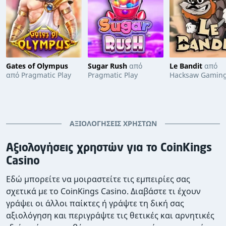
Gates of Olympus
Sugar Rush
από
Le Bandit
από
από Pragmatic Play
Pragmatic Play
Hacksaw Gamin
ΑΞΙΟΛΟΓΉΣΕΙΣ ΧΡΗΣΤΏΝ
Αξιολογήσεις χρηστών για το CoinKings
Casino
Εδώ μπορείτε να μοιραστείτε τις εμπειρίες σας
σχετικά με το CoinKings Casino. Διαβάστε τι έχουν
γράψει οι άλλοι παίκτες ή γράψτε τη δική σας
αξιολόγηση και περιγράψτε τις θετικές και αρνητικές