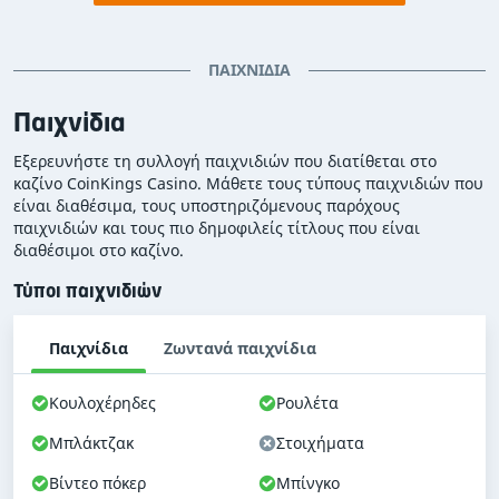
ΠΑΙΧΝΊΔΙΑ
Παιχνίδια
Εξερευνήστε τη συλλογή παιχνιδιών που διατίθεται στο
καζίνο CoinKings Casino. Μάθετε τους τύπους παιχνιδιών που
είναι διαθέσιμα, τους υποστηριζόμενους παρόχους
παιχνιδιών και τους πιο δημοφιλείς τίτλους που είναι
διαθέσιμοι στο καζίνο.
Τύποι παιχνιδιών
Παιχνίδια
Ζωντανά παιχνίδια
Κουλοχέρηδες
Ρουλέτα
Μπλάκτζακ
Στοιχήματα
Βίντεο πόκερ
Μπίνγκο