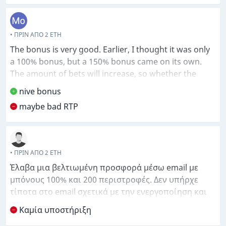
• ΠΡΙΝ ΑΠΌ 2 ΈΤΗ
The bonus is very good. Earlier, I thought it was only
a 100% bonus, but a 150% bonus came on its own.
The amount of bets will increase, so whether the
result is good or not is another matter. The results
nive bonus
were not very good. The RTP of this casino is the
maybe bad RTP
highest value. However, there is no sign of such a
thing. Money is swallowed in a straight line. It's my
money grave. I felt it when I deposited before, but I
can only think that it is working with a different RTP.
• ΠΡΙΝ ΑΠΌ 2 ΈΤΗ
Έλαβα μια βελτιωμένη προσφορά μέσω email με
μπόνους 100% και 200 περιστροφές. Δεν υπήρχε
τίποτα στο email σχετικά με την ενεργοποίηση και
αν κάνετε κλικ στον σύνδεσμο θα μεταφερθείτε στη
Καμία υποστήριξη
σελίδα κατάθεσης. Πλήρωσα 30 ευρώ μέσω bitcoin