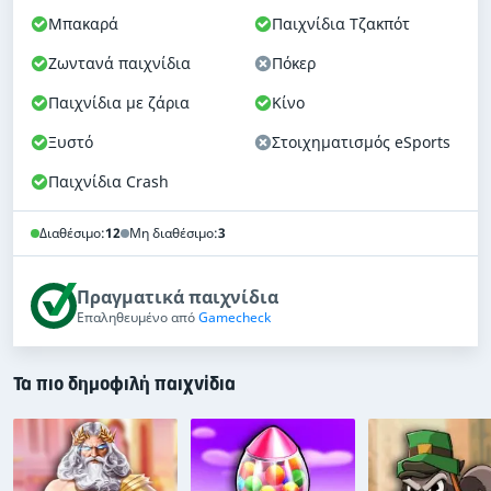
Μπακαρά
Παιχνίδια Τζακπότ
Ζωντανά παιχνίδια
Πόκερ
Παιχνίδια με ζάρια
Κίνο
Ξυστό
Στοιχηματισμός eSports
Παιχνίδια Crash
Διαθέσιμο:
12
Μη διαθέσιμο:
3
Πραγματικά παιχνίδια
Επαληθευμένο από
Gamecheck
Τα πιο δημοφιλή παιχνίδια