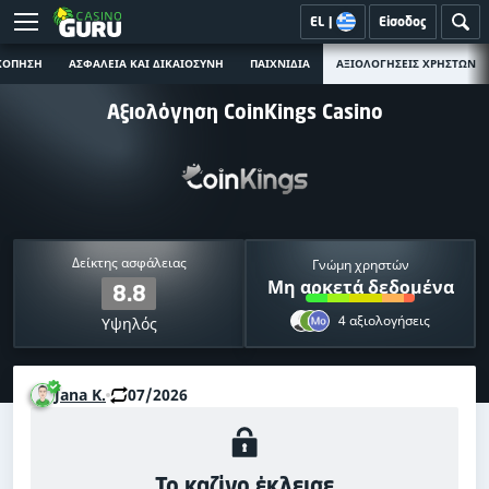
EL
|
Είσοδος
ΚΌΠΗΣΗ
ΑΣΦΆΛΕΙΑ ΚΑΙ ΔΙΚΑΙΟΣΎΝΗ
ΠΑΙΧΝΊΔΙΑ
ΑΞΙΟΛΟΓΉΣΕΙΣ ΧΡΗΣΤΏΝ
Αξιολόγηση CoinKings Casino
Δείκτης ασφάλειας
Γνώμη χρηστών
Μη αρκετά δεδομένα
8.8
4 αξιολογήσεις
Υψηλός
Jana K.
07/2026
Το καζίνο έκλεισε