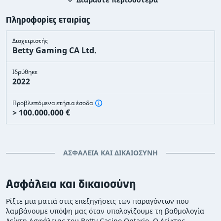
παικτών του καζίνο, τα εκτιμώμενα έσοδα, την άδεια,
τη γνησιότητα των παιχνιδιών, την ποιότητα της
Πληροφορίες εταιρίας
εξυπηρέτησης πελατών, το πόσο δίκαιοι είναι οι όροι
Διαχειριστής
και οι προϋποθέσεις, τα όρια ανάληψης και κέρδους,
Betty Gaming CA Ltd.
καθώς και άλλους παράγοντες. Διαβάστε την πλήρη
αξιολόγησή μας παρακάτω, για να μάθετε
Ιδρύθηκε
περισσότερα σχετικά με αυτό το καζίνο.
2022
Σύμφωνα με τις έρευνες και τους υπολογισμούς μας,
Προβλεπόμενα ετήσια έσοδα
το Betty Casino Ontario είναι ένα
από τα μεγαλύτερα
> 100.000.000 €
online καζίνο
με πολύ μεγάλα έσοδα και πολύ μεγάλο
αριθμό παικτών. Τα έσοδα ενός καζίνο είναι ένας
σημαντικός παράγοντας, καθώς τα μεγαλύτερα καζίνο
ΑΣΦΆΛΕΙΑ ΚΑΙ ΔΙΚΑΙΟΣΎΝΗ
δεν έχουν συνήθως πρόβλημα να πληρώνουν τα
μεγάλα κέρδη, ενώ τα μικρότερα καζίνο ενδεχομένως
να μην μπορούν να σας πληρώσουν αν καταφέρετε να
Ασφάλεια και δικαιοσύνη
κερδίσετε ένα μεγάλο ποσό.
Ρίξτε μια ματιά στις επεξηγήσεις των παραγόντων που
λαμβάνουμε υπόψη μας όταν υπολογίζουμε τη βαθμολογία
Δεν βρήκαμε
κανένα σχετικό παράπονο
για αυτό το
Δείκτη Ασφάλειας του Betty Casino Ontario. Ο Δείκτης