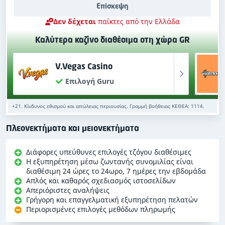
Επίσκεψη
Δεν δέχεται
παίκτες από την Ελλάδα
Καλύτερα καζίνο διαθέσιμα στη χώρα GR
V.Vegas Casino
Επιλογή Guru
+21. Κίνδυνος εθισμού και απώλειας περιουσίας. Γραμμή βοήθειας ΚΕΘΕΑ: 1114.
Πλεονεκτήματα και μειονεκτήματα
Διάφορες υπεύθυνες επιλογές τζόγου διαθέσιμες
Η εξυπηρέτηση μέσω ζωντανής συνομιλίας είναι
διαθέσιμη 24 ώρες το 24ωρο, 7 ημέρες την εβδομάδα
Απλός και καθαρός σχεδιασμός ιστοσελίδων
Απεριόριστες αναλήψεις
Γρήγορη και επαγγελματική εξυπηρέτηση πελατών
Περιορισμένες επιλογές μεθόδων πληρωμής