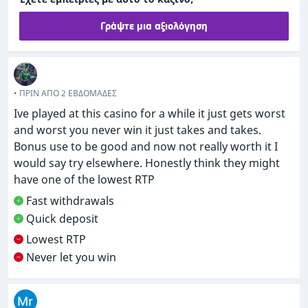
Γράψτε μια αξιολόγηση
• ΠΡΙΝ ΑΠΌ 2 ΕΒΔΟΜΆΔΕΣ
Ive played at this casino for a while it just gets worst
and worst you never win it just takes and takes.
Bonus use to be good and now not really worth it I
would say try elsewhere. Honestly think they might
have one of the lowest RTP
Fast withdrawals
Quick deposit
Lowest RTP
Never let you win