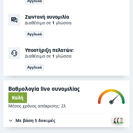
Αγγλικά
Ζωντανή συνομιλία
Διαθέσιμο σε
1
γλώσσα
Αγγλικά
Υποστήριξη πελατών:
Διαθέσιμο σε
1
γλώσσα
Αγγλικά
Βαθμολογία live συνομιλίας
Καλή
Μέσος χρόνος απόκρισης: 2λ
Με βάση
5
δοκιμές