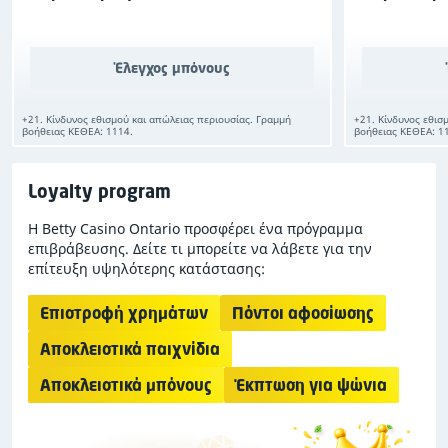
Έλεγχος μπόνους
+21. Κίνδυνος εθισμού και απώλειας περιουσίας. Γραμμή
+21. Κίνδυνος εθισ
βοήθειας ΚΕΘΕΑ: 1114.
βοήθειας ΚΕΘΕΑ: 1
Loyalty program
Η Betty Casino Ontario προσφέρει ένα πρόγραμμα
επιβράβευσης. Δείτε τι μπορείτε να λάβετε για την
επίτευξη υψηλότερης κατάστασης:
Επιστροφή χρημάτων
Πόντοι αφοσίωσης
Αποκλειστικά παιχνίδια
Αποκλειστικά μπόνους
Έκπτωση για ψώνια