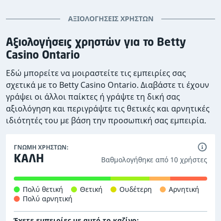
ΑΞΙΟΛΟΓΉΣΕΙΣ ΧΡΗΣΤΏΝ
Αξιολογήσεις χρηστών για το Betty
Casino Ontario
Εδώ μπορείτε να μοιραστείτε τις εμπειρίες σας
σχετικά με το Betty Casino Ontario. Διαβάστε τι έχουν
γράψει οι άλλοι παίκτες ή γράψτε τη δική σας
αξιολόγηση και περιγράψτε τις θετικές και αρνητικές
ιδιότητές του με βάση την προσωπική σας εμπειρία.
ΓΝΏΜΗ ΧΡΗΣΤΏΝ:
ΚΑΛΉ
Βαθμολογήθηκε από 10 χρήστες
Πολύ θετική
Θετική
Ουδέτερη
Αρνητική
Πολύ αρνητική
Έχετε εμπειρίες με αυτό το καζίνο;