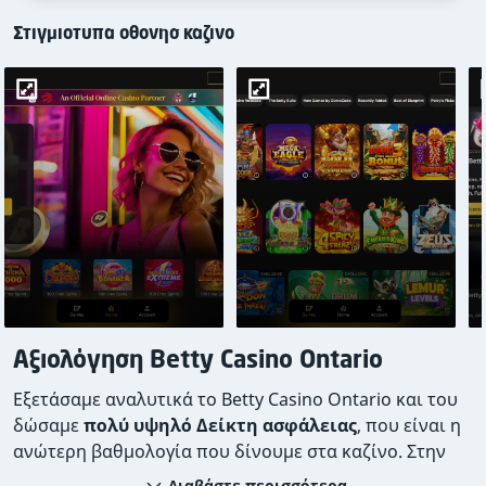
Στιγμιοτυπα οθονησ καζινο
Αξιολόγηση Betty Casino Ontario
Εξετάσαμε αναλυτικά το Betty Casino Ontario και του
δώσαμε
πολύ υψηλό Δείκτη ασφάλειας
, που είναι η
ανώτερη βαθμολογία που δίνουμε στα καζίνο. Στην
αξιολόγησή μας, λάβαμε υπόψη μας τα παράπονα των
Διαβάστε περισσότερα