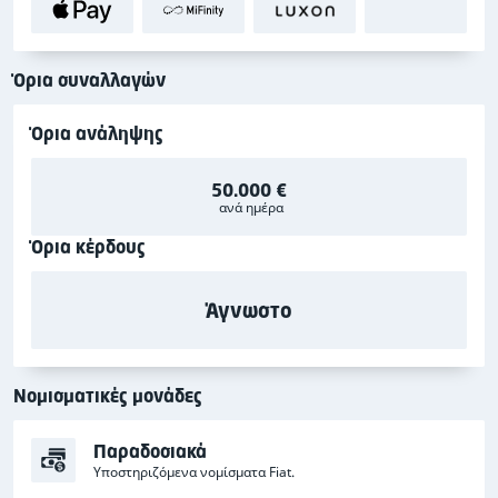
Όρια συναλλαγών
Όρια ανάληψης
50.000 €
ανά ημέρα
Όρια κέρδους
Άγνωστο
Νομισματικές μονάδες
Παραδοσιακά
Υποστηριζόμενα νομίσματα Fiat.