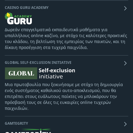
CASINO GURU ACADEMY
Δωρεάν επαγγελματικά εκπαιδευτικά μαθήματα για
υπαλλήλους online καζίνο, με στόχο τις καλύτερες πρακτικές
του κλάδου, τη βελτίωση της εμπειρίας των παικτών, και τη
δίκαιη προσέγγιση στα τυχερά παιχνίδια.
GLOBAL SELF-EXCLUSION INITIATIVE
Μια πρωτοβουλία που ξεκινήσαμε με στόχο τη δημιουργία
ενός συστήματος καθολικού αυτο-αποκλεισμού, που θα
επιτρέπει στους ευάλωτους παίκτες να μπλοκάρουν την
πρόσβασή τους σε όλες τις ευκαιρίες online τυχερών
παιχνιδιών.
GAMTEGRITY