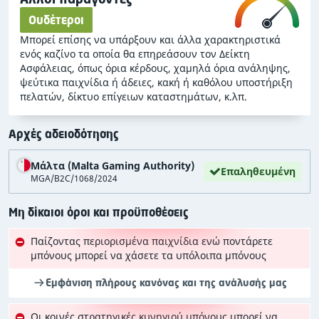
Ουδέτεροι
Μπορεί επίσης να υπάρξουν και άλλα χαρακτηριστικά
ενός καζίνο τα οποία θα επηρεάσουν τον Δείκτη
Ασφάλειας, όπως όρια κέρδους, χαμηλά όρια ανάληψης,
ψεύτικα παιχνίδια ή άδειες, κακή ή καθόλου υποστήριξη
πελατών, δίκτυο επίγειων καταστημάτων, κ.λπ.
Αρχές αδειοδότησης
Μάλτα (Malta Gaming Authority)
Επαληθευμένη
MGA/B2C/1068/2024
Μη δίκαιοι όροι και προϋποθέσεις
Παίζοντας περιορισμένα παιχνίδια ενώ ποντάρετε
μπόνους μπορεί να χάσετε τα υπόλοιπα μπόνους
Εμφάνιση πλήρους κανόνας και της ανάλυσής μας
Οι κοινές στρατηγικές κυνηγιού μπόνους μπορεί να