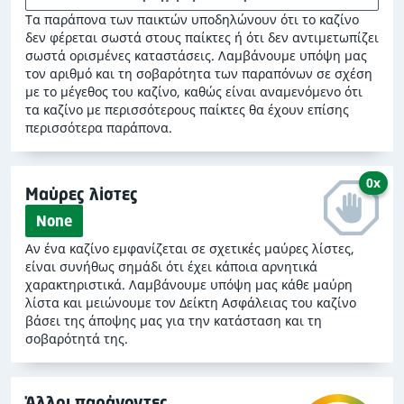
Τα παράπονα των παικτών υποδηλώνουν ότι το καζίνο
δεν φέρεται σωστά στους παίκτες ή ότι δεν αντιμετωπίζει
σωστά ορισμένες καταστάσεις. Λαμβάνουμε υπόψη μας
τον αριθμό και τη σοβαρότητα των παραπόνων σε σχέση
με το μέγεθος του καζίνο, καθώς είναι αναμενόμενο ότι
τα καζίνο με περισσότερους παίκτες θα έχουν επίσης
περισσότερα παράπονα.
0x
Μαύρες λίστες
None
Αν ένα καζίνο εμφανίζεται σε σχετικές μαύρες λίστες,
είναι συνήθως σημάδι ότι έχει κάποια αρνητικά
χαρακτηριστικά. Λαμβάνουμε υπόψη μας κάθε μαύρη
λίστα και μειώνουμε τον Δείκτη Ασφάλειας του καζίνο
βάσει της άποψης μας για την κατάσταση και τη
σοβαρότητά της.
Άλλοι παράγοντες