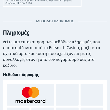
+21. Κίνδυνος εθισμού και απώλειας περιουσίας. Γραμμή
βοήθειας ΚΕΘΕΑ: 1114.
ΜΈΘΟΔΟΙ ΠΛΗΡΩΜΉΣ
Πληρωμές
Δείτε μια επισκόπηση των μεθόδων πληρωμής που
υποστηρίζονται από το Betsmith Casino, μαζί με τα
σχετικά όρια και κόστη που σχετίζονται με τις
συναλλαγές στον ή από τον λογαριασμό σας στο
καζίνο.
Μέθοδοι πληρωμής