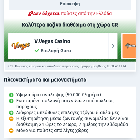
Επίσκεψη
Δεν δέχεται
παίκτες από την Ελλάδα
Καλύτερα καζίνο διαθέσιμα στη χώρα GR
V.Vegas Casino
Επιλογή Guru
+21. Κίνδυνος εθισμού και απώλειας περιουσίας. Γραμμή βοήθειας ΚΕΘΕΑ: 1114.
Πλεονεκτήματα και μειονεκτήματα
Υψηλά όρια ανάληψης (50.000 €/ημέρα)
Εκτεταμένη συλλογή παιχνιδιών από πολλούς
παρόχους
Διάφορες υπεύθυνες επιλογές τζόγου διαθέσιμες
Η εξυπηρέτηση μέσω ζωντανής συνομιλίας δεν είναι
διαθέσιμη 24 ώρες το 24ωρο, 7 ημέρες την εβδομάδα
Μόνο για παίκτες από λίγες χώρες