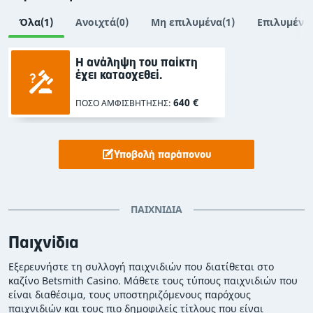
Όλα
(1)
Ανοιχτά
(0)
Μη επιλυμένα
(1)
Επιλυμένα
Η ανάληψη του παίκτη
έχει κατασχεθεί.
640 €
ΠΟΣΟ ΑΜΦΙΣΒΗΤΗΣΗΣ:
Υποβολή παράπονου
ΠΑΙΧΝΊΔΙΑ
Παιχνίδια
Εξερευνήστε τη συλλογή παιχνιδιών που διατίθεται στο
καζίνο Betsmith Casino. Μάθετε τους τύπους παιχνιδιών που
είναι διαθέσιμα, τους υποστηριζόμενους παρόχους
παιχνιδιών και τους πιο δημοφιλείς τίτλους που είναι