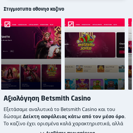
Στιγμιοτυπα οθονησ καζινο
Αξιολόγηση Betsmith Casino
Εξετάσαμε αναλυτικά το Betsmith Casino και του
δώσαμε
Δείκτη ασφάλειας κάτω από τον μέσο όρο
.
Το καζίνο έχει ορισμένα καλά χαρακτηριστικά, αλλά
έχει επίσης πολλά αρνητικά χαρακτηριστικά εξαιτίας
Διαβάστε περισσότερα