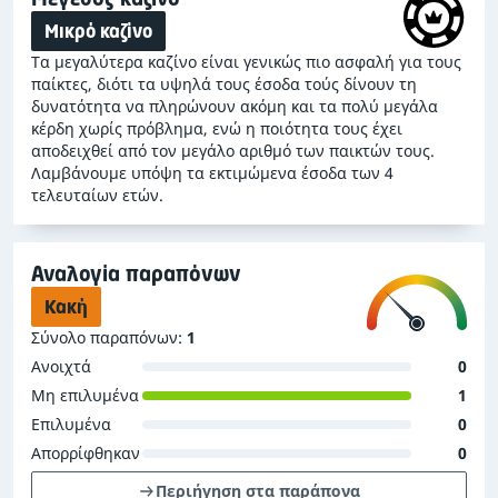
προϋποθέσεις αυτού του καζίνο, αν αποφασίσετε
να παίξετε σε αυτό.
Μικρό καζίνο
Τα μεγαλύτερα καζίνο είναι γενικώς πιο ασφαλή για τους
παίκτες, διότι τα υψηλά τους έσοδα τούς δίνουν τη
Όπως προαναφέραμε, έχουμε δώσει στο Betsmith
δυνατότητα να πληρώνουν ακόμη και τα πολύ μεγάλα
Casino Δείκτη ασφαλείας κάτω από τον μέσο όρο. Αυτό
κέρδη χωρίς πρόβλημα, ενώ η ποιότητα τους έχει
σημαίνει ότι αν και δεν είναι ένα εντελώς κακό καζίνο,
αποδειχθεί από τον μεγάλο αριθμό των παικτών τους.
έχει ορισμένα αρνητικά χαρακτηριστικά εξαιτίας των
Λαμβάνουμε υπόψη τα εκτιμώμενα έσοδα των 4
τελευταίων ετών.
οποίων σάς συμβουλεύουμε να βρείτε ένα καλύτερο
online καζίνο για παιχνίδι.
Αναλογία παραπόνων
Κακή
Σύνολο παραπόνων:
1
Ανοιχτά
0
Μη επιλυμένα
1
Επιλυμένα
0
Απορρίφθηκαν
0
Περιήγηση στα παράπονα