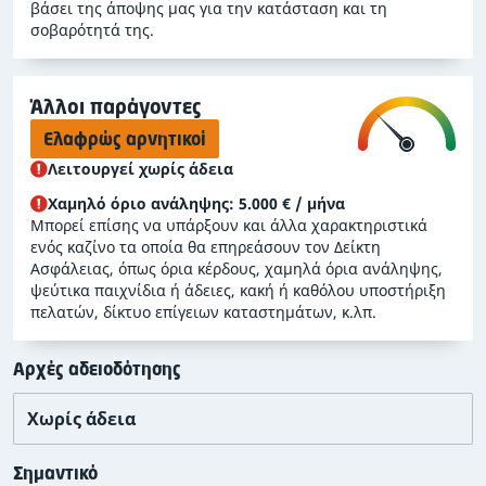
βάσει της άποψης μας για την κατάσταση και τη
σοβαρότητά της.
Άλλοι παράγοντες
Ελαφρώς αρνητικοί
Λειτουργεί χωρίς άδεια
Χαμηλό όριο ανάληψης: 5.000 € / μήνα
Μπορεί επίσης να υπάρξουν και άλλα χαρακτηριστικά
ενός καζίνο τα οποία θα επηρεάσουν τον Δείκτη
Ασφάλειας, όπως όρια κέρδους, χαμηλά όρια ανάληψης,
ψεύτικα παιχνίδια ή άδειες, κακή ή καθόλου υποστήριξη
πελατών, δίκτυο επίγειων καταστημάτων, κ.λπ.
Αρχές αδειοδότησης
Χωρίς άδεια
Σημαντικό