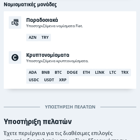
Νομισματικές μονάδες
Παραδοσιακά
Υποστηριζόμενα νομίσματα Fiat.
AZN
TRY
Κρυπτονομίσματα
Υποστηριζόμενα κρυπτονομίσματα.
ADA
BNB
BTC
DOGE
ETH
LINK
LTC
TRX
USDC
USDT
XRP
ΥΠΟΣΤΉΡΙΞΗ ΠΕΛΑΤΏΝ
Υποστήριξη πελατών
Έχετε περιέργεια για τις διαθέσιμες επιλογές