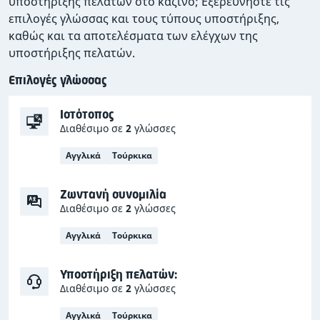
υποστήριξης πελατών στο καζίνο; Εξερευνήστε τις
επιλογές γλώσσας και τους τύπους υποστήριξης,
καθώς και τα αποτελέσματα των ελέγχων της
υποστήριξης πελατών.
Επιλογές γλώσσας
Ιστότοπος
Διαθέσιμο σε
2
γλώσσες
Αγγλικά
Τούρκικα
Ζωντανή συνομιλία
Διαθέσιμο σε
2
γλώσσες
Αγγλικά
Τούρκικα
Υποστήριξη πελατών:
Διαθέσιμο σε
2
γλώσσες
Αγγλικά
Τούρκικα