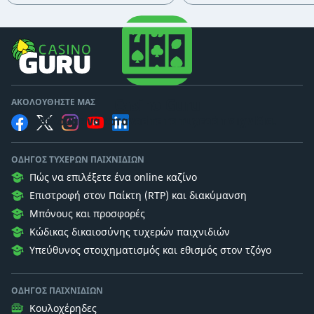
Casino Guru
ΑΚΟΛΟΥΘΉΣΤΕ ΜΑΣ
Θέλουμε να κατανοείτε τα τυχερά παιχνίδια.
ΟΔΗΓΌΣ ΤΥΧΕΡΏΝ ΠΑΙΧΝΙΔΙΏΝ
Πώς να επιλέξετε ένα online καζίνο
Επιστροφή στον Παίκτη (RTP) και διακύμανση
Μπόνους και προσφορές
Κώδικας δικαιοσύνης τυχερών παιχνιδιών
Υπεύθυνος στοιχηματισμός και εθισμός στον τζόγο
ΟΔΗΓΌΣ ΠΑΙΧΝΙΔΙΏΝ
Κουλοχέρηδες