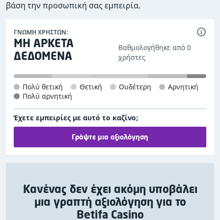
βάση την προσωπική σας εμπειρία.
ΓΝΏΜΗ ΧΡΗΣΤΏΝ:
ΜΗ ΑΡΚΕΤΆ
Βαθμολογήθηκε από 0
ΔΕΔΟΜΈΝΑ
χρήστες
Πολύ θετική
Θετική
Ουδέτερη
Αρνητική
Πολύ αρνητική
Έχετε εμπειρίες με αυτό το καζίνο;
Γράψτε μια αξιολόγηση
Κανένας δεν έχει ακόμη υποβάλει
μια γραπτή αξιολόγηση για το
Betifa Casino