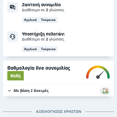
Ζωντανή συνομιλία
Διαθέσιμο σε
2
γλώσσες
Αγγλικά
Τούρκικα
Υποστήριξη πελατών:
Διαθέσιμο σε
2
γλώσσες
Αγγλικά
Τούρκικα
Βαθμολογία live συνομιλίας
Καλή
Με βάση
2
δοκιμές
ΑΞΙΟΛΟΓΉΣΕΙΣ ΧΡΗΣΤΏΝ