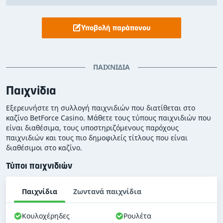
Υποβολή παράπονου
ΠΑΙΧΝΊΔΙΑ
Παιχνίδια
Εξερευνήστε τη συλλογή παιχνιδιών που διατίθεται στο
καζίνο BetForce Casino. Μάθετε τους τύπους παιχνιδιών που
είναι διαθέσιμα, τους υποστηριζόμενους παρόχους
παιχνιδιών και τους πιο δημοφιλείς τίτλους που είναι
διαθέσιμοι στο καζίνο.
Τύποι παιχνιδιών
Παιχνίδια
Ζωντανά παιχνίδια
Κουλοχέρηδες
Ρουλέτα