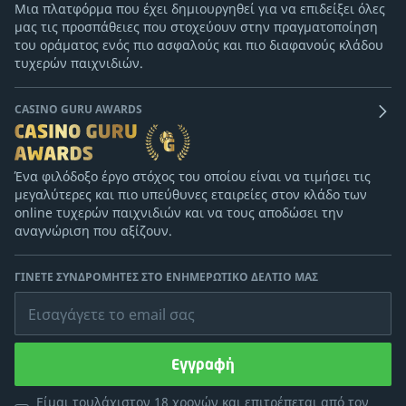
Μια πλατφόρμα που έχει δημιουργηθεί για να επιδείξει όλες
μας τις προσπάθειες που στοχεύουν στην πραγματοποίηση
του οράματος ενός πιο ασφαλούς και πιο διαφανούς κλάδου
τυχερών παιχνιδιών.
CASINO GURU AWARDS
Ένα φιλόδοξο έργο στόχος του οποίου είναι να τιμήσει τις
μεγαλύτερες και πιο υπεύθυνες εταιρείες στον κλάδο των
online τυχερών παιχνιδιών και να τους αποδώσει την
αναγνώριση που αξίζουν.
ΓΊΝΕΤΕ ΣΥΝΔΡΟΜΗΤΈΣ ΣΤΟ ΕΝΗΜΕΡΩΤΙΚΌ ΔΕΛΤΊΟ ΜΑΣ
Εισαγάγετε το email σας
Εγγραφή
Είμαι τουλάχιστον 18 χρονών και επιτρέπεται από τον