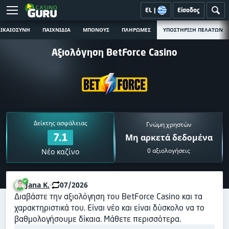
EL
|
Είσοδος
ΔΙΚΑΙΟΣΎΝΗ
ΠΑΙΧΝΊΔΙΑ
ΜΠΌΝΟΥΣ
ΠΛΗΡΩΜΈΣ
ΥΠΟΣΤΉΡΙΞΗ ΠΕΛΑΤΏΝ
Αξιολόγηση BetForce Casino
Δείκτης ασφάλειας
Γνώμη χρηστών
7.1
Μη αρκετά δεδομένα
0 αξιολογήσεις
Νέο καζίνο
Jana K.
07/2026
Διαβάστε την αξιολόγηση του BetForce Casino και τα
χαρακτηριστικά του. Είναι νέο και είναι δύσκολο να το
βαθμολογήσουμε δίκαια. Μάθετε περισσότερα.