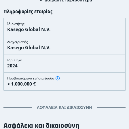
Δείκτη ασφάλειας όπως τα εδραιωμένα καζίνο. Στην
αξιολόγησή μας, λάβαμε υπόψη μας τα παράπονα των
Πληροφορίες εταιρίας
παικτών του καζίνο, τα εκτιμώμενα έσοδα, την άδεια,
Ιδιοκτήτης
τη γνησιότητα των παιχνιδιών, την ποιότητα της
Kasego Global N.V.
εξυπηρέτησης πελατών, το πόσο δίκαιοι είναι οι όροι
και οι προϋποθέσεις, τα όρια ανάληψης και κέρδους,
Διαχειριστής
καθώς και άλλους παράγοντες. Διαβάστε την πλήρη
Kasego Global N.V.
αξιολόγησή μας παρακάτω, για να μάθετε
περισσότερα σχετικά με αυτό το καζίνο.
Ιδρύθηκε
2024
Σύμφωνα με τις έρευνες και τους υπολογισμούς μας,
το BetForce Casino είναι ένα
μικρότερο online καζίνο
Προβλεπόμενα ετήσια έσοδα
< 1.000.000 €
όσον αφορά τα συνολικά έσοδα. Τα έσοδα ενός καζίνο
είναι ένας σημαντικός παράγοντας, καθώς τα
μεγαλύτερα καζίνο δεν έχουν συνήθως πρόβλημα να
πληρώνουν τα μεγάλα κέρδη, ενώ τα μικρότερα καζίνο
ΑΣΦΆΛΕΙΑ ΚΑΙ ΔΙΚΑΙΟΣΎΝΗ
ενδεχομένως να μην μπορούν να σας πληρώσουν αν
καταφέρετε να κερδίσετε ένα μεγάλο ποσό.
Ασφάλεια και δικαιοσύνη