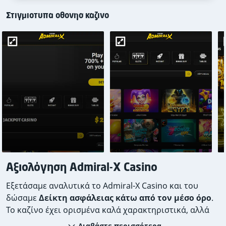
Στιγμιοτυπα οθονησ καζινο
Αξιολόγηση Admiral-X Casino
Εξετάσαμε αναλυτικά το Admiral-X Casino και του
δώσαμε
Δείκτη ασφάλειας κάτω από τον μέσο όρο
.
Το καζίνο έχει ορισμένα καλά χαρακτηριστικά, αλλά
έχει επίσης πολλά αρνητικά χαρακτηριστικά εξαιτίας
Διαβάστε περισσότερα