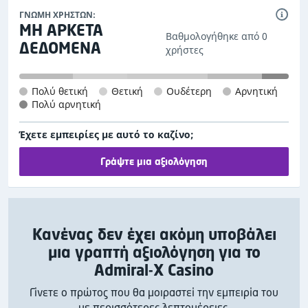
ΓΝΏΜΗ ΧΡΗΣΤΏΝ:
ΜΗ ΑΡΚΕΤΆ
Βαθμολογήθηκε από 0
ΔΕΔΟΜΈΝΑ
χρήστες
Πολύ θετική
Θετική
Ουδέτερη
Αρνητική
Πολύ αρνητική
Έχετε εμπειρίες με αυτό το καζίνο;
Γράψτε μια αξιολόγηση
Κανένας δεν έχει ακόμη υποβάλει
μια γραπτή αξιολόγηση για το
Admiral-X Casino
Γίνετε ο πρώτος που θα μοιραστεί την εμπειρία του
με περισσότερες λεπτομέρειες.