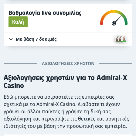
Βαθμολογία live συνομιλίας
Καλή
Με βάση
7
δοκιμές
ΑΞΙΟΛΟΓΉΣΕΙΣ ΧΡΗΣΤΏΝ
Αξιολογήσεις χρηστών για το Admiral-X
Casino
Εδώ μπορείτε να μοιραστείτε τις εμπειρίες σας
σχετικά με το Admiral-X Casino. Διαβάστε τι έχουν
γράψει οι άλλοι παίκτες ή γράψτε τη δική σας
αξιολόγηση και περιγράψτε τις θετικές και αρνητικές
ιδιότητές του με βάση την προσωπική σας εμπειρία.