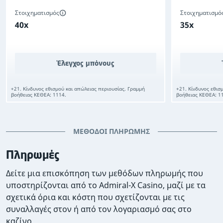
Στοιχηματισμός
Στοιχηματισμό
40x
35x
Έλεγχος μπόνους
+21. Κίνδυνος εθισμού και απώλειας περιουσίας. Γραμμή
+21. Κίνδυνος εθισ
βοήθειας ΚΕΘΕΑ: 1114.
βοήθειας ΚΕΘΕΑ: 1
ΜΈΘΟΔΟΙ ΠΛΗΡΩΜΉΣ
Πληρωμές
Δείτε μια επισκόπηση των μεθόδων πληρωμής που
υποστηρίζονται από το Admiral-X Casino, μαζί με τα
σχετικά όρια και κόστη που σχετίζονται με τις
συναλλαγές στον ή από τον λογαριασμό σας στο
καζίνο.