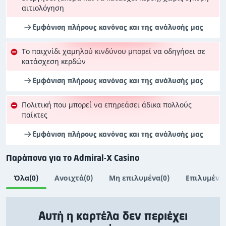
αιτιολόγηση
Εμφάνιση πλήρους κανόνας και της ανάλυσής μας
Το παιχνίδι χαμηλού κινδύνου μπορεί να οδηγήσει σε
κατάσχεση κερδών
Εμφάνιση πλήρους κανόνας και της ανάλυσής μας
Πολιτική που μπορεί να επηρεάσει άδικα πολλούς
παίκτες
Εμφάνιση πλήρους κανόνας και της ανάλυσής μας
Παράπονα για το Admiral-X Casino
Όλα
(0)
Ανοιχτά
(0)
Μη επιλυμένα
(0)
Επιλυμένα
Αυτή η καρτέλα δεν περιέχει