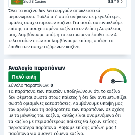
Slot78 Casino
5.5
/10
Όλα τα καζίνο δεν λειτουργούν αποκλειστικά
μεμονωμένα. Πολλά απ' αυτά ανήκουν σε μεγαλύτερες
ομάδες συσχετισμένων καζίνο. Για αυτά, αντανακλούμε
επίσης τα συσχετισμένα καζίνο στον Δείκτη Ασφάλειας
μας. Λαμβάνουμε υπόψη τα εκτιμώμενα έσοδα των 4
τελευταίων ετών και λαμβάνουμε επίσης υπόψη τα
έσοδα των συσχετιζόμενων καζίνο.
Αναλογία παραπόνων
Πολύ καλή
Σύνολο παραπόνων:
0
Τα παράπονα των παικτών υποδηλώνουν ότι το καζίνο
δεν φέρεται σωστά στους παίκτες ή ότι δεν αντιμετωπίζει
σωστά ορισμένες καταστάσεις. Λαμβάνουμε υπόψη μας
τον αριθμό και τη σοβαρότητα των παραπόνων σε σχέση
με το μέγεθος του καζίνο, καθώς είναι αναμενόμενο ότι
τα καζίνο με περισσότερους παίκτες θα έχουν επίσης
περισσότερα παράπονα. Λάβαμε επίσης υπόψη μας
1
παράπονο για συσχετιζόμενα καζίνο.