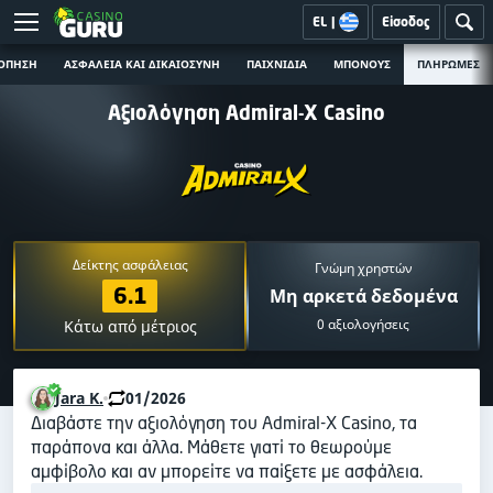
EL
|
Είσοδος
ΚΌΠΗΣΗ
ΑΣΦΆΛΕΙΑ ΚΑΙ ΔΙΚΑΙΟΣΎΝΗ
ΠΑΙΧΝΊΔΙΑ
ΜΠΌΝΟΥΣ
ΠΛΗΡΩΜΈΣ
Αξιολόγηση Admiral-X Casino
Δείκτης ασφάλειας
Γνώμη χρηστών
6.1
Μη αρκετά δεδομένα
0 αξιολογήσεις
Κάτω από μέτριος
Jara K.
01/2026
Διαβάστε την αξιολόγηση του Admiral-X Casino, τα
παράπονα και άλλα. Μάθετε γιατί το θεωρούμε
αμφίβολο και αν μπορείτε να παίξετε με ασφάλεια.