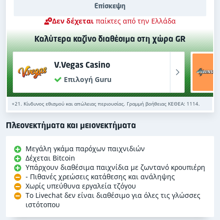
Επίσκεψη
Δεν δέχεται
παίκτες από την Ελλάδα
Καλύτερα καζίνο διαθέσιμα στη χώρα GR
V.Vegas Casino
Επιλογή Guru
+21. Κίνδυνος εθισμού και απώλειας περιουσίας. Γραμμή βοήθειας ΚΕΘΕΑ: 1114.
Πλεονεκτήματα και μειονεκτήματα
Μεγάλη γκάμα παρόχων παιχνιδιών
Δέχεται Bitcoin
Υπάρχουν διαθέσιμα παιχνίδια με ζωντανό κρουπιέρη
- Πιθανές χρεώσεις κατάθεσης και ανάληψης
Χωρίς υπεύθυνα εργαλεία τζόγου
Το Livechat δεν είναι διαθέσιμο για όλες τις γλώσσες
ιστότοπου