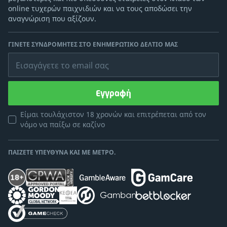
online τυχερών παιχνιδιών και να τους αποδώσει την
αναγνώριση που αξίζουν.
ΓΊΝΕΤΕ ΣΥΝΔΡΟΜΗΤΈΣ ΣΤΟ ΕΝΗΜΕΡΩΤΙΚΌ ΔΕΛΤΊΟ ΜΑΣ
Εισαγάγετε το email σας
Εγγραφή
Είμαι τουλάχιστον 18 χρονών και επιτρέπεται από τον
νόμο να παίξω σε καζίνο
ΠΑΊΖΕΤΕ ΥΠΕΎΘΥΝΑ ΚΑΙ ΜΕ ΜΈΤΡΟ.