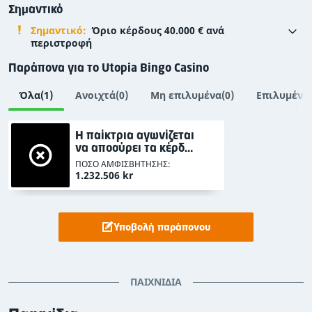
Σημαντικό
Σημαντικό:
Όριο κέρδους 40.000 € ανά
περιστροφή
Παράπονα για το Utopia Bingo Casino
Όλα
(1)
Ανοιχτά
(0)
Μη επιλυμένα
(0)
Επιλυμένα
Η παίκτρια αγωνίζεται
να αποσύρει τα κέρδη
της.
ΠΟΣΟ ΑΜΦΙΣΒΗΤΗΣΗΣ:
1.232.506 kr
Υποβολή παράπονου
ΠΑΙΧΝΊΔΙΑ