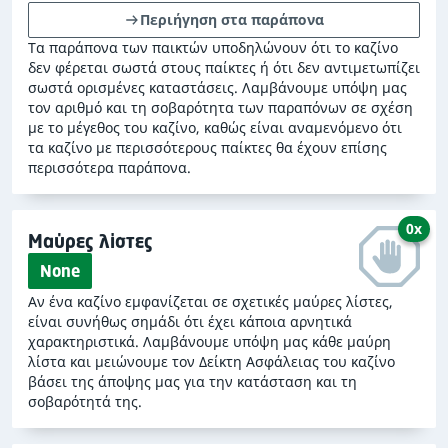
Περιήγηση στα παράπονα
Τα παράπονα των παικτών υποδηλώνουν ότι το καζίνο
δεν φέρεται σωστά στους παίκτες ή ότι δεν αντιμετωπίζει
σωστά ορισμένες καταστάσεις. Λαμβάνουμε υπόψη μας
τον αριθμό και τη σοβαρότητα των παραπόνων σε σχέση
με το μέγεθος του καζίνο, καθώς είναι αναμενόμενο ότι
τα καζίνο με περισσότερους παίκτες θα έχουν επίσης
περισσότερα παράπονα.
0x
Μαύρες λίστες
None
Αν ένα καζίνο εμφανίζεται σε σχετικές μαύρες λίστες,
είναι συνήθως σημάδι ότι έχει κάποια αρνητικά
χαρακτηριστικά. Λαμβάνουμε υπόψη μας κάθε μαύρη
λίστα και μειώνουμε τον Δείκτη Ασφάλειας του καζίνο
βάσει της άποψης μας για την κατάσταση και τη
σοβαρότητά της.