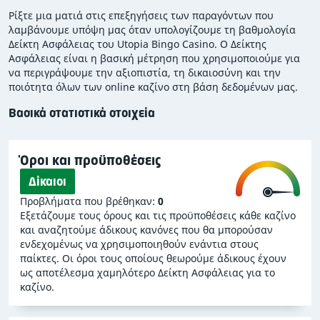
Δεν βρήκαμε
κανένα σχετικό παράπονο
για αυτό το
Ρίξτε μια ματιά στις επεξηγήσεις των παραγόντων που
καζίνο.
λαμβάνουμε υπόψη μας όταν υπολογίζουμε τη βαθμολογία
Δείκτη Ασφάλειας του Utopia Bingo Casino. Ο Δείκτης
Ασφάλειας είναι η βασική μέτρηση που χρησιμοποιούμε για
Προειδοποίηση: Το Utopia Bingo Casino
να περιγράψουμε την αξιοπιστία, τη δικαιοσύνη και την
έχει όριο κέρδους 40.000 € ανά
ποιότητα όλων των online καζίνο στη βάση δεδομένων μας.
περιστροφή (γύρος παιχνιδιού).
Αν
Βασικά στατιστικά στοιχεία
κερδίσετε περισσότερα, δεν θα πάρετε τα
χρήματα πάνω απ’ αυτό το όριο. Θεωρούμε
ότι οποιοδήποτε όριο κέρδους είναι
Όροι και προϋποθέσεις
εξαιρετικά άδικο για τους παίκτες και
Δίκαιοι
αποτελεί αιτία χαμηλότερης βαθμολογίας
από εμάς για όλα τα καζίνο που εφαρμόζουν
Προβλήματα που βρέθηκαν:
0
Εξετάζουμε τους όρους και τις προϋποθέσεις κάθε καζίνο
αυτού του είδους τον περιορισμό, εκτός αν
και αναζητούμε άδικους κανόνες που θα μπορούσαν
το όριο κέρδους επιβάλλεται από
ενδεχομένως να χρησιμοποιηθούν ενάντια στους
εξωτερικούς παράγοντες, όπως π.χ. από
παίκτες. Οι όροι τους οποίους θεωρούμε άδικους έχουν
τοπικές ρυθμιστικές αρχές.
ως αποτέλεσμα χαμηλότερο Δείκτη Ασφάλειας για το
καζίνο.
Όπως προαναφέραμε, έχουμε δώσει στο Utopia Bingo