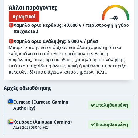
Άλλοι παράγοντες
Αρνητικοί
Χαμηλό όριο κέρδους: 40.000 € / περιστροφή ή γύρο
παιχνιδιού
Χαμηλό όριο ανάληψης: 5.000 € / μήνα
Μπορεί επίσης να υπάρξουν και άλλα χαρακτηριστικά
ενός καζίνο τα οποία θα επηρεάσουν τον Δείκτη
Ασφάλειας, όπως όρια κέρδους, χαμηλά όρια ανάληψης,
ψεύτικα παιχνίδια ή άδειες, κακή ή καθόλου υποστήριξη
πελατών, δίκτυο επίγειων καταστημάτων, κ.λπ.
Αρχές αδειοδότησης
Curaçao (Curaçao Gaming
Επαληθευμένη
Authority)
Κομόρες (Anjouan Gaming)
Επαληθευμένη
ALSI-202505040-FI2