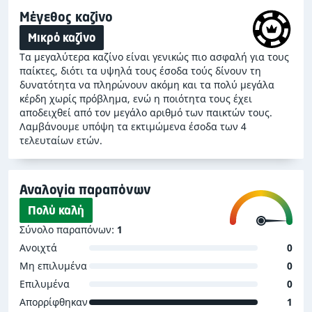
Casino Δείκτη ασφαλείας κάτω από τον μέσο όρο. Αυτό
Μέγεθος καζίνο
σημαίνει ότι αν και δεν είναι ένα εντελώς κακό καζίνο,
Μικρό καζίνο
έχει ορισμένα αρνητικά χαρακτηριστικά εξαιτίας των
οποίων σάς συμβουλεύουμε να βρείτε ένα καλύτερο
Τα μεγαλύτερα καζίνο είναι γενικώς πιο ασφαλή για τους
παίκτες, διότι τα υψηλά τους έσοδα τούς δίνουν τη
online καζίνο για παιχνίδι.
δυνατότητα να πληρώνουν ακόμη και τα πολύ μεγάλα
κέρδη χωρίς πρόβλημα, ενώ η ποιότητα τους έχει
αποδειχθεί από τον μεγάλο αριθμό των παικτών τους.
Λαμβάνουμε υπόψη τα εκτιμώμενα έσοδα των 4
τελευταίων ετών.
Αναλογία παραπόνων
Πολύ καλή
Σύνολο παραπόνων:
1
Ανοιχτά
0
Μη επιλυμένα
0
Επιλυμένα
0
Απορρίφθηκαν
1