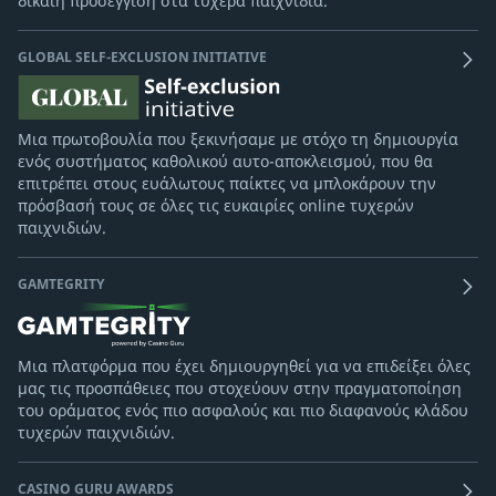
δίκαιη προσέγγιση στα τυχερά παιχνίδια.
GLOBAL SELF-EXCLUSION INITIATIVE
Μια πρωτοβουλία που ξεκινήσαμε με στόχο τη δημιουργία
ενός συστήματος καθολικού αυτο-αποκλεισμού, που θα
επιτρέπει στους ευάλωτους παίκτες να μπλοκάρουν την
πρόσβασή τους σε όλες τις ευκαιρίες online τυχερών
παιχνιδιών.
GAMTEGRITY
Μια πλατφόρμα που έχει δημιουργηθεί για να επιδείξει όλες
μας τις προσπάθειες που στοχεύουν στην πραγματοποίηση
του οράματος ενός πιο ασφαλούς και πιο διαφανούς κλάδου
τυχερών παιχνιδιών.
CASINO GURU AWARDS