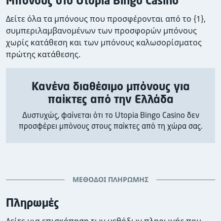
Μπόνους στο Utopia Bingo Casino
Δείτε όλα τα μπόνους που προσφέρονται από το {1},
συμπεριλαμβανομένων των προσφορών μπόνους
χωρίς κατάθεση και των μπόνους καλωσορίσματος
πρώτης κατάθεσης.
Κανένα διαθέσιμο μπόνους για
παίκτες από την Ελλάδα
Δυστυχώς, φαίνεται ότι το Utopia Bingo Casino δεν
προσφέρει μπόνους στους παίκτες από τη χώρα σας.
ΜΈΘΟΔΟΙ ΠΛΗΡΩΜΉΣ
Πληρωμές