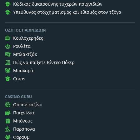
Κώδικας δικαιοσύνης τυχερών παιχνιδιών
Υπεύθυνος στοιχηματισμός και εθισμός στον τζόγο
ΟΔΗΓΌΣ ΠΑΙΧΝΙΔΙΏΝ
Κουλοχέρηδες
Ρουλέτα
Μπλακτζάκ
Πώς να παίξετε Βίντεο Πόκερ
Μπακαρά
Craps
CASINO GURU
Online καζίνο
Παιχνίδια
Μπόνους
Παράπονα
Φόρουμ