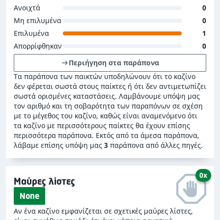
Ανοιχτά
0
Μη επιλυμένα
0
Επιλυμένα
1
Απορρίφθηκαν
0
Περιήγηση στα παράπονα
Τα παράπονα των παικτών υποδηλώνουν ότι το καζίνο
δεν φέρεται σωστά στους παίκτες ή ότι δεν αντιμετωπίζει
σωστά ορισμένες καταστάσεις. Λαμβάνουμε υπόψη μας
τον αριθμό και τη σοβαρότητα των παραπόνων σε σχέση
με το μέγεθος του καζίνο, καθώς είναι αναμενόμενο ότι
τα καζίνο με περισσότερους παίκτες θα έχουν επίσης
περισσότερα παράπονα. Εκτός από τα άμεσα παράπονα,
λάβαμε επίσης υπόψη μας
3
παράπονα από άλλες πηγές.
0x
Μαύρες λίστες
None
Αν ένα καζίνο εμφανίζεται σε σχετικές μαύρες λίστες,