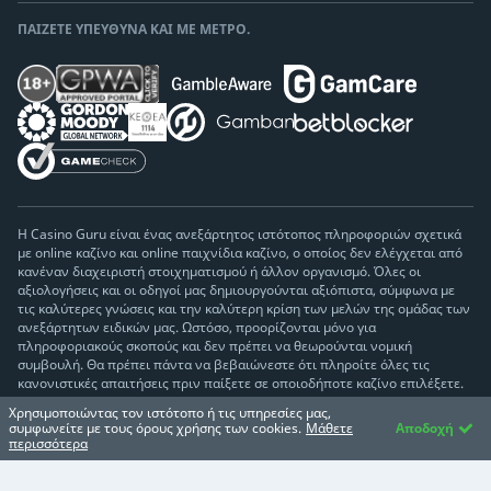
ΠΑΊΖΕΤΕ ΥΠΕΎΘΥΝΑ ΚΑΙ ΜΕ ΜΈΤΡΟ.
Η Casino Guru είναι ένας ανεξάρτητος ιστότοπος πληροφοριών σχετικά
με online καζίνο και online παιχνίδια καζίνο, ο οποίος δεν ελέγχεται από
κανέναν διαχειριστή στοιχηματισμού ή άλλον οργανισμό. Όλες οι
αξιολογήσεις και οι οδηγοί μας δημιουργούνται αξιόπιστα, σύμφωνα με
τις καλύτερες γνώσεις και την καλύτερη κρίση των μελών της ομάδας των
ανεξάρτητων ειδικών μας. Ωστόσο, προορίζονται μόνο για
πληροφοριακούς σκοπούς και δεν πρέπει να θεωρούνται νομική
συμβουλή. Θα πρέπει πάντα να βεβαιώνεστε ότι πληροίτε όλες τις
κανονιστικές απαιτήσεις πριν παίξετε σε οποιοδήποτε καζίνο επιλέξετε.
Χρησιμοποιώντας τον ιστότοπο ή τις υπηρεσίες μας,
CASINO GURU ΣΕ ΆΛΛΕΣ ΓΛΏΣΣΕΣ
συμφωνείτε με τους όρους χρήσης των cookies.
Μάθετε
Αποδοχή
περισσότερα
Επιλέξτε γλώσσα
Αξιολογήσεις χρηστών –
Εγγραφείτε στο ενημερωτικό
Κοινοποιήστε τα κέρδη σας