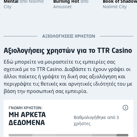
Mental
από Nolimit
Burning Hot
από
Book of Shado
City
Amusnet
Nolimit City
ΑΞΙΟΛΟΓΉΣΕΙΣ ΧΡΗΣΤΏΝ
Αξιολογήσεις χρηστών για το TTR Casino
Εδώ μπορείτε να μοιραστείτε τις εμπειρίες σας
σχετικά με το TTR Casino. Διαβάστε τι έχουν γράψει οι
άλλοι παίκτες ή γράψτε τη δική σας αξιολόγηση και
περιγράψτε τις θετικές και αρνητικές ιδιότητές του με
βάση την προσωπική σας εμπειρία.
ΓΝΏΜΗ ΧΡΗΣΤΏΝ:
ΜΗ ΑΡΚΕΤΆ
Βαθμολογήθηκε από 3
ΔΕΔΟΜΈΝΑ
χρήστες