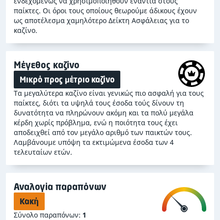
ενδεχομένως να χρησιμοποιηθούν ενάντια στους
έχει ορισμένα αρνητικά χαρακτηριστικά εξαιτίας των
παίκτες. Οι όροι τους οποίους θεωρούμε άδικους έχουν
οποίων σάς συμβουλεύουμε να βρείτε ένα καλύτερο
ως αποτέλεσμα χαμηλότερο Δείκτη Ασφάλειας για το
online καζίνο για παιχνίδι.
καζίνο.
Μέγεθος καζίνο
Μικρό προς μέτριο καζίνο
Τα μεγαλύτερα καζίνο είναι γενικώς πιο ασφαλή για τους
παίκτες, διότι τα υψηλά τους έσοδα τούς δίνουν τη
δυνατότητα να πληρώνουν ακόμη και τα πολύ μεγάλα
κέρδη χωρίς πρόβλημα, ενώ η ποιότητα τους έχει
αποδειχθεί από τον μεγάλο αριθμό των παικτών τους.
Λαμβάνουμε υπόψη τα εκτιμώμενα έσοδα των 4
τελευταίων ετών.
Αναλογία παραπόνων
Κακή
Σύνολο παραπόνων:
1