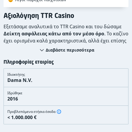
Αξιολόγηση TTR Casino
Εξετάσαμε αναλυτικά το TTR Casino και του δώσαμε
Δείκτη ασφάλειας κάτω από τον μέσο όρο
. Το καζίνο
έχει ορισμένα καλά χαρακτηριστικά, αλλά έχει επίσης
πολλά αρνητικά χαρακτηριστικά εξαιτίας των οποίων
Διαβάστε περισσότερα
είναι καλύτερο να επιλέξετε ένα άλλο καζίνο. Στην
αξιολόγησή μας, λάβαμε υπόψη μας τα παράπονα των
Πληροφορίες εταιρίας
παικτών του καζίνο, τα εκτιμώμενα έσοδα, την άδεια,
Ιδιοκτήτης
τη γνησιότητα των παιχνιδιών, την ποιότητα της
Dama N.V.
εξυπηρέτησης πελατών, το πόσο δίκαιοι είναι οι όροι
και οι προϋποθέσεις, τα όρια ανάληψης και κέρδους,
Ιδρύθηκε
καθώς και άλλους παράγοντες. Διαβάστε την πλήρη
2016
αξιολόγησή μας παρακάτω, για να μάθετε
περισσότερα σχετικά με αυτό το καζίνο.
Προβλεπόμενα ετήσια έσοδα
< 1.000.000 €
Σύμφωνα με τις έρευνες και τους υπολογισμούς μας,
το TTR Casino είναι ένα
μικρότερο online καζίνο