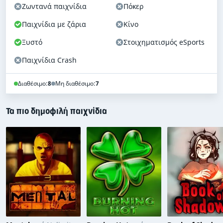
Ζωντανά παιχνίδια
Πόκερ
Παιχνίδια με ζάρια
Κίνο
Ξυστό
Στοιχηματισμός eSports
Παιχνίδια Crash
Διαθέσιμο:
8
Μη διαθέσιμο:
7
Τα πιο δημοφιλή παιχνίδια