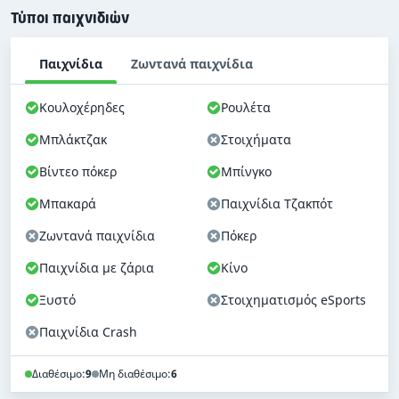
Τύποι παιχνιδιών
Παιχνίδια
Ζωντανά παιχνίδια
Κουλοχέρηδες
Ρουλέτα
Μπλάκτζακ
Στοιχήματα
Βίντεο πόκερ
Μπίνγκο
Μπακαρά
Παιχνίδια Τζακπότ
Ζωντανά παιχνίδια
Πόκερ
Παιχνίδια με ζάρια
Κίνο
Ξυστό
Στοιχηματισμός eSports
Παιχνίδια Crash
Διαθέσιμο:
9
Μη διαθέσιμο:
6