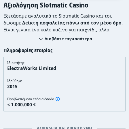
Αξιολόγηση Slotmatic Casino
Εξετάσαμε αναλυτικά το Slotmatic Casino και του
δώσαμε
Δείκτη ασφαλείας πάνω από τον μέσο όρο
.
Είναι γενικά ένα καλό καζίνο για παιχνίδι, αλλά
υπάρχουν ορισμένα στοιχεία που θα ήταν καλό να
Διαβάστε περισσότερα
επισημάνουμε. Στην αξιολόγησή μας, λάβαμε υπόψη
μας τα παράπονα των παικτών του καζίνο, τα
Πληροφορίες εταιρίας
εκτιμώμενα έσοδα, την άδεια, τη γνησιότητα των
Ιδιοκτήτης
παιχνιδιών, την ποιότητα της εξυπηρέτησης πελατών,
ElectraWorks Limited
το πόσο δίκαιοι είναι οι όροι και οι προϋποθέσεις, τα
όρια ανάληψης και κέρδους, καθώς και άλλους
Ιδρύθηκε
παράγοντες. Διαβάστε την πλήρη αξιολόγησή μας
2015
παρακάτω, για να μάθετε περισσότερα σχετικά με
αυτό το καζίνο.
Προβλεπόμενα ετήσια έσοδα
< 1.000.000 €
Σύμφωνα με τις έρευνες και τους υπολογισμούς μας,
το Slotmatic Casino είναι ένα
μικρότερο online
καζίνο
όσον αφορά τα συνολικά έσοδα. Τα έσοδα ενός
ΑΣΦΆΛΕΙΑ ΚΑΙ ΔΙΚΑΙΟΣΎΝΗ