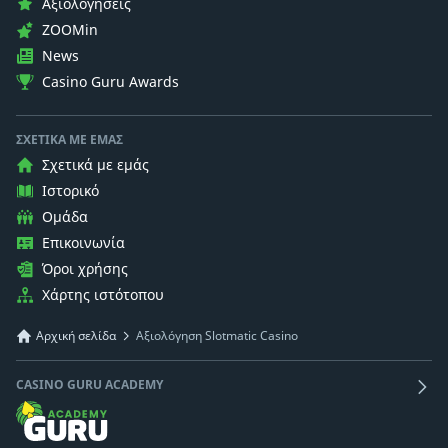
Αξιολογήσεις
ZOOMin
News
Casino Guru Awards
ΣΧΕΤΙΚΆ ΜΕ ΕΜΆΣ
Σχετικά με εμάς
Ιστορικό
Ομάδα
Επικοινωνία
Όροι χρήσης
Χάρτης ιστότοπου
Αρχική σελίδα
Αξιολόγηση Slotmatic Casino
CASINO GURU ACADEMY