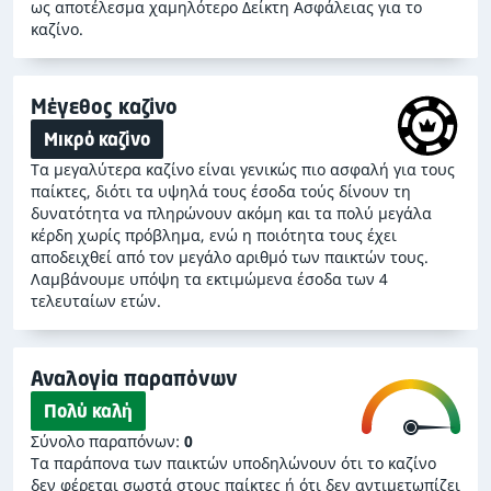
ως αποτέλεσμα χαμηλότερο Δείκτη Ασφάλειας για το
καζίνο.
Μέγεθος καζίνο
Μικρό καζίνο
Τα μεγαλύτερα καζίνο είναι γενικώς πιο ασφαλή για τους
παίκτες, διότι τα υψηλά τους έσοδα τούς δίνουν τη
δυνατότητα να πληρώνουν ακόμη και τα πολύ μεγάλα
κέρδη χωρίς πρόβλημα, ενώ η ποιότητα τους έχει
αποδειχθεί από τον μεγάλο αριθμό των παικτών τους.
Λαμβάνουμε υπόψη τα εκτιμώμενα έσοδα των 4
τελευταίων ετών.
Αναλογία παραπόνων
Πολύ καλή
Σύνολο παραπόνων:
0
Τα παράπονα των παικτών υποδηλώνουν ότι το καζίνο
δεν φέρεται σωστά στους παίκτες ή ότι δεν αντιμετωπίζει