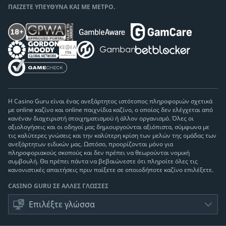
ΠΑΊΖΕΤΕ ΥΠΕΎΘΥΝΑ ΚΑΙ ΜΕ ΜΈΤΡΟ.
Η Casino Guru είναι ένας ανεξάρτητος ιστότοπος πληροφοριών σχετικά
με online καζίνο και online παιχνίδια καζίνο, ο οποίος δεν ελέγχεται από
κανέναν διαχειριστή στοιχηματισμού ή άλλον οργανισμό. Όλες οι
αξιολογήσεις και οι οδηγοί μας δημιουργούνται αξιόπιστα, σύμφωνα με
τις καλύτερες γνώσεις και την καλύτερη κρίση των μελών της ομάδας των
ανεξάρτητων ειδικών μας. Ωστόσο, προορίζονται μόνο για
πληροφοριακούς σκοπούς και δεν πρέπει να θεωρούνται νομική
συμβουλή. Θα πρέπει πάντα να βεβαιώνεστε ότι πληροίτε όλες τις
κανονιστικές απαιτήσεις πριν παίξετε σε οποιοδήποτε καζίνο επιλέξετε.
CASINO GURU ΣΕ ΆΛΛΕΣ ΓΛΏΣΣΕΣ
Επιλέξτε γλώσσα