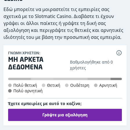
Εδώ μπορείτε να μοιραστείτε τις εμπειρίες σας
σχετικά με το Slotmatic Casino. Διαβάστε τι έχουν
γράψει οι άλλοι παίκτες ή γράψτε τη δική σας
αξιολόγηση και περιγράψτε τις θετικές και αρνητικές
ιδιότητές του με βάση την προσωπική σας εμπειρία.
ΓΝΏΜΗ ΧΡΗΣΤΏΝ:
ΜΗ ΑΡΚΕΤΆ
Βαθμολογήθηκε από 0
ΔΕΔΟΜΈΝΑ
χρήστες
Πολύ θετική
Θετική
Ουδέτερη
Αρνητική
Πολύ αρνητική
Έχετε εμπειρίες με αυτό το καζίνο;
Γράψτε μια αξιολόγηση