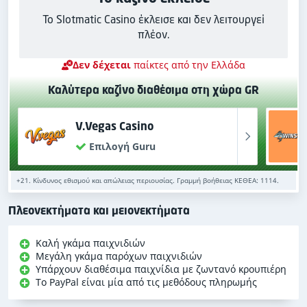
Το Slotmatic Casino έκλεισε και δεν λειτουργεί
πλέον.
Δεν δέχεται
παίκτες από την Ελλάδα
Καλύτερα καζίνο διαθέσιμα στη χώρα GR
V.Vegas Casino
Επιλογή Guru
+21. Κίνδυνος εθισμού και απώλειας περιουσίας. Γραμμή βοήθειας ΚΕΘΕΑ: 1114.
Πλεονεκτήματα και μειονεκτήματα
Καλή γκάμα παιχνιδιών
Μεγάλη γκάμα παρόχων παιχνιδιών
Υπάρχουν διαθέσιμα παιχνίδια με ζωντανό κρουπιέρη
Το PayPal είναι μία από τις μεθόδους πληρωμής