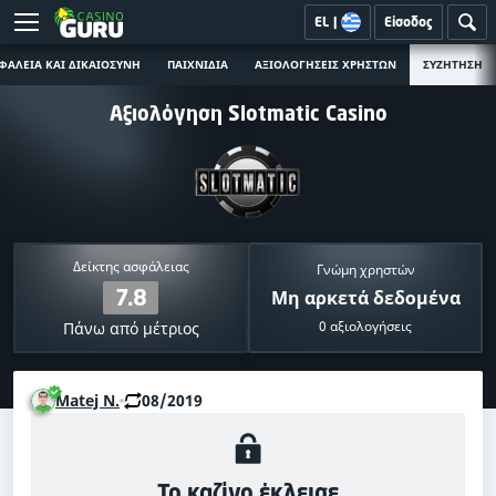
EL
|
Είσοδος
ΦΆΛΕΙΑ ΚΑΙ ΔΙΚΑΙΟΣΎΝΗ
ΠΑΙΧΝΊΔΙΑ
ΑΞΙΟΛΟΓΉΣΕΙΣ ΧΡΗΣΤΏΝ
ΣΥΖΉΤΗΣΗ
Αξιολόγηση Slotmatic Casino
Δείκτης ασφάλειας
Γνώμη χρηστών
7.8
Μη αρκετά δεδομένα
0 αξιολογήσεις
Πάνω από μέτριος
Matej N.
08/2019
Το καζίνο έκλεισε