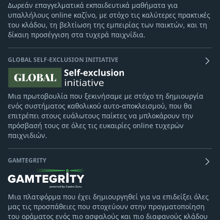
Δωρεάν επαγγελματικά εκπαιδευτικά μαθήματα για
υπαλλήλους online καζίνο, με στόχο τις καλύτερες πρακτικές
του κλάδου, τη βελτίωση της εμπειρίας των παικτών, και τη
δίκαιη προσέγγιση στα τυχερά παιχνίδια.
GLOBAL SELF-EXCLUSION INITIATIVE
Μια πρωτοβουλία που ξεκινήσαμε με στόχο τη δημιουργία
ενός συστήματος καθολικού αυτο-αποκλεισμού, που θα
επιτρέπει στους ευάλωτους παίκτες να μπλοκάρουν την
πρόσβασή τους σε όλες τις ευκαιρίες online τυχερών
παιχνιδιών.
GAMTEGRITY
Μια πλατφόρμα που έχει δημιουργηθεί για να επιδείξει όλες
μας τις προσπάθειες που στοχεύουν στην πραγματοποίηση
του οράματος ενός πιο ασφαλούς και πιο διαφανούς κλάδου