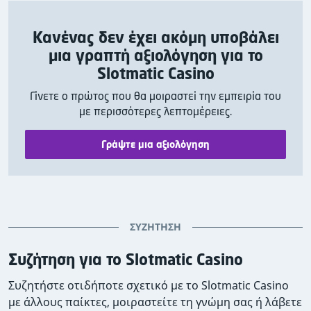
Κανένας δεν έχει ακόμη υποβάλει
μια γραπτή αξιολόγηση για το
Slotmatic Casino
Γίνετε ο πρώτος που θα μοιραστεί την εμπειρία του
με περισσότερες λεπτομέρειες.
Γράψτε μια αξιολόγηση
ΣΥΖΉΤΗΣΗ
Συζήτηση για το Slotmatic Casino
Συζητήστε οτιδήποτε σχετικό με το Slotmatic Casino
με άλλους παίκτες, μοιραστείτε τη γνώμη σας ή λάβετε