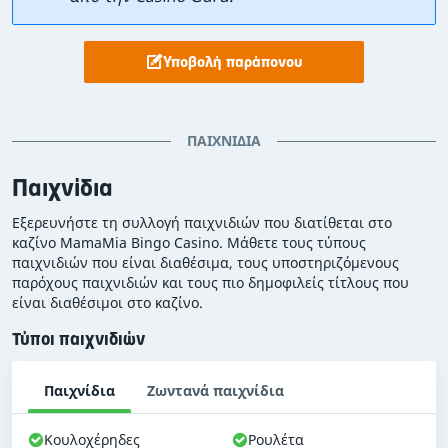
Υποβολή παράπονου
ΠΑΙΧΝΊΔΙΑ
Παιχνίδια
Εξερευνήστε τη συλλογή παιχνιδιών που διατίθεται στο
καζίνο MamaMia Bingo Casino. Μάθετε τους τύπους
παιχνιδιών που είναι διαθέσιμα, τους υποστηριζόμενους
παρόχους παιχνιδιών και τους πιο δημοφιλείς τίτλους που
είναι διαθέσιμοι στο καζίνο.
Τύποι παιχνιδιών
Παιχνίδια
Ζωντανά παιχνίδια
Κουλοχέρηδες
Ρουλέτα