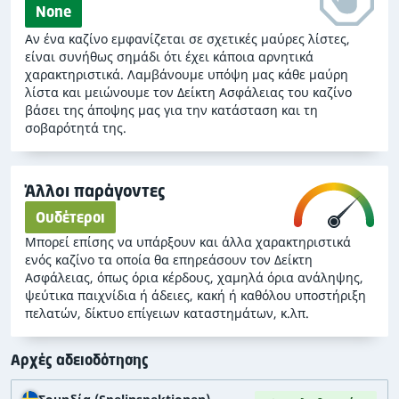
None
Αν ένα καζίνο εμφανίζεται σε σχετικές μαύρες λίστες,
είναι συνήθως σημάδι ότι έχει κάποια αρνητικά
χαρακτηριστικά. Λαμβάνουμε υπόψη μας κάθε μαύρη
λίστα και μειώνουμε τον Δείκτη Ασφάλειας του καζίνο
βάσει της άποψης μας για την κατάσταση και τη
σοβαρότητά της.
Άλλοι παράγοντες
Ουδέτεροι
Μπορεί επίσης να υπάρξουν και άλλα χαρακτηριστικά
ενός καζίνο τα οποία θα επηρεάσουν τον Δείκτη
Ασφάλειας, όπως όρια κέρδους, χαμηλά όρια ανάληψης,
ψεύτικα παιχνίδια ή άδειες, κακή ή καθόλου υποστήριξη
πελατών, δίκτυο επίγειων καταστημάτων, κ.λπ.
Αρχές αδειοδότησης