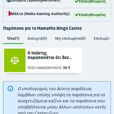
Σουηδία (Spelinspektionen)
Επαληθευμένη
Μάλτα (Malta Gaming Authority)
Επαληθευμένη
Παράπονα για το MamaMia Bingo Casino
Όλα
(1)
Ανοιχτά
(0)
Μη επιλυμένα
(0)
Επιλυμένα
Ο παίκτης
παραπονιέται ότι δεν
έλαβε μπόνους
κατάθεσης.
50 €
ΠΟΣΟ ΑΜΦΙΣΒΗΤΗΣΗΣ:
Ο υπολογισμός του Δείκτη ασφάλειας
λαμβάνει επίσης υπόψη τα παράπονα για τα
συσχετιζόμενα καζίνο και τα παράπονα που
υποβάλλονται μέσω άλλων ιστότοπων εκτός
από την Casino Guru.