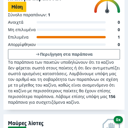
Μέση
Σύνολο παραπόνων:
1
Ανοιχτά
0
Μη επιλυμένα
0
Επιλυμένα
1
Απορρίφθηκαν
0
Περιήγηση στα παράπονα
Τα παράπονα των παικτών υποδηλώνουν ότι το καζίνο
δεν φέρεται σωστά στους παίκτες ή ότι δεν αντιμετωπίζει
σωστά ορισμένες καταστάσεις. Λαμβάνουμε υπόψη μας
τον αριθμό και τη σοβαρότητα των παραπόνων σε σχέση
με το μέγεθος του καζίνο, καθώς είναι αναμενόμενο ότι
τα καζίνο με περισσότερους παίκτες θα έχουν επίσης
περισσότερα παράπονα. Λάβαμε επίσης υπόψη μας
156
παράπονα για συσχετιζόμενα καζίνο.
0x
Μαύρες λίστες