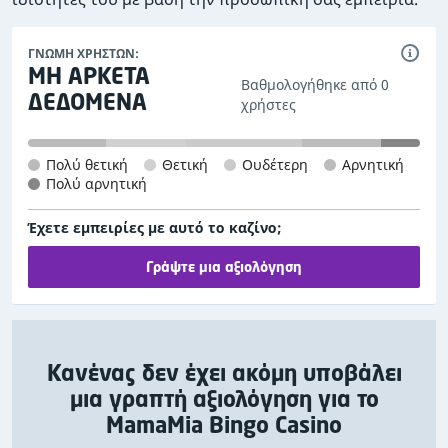
ΓΝΏΜΗ ΧΡΗΣΤΏΝ:
ΜΗ ΑΡΚΕΤΆ
Βαθμολογήθηκε από 0
ΔΕΔΟΜΈΝΑ
χρήστες
Πολύ θετική
Θετική
Ουδέτερη
Αρνητική
Πολύ αρνητική
Έχετε εμπειρίες με αυτό το καζίνο;
Γράψτε μια αξιολόγηση
Κανένας δεν έχει ακόμη υποβάλει
μια γραπτή αξιολόγηση για το
MamaMia Bingo Casino