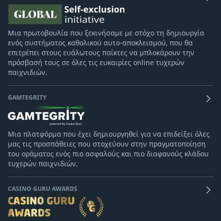
Μια πρωτοβουλία που ξεκινήσαμε με στόχο τη δημιουργία
ενός συστήματος καθολικού αυτο-αποκλεισμού, που θα
επιτρέπει στους ευάλωτους παίκτες να μπλοκάρουν την
πρόσβασή τους σε όλες τις ευκαιρίες online τυχερών
παιχνιδιών.
GAMTEGRITY
Μια πλατφόρμα που έχει δημιουργηθεί για να επιδείξει όλες
μας τις προσπάθειες που στοχεύουν στην πραγματοποίηση
του οράματος ενός πιο ασφαλούς και πιο διαφανούς κλάδου
τυχερών παιχνιδιών.
CASINO GURU AWARDS