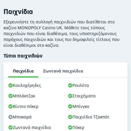
Παιχνίδια
Εξερευνήστε τη συλλογή παιχνιδιών που διατίθεται στο
καζίνο MONOPOLY Casino UK. Μάθετε τους τύπους
παιχνιδιών που είναι διαθέσιμα, τους υποστηριζόμενους
παρόχους παιχνιδιών και τους πιο δημοφιλείς τίτλους που
είναι διαθέσιμοι στο καζίνο.
Τύποι παιχνιδιών
Παιχνίδια
Ζωντανά παιχνίδια
Κουλοχέρηδες
Ρουλέτα
Μπλάκτζακ
Στοιχήματα
Βίντεο πόκερ
Μπίνγκο
Μπακαρά
Παιχνίδια Τζακπότ
Ζωντανά παιχνίδια
Πόκερ