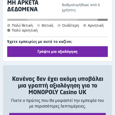
ΜΗ ΑΡΚΕΤΆ
Βαθμολογήθηκε από 0
ΔΕΔΟΜΈΝΑ
χρήστες
Πολύ θετική
Θετική
Ουδέτερη
Αρνητική
Πολύ αρνητική
Έχετε εμπειρίες με αυτό το καζίνο;
Γράψτε μια αξιολόγηση
Κανένας δεν έχει ακόμη υποβάλει
μια γραπτή αξιολόγηση για το
MONOPOLY Casino UK
Γίνετε ο πρώτος που θα μοιραστεί την εμπειρία του
με περισσότερες λεπτομέρειες.