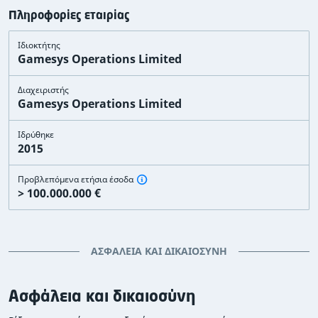
άδεια, τη γνησιότητα των παιχνιδιών, την ποιότητα
Πληροφορίες εταιρίας
της εξυπηρέτησης πελατών, το πόσο δίκαιοι είναι οι
Ιδιοκτήτης
όροι και οι προϋποθέσεις, τα όρια ανάληψης και
Gamesys Operations Limited
κέρδους, καθώς και άλλους παράγοντες. Καθώς το
MONOPOLY Casino UK
σχετίζεται και με άλλα online
Διαχειριστής
καζίνο
, τα οποία παρατίθενται παρακάτω, η
Gamesys Operations Limited
αξιολόγησή του επηρεάζεται από αυτά. Διαβάστε την
πλήρη αξιολόγησή μας παρακάτω, για να μάθετε
Ιδρύθηκε
2015
περισσότερα σχετικά με αυτό το καζίνο.
Σύμφωνα με τις έρευνες και τους υπολογισμούς μας,
Προβλεπόμενα ετήσια έσοδα
> 100.000.000 €
το MONOPOLY Casino UK είναι ένα
από τα
μεγαλύτερα online καζίνο
με πολύ μεγάλα έσοδα και
πολύ μεγάλο αριθμό παικτών. Τα έσοδα ενός καζίνο
είναι ένας σημαντικός παράγοντας, καθώς τα
ΑΣΦΆΛΕΙΑ ΚΑΙ ΔΙΚΑΙΟΣΎΝΗ
μεγαλύτερα καζίνο δεν έχουν συνήθως πρόβλημα να
πληρώνουν τα μεγάλα κέρδη, ενώ τα μικρότερα καζίνο
Ασφάλεια και δικαιοσύνη
ενδεχομένως να μην μπορούν να σας πληρώσουν αν
καταφέρετε να κερδίσετε ένα μεγάλο ποσό.