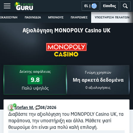
EL
|
Είσοδος
ΔΙΚΑΙΟΣΎΝΗ
ΠΑΙΧΝΊΔΙΑ
ΜΠΌΝΟΥΣ
ΠΛΗΡΩΜΈΣ
ΥΠΟΣΤΉΡΙΞΗ ΠΕΛΑΤΏΝ
Αξιολόγηση MONOPOLY Casino UK
Δείκτης ασφάλειας
Γνώμη χρηστών
9.8
Μη αρκετά δεδομένα
0 αξιολογήσεις
Πολύ υψηλός
Stefan M.
08/2026
Διαβάστε την αξιολόγηση του MONOPOLY Casino UK, τα
παράπονα, την υποστήριξη και άλλα. Μάθετε γιατί
θεωρούμε ότι είναι μια πολύ καλή επιλογή.