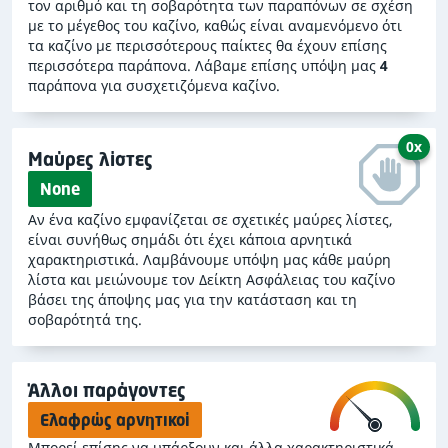
τον αριθμό και τη σοβαρότητα των παραπόνων σε σχέση
με το μέγεθος του καζίνο, καθώς είναι αναμενόμενο ότι
τα καζίνο με περισσότερους παίκτες θα έχουν επίσης
περισσότερα παράπονα. Λάβαμε επίσης υπόψη μας
4
παράπονα για συσχετιζόμενα καζίνο.
0x
Μαύρες λίστες
None
Αν ένα καζίνο εμφανίζεται σε σχετικές μαύρες λίστες,
είναι συνήθως σημάδι ότι έχει κάποια αρνητικά
χαρακτηριστικά. Λαμβάνουμε υπόψη μας κάθε μαύρη
λίστα και μειώνουμε τον Δείκτη Ασφάλειας του καζίνο
βάσει της άποψης μας για την κατάσταση και τη
σοβαρότητά της.
Άλλοι παράγοντες
Ελαφρώς αρνητικοί
Μπορεί επίσης να υπάρξουν και άλλα χαρακτηριστικά