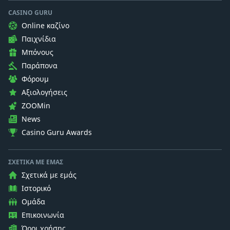
CASINO GURU
Online καζίνο
Παιχνίδια
Μπόνους
Παράπονα
Φόρουμ
Αξιολογήσεις
ZOOMin
News
Casino Guru Awards
ΣΧΕΤΙΚΆ ΜΕ ΕΜΆΣ
Σχετικά με εμάς
Ιστορικό
Ομάδα
Επικοινωνία
Όροι χρήσης