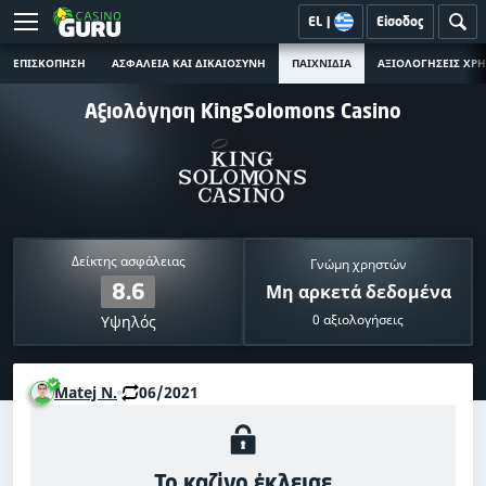
EL
|
Είσοδος
ΕΠΙΣΚΌΠΗΣΗ
ΑΣΦΆΛΕΙΑ ΚΑΙ ΔΙΚΑΙΟΣΎΝΗ
ΠΑΙΧΝΊΔΙΑ
ΑΞΙΟΛΟΓΉΣΕΙΣ ΧΡ
Αξιολόγηση KingSolomons Casino
Δείκτης ασφάλειας
Γνώμη χρηστών
8.6
Μη αρκετά δεδομένα
0 αξιολογήσεις
Υψηλός
Matej N.
06/2021
Το καζίνο έκλεισε