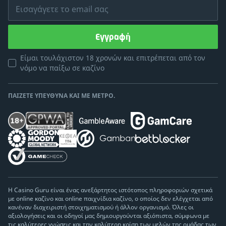
Εισαγάγετε το email σας
Εγγραφή
Είμαι τουλάχιστον 18 χρονών και επιτρέπεται από τον
νόμο να παίξω σε καζίνο
ΠΑΊΖΕΤΕ ΥΠΕΎΘΥΝΑ ΚΑΙ ΜΕ ΜΈΤΡΟ.
Η Casino Guru είναι ένας ανεξάρτητος ιστότοπος πληροφοριών σχετικά
με online καζίνο και online παιχνίδια καζίνο, ο οποίος δεν ελέγχεται από
κανέναν διαχειριστή στοιχηματισμού ή άλλον οργανισμό. Όλες οι
αξιολογήσεις και οι οδηγοί μας δημιουργούνται αξιόπιστα, σύμφωνα με
τις καλύτερες γνώσεις και την καλύτερη κρίση των μελών της ομάδας των