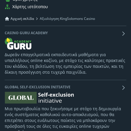
Χάρτης ιστότοπου
Αρχική σελίδα
Αξιολόγηση KingSolomons Casino
CASINO GURU ACADEMY
Δωρεάν επαγγελματικά εκπαιδευτικά μαθήματα για
υπαλλήλους online καζίνο, με στόχο τις καλύτερες πρακτικές
του κλάδου, τη βελτίωση της εμπειρίας των παικτών, και τη
δίκαιη προσέγγιση στα τυχερά παιχνίδια.
GLOBAL SELF-EXCLUSION INITIATIVE
Μια πρωτοβουλία που ξεκινήσαμε με στόχο τη δημιουργία
ενός συστήματος καθολικού αυτο-αποκλεισμού, που θα
επιτρέπει στους ευάλωτους παίκτες να μπλοκάρουν την
πρόσβασή τους σε όλες τις ευκαιρίες online τυχερών