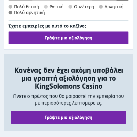
Πολύ θετική
Θετική
Ουδέτερη
Αρνητική
Πολύ αρνητική
Έχετε εμπειρίες με αυτό το καζίνο;
Γράψτε μια αξιολόγηση
Κανένας δεν έχει ακόμη υποβάλει
μια γραπτή αξιολόγηση για το
KingSolomons Casino
Γίνετε ο πρώτος που θα μοιραστεί την εμπειρία του
με περισσότερες λεπτομέρειες.
Γράψτε μια αξιολόγηση