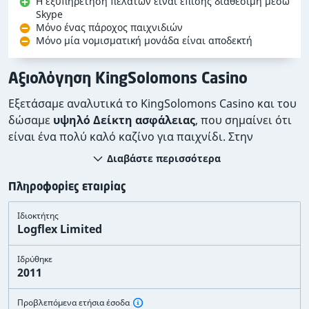
Η εξυπηρέτηση πελατών είναι επίσης διαθέσιμη μέσω
Skype
Μόνο ένας πάροχος παιχνιδιών
Μόνο μία νομισματική μονάδα είναι αποδεκτή
Αξιολόγηση KingSolomons Casino
Εξετάσαμε αναλυτικά το KingSolomons Casino και του
δώσαμε
υψηλό Δείκτη ασφάλειας
, που σημαίνει ότι
είναι ένα πολύ καλό καζίνο για παιχνίδι. Στην
αξιολόγησή μας, λάβαμε υπόψη μας τα παράπονα των
Διαβάστε περισσότερα
παικτών του καζίνο, τα εκτιμώμενα έσοδα, την άδεια,
τη γνησιότητα των παιχνιδιών, την ποιότητα της
Πληροφορίες εταιρίας
εξυπηρέτησης πελατών, το πόσο δίκαιοι είναι οι όροι
Ιδιοκτήτης
και οι προϋποθέσεις, τα όρια ανάληψης και κέρδους,
Logflex Limited
καθώς και άλλους παράγοντες. Καθώς το
KingSolomons Casino
σχετίζεται και με άλλα online
Ιδρύθηκε
καζίνο
, τα οποία παρατίθενται παρακάτω, η
2011
αξιολόγησή του επηρεάζεται από αυτά. Διαβάστε την
πλήρη αξιολόγησή μας παρακάτω, για να μάθετε
Προβλεπόμενα ετήσια έσοδα