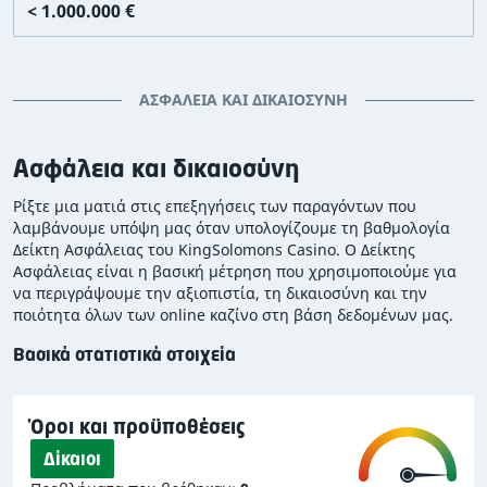
< 1.000.000 €
περισσότερα σχετικά με αυτό το καζίνο.
Σύμφωνα με τις έρευνες και τους υπολογισμούς μας,
το KingSolomons Casino είναι ένα
μικρότερο online
ΑΣΦΆΛΕΙΑ ΚΑΙ ΔΙΚΑΙΟΣΎΝΗ
καζίνο
όσον αφορά τα συνολικά έσοδα. Τα έσοδα ενός
καζίνο είναι ένας σημαντικός παράγοντας, καθώς τα
μεγαλύτερα καζίνο δεν έχουν συνήθως πρόβλημα να
Ασφάλεια και δικαιοσύνη
πληρώνουν τα μεγάλα κέρδη, ενώ τα μικρότερα καζίνο
Ρίξτε μια ματιά στις επεξηγήσεις των παραγόντων που
ενδεχομένως να μην μπορούν να σας πληρώσουν αν
λαμβάνουμε υπόψη μας όταν υπολογίζουμε τη βαθμολογία
καταφέρετε να κερδίσετε ένα μεγάλο ποσό.
Δείκτη Ασφάλειας του KingSolomons Casino. Ο Δείκτης
Ασφάλειας είναι η βασική μέτρηση που χρησιμοποιούμε για
Αυτή τη στιγμή, έχουμε
0 άμεσα παράπονα για το
να περιγράψουμε την αξιοπιστία, τη δικαιοσύνη και την
συγκεκριμένο καζίνο
στη βάση δεδομένων μας,
ποιότητα όλων των online καζίνο στη βάση δεδομένων μας.
καθώς και
33 παράπονα για κάποια άλλα
Βασικά στατιστικά στοιχεία
συσχετιζόμενα καζίνο
. Εξαιτίας αυτών των
παραπόνων, δώσαμε σε αυτό το καζίνο
3.086
αρνητικούς πόντους συνολικά
, από τους οποίους οι
Όροι και προϋποθέσεις
3.086
αφορούν συσχετιζόμενα καζίνο. Μπορείτε να
Δίκαιοι
βρείτε περισσότερες πληροφορίες σχετικά με όλα τα