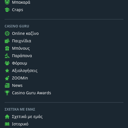
Μπακαρά
Craps
CASINO GURU
Online καζίνο
Παιχνίδια
Μπόνους
Παράπονα
Φόρουμ
Αξιολογήσεις
ZOOMin
News
Casino Guru Awards
ΣΧΕΤΙΚΆ ΜΕ ΕΜΆΣ
Σχετικά με εμάς
Ιστορικό