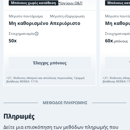
Μπόνους χωρίς κατάθεση
Μπόνους κα
*Ισχύουν Ο&Π
Μέγιστο ποντάρισμα
Μέγιστη εξαργύρωση
Μέγιστο ποντά
Μη καθορισμένο
Απεριόριστο
Μη καθορ
Στοιχηματισμός
Στοιχηματισμό
50x
60x
μπόνους
Έλεγχος μπόνους
+21. Κίνδυνος εθισμού και απώλειας περιουσίας. Γραμμή
+21. Κίνδυνος εθισ
βοήθειας ΚΕΘΕΑ: 1114.
βοήθειας ΚΕΘΕΑ: 1
ΜΈΘΟΔΟΙ ΠΛΗΡΩΜΉΣ
Πληρωμές
Δείτε μια επισκόπηση των μεθόδων πληρωμής που