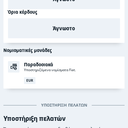
Όρια κέρδους
Άγνωστο
Νομισματικές μονάδες
Παραδοσιακά
Υποστηριζόμενα νομίσματα Fiat.
EUR
ΥΠΟΣΤΉΡΙΞΗ ΠΕΛΑΤΏΝ
Υποστήριξη πελατών