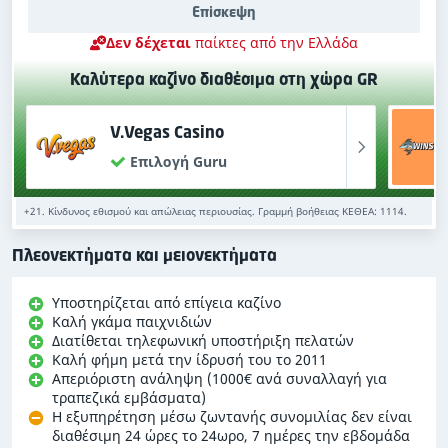
Επίσκεψη
Δεν δέχεται
παίκτες από την Ελλάδα
Καλύτερα καζίνο διαθέσιμα στη χώρα GR
V.Vegas Casino
Επιλογή Guru
+21. Κίνδυνος εθισμού και απώλειας περιουσίας. Γραμμή βοήθειας ΚΕΘΕΑ: 1114.
Πλεονεκτήματα και μειονεκτήματα
Υποστηρίζεται από επίγεια καζίνο
Καλή γκάμα παιχνιδιών
Διατίθεται τηλεφωνική υποστήριξη πελατών
Καλή φήμη μετά την ίδρυσή του το 2011
Απεριόριστη ανάληψη (1000€ ανά συναλλαγή για
τραπεζικά εμβάσματα)
Η εξυπηρέτηση μέσω ζωντανής συνομιλίας δεν είναι
διαθέσιμη 24 ώρες το 24ωρο, 7 ημέρες την εβδομάδα