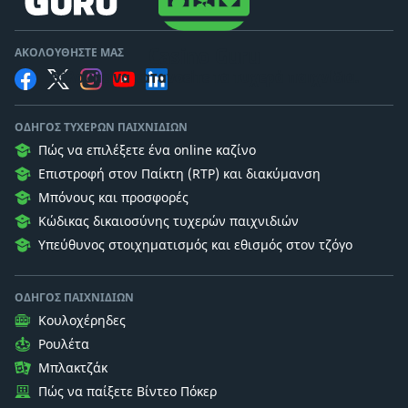
Casino Guru
ΑΚΟΛΟΥΘΉΣΤΕ ΜΑΣ
Θέλουμε να κατανοείτε τα τυχερά παιχνίδια.
ΟΔΗΓΌΣ ΤΥΧΕΡΏΝ ΠΑΙΧΝΙΔΙΏΝ
Πώς να επιλέξετε ένα online καζίνο
Επιστροφή στον Παίκτη (RTP) και διακύμανση
Μπόνους και προσφορές
Κώδικας δικαιοσύνης τυχερών παιχνιδιών
Υπεύθυνος στοιχηματισμός και εθισμός στον τζόγο
ΟΔΗΓΌΣ ΠΑΙΧΝΙΔΙΏΝ
Κουλοχέρηδες
Ρουλέτα
Μπλακτζάκ
Πώς να παίξετε Βίντεο Πόκερ