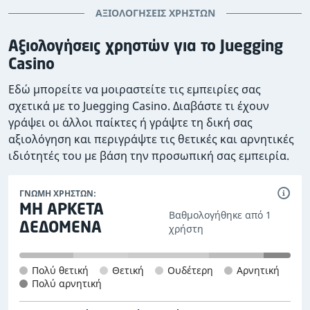
ΑΞΙΟΛΟΓΉΣΕΙΣ ΧΡΗΣΤΏΝ
Αξιολογήσεις χρηστών για το Juegging
Casino
Εδώ μπορείτε να μοιραστείτε τις εμπειρίες σας
σχετικά με το Juegging Casino. Διαβάστε τι έχουν
γράψει οι άλλοι παίκτες ή γράψτε τη δική σας
αξιολόγηση και περιγράψτε τις θετικές και αρνητικές
ιδιότητές του με βάση την προσωπική σας εμπειρία.
ΓΝΏΜΗ ΧΡΗΣΤΏΝ:
ΜΗ ΑΡΚΕΤΆ
Βαθμολογήθηκε από 1
ΔΕΔΟΜΈΝΑ
χρήστη
Πολύ θετική
Θετική
Ουδέτερη
Αρνητική
Πολύ αρνητική