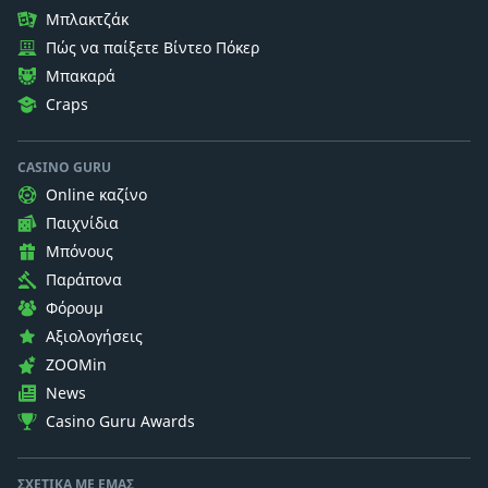
Μπλακτζάκ
Πώς να παίξετε Βίντεο Πόκερ
Μπακαρά
Craps
CASINO GURU
Online καζίνο
Παιχνίδια
Μπόνους
Παράπονα
Φόρουμ
Αξιολογήσεις
ZOOMin
News
Casino Guru Awards
ΣΧΕΤΙΚΆ ΜΕ ΕΜΆΣ