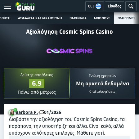
EL
|
Είσοδος
ΚΌΠΗΣΗ
ΑΣΦΆΛΕΙΑ ΚΑΙ ΔΙΚΑΙΟΣΎΝΗ
ΠΑΙΧΝΊΔΙΑ
ΜΠΌΝΟΥΣ
ΠΛΗΡΩΜΈΣ
Αξιολόγηση Cosmic Spins Casino
Δείκτης ασφάλειας
Γνώμη χρηστών
6.9
Μη αρκετά δεδομένα
0 αξιολογήσεις
Πάνω από μέτριος
Barbora P.
01/2026
Διαβάστε την αξιολόγηση του Cosmic Spins Casino, τα
παράπονα, την υποστήριξη και άλλα. Είναι καλό, αλλά
υπάρχουν καλύτερες επιλογές. Μάθετε γιατί.