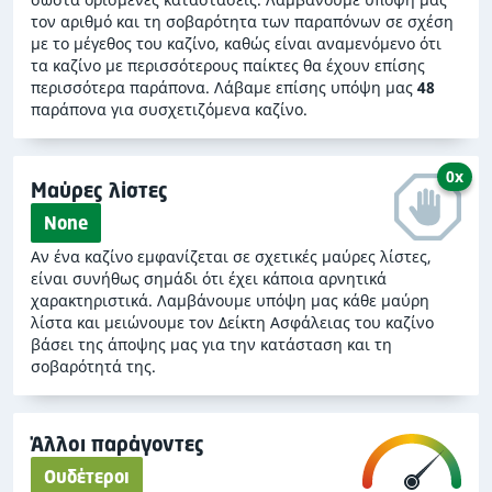
τον αριθμό και τη σοβαρότητα των παραπόνων σε σχέση
με το μέγεθος του καζίνο, καθώς είναι αναμενόμενο ότι
τα καζίνο με περισσότερους παίκτες θα έχουν επίσης
περισσότερα παράπονα. Λάβαμε επίσης υπόψη μας
48
παράπονα για συσχετιζόμενα καζίνο.
0x
Μαύρες λίστες
None
Αν ένα καζίνο εμφανίζεται σε σχετικές μαύρες λίστες,
είναι συνήθως σημάδι ότι έχει κάποια αρνητικά
χαρακτηριστικά. Λαμβάνουμε υπόψη μας κάθε μαύρη
λίστα και μειώνουμε τον Δείκτη Ασφάλειας του καζίνο
βάσει της άποψης μας για την κατάσταση και τη
σοβαρότητά της.
Άλλοι παράγοντες
Ουδέτεροι