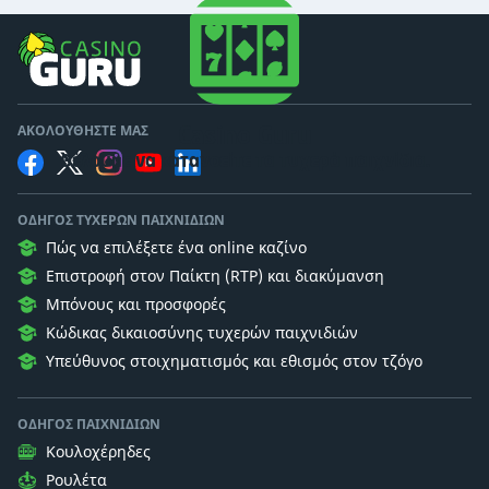
Casino Guru
ΑΚΟΛΟΥΘΉΣΤΕ ΜΑΣ
Θέλουμε να κατανοείτε τα τυχερά παιχνίδια.
ΟΔΗΓΌΣ ΤΥΧΕΡΏΝ ΠΑΙΧΝΙΔΙΏΝ
Πώς να επιλέξετε ένα online καζίνο
Επιστροφή στον Παίκτη (RTP) και διακύμανση
Μπόνους και προσφορές
Κώδικας δικαιοσύνης τυχερών παιχνιδιών
Υπεύθυνος στοιχηματισμός και εθισμός στον τζόγο
ΟΔΗΓΌΣ ΠΑΙΧΝΙΔΙΏΝ
Κουλοχέρηδες
Ρουλέτα