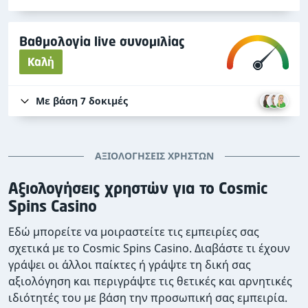
Βαθμολογία live συνομιλίας
Καλή
Με βάση
7
δοκιμές
ΑΞΙΟΛΟΓΉΣΕΙΣ ΧΡΗΣΤΏΝ
Αξιολογήσεις χρηστών για το Cosmic
Spins Casino
Εδώ μπορείτε να μοιραστείτε τις εμπειρίες σας
σχετικά με το Cosmic Spins Casino. Διαβάστε τι έχουν
γράψει οι άλλοι παίκτες ή γράψτε τη δική σας
αξιολόγηση και περιγράψτε τις θετικές και αρνητικές
ιδιότητές του με βάση την προσωπική σας εμπειρία.