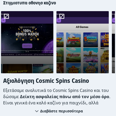
Στιγμιοτυπα οθονησ καζινο
Αξιολόγηση Cosmic Spins Casino
Εξετάσαμε αναλυτικά το Cosmic Spins Casino και του
δώσαμε
Δείκτη ασφαλείας πάνω από τον μέσο όρο
.
Είναι γενικά ένα καλό καζίνο για παιχνίδι, αλλά
υπάρχουν ορισμένα στοιχεία που θα ήταν καλό να
Διαβάστε περισσότερα
επισημάνουμε. Στην αξιολόγησή μας, λάβαμε υπόψη