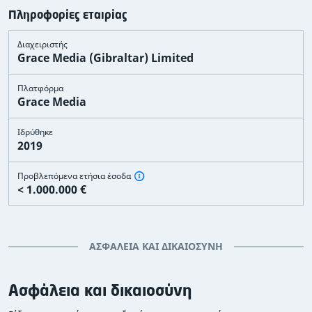
μας τα παράπονα των παικτών του καζίνο, τα
Πληροφορίες εταιρίας
εκτιμώμενα έσοδα, την άδεια, τη γνησιότητα των
Διαχειριστής
παιχνιδιών, την ποιότητα της εξυπηρέτησης πελατών,
Grace Media (Gibraltar) Limited
το πόσο δίκαιοι είναι οι όροι και οι προϋποθέσεις, τα
όρια ανάληψης και κέρδους, καθώς και άλλους
Πλατφόρμα
παράγοντες. Καθώς το Cosmic Spins Casino
σχετίζεται
Grace Media
και με άλλα online καζίνο
, τα οποία παρατίθενται
παρακάτω, η αξιολόγησή του επηρεάζεται από αυτά.
Ιδρύθηκε
2019
Διαβάστε την πλήρη αξιολόγησή μας παρακάτω, για να
μάθετε περισσότερα σχετικά με αυτό το καζίνο.
Προβλεπόμενα ετήσια έσοδα
< 1.000.000 €
Σύμφωνα με τις έρευνες και τους υπολογισμούς μας,
το Cosmic Spins Casino είναι ένα
μικρότερο online
καζίνο
όσον αφορά τα συνολικά έσοδα. Ανήκει σε μια
ομάδα συσχετιζόμενων καζίνο με λίγο υψηλότερα
ΑΣΦΆΛΕΙΑ ΚΑΙ ΔΙΚΑΙΟΣΎΝΗ
συνδυαστικά έσοδα, αλλά η ομάδα εξακολουθεί να
κατατάσσεται ως μεσαίου μεγέθους μόνο. Τα έσοδα
Ασφάλεια και δικαιοσύνη
ενός καζίνο είναι ένας σημαντικός παράγοντας, καθώς
τα μεγαλύτερα καζίνο δεν έχουν συνήθως πρόβλημα