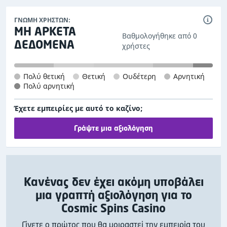
ΓΝΏΜΗ ΧΡΗΣΤΏΝ:
ΜΗ ΑΡΚΕΤΆ
Βαθμολογήθηκε από 0
ΔΕΔΟΜΈΝΑ
χρήστες
Πολύ θετική
Θετική
Ουδέτερη
Αρνητική
Πολύ αρνητική
Έχετε εμπειρίες με αυτό το καζίνο;
Γράψτε μια αξιολόγηση
Κανένας δεν έχει ακόμη υποβάλει
μια γραπτή αξιολόγηση για το
Cosmic Spins Casino
Γίνετε ο πρώτος που θα μοιραστεί την εμπειρία του