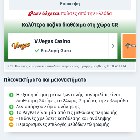
Επίσκεψη
Δεν δέχεται
παίκτες από την Ελλάδα
Καλύτερα καζίνο διαθέσιμα στη χώρα GR
V.Vegas Casino
Επιλογή Guru
+21. Κίνδυνος εθισμού και απώλειας περιουσίας. Γραμμή βοήθειας ΚΕΘΕΑ: 1114.
Πλεονεκτήματα και μειονεκτήματα
Η εξυπηρέτηση μέσω ζωντανής συνομιλίας είναι
διαθέσιμη 24 ώρες το 24ωρο, 7 ημέρες την εβδομάδα
Δεν υπάρχουν όρια ανάληψης
Το PayPal είναι μία από τις μεθόδους πληρωμής
- Πιθανές χρεώσεις κατάθεσης και ανάληψης
Περιορισμένες επιλογές μεθόδων πληρωμής