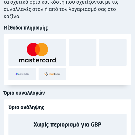
τα σχετικά όρια και κόστη που σχετίζονται με τις
συναλλαγές στον ή από τον λογαριασμό σας στο
καζίνο.
Μέθοδοι πληρωμής
Όρια συναλλαγών
Όρια ανάληψης
Χωρίς περιορισμό για GBP