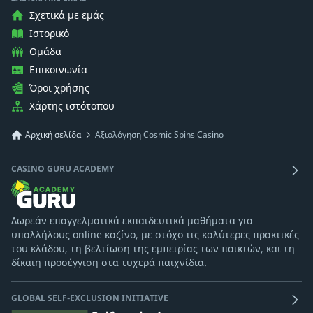
Σχετικά με εμάς
Ιστορικό
Ομάδα
Επικοινωνία
Όροι χρήσης
Χάρτης ιστότοπου
Αρχική σελίδα
Αξιολόγηση Cosmic Spins Casino
CASINO GURU ACADEMY
Δωρεάν επαγγελματικά εκπαιδευτικά μαθήματα για
υπαλλήλους online καζίνο, με στόχο τις καλύτερες πρακτικές
του κλάδου, τη βελτίωση της εμπειρίας των παικτών, και τη
δίκαιη προσέγγιση στα τυχερά παιχνίδια.
GLOBAL SELF-EXCLUSION INITIATIVE