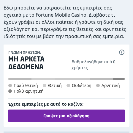
Εδώ μπορείτε να μοιραστείτε τις εμπειρίες σας
σχετικά με το Fortune Mobile Casino. Διαβάστε τι
έχουν γράψει οι άλλοι παίκτες ή γράψτε τη δική σας
αξιολόγηση και περιγράψτε τις θετικές και αρνητικές
ιδιότητές του με βάση την προσωπική σας εμπειρία.
ΓΝΏΜΗ ΧΡΗΣΤΏΝ:
ΜΗ ΑΡΚΕΤΆ
Βαθμολογήθηκε από 0
ΔΕΔΟΜΈΝΑ
χρήστες
Πολύ θετική
Θετική
Ουδέτερη
Αρνητική
Πολύ αρνητική
Έχετε εμπειρίες με αυτό το καζίνο;
Γράψτε μια αξιολόγηση