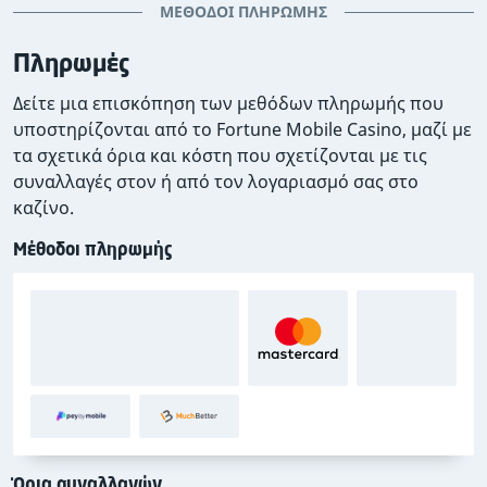
ΜΈΘΟΔΟΙ ΠΛΗΡΩΜΉΣ
Πληρωμές
Δείτε μια επισκόπηση των μεθόδων πληρωμής που
υποστηρίζονται από το Fortune Mobile Casino, μαζί με
τα σχετικά όρια και κόστη που σχετίζονται με τις
συναλλαγές στον ή από τον λογαριασμό σας στο
καζίνο.
Μέθοδοι πληρωμής
Όρια συναλλαγών