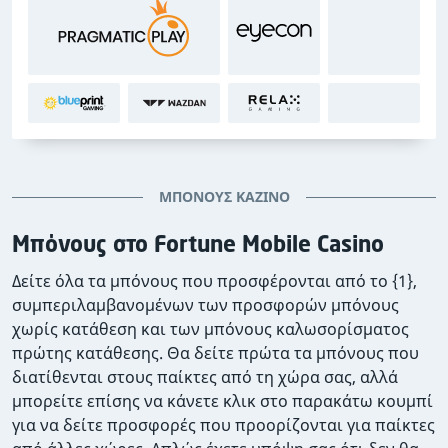
ΜΠΌΝΟΥΣ ΚΑΖΊΝΟ
Μπόνους στο Fortune Mobile Casino
Δείτε όλα τα μπόνους που προσφέρονται από το {1},
συμπεριλαμβανομένων των προσφορών μπόνους
χωρίς κατάθεση και των μπόνους καλωσορίσματος
πρώτης κατάθεσης. Θα δείτε πρώτα τα μπόνους που
διατίθενται στους παίκτες από τη χώρα σας, αλλά
μπορείτε επίσης να κάνετε κλικ στο παρακάτω κουμπί
για να δείτε προσφορές που προορίζονται για παίκτες