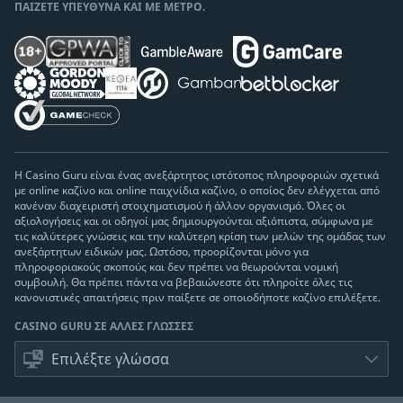
ΠΑΊΖΕΤΕ ΥΠΕΎΘΥΝΑ ΚΑΙ ΜΕ ΜΈΤΡΟ.
Η Casino Guru είναι ένας ανεξάρτητος ιστότοπος πληροφοριών σχετικά
με online καζίνο και online παιχνίδια καζίνο, ο οποίος δεν ελέγχεται από
κανέναν διαχειριστή στοιχηματισμού ή άλλον οργανισμό. Όλες οι
αξιολογήσεις και οι οδηγοί μας δημιουργούνται αξιόπιστα, σύμφωνα με
τις καλύτερες γνώσεις και την καλύτερη κρίση των μελών της ομάδας των
ανεξάρτητων ειδικών μας. Ωστόσο, προορίζονται μόνο για
πληροφοριακούς σκοπούς και δεν πρέπει να θεωρούνται νομική
συμβουλή. Θα πρέπει πάντα να βεβαιώνεστε ότι πληροίτε όλες τις
κανονιστικές απαιτήσεις πριν παίξετε σε οποιοδήποτε καζίνο επιλέξετε.
CASINO GURU ΣΕ ΆΛΛΕΣ ΓΛΏΣΣΕΣ
Επιλέξτε γλώσσα