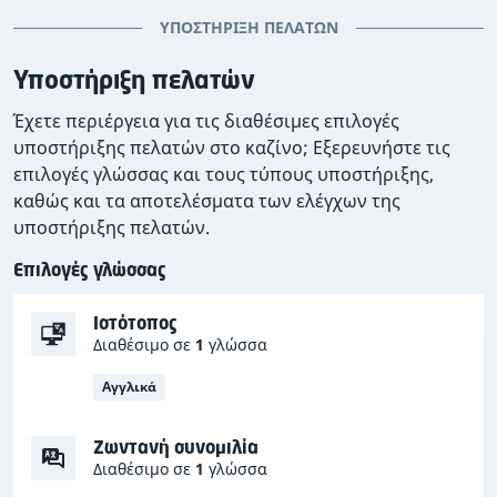
ΥΠΟΣΤΉΡΙΞΗ ΠΕΛΑΤΏΝ
Υποστήριξη πελατών
Έχετε περιέργεια για τις διαθέσιμες επιλογές
υποστήριξης πελατών στο καζίνο; Εξερευνήστε τις
επιλογές γλώσσας και τους τύπους υποστήριξης,
καθώς και τα αποτελέσματα των ελέγχων της
υποστήριξης πελατών.
Επιλογές γλώσσας
Ιστότοπος
Διαθέσιμο σε
1
γλώσσα
Αγγλικά
Ζωντανή συνομιλία
Διαθέσιμο σε
1
γλώσσα