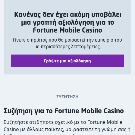
Κανένας δεν έχει ακόμη υποβάλει
μια γραπτή αξιολόγηση για το
Fortune Mobile Casino
Γίνετε ο πρώτος που θα μοιραστεί την εμπειρία του
με περισσότερες λεπτομέρειες.
Γράψτε μια αξιολόγηση
ΣΥΖΉΤΗΣΗ
Συζήτηση για το Fortune Mobile Casino
Συζητήστε οτιδήποτε σχετικό με το Fortune Mobile
Casino με άλλους παίκτες, μοιραστείτε τη γνώμη σας ή