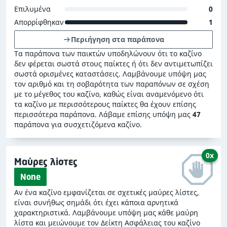
Επιλυμένα
0
Απορρίφθηκαν
1
Περιήγηση στα παράπονα
Τα παράπονα των παικτών υποδηλώνουν ότι το καζίνο
δεν φέρεται σωστά στους παίκτες ή ότι δεν αντιμετωπίζει
σωστά ορισμένες καταστάσεις. Λαμβάνουμε υπόψη μας
τον αριθμό και τη σοβαρότητα των παραπόνων σε σχέση
με το μέγεθος του καζίνο, καθώς είναι αναμενόμενο ότι
τα καζίνο με περισσότερους παίκτες θα έχουν επίσης
περισσότερα παράπονα. Λάβαμε επίσης υπόψη μας
47
παράπονα για συσχετιζόμενα καζίνο.
0x
Μαύρες λίστες
None
Αν ένα καζίνο εμφανίζεται σε σχετικές μαύρες λίστες,
είναι συνήθως σημάδι ότι έχει κάποια αρνητικά
χαρακτηριστικά. Λαμβάνουμε υπόψη μας κάθε μαύρη
λίστα και μειώνουμε τον Δείκτη Ασφάλειας του καζίνο