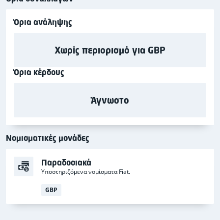
Όρια ανάληψης
Χωρίς περιορισμό για GBP
Όρια κέρδους
Άγνωστο
Νομισματικές μονάδες
Παραδοσιακά
Υποστηριζόμενα νομίσματα Fiat.
GBP