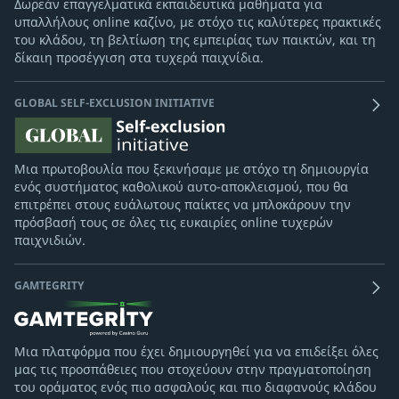
Δωρεάν επαγγελματικά εκπαιδευτικά μαθήματα για
υπαλλήλους online καζίνο, με στόχο τις καλύτερες πρακτικές
του κλάδου, τη βελτίωση της εμπειρίας των παικτών, και τη
δίκαιη προσέγγιση στα τυχερά παιχνίδια.
GLOBAL SELF-EXCLUSION INITIATIVE
Μια πρωτοβουλία που ξεκινήσαμε με στόχο τη δημιουργία
ενός συστήματος καθολικού αυτο-αποκλεισμού, που θα
επιτρέπει στους ευάλωτους παίκτες να μπλοκάρουν την
πρόσβασή τους σε όλες τις ευκαιρίες online τυχερών
παιχνιδιών.
GAMTEGRITY
Μια πλατφόρμα που έχει δημιουργηθεί για να επιδείξει όλες
μας τις προσπάθειες που στοχεύουν στην πραγματοποίηση
του οράματος ενός πιο ασφαλούς και πιο διαφανούς κλάδου