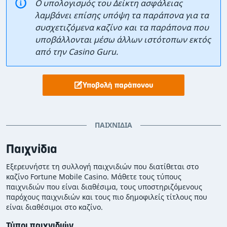
Ο υπολογισμός του Δείκτη ασφάλειας
λαμβάνει επίσης υπόψη τα παράπονα για τα
συσχετιζόμενα καζίνο και τα παράπονα που
υποβάλλονται μέσω άλλων ιστότοπων εκτός
από την Casino Guru.
Υποβολή παράπονου
ΠΑΙΧΝΊΔΙΑ
Παιχνίδια
Εξερευνήστε τη συλλογή παιχνιδιών που διατίθεται στο
καζίνο Fortune Mobile Casino. Μάθετε τους τύπους
παιχνιδιών που είναι διαθέσιμα, τους υποστηριζόμενους
παρόχους παιχνιδιών και τους πιο δημοφιλείς τίτλους που
είναι διαθέσιμοι στο καζίνο.
Τύποι παιχνιδιών