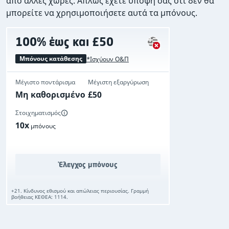
από άλλες χώρες. Απλώς έχετε υπόψη σας ότι δεν θα
μπορείτε να χρησιμοποιήσετε αυτά τα μπόνους.
100% έως και £50
Μπόνους κατάθεσης
*Ισχύουν Ο&Π
Μέγιστο ποντάρισμα
Μέγιστη εξαργύρωση
Μη καθορισμένο
£50
Στοιχηματισμός
10x
μπόνους
Έλεγχος μπόνους
+21. Κίνδυνος εθισμού και απώλειας περιουσίας. Γραμμή
βοήθειας ΚΕΘΕΑ: 1114.