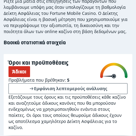
Ρίξτε μια ματιά στις επεξηγήσεις των παραγόντων που
τα μεγαλύτερα καζίνο δεν έχουν συνήθως πρόβλημα
λαμβάνουμε υπόψη μας όταν υπολογίζουμε τη βαθμολογία
να πληρώνουν τα μεγάλα κέρδη, ενώ τα μικρότερα
Δείκτη Ασφάλειας του Fortune Mobile Casino. Ο Δείκτης
Ασφάλειας είναι η βασική μέτρηση που χρησιμοποιούμε για
καζίνο ενδεχομένως να μην μπορούν να σας
να περιγράψουμε την αξιοπιστία, τη δικαιοσύνη και την
πληρώσουν αν καταφέρετε να κερδίσετε ένα μεγάλο
ποιότητα όλων των online καζίνο στη βάση δεδομένων μας.
ποσό.
Βασικά στατιστικά στοιχεία
Αυτή τη στιγμή, έχουμε
0 άμεσα παράπονα για το
συγκεκριμένο καζίνο
στη βάση δεδομένων μας,
καθώς και
Όροι και προϋποθέσεις
4 παράπονα για κάποια άλλα
συσχετιζόμενα καζίνο
. Εξαιτίας αυτών των
Άδικοι
παραπόνων, δώσαμε σε αυτό το καζίνο
953
Προβλήματα που βρέθηκαν:
5
αρνητικούς πόντους συνολικά
, από τους οποίους οι
Εμφάνιση λεπτομερούς ανάλυσης
953
αφορούν συσχετιζόμενα καζίνο. Μπορείτε να
Εξετάζουμε τους όρους και τις προϋποθέσεις κάθε καζίνο
βρείτε περισσότερες πληροφορίες σχετικά με όλα τα
και αναζητούμε άδικους κανόνες που θα μπορούσαν
παράπονα και τους αρνητικούς πόντους στο τμήμα
ενδεχομένως να χρησιμοποιηθούν ενάντια στους
«Επεξήγηση του Δείκτη ασφάλειας» αυτής της
παίκτες. Οι όροι τους οποίους θεωρούμε άδικους έχουν
αξιολόγησης.
ως αποτέλεσμα χαμηλότερο Δείκτη Ασφάλειας για το
καζίνο.