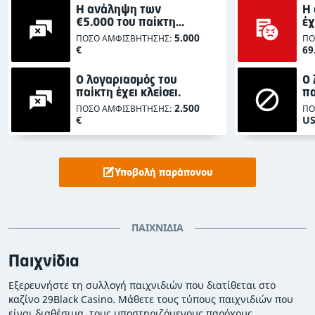
Η ανάληψη των
Η 
€5.000 του παίκτη
έχ
καθυστερεί.
λό
5.000
ΠΟΣΟ ΑΜΦΙΣΒΗΤΗΣΗΣ:
ΠΟ
πα
€
69
Ο λογαριασμός του
Ο 
παίκτη έχει κλείσει.
πα
τα
2.500
ΠΟΣΟ ΑΜΦΙΣΒΗΤΗΣΗΣ:
ΠΟ
κα
€
U
Υποβολή παράπονου
ΠΑΙΧΝΊΔΙΑ
Παιχνίδια
Εξερευνήστε τη συλλογή παιχνιδιών που διατίθεται στο
καζίνο 29Black Casino. Μάθετε τους τύπους παιχνιδιών που
είναι διαθέσιμα, τους υποστηριζόμενους παρόχους