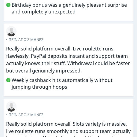
Birthday bonus was a genuinely pleasant surprise
and completely unexpected
• ΠΡΙΝ ΑΠΌ 2 ΜΉΝΕΣ
Really solid platform overall. Live roulette runs
flawlessly, PayPal deposits instant and support team
actually knows their stuff. Withdrawal could be faster
but overall genuinely impressed.
Weekly cashback hits automatically without
jumping through hoops
• ΠΡΙΝ ΑΠΌ 2 ΜΉΝΕΣ
Really solid platform overall. Slots variety is massive,
live roulette runs smoothly and support team actually