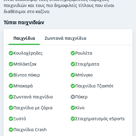
παιχνιδιών και τους πιο δημοφιλείς τίτλους που είναι
διαθέσιμοι στο καζίνο.
Τύποι παιχνιδιών
Παιχνίδια
Ζωντανά παιχνίδια
Κουλοχέρηδες
Ρουλέτα
Μπλάκτζακ
Στοιχήματα
Βίντεο πόκερ
Μπίνγκο
Μπακαρά
Παιχνίδια Τζακπότ
Ζωντανά παιχνίδια
Πόκερ
Παιχνίδια με ζάρια
Κίνο
Ξυστό
Στοιχηματισμός eSports
Παιχνίδια Crash