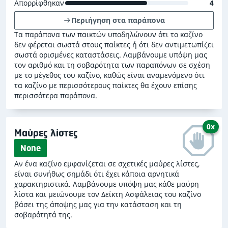
Απορρίφθηκαν
4
Περιήγηση στα παράπονα
Τα παράπονα των παικτών υποδηλώνουν ότι το καζίνο
δεν φέρεται σωστά στους παίκτες ή ότι δεν αντιμετωπίζει
σωστά ορισμένες καταστάσεις. Λαμβάνουμε υπόψη μας
τον αριθμό και τη σοβαρότητα των παραπόνων σε σχέση
με το μέγεθος του καζίνο, καθώς είναι αναμενόμενο ότι
τα καζίνο με περισσότερους παίκτες θα έχουν επίσης
περισσότερα παράπονα.
0x
Μαύρες λίστες
None
Αν ένα καζίνο εμφανίζεται σε σχετικές μαύρες λίστες,
είναι συνήθως σημάδι ότι έχει κάποια αρνητικά
χαρακτηριστικά. Λαμβάνουμε υπόψη μας κάθε μαύρη
λίστα και μειώνουμε τον Δείκτη Ασφάλειας του καζίνο
βάσει της άποψης μας για την κατάσταση και τη
σοβαρότητά της.