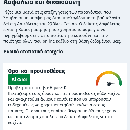
Εξαιτίας αυτού του παραπόνου, δώσαμε σε αυτό το
Ασφάλεια και δικαιοσύνη
καζίνο
40.678 αρνητικούς πόντους
. Μπορείτε να
Ρίξτε μια ματιά στις επεξηγήσεις των παραγόντων που
βρείτε περισσότερες πληροφορίες σχετικά με το
λαμβάνουμε υπόψη μας όταν υπολογίζουμε τη βαθμολογία
παράπονο και τους αρνητικούς πόντους στο τμήμα
Δείκτη Ασφάλειας του 29Black Casino. Ο Δείκτης Ασφάλειας
«Επεξήγηση του Δείκτη ασφάλειας» αυτής της
είναι η βασική μέτρηση που χρησιμοποιούμε για να
αξιολόγησης.
περιγράψουμε την αξιοπιστία, τη δικαιοσύνη και την
ποιότητα όλων των online καζίνο στη βάση δεδομένων μας.
Το 29Black Casino έχει υποστήριξη πελατών, αλλά
Βασικά στατιστικά στοιχεία
την έχουμε αξιολογήσει ως αργή ή ως κακής
ποιότητας.
Αυτό σημαίνει ότι υπάρχουν διαθέσιμοι
εκπρόσωποι εξυπηρέτησης πελατών για να σας
Όροι και προϋποθέσεις
βοηθήσουν, αλλά συνήθως δεν απαντάνε άμεσα και οι
Δίκαιοι
απαντήσεις τους δεν είναι τόσο βοηθητικές όσο θα
Προβλήματα που βρέθηκαν:
0
μπορούσαν να είναι.
Εξετάζουμε τους όρους και τις προϋποθέσεις κάθε καζίνο
και αναζητούμε άδικους κανόνες που θα μπορούσαν
Με βάση τις πληροφορίες που συλλέξαμε στην
ενδεχομένως να χρησιμοποιηθούν ενάντια στους
αξιολόγησή μας για το 29Black Casino, το καζίνο αυτό
παίκτες. Οι όροι τους οποίους θεωρούμε άδικους έχουν
έχει πολύ χαμηλό Δείκτη ασφάλειας. Δεν σας
ως αποτέλεσμα χαμηλότερο Δείκτη Ασφάλειας για το
προτείνουμε να παίξετε σε αυτό το καζίνο και σας
καζίνο.
συμβουλεύουμε να το αποφύγετε.