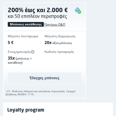
200% έως και 2.000 €
και 50 επιπλέον περιστροφές
Μπόνους κατάθεσης
*Ισχύουν Ο&Π
Μέγιστο ποντάρισμα
Μέγιστη εξαργύρωση
5 €
20x
αξία μπόνους
Στοιχηματισμός
Κωδικός προσφοράς
35x
(μπόνους +
κατάθεση)
Έλεγχος μπόνους
+21. Κίνδυνος εθισμού και απώλειας περιουσίας. Γραμμή
βοήθειας ΚΕΘΕΑ: 1114.
Loyalty program