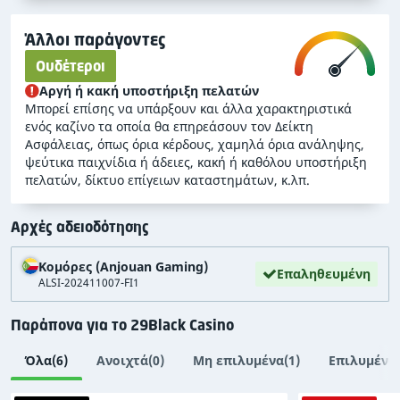
Άλλοι παράγοντες
Ουδέτεροι
Αργή ή κακή υποστήριξη πελατών
Μπορεί επίσης να υπάρξουν και άλλα χαρακτηριστικά
ενός καζίνο τα οποία θα επηρεάσουν τον Δείκτη
Ασφάλειας, όπως όρια κέρδους, χαμηλά όρια ανάληψης,
ψεύτικα παιχνίδια ή άδειες, κακή ή καθόλου υποστήριξη
πελατών, δίκτυο επίγειων καταστημάτων, κ.λπ.
Αρχές αδειοδότησης
Κομόρες (Anjouan Gaming)
Επαληθευμένη
ALSI-202411007-FI1
Παράπονα για το 29Black Casino
Όλα
(6)
Ανοιχτά
(0)
Μη επιλυμένα
(1)
Επιλυμένα