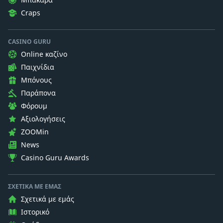
Craps
CASINO GURU
Online καζίνο
Παιχνίδια
Μπόνους
Παράπονα
Φόρουμ
Αξιολογήσεις
ZOOMin
News
Casino Guru Awards
ΣΧΕΤΙΚΆ ΜΕ ΕΜΆΣ
Σχετικά με εμάς
Ιστορικό