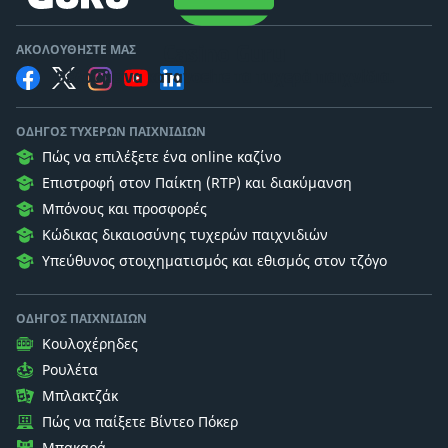
Casino Guru
ΑΚΟΛΟΥΘΉΣΤΕ ΜΑΣ
Θέλουμε να κατανοείτε τα τυχερά παιχνίδια.
ΟΔΗΓΌΣ ΤΥΧΕΡΏΝ ΠΑΙΧΝΙΔΙΏΝ
Πώς να επιλέξετε ένα online καζίνο
Επιστροφή στον Παίκτη (RTP) και διακύμανση
Μπόνους και προσφορές
Κώδικας δικαιοσύνης τυχερών παιχνιδιών
Υπεύθυνος στοιχηματισμός και εθισμός στον τζόγο
ΟΔΗΓΌΣ ΠΑΙΧΝΙΔΙΏΝ
Κουλοχέρηδες
Ρουλέτα
Μπλακτζάκ
Πώς να παίξετε Βίντεο Πόκερ
Μπακαρά