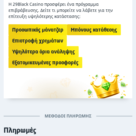
Η 29Black Casino προσφέρει ένα πρόγραμμα
επιβράβευσης. Δείτε τι μπορείτε να λάβετε για την
επίτευξη υψηλότερης κατάστασης:
Προσωπικός μάνατζερ
Μπόνους κατάθεσης
Επιστροφή χρημάτων
Υψηλότερα όρια ανάληψης
Εξατομικευμένες προσφορές
ΜΈΘΟΔΟΙ ΠΛΗΡΩΜΉΣ
Πληρωμές