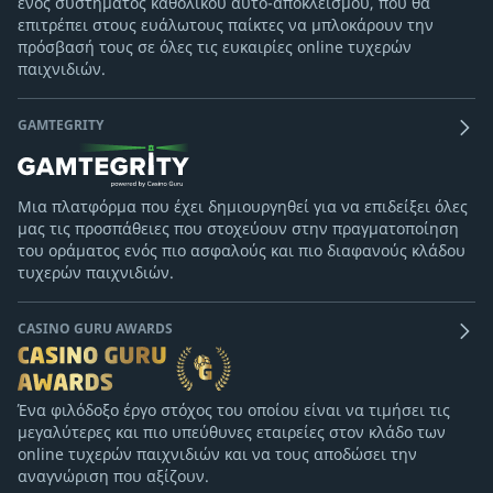
ενός συστήματος καθολικού αυτο-αποκλεισμού, που θα
επιτρέπει στους ευάλωτους παίκτες να μπλοκάρουν την
πρόσβασή τους σε όλες τις ευκαιρίες online τυχερών
παιχνιδιών.
GAMTEGRITY
Μια πλατφόρμα που έχει δημιουργηθεί για να επιδείξει όλες
μας τις προσπάθειες που στοχεύουν στην πραγματοποίηση
του οράματος ενός πιο ασφαλούς και πιο διαφανούς κλάδου
τυχερών παιχνιδιών.
CASINO GURU AWARDS
Ένα φιλόδοξο έργο στόχος του οποίου είναι να τιμήσει τις
μεγαλύτερες και πιο υπεύθυνες εταιρείες στον κλάδο των
online τυχερών παιχνιδιών και να τους αποδώσει την
αναγνώριση που αξίζουν.