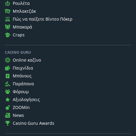
Ρουλέτα
Μπλακτζάκ
Πώς να παίξετε Βίντεο Πόκερ
Μπακαρά
Craps
CASINO GURU
Online καζίνο
Παιχνίδια
Μπόνους
Παράπονα
Φόρουμ
Αξιολογήσεις
ZOOMin
News
Casino Guru Awards