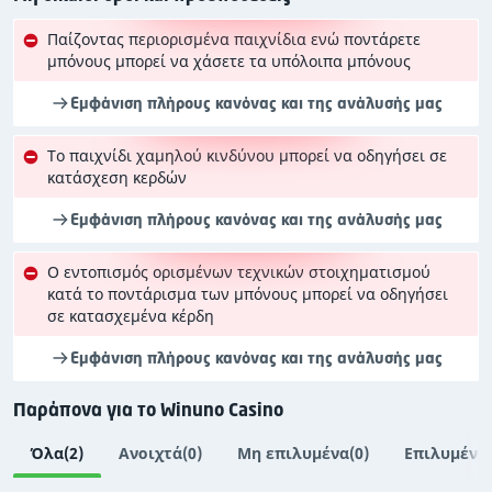
Παίζοντας περιορισμένα παιχνίδια ενώ ποντάρετε
μπόνους μπορεί να χάσετε τα υπόλοιπα μπόνους
Εμφάνιση πλήρους κανόνας και της ανάλυσής μας
Το παιχνίδι χαμηλού κινδύνου μπορεί να οδηγήσει σε
κατάσχεση κερδών
Εμφάνιση πλήρους κανόνας και της ανάλυσής μας
Ο εντοπισμός ορισμένων τεχνικών στοιχηματισμού
κατά το ποντάρισμα των μπόνους μπορεί να οδηγήσει
σε κατασχεμένα κέρδη
Εμφάνιση πλήρους κανόνας και της ανάλυσής μας
Παράπονα για το Winuno Casino
Όλα
(2)
Ανοιχτά
(0)
Μη επιλυμένα
(0)
Επιλυμένα