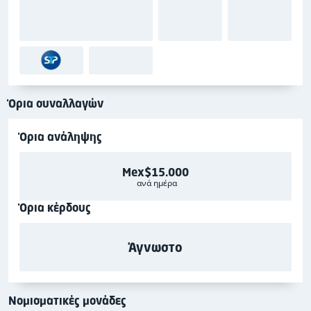
Όρια συναλλαγών
Όρια ανάληψης
Mex$15.000
ανά ημέρα
Όρια κέρδους
Άγνωστο
Νομισματικές μονάδες