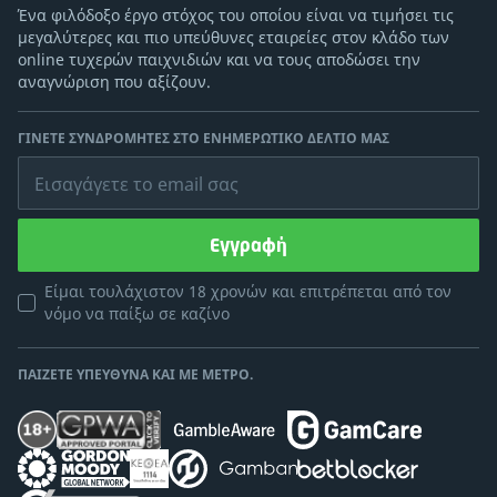
Ένα φιλόδοξο έργο στόχος του οποίου είναι να τιμήσει τις
μεγαλύτερες και πιο υπεύθυνες εταιρείες στον κλάδο των
online τυχερών παιχνιδιών και να τους αποδώσει την
αναγνώριση που αξίζουν.
ΓΊΝΕΤΕ ΣΥΝΔΡΟΜΗΤΈΣ ΣΤΟ ΕΝΗΜΕΡΩΤΙΚΌ ΔΕΛΤΊΟ ΜΑΣ
Εισαγάγετε το email σας
Εγγραφή
Είμαι τουλάχιστον 18 χρονών και επιτρέπεται από τον
νόμο να παίξω σε καζίνο
ΠΑΊΖΕΤΕ ΥΠΕΎΘΥΝΑ ΚΑΙ ΜΕ ΜΈΤΡΟ.