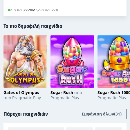
Διαθέσιμο:
7
Μη διαθέσιμο:
8
Τα πιο δημοφιλή παιχνίδια
Gates of Olympus
Sugar Rush
από
Sugar Rush 100
από Pragmatic Play
Pragmatic Play
Pragmatic Play
Πάροχοι παιχνιδιών
Εμφάνιση όλων
(31)