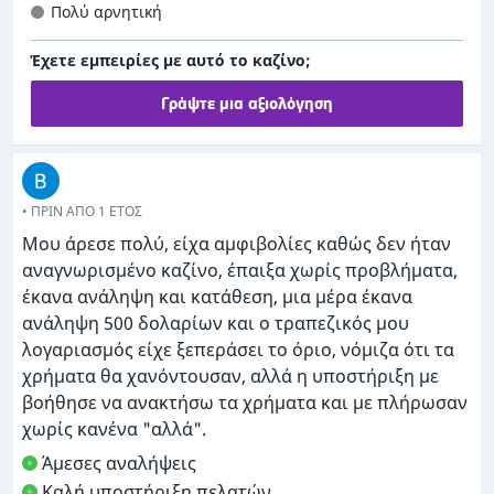
Πολύ αρνητική
Έχετε εμπειρίες με αυτό το καζίνο;
Γράψτε μια αξιολόγηση
• ΠΡΙΝ ΑΠΌ 1 ΈΤΟΣ
Μου άρεσε πολύ, είχα αμφιβολίες καθώς δεν ήταν
αναγνωρισμένο καζίνο, έπαιξα χωρίς προβλήματα,
έκανα ανάληψη και κατάθεση, μια μέρα έκανα
ανάληψη 500 δολαρίων και ο τραπεζικός μου
λογαριασμός είχε ξεπεράσει το όριο, νόμιζα ότι τα
χρήματα θα χανόντουσαν, αλλά η υποστήριξη με
βοήθησε να ανακτήσω τα χρήματα και με πλήρωσαν
χωρίς κανένα "αλλά".
Άμεσες αναλήψεις
Καλή υποστήριξη πελατών