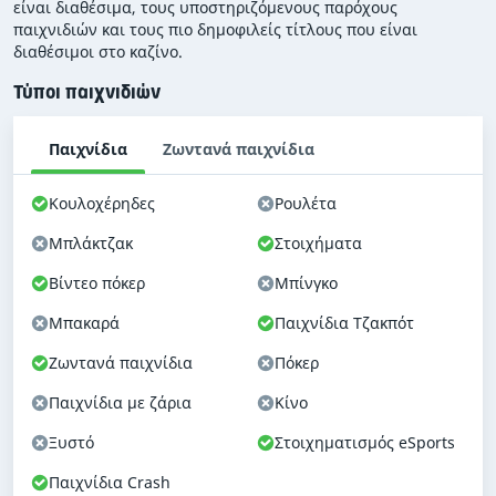
είναι διαθέσιμα, τους υποστηριζόμενους παρόχους
παιχνιδιών και τους πιο δημοφιλείς τίτλους που είναι
διαθέσιμοι στο καζίνο.
Τύποι παιχνιδιών
Παιχνίδια
Ζωντανά παιχνίδια
Κουλοχέρηδες
Ρουλέτα
Μπλάκτζακ
Στοιχήματα
Βίντεο πόκερ
Μπίνγκο
Μπακαρά
Παιχνίδια Τζακπότ
Ζωντανά παιχνίδια
Πόκερ
Παιχνίδια με ζάρια
Κίνο
Ξυστό
Στοιχηματισμός eSports
Παιχνίδια Crash