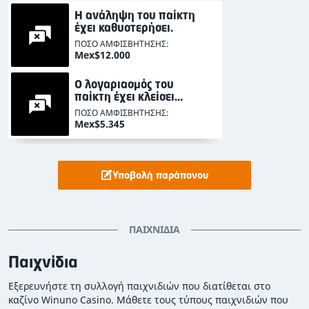
Η ανάληψη του παίκτη
έχει καθυστερήσει.
ΠΟΣΟ ΑΜΦΙΣΒΗΤΗΣΗΣ:
Mex$12.000
Ο λογαριασμός του
παίκτη έχει κλείσει
από το καζίνο.
ΠΟΣΟ ΑΜΦΙΣΒΗΤΗΣΗΣ:
Mex$5.345
Υποβολή παράπονου
ΠΑΙΧΝΊΔΙΑ
Παιχνίδια
Εξερευνήστε τη συλλογή παιχνιδιών που διατίθεται στο
καζίνο Winuno Casino. Μάθετε τους τύπους παιχνιδιών που