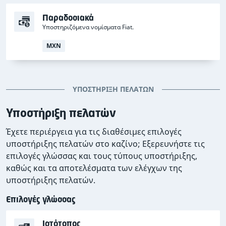
Παραδοσιακά
Υποστηριζόμενα νομίσματα Fiat.
MXN
ΥΠΟΣΤΉΡΙΞΗ ΠΕΛΑΤΏΝ
Υποστήριξη πελατών
Έχετε περιέργεια για τις διαθέσιμες επιλογές
υποστήριξης πελατών στο καζίνο; Εξερευνήστε τις
επιλογές γλώσσας και τους τύπους υποστήριξης,
καθώς και τα αποτελέσματα των ελέγχων της
υποστήριξης πελατών.
Επιλογές γλώσσας
Ιστότοπος