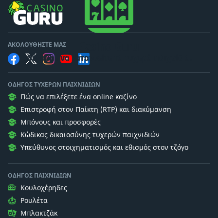
Casino Guru
ΑΚΟΛΟΥΘΉΣΤΕ ΜΑΣ
Θέλουμε να κατανοείτε τα τυχερά παιχνίδια.
ΟΔΗΓΌΣ ΤΥΧΕΡΏΝ ΠΑΙΧΝΙΔΙΏΝ
Πώς να επιλέξετε ένα online καζίνο
Επιστροφή στον Παίκτη (RTP) και διακύμανση
Μπόνους και προσφορές
Κώδικας δικαιοσύνης τυχερών παιχνιδιών
Υπεύθυνος στοιχηματισμός και εθισμός στον τζόγο
ΟΔΗΓΌΣ ΠΑΙΧΝΙΔΙΏΝ
Κουλοχέρηδες
Ρουλέτα
Μπλακτζάκ