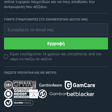
online τυχερών παιχνιδιών και να τους αποδώσει την
αναγνώριση που αξίζουν.
ΓΊΝΕΤΕ ΣΥΝΔΡΟΜΗΤΈΣ ΣΤΟ ΕΝΗΜΕΡΩΤΙΚΌ ΔΕΛΤΊΟ ΜΑΣ
Εισαγάγετε το email σας
Εγγραφή
Είμαι τουλάχιστον 18 χρονών και επιτρέπεται από τον
νόμο να παίξω σε καζίνο
ΠΑΊΖΕΤΕ ΥΠΕΎΘΥΝΑ ΚΑΙ ΜΕ ΜΈΤΡΟ.