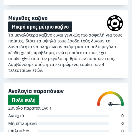
περιμένετε μια γενικότερα καλή εμπειρία παιχνιδιού
σε αυτό το καζίνο.
Μέγεθος καζίνο
Μικρό προς μέτριο καζίνο
Τα μεγαλύτερα καζίνο είναι γενικώς πιο ασφαλή για τους
παίκτες, διότι τα υψηλά τους έσοδα τούς δίνουν τη
δυνατότητα να πληρώνουν ακόμη και τα πολύ μεγάλα
κέρδη χωρίς πρόβλημα, ενώ η ποιότητα τους έχει
αποδειχθεί από τον μεγάλο αριθμό των παικτών τους.
Λαμβάνουμε υπόψη τα εκτιμώμενα έσοδα των 4
τελευταίων ετών.
Αναλογία παραπόνων
Πολύ καλή
Σύνολο παραπόνων:
1
Ανοιχτά
0
Μη επιλυμένα
0
Επιλυμένα
0