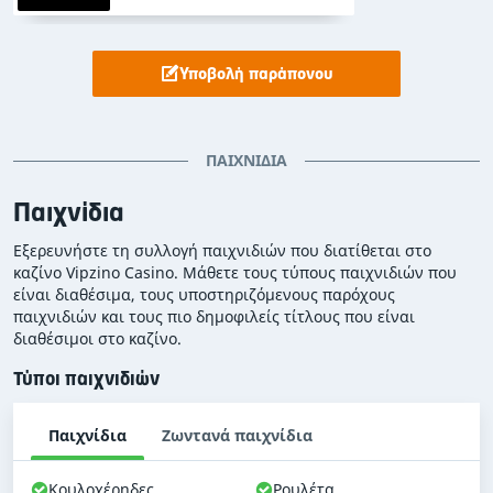
Υποβολή παράπονου
ΠΑΙΧΝΊΔΙΑ
Παιχνίδια
Εξερευνήστε τη συλλογή παιχνιδιών που διατίθεται στο
καζίνο Vipzino Casino. Μάθετε τους τύπους παιχνιδιών που
είναι διαθέσιμα, τους υποστηριζόμενους παρόχους
παιχνιδιών και τους πιο δημοφιλείς τίτλους που είναι
διαθέσιμοι στο καζίνο.
Τύποι παιχνιδιών
Παιχνίδια
Ζωντανά παιχνίδια
Κουλοχέρηδες
Ρουλέτα