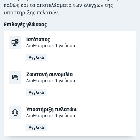
καθώς και τα αποτελέσματα των ελέγχων της
υποστήριξης πελατών.
Επιλογές γλώσσας
Ιστότοπος
Διαθέσιμο σε
1
γλώσσα
Αγγλικά
Ζωντανή συνομιλία
Διαθέσιμο σε
1
γλώσσα
Αγγλικά
Υποστήριξη πελατών:
Διαθέσιμο σε
1
γλώσσα
Αγγλικά