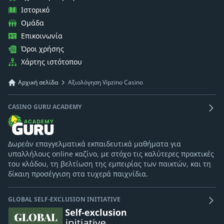
Ιστορικό
Ομάδα
Επικοινωνία
Όροι χρήσης
Χάρτης ιστότοπου
Αρχική σελίδα
Αξιολόγηση Vipzino Casino
CASINO GURU ACADEMY
Δωρεάν επαγγελματικά εκπαιδευτικά μαθήματα για
υπαλλήλους online καζίνο, με στόχο τις καλύτερες πρακτικές
του κλάδου, τη βελτίωση της εμπειρίας των παικτών, και τη
δίκαιη προσέγγιση στα τυχερά παιχνίδια.
GLOBAL SELF-EXCLUSION INITIATIVE