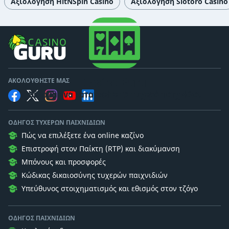
Αξιολόγηση HitNSpin Casino
Αξιολόγηση Slotoro Casino
Casino Guru
ΑΚΟΛΟΥΘΉΣΤΕ ΜΑΣ
Θέλουμε να κατανοείτε τα τυχερά παιχνίδια.
ΟΔΗΓΌΣ ΤΥΧΕΡΏΝ ΠΑΙΧΝΙΔΙΏΝ
Πώς να επιλέξετε ένα online καζίνο
Επιστροφή στον Παίκτη (RTP) και διακύμανση
Μπόνους και προσφορές
Κώδικας δικαιοσύνης τυχερών παιχνιδιών
Υπεύθυνος στοιχηματισμός και εθισμός στον τζόγο
ΟΔΗΓΌΣ ΠΑΙΧΝΙΔΙΏΝ