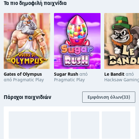
Τα πιο δημοφιλή παιχνίδια
Gates of Olympus
Sugar Rush
από
Le Bandit
από
από Pragmatic Play
Pragmatic Play
Hacksaw Gamin
Πάροχοι παιχνιδιών
Εμφάνιση όλων
(33)