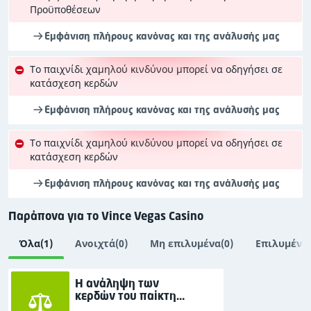
Προϋποθέσεων
Εμφάνιση πλήρους κανόνας και της ανάλυσής μας
Το παιχνίδι χαμηλού κινδύνου μπορεί να οδηγήσει σε
κατάσχεση κερδών
Εμφάνιση πλήρους κανόνας και της ανάλυσής μας
Το παιχνίδι χαμηλού κινδύνου μπορεί να οδηγήσει σε
κατάσχεση κερδών
Εμφάνιση πλήρους κανόνας και της ανάλυσής μας
Παράπονα για το Vince Vegas Casino
Όλα
(1)
Ανοιχτά
(0)
Μη επιλυμένα
(0)
Επιλυμένα
Η ανάληψη των
κερδών του παίκτη
καθυστέρησε.