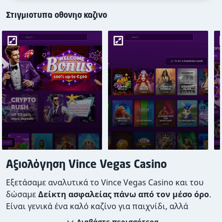
Στιγμιοτυπα οθονησ καζινο
Αξιολόγηση Vince Vegas Casino
Εξετάσαμε αναλυτικά το Vince Vegas Casino και του
δώσαμε
Δείκτη ασφαλείας πάνω από τον μέσο όρο
.
Είναι γενικά ένα καλό καζίνο για παιχνίδι, αλλά
υπάρχουν ορισμένα στοιχεία που θα ήταν καλό να
Διαβάστε περισσότερα