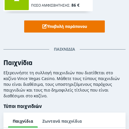
86 €
ΠΟΣΟ ΑΜΦΙΣΒΗΤΗΣΗΣ:
Υποβολή παράπονου
ΠΑΙΧΝΊΔΙΑ
Παιχνίδια
Εξερευνήστε τη συλλογή παιχνιδιών που διατίθεται στο
καζίνο Vince Vegas Casino. Μάθετε τους τύπους παιχνιδιών
που είναι διαθέσιμα, τους υποστηριζόμενους παρόχους
παιχνιδιών και τους πιο δημοφιλείς τίτλους που είναι
διαθέσιμοι στο καζίνο.
Τύποι παιχνιδιών
Παιχνίδια
Ζωντανά παιχνίδια