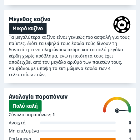
από τον μέσο όρο. Του δώσαμε αυτή τη βαθμολογία,
διότι πιστεύουμε ότι έχει πολλά καλά
χαρακτηριστικά, αλλά υπάρχει κάτι που μας εμποδίζει
Μέγεθος καζίνο
να του δώσουμε καλύτερη βαθμολογία. Παρ’ όλα
Μικρό καζίνο
αυτά, μπορείτε να περιμένετε μια γενικότερα καλή
Τα μεγαλύτερα καζίνο είναι γενικώς πιο ασφαλή για τους
εμπειρία παιχνιδιού σε αυτό το καζίνο.
παίκτες, διότι τα υψηλά τους έσοδα τούς δίνουν τη
δυνατότητα να πληρώνουν ακόμη και τα πολύ μεγάλα
κέρδη χωρίς πρόβλημα, ενώ η ποιότητα τους έχει
αποδειχθεί από τον μεγάλο αριθμό των παικτών τους.
Λαμβάνουμε υπόψη τα εκτιμώμενα έσοδα των 4
τελευταίων ετών.
Αναλογία παραπόνων
Πολύ καλή
Σύνολο παραπόνων:
1
Ανοιχτά
0
Μη επιλυμένα
0
Επιλυμένα
1