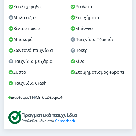
Κουλοχέρηδες
Ρουλέτα
Μπλάκτζακ
Στοιχήματα
Βίντεο πόκερ
Μπίνγκο
Μπακαρά
Παιχνίδια Τζακπότ
Ζωντανά παιχνίδια
Πόκερ
Παιχνίδια με ζάρια
Κίνο
Ξυστό
Στοιχηματισμός eSports
Παιχνίδια Crash
Διαθέσιμο:
11
Μη διαθέσιμο:
4
Πραγματικά παιχνίδια
Επαληθευμένο από
Gamecheck