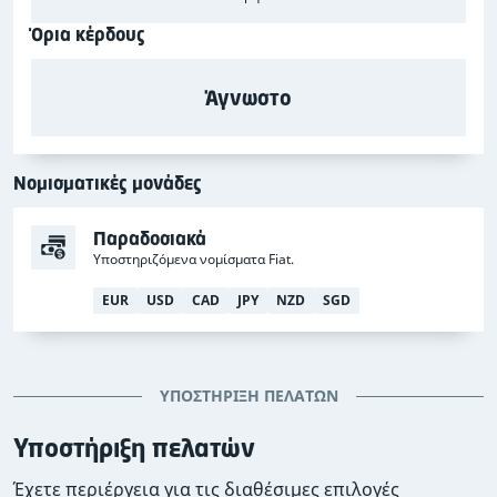
Όρια κέρδους
Άγνωστο
Νομισματικές μονάδες
Παραδοσιακά
Υποστηριζόμενα νομίσματα Fiat.
EUR
USD
CAD
JPY
NZD
SGD
ΥΠΟΣΤΉΡΙΞΗ ΠΕΛΑΤΏΝ
Υποστήριξη πελατών
Έχετε περιέργεια για τις διαθέσιμες επιλογές