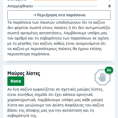
Απορρίφθηκαν
0
Περιήγηση στα παράπονα
Τα παράπονα των παικτών υποδηλώνουν ότι το καζίνο
δεν φέρεται σωστά στους παίκτες ή ότι δεν αντιμετωπίζει
σωστά ορισμένες καταστάσεις. Λαμβάνουμε υπόψη μας
τον αριθμό και τη σοβαρότητα των παραπόνων σε σχέση
με το μέγεθος του καζίνο, καθώς είναι αναμενόμενο ότι
τα καζίνο με περισσότερους παίκτες θα έχουν επίσης
περισσότερα παράπονα.
0x
Μαύρες λίστες
None
Αν ένα καζίνο εμφανίζεται σε σχετικές μαύρες λίστες,
είναι συνήθως σημάδι ότι έχει κάποια αρνητικά
χαρακτηριστικά. Λαμβάνουμε υπόψη μας κάθε μαύρη
λίστα και μειώνουμε τον Δείκτη Ασφάλειας του καζίνο
βάσει της άποψης μας για την κατάσταση και τη
σοβαρότητά της.