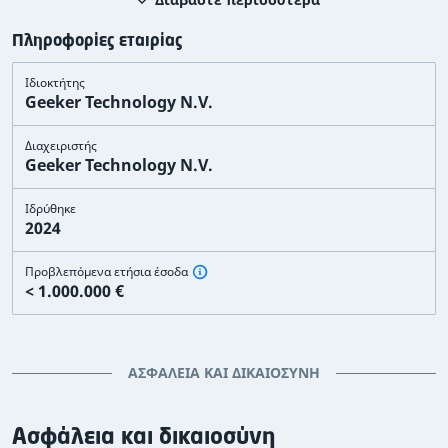
επισημάνουμε. Στην αξιολόγησή μας, λάβαμε υπόψη
μας τα παράπονα των παικτών του καζίνο, τα
Πληροφορίες εταιρίας
εκτιμώμενα έσοδα, την άδεια, τη γνησιότητα των
Ιδιοκτήτης
παιχνιδιών, την ποιότητα της εξυπηρέτησης πελατών,
Geeker Technology N.V.
το πόσο δίκαιοι είναι οι όροι και οι προϋποθέσεις, τα
όρια ανάληψης και κέρδους, καθώς και άλλους
Διαχειριστής
παράγοντες. Διαβάστε την πλήρη αξιολόγησή μας
Geeker Technology N.V.
παρακάτω, για να μάθετε περισσότερα σχετικά με
αυτό το καζίνο.
Ιδρύθηκε
2024
Σύμφωνα με τις έρευνες και τους υπολογισμούς μας,
το Vince Vegas Casino είναι ένα
μικρότερο online
Προβλεπόμενα ετήσια έσοδα
< 1.000.000 €
καζίνο
όσον αφορά τα συνολικά έσοδα. Τα έσοδα ενός
καζίνο είναι ένας σημαντικός παράγοντας, καθώς τα
μεγαλύτερα καζίνο δεν έχουν συνήθως πρόβλημα να
πληρώνουν τα μεγάλα κέρδη, ενώ τα μικρότερα καζίνο
ΑΣΦΆΛΕΙΑ ΚΑΙ ΔΙΚΑΙΟΣΎΝΗ
ενδεχομένως να μην μπορούν να σας πληρώσουν αν
καταφέρετε να κερδίσετε ένα μεγάλο ποσό.
Ασφάλεια και δικαιοσύνη