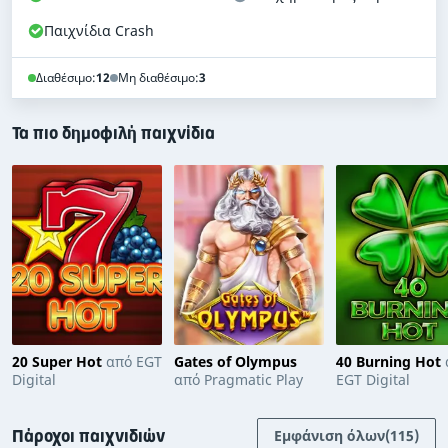
Παιχνίδια Crash
Διαθέσιμο:
12
Μη διαθέσιμο:
3
Τα πιο δημοφιλή παιχνίδια
20 Super Hot
από EGT
Gates of Olympus
40 Burning Hot
Digital
από Pragmatic Play
EGT Digital
Πάροχοι παιχνιδιών
Εμφάνιση όλων
(115)