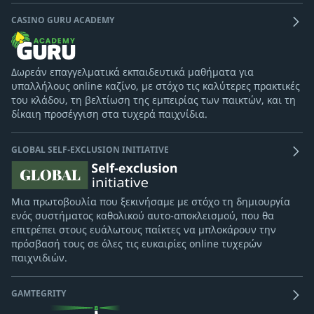
CASINO GURU ACADEMY
Δωρεάν επαγγελματικά εκπαιδευτικά μαθήματα για
υπαλλήλους online καζίνο, με στόχο τις καλύτερες πρακτικές
του κλάδου, τη βελτίωση της εμπειρίας των παικτών, και τη
δίκαιη προσέγγιση στα τυχερά παιχνίδια.
GLOBAL SELF-EXCLUSION INITIATIVE
Μια πρωτοβουλία που ξεκινήσαμε με στόχο τη δημιουργία
ενός συστήματος καθολικού αυτο-αποκλεισμού, που θα
επιτρέπει στους ευάλωτους παίκτες να μπλοκάρουν την
πρόσβασή τους σε όλες τις ευκαιρίες online τυχερών
παιχνιδιών.
GAMTEGRITY