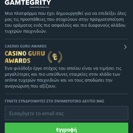
Μια πλατφόρμα που έχει δημιουργηθεί για να επιδείξει όλες
μας τις προσπάθειες που στοχεύουν στην πραγματοποίηση
του οράματος ενός πιο ασφαλούς και πιο διαφανούς κλάδου
τυχερών παιχνιδιών.
CASINO GURU AWARDS
Ένα φιλόδοξο έργο στόχος του οποίου είναι να τιμήσει τις
μεγαλύτερες και πιο υπεύθυνες εταιρείες στον κλάδο των
online τυχερών παιχνιδιών και να τους αποδώσει την
αναγνώριση που αξίζουν.
ΓΊΝΕΤΕ ΣΥΝΔΡΟΜΗΤΈΣ ΣΤΟ ΕΝΗΜΕΡΩΤΙΚΌ ΔΕΛΤΊΟ ΜΑΣ
Εισαγάγετε το email σας
Εγγραφή