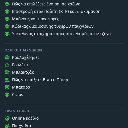
Πώς να επιλέξετε ένα online καζίνο
Επιστροφή στον Παίκτη (RTP) και διακύμανση
Μπόνους και προσφορές
Κώδικας δικαιοσύνης τυχερών παιχνιδιών
Υπεύθυνος στοιχηματισμός και εθισμός στον τζόγο
ΟΔΗΓΌΣ ΠΑΙΧΝΙΔΙΏΝ
Κουλοχέρηδες
Ρουλέτα
Μπλακτζάκ
Πώς να παίξετε Βίντεο Πόκερ
Μπακαρά
Craps
CASINO GURU
Online καζίνο
Παιχνίδια