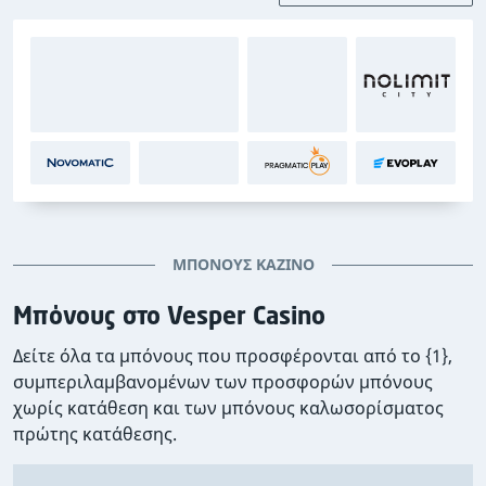
ΜΠΌΝΟΥΣ ΚΑΖΊΝΟ
Μπόνους στο Vesper Casino
Δείτε όλα τα μπόνους που προσφέρονται από το {1},
συμπεριλαμβανομένων των προσφορών μπόνους
χωρίς κατάθεση και των μπόνους καλωσορίσματος
πρώτης κατάθεσης.