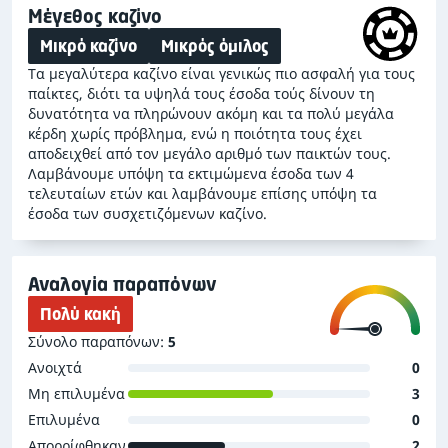
Μέγεθος καζίνο
Προϋποθέσεις για τα Μπόνους που θεωρούμε ότι
είναι
άδικοι για τους παίκτες του καζίνο
. Οι
Μικρό καζίνο
Μικρός όμιλος
συγκεκριμένοι όροι και προϋποθέσεις μπορεί να
Τα μεγαλύτερα καζίνο είναι γενικώς πιο ασφαλή για τους
σας δημιουργήσουν κάποιο πρόβλημα, αν
παίκτες, διότι τα υψηλά τους έσοδα τούς δίνουν τη
δυνατότητα να πληρώνουν ακόμη και τα πολύ μεγάλα
αποφασίσετε να επωφεληθείτε από τα μπόνους ή
κέρδη χωρίς πρόβλημα, ενώ η ποιότητα τους έχει
τις προσφορές του καζίνο. Για αυτόν τον λόγο,
αποδειχθεί από τον μεγάλο αριθμό των παικτών τους.
σας συμβουλεύουμε να βρείτε ένα άλλο καζίνο με
Λαμβάνουμε υπόψη τα εκτιμώμενα έσοδα των 4
δίκαιους κανόνες ή να δείξετε τουλάχιστον
τελευταίων ετών και λαμβάνουμε επίσης υπόψη τα
ιδιαίτερη προσοχή στους όρους και
έσοδα των συσχετιζόμενων καζίνο.
προϋποθέσεις αυτού του καζίνο, αν αποφασίσετε
να παίξετε σε αυτό.
Αναλογία παραπόνων
Πολύ κακή
Το Vesper Casino δεν έχει υποστήριξη πελατών.
Θεωρούμε ότι αυτό είναι ένα μεγάλο πρόβλημα, διότι
Σύνολο παραπόνων:
5
δεν υπάρχει δυνατότητα επικοινωνίας με
Ανοιχτά
0
οποιονδήποτε από το καζίνο, που σημαίνει ότι δεν
Μη επιλυμένα
3
είναι δυνατή η επίλυση οποιουδήποτε ζητήματος
Επιλυμένα
0
μπορεί να προκύψει.
Απορρίφθηκαν
2