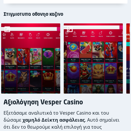
Στιγμιοτυπα οθονησ καζινο
Αξιολόγηση Vesper Casino
Εξετάσαμε αναλυτικά το Vesper Casino και του
δώσαμε
χαμηλό Δείκτη ασφάλειας
. Αυτό σημαίνει
ότι δεν το θεωρούμε καλή επιλογή για τους