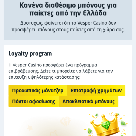
Κανένα διαθέσιμο μπόνους για
παίκτες από την Ελλάδα
Δυστυχώς, φαίνεται ότι το Vesper Casino δεν
προσφέρει μπόνους στους παίκτες από τη χώρα σας.
Loyalty program
Η Vesper Casino προσφέρει ένα πρόγραμμα
επιβράβευσης. Δείτε τι μπορείτε να λάβετε για την
επίτευξη υψηλότερης κατάστασης:
Προσωπικός μάνατζερ
Επιστροφή χρημάτων
Πόντοι αφοσίωσης
Αποκλειστικά μπόνους