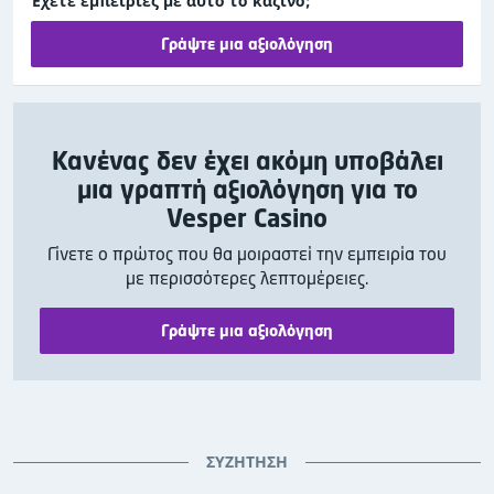
Έχετε εμπειρίες με αυτό το καζίνο;
Γράψτε μια αξιολόγηση
Κανένας δεν έχει ακόμη υποβάλει
μια γραπτή αξιολόγηση για το
Vesper Casino
Γίνετε ο πρώτος που θα μοιραστεί την εμπειρία του
με περισσότερες λεπτομέρειες.
Γράψτε μια αξιολόγηση
ΣΥΖΉΤΗΣΗ