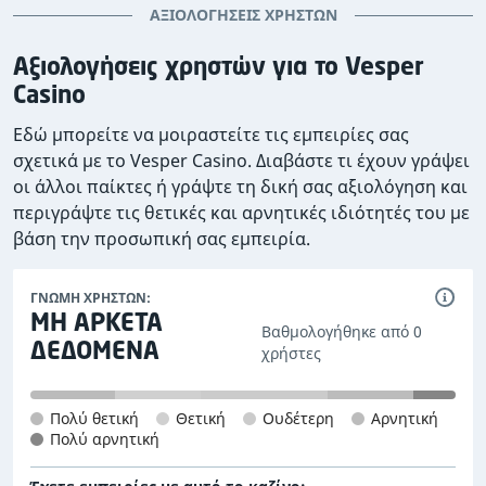
ΑΞΙΟΛΟΓΉΣΕΙΣ ΧΡΗΣΤΏΝ
Αξιολογήσεις χρηστών για το Vesper
Casino
Εδώ μπορείτε να μοιραστείτε τις εμπειρίες σας
σχετικά με το Vesper Casino. Διαβάστε τι έχουν γράψει
οι άλλοι παίκτες ή γράψτε τη δική σας αξιολόγηση και
περιγράψτε τις θετικές και αρνητικές ιδιότητές του με
βάση την προσωπική σας εμπειρία.
ΓΝΏΜΗ ΧΡΗΣΤΏΝ:
ΜΗ ΑΡΚΕΤΆ
Βαθμολογήθηκε από 0
ΔΕΔΟΜΈΝΑ
χρήστες
Πολύ θετική
Θετική
Ουδέτερη
Αρνητική
Πολύ αρνητική