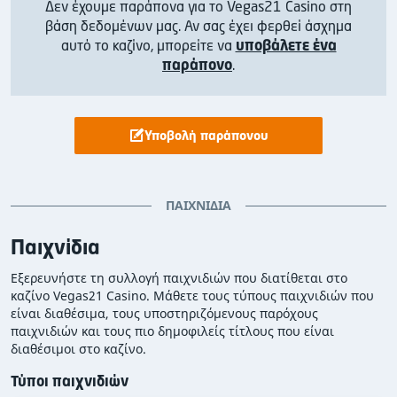
Δεν έχουμε παράπονα για το Vegas21 Casino στη
βάση δεδομένων μας. Αν σας έχει φερθεί άσχημα
αυτό το καζίνο, μπορείτε να
υποβάλετε ένα
παράπονο
.
Υποβολή παράπονου
ΠΑΙΧΝΊΔΙΑ
Παιχνίδια
Εξερευνήστε τη συλλογή παιχνιδιών που διατίθεται στο
καζίνο Vegas21 Casino. Μάθετε τους τύπους παιχνιδιών που
είναι διαθέσιμα, τους υποστηριζόμενους παρόχους
παιχνιδιών και τους πιο δημοφιλείς τίτλους που είναι
διαθέσιμοι στο καζίνο.
Τύποι παιχνιδιών