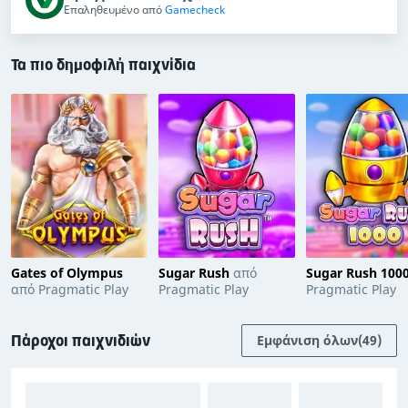
Επαληθευμένο από
Gamecheck
Τα πιο δημοφιλή παιχνίδια
Gates of Olympus
Sugar Rush
από
Sugar Rush 100
από Pragmatic Play
Pragmatic Play
Pragmatic Play
Πάροχοι παιχνιδιών
Εμφάνιση όλων
(49)