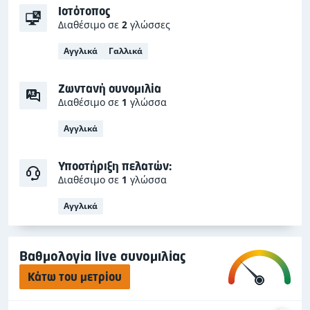
Ιστότοπος
Διαθέσιμο σε
2
γλώσσες
Αγγλικά
Γαλλικά
Ζωντανή συνομιλία
Διαθέσιμο σε
1
γλώσσα
Αγγλικά
Υποστήριξη πελατών:
Διαθέσιμο σε
1
γλώσσα
Αγγλικά
Βαθμολογία live συνομιλίας
Κάτω του μετρίου