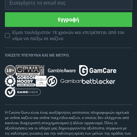
Εισαγάγετε το email σας
Εγγραφή
Είμαι τουλάχιστον 18 χρονών και επιτρέπεται από τον
νόμο να παίξω σε καζίνο
ΠΑΊΖΕΤΕ ΥΠΕΎΘΥΝΑ ΚΑΙ ΜΕ ΜΈΤΡΟ.
Η Casino Guru είναι ένας ανεξάρτητος ιστότοπος πληροφοριών σχετικά
με online καζίνο και online παιχνίδια καζίνο, ο οποίος δεν ελέγχεται από
κανέναν διαχειριστή στοιχηματισμού ή άλλον οργανισμό. Όλες οι
αξιολογήσεις και οι οδηγοί μας δημιουργούνται αξιόπιστα, σύμφωνα με
τις καλύτερες γνώσεις και την καλύτερη κρίση των μελών της ομάδας των