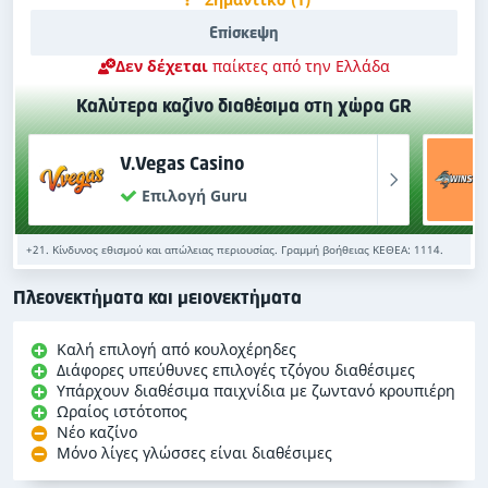
Επίσκεψη
Δεν δέχεται
παίκτες από την Ελλάδα
Καλύτερα καζίνο διαθέσιμα στη χώρα GR
V.Vegas Casino
Επιλογή Guru
+21. Κίνδυνος εθισμού και απώλειας περιουσίας. Γραμμή βοήθειας ΚΕΘΕΑ: 1114.
Πλεονεκτήματα και μειονεκτήματα
Καλή επιλογή από κουλοχέρηδες
Διάφορες υπεύθυνες επιλογές τζόγου διαθέσιμες
Υπάρχουν διαθέσιμα παιχνίδια με ζωντανό κρουπιέρη
Ωραίος ιστότοπος
Νέο καζίνο
Μόνο λίγες γλώσσες είναι διαθέσιμες