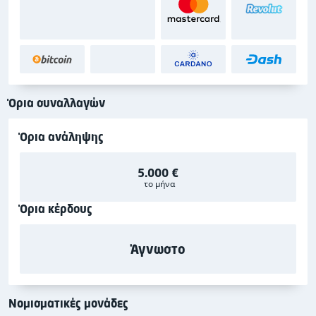
Όρια συναλλαγών
Όρια ανάληψης
5.000 €
το μήνα
Όρια κέρδους
Άγνωστο
Νομισματικές μονάδες