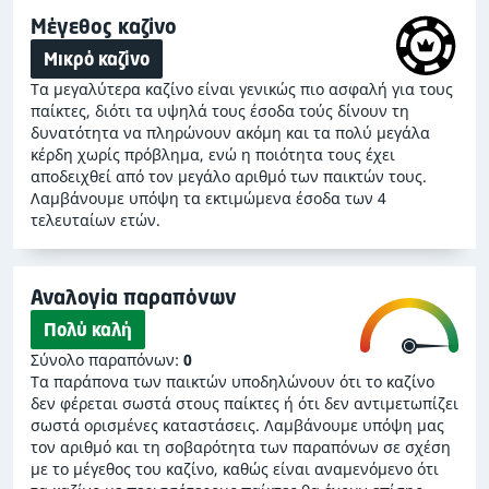
Μέγεθος καζίνο
Μικρό καζίνο
Τα μεγαλύτερα καζίνο είναι γενικώς πιο ασφαλή για τους
παίκτες, διότι τα υψηλά τους έσοδα τούς δίνουν τη
δυνατότητα να πληρώνουν ακόμη και τα πολύ μεγάλα
κέρδη χωρίς πρόβλημα, ενώ η ποιότητα τους έχει
αποδειχθεί από τον μεγάλο αριθμό των παικτών τους.
Λαμβάνουμε υπόψη τα εκτιμώμενα έσοδα των 4
τελευταίων ετών.
Αναλογία παραπόνων
Πολύ καλή
Σύνολο παραπόνων:
0
Τα παράπονα των παικτών υποδηλώνουν ότι το καζίνο
δεν φέρεται σωστά στους παίκτες ή ότι δεν αντιμετωπίζει
σωστά ορισμένες καταστάσεις. Λαμβάνουμε υπόψη μας
τον αριθμό και τη σοβαρότητα των παραπόνων σε σχέση
με το μέγεθος του καζίνο, καθώς είναι αναμενόμενο ότι