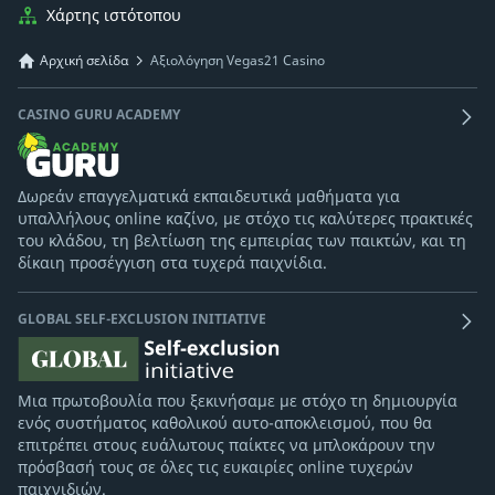
Χάρτης ιστότοπου
Αρχική σελίδα
Αξιολόγηση Vegas21 Casino
CASINO GURU ACADEMY
Δωρεάν επαγγελματικά εκπαιδευτικά μαθήματα για
υπαλλήλους online καζίνο, με στόχο τις καλύτερες πρακτικές
του κλάδου, τη βελτίωση της εμπειρίας των παικτών, και τη
δίκαιη προσέγγιση στα τυχερά παιχνίδια.
GLOBAL SELF-EXCLUSION INITIATIVE
Μια πρωτοβουλία που ξεκινήσαμε με στόχο τη δημιουργία
ενός συστήματος καθολικού αυτο-αποκλεισμού, που θα
επιτρέπει στους ευάλωτους παίκτες να μπλοκάρουν την
πρόσβασή τους σε όλες τις ευκαιρίες online τυχερών
παιχνιδιών.