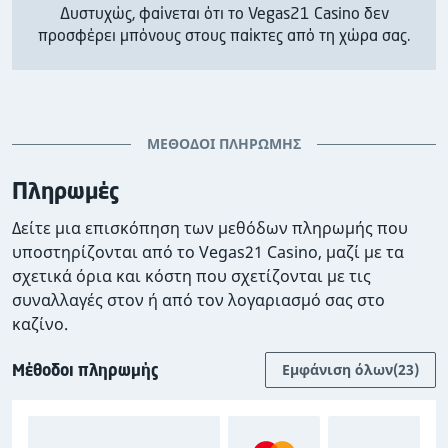
Δυστυχώς, φαίνεται ότι το Vegas21 Casino δεν
προσφέρει μπόνους στους παίκτες από τη χώρα σας.
ΜΈΘΟΔΟΙ ΠΛΗΡΩΜΉΣ
Πληρωμές
Δείτε μια επισκόπηση των μεθόδων πληρωμής που
υποστηρίζονται από το Vegas21 Casino, μαζί με τα
σχετικά όρια και κόστη που σχετίζονται με τις
συναλλαγές στον ή από τον λογαριασμό σας στο
καζίνο.
Μέθοδοι πληρωμής
Εμφάνιση όλων
(23)