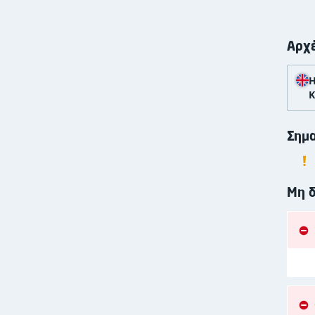
Αρχέ
Η
K
Σημα
Μη δ