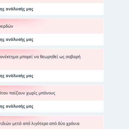
της ανάλυσής μας
 κερδών
της ανάλυσής μας
εονέκτημα μπορεί να θεωρηθεί ως σοβαρή
της ανάλυσής μας
όταν παίζουν χωρίς μπόνους
της ανάλυσής μας
ιδιών μετά από λιγότερο από δύο χρόνια