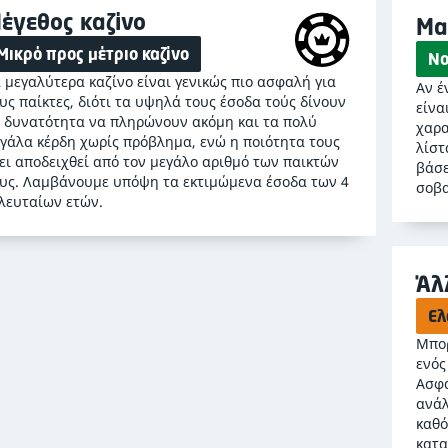
έγεθος καζίνο
Μα
Μικρό προς μέτριο καζίνο
No
 μεγαλύτερα καζίνο είναι γενικώς πιο ασφαλή για
Αν έ
υς παίκτες, διότι τα υψηλά τους έσοδα τούς δίνουν
είνα
 δυνατότητα να πληρώνουν ακόμη και τα πολύ
χαρα
γάλα κέρδη χωρίς πρόβλημα, ενώ η ποιότητα τους
λίστ
ει αποδειχθεί από τον μεγάλο αριθμό των παικτών
βάσε
υς. Λαμβάνουμε υπόψη τα εκτιμώμενα έσοδα των 4
σοβα
λευταίων ετών.
Άλ
Ελ
Μπορ
ενός
Ασφά
ανάλ
καθό
κατα