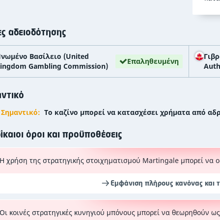
ς αδειοδότησης
νωμένο Βασίλειο (United
Γιβρ
Επαληθευμένη
ingdom Gambling Commission)
Auth
ντικό
Σημαντικό:
Το καζίνο μπορεί να κατασχέσει χρήματα από αδ
ίκαιοι όροι και προϋποθέσεις
Η χρήση της στρατηγικής στοιχηματισμού Martingale μπορεί να 
Εμφάνιση πλήρους κανόνας και 
Οι κοινές στρατηγικές κυνηγιού μπόνους μπορεί να θεωρηθούν 