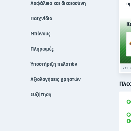
Ασφάλεια και δικαιοσύνη
αμ
Παιχνίδια
Κ
Μπόνους
Πληρωμές
Υποστήριξη πελατών
+21. 
Αξιολογήσεις χρηστών
Πλεο
Συζήτηση