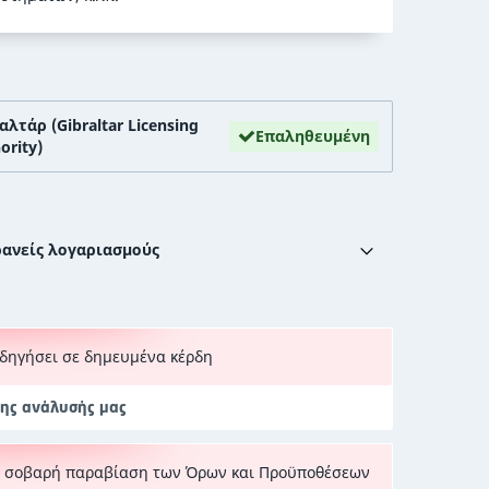
αλτάρ (Gibraltar Licensing
Επαληθευμένη
ority)
ρανείς λογαριασμούς
οδηγήσει σε δημευμένα κέρδη
της ανάλυσής μας
ως σοβαρή παραβίαση των Όρων και Προϋποθέσεων