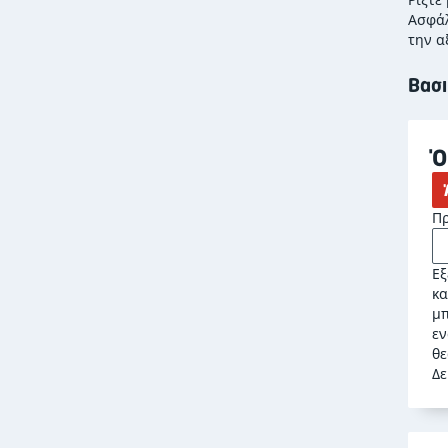
Ασφάλ
την α
Βασι
Ό
Όπως
σημα
οποί
Π
Εξ
κα
μπ
εν
θε
Δε