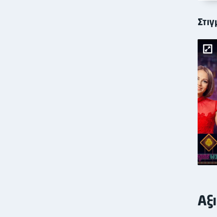
Στιγ
Αξ