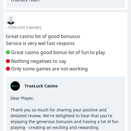
• ΠΡΙΝ ΑΠΌ 9 ΜΉΝΕΣ
Great casino lot of good bonusus
Service is very wel fast respons
Great casino good bonus lot of fun to play
Nothing negatives to say
Only some games are not working
TrueLuck Casino
Dear Player,
Thank you so much for sharing your positive and
detailed review. We’re delighted to hear that you’re
enjoying the generous bonuses and having a lot of fun
playing - creating an exciting and rewarding