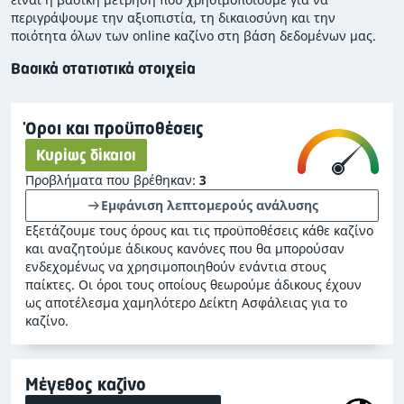
ενδεχομένως να μην μπορούν να σας πληρώσουν αν
περιγράψουμε την αξιοπιστία, τη δικαιοσύνη και την
ποιότητα όλων των online καζίνο στη βάση δεδομένων μας.
καταφέρετε να κερδίσετε ένα μεγάλο ποσό.
Βασικά στατιστικά στοιχεία
Το TrueLuck Casino λειτουργεί χωρίς έγκυρη άδεια.
Αυτή τη στιγμή, έχουμε
13 άμεσα παράπονα για το
Όροι και προϋποθέσεις
συγκεκριμένο καζίνο
στη βάση δεδομένων μας,
καθώς και
Κυρίως δίκαιοι
7 παράπονα για κάποια άλλα
συσχετιζόμενα καζίνο
. Εξαιτίας αυτών των
Προβλήματα που βρέθηκαν:
3
παραπόνων, δώσαμε σε αυτό το καζίνο
21.205
Εμφάνιση λεπτομερούς ανάλυσης
αρνητικούς πόντους συνολικά
, από τους οποίους οι
Εξετάζουμε τους όρους και τις προϋποθέσεις κάθε καζίνο
1.215
αφορούν συσχετιζόμενα καζίνο. Μπορείτε να
και αναζητούμε άδικους κανόνες που θα μπορούσαν
βρείτε περισσότερες πληροφορίες σχετικά με όλα τα
ενδεχομένως να χρησιμοποιηθούν ενάντια στους
παράπονα και τους αρνητικούς πόντους στο τμήμα
παίκτες. Οι όροι τους οποίους θεωρούμε άδικους έχουν
ως αποτέλεσμα χαμηλότερο Δείκτη Ασφάλειας για το
«Επεξήγηση του Δείκτη ασφάλειας» αυτής της
καζίνο.
αξιολόγησης.
Προειδοποίηση:
Το TrueLuck Casino έχει
Μέγεθος καζίνο
συγκεκριμένες ενότητες στους Όρους και