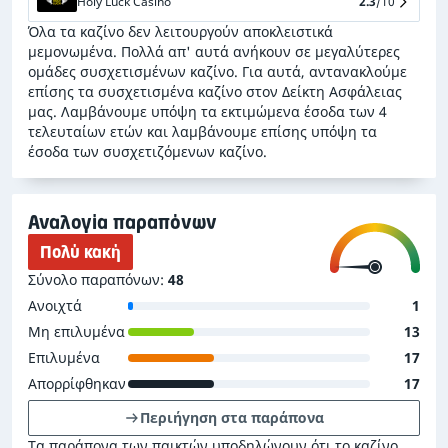
Holy Luck Casino
2.3
/10
ορίζεται ως η διαφορά ανάμεσα στο σύνολο
των κερδών σας και των χρημάτων που
Όλα τα καζίνο δεν λειτουργούν αποκλειστικά
μεμονωμένα. Πολλά απ' αυτά ανήκουν σε μεγαλύτερες
ποντάρατε. Αν κερδίσετε περισσότερα, δεν
ομάδες συσχετισμένων καζίνο. Για αυτά, αντανακλούμε
θα πάρετε τα χρήματα πάνω απ’ αυτό το
επίσης τα συσχετισμένα καζίνο στον Δείκτη Ασφάλειας
όριο. Θεωρούμε ότι οποιοδήποτε όριο
μας. Λαμβάνουμε υπόψη τα εκτιμώμενα έσοδα των 4
κέρδους είναι εξαιρετικά άδικο για τους
τελευταίων ετών και λαμβάνουμε επίσης υπόψη τα
παίκτες και αποτελεί αιτία χαμηλότερης
έσοδα των συσχετιζόμενων καζίνο.
βαθμολογίας από εμάς για όλα τα καζίνο που
εφαρμόζουν αυτού του είδους τον
Αναλογία παραπόνων
περιορισμό, εκτός αν το όριο κέρδους
επιβάλλεται από εξωτερικούς παράγοντες,
Πολύ κακή
όπως π.χ. από τοπικές ρυθμιστικές αρχές.
Σύνολο παραπόνων:
48
Ανοιχτά
1
Με βάση τις πληροφορίες που συλλέξαμε στην
Μη επιλυμένα
13
αξιολόγησή μας για το TrueLuck Casino, το καζίνο
Επιλυμένα
17
αυτό έχει πολύ χαμηλό Δείκτη ασφάλειας. Δεν σας
Απορρίφθηκαν
17
προτείνουμε να παίξετε σε αυτό το καζίνο και σας
Περιήγηση στα παράπονα
συμβουλεύουμε να το αποφύγετε.
Τα παράπονα των παικτών υποδηλώνουν ότι το καζίνο