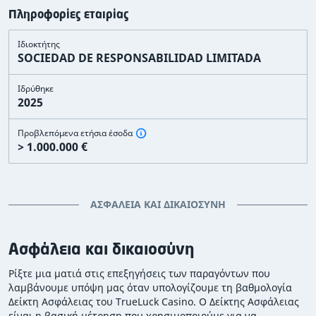
άδεια, τη γνησιότητα των παιχνιδιών, την ποιότητα
Πληροφορίες εταιρίας
της εξυπηρέτησης πελατών, το πόσο δίκαιοι είναι οι
Ιδιοκτήτης
όροι και οι προϋποθέσεις, τα όρια ανάληψης και
SOCIEDAD DE RESPONSABILIDAD LIMITADA
κέρδους, καθώς και άλλους παράγοντες. Καθώς το
TrueLuck Casino
σχετίζεται και με άλλα online
Ιδρύθηκε
καζίνο
, τα οποία παρατίθενται παρακάτω, η
2025
αξιολόγησή του επηρεάζεται από αυτά. Διαβάστε την
πλήρη αξιολόγησή μας παρακάτω, για να μάθετε
Προβλεπόμενα ετήσια έσοδα
> 1.000.000 €
περισσότερα σχετικά με αυτό το καζίνο.
Σύμφωνα με τις έρευνες και τους υπολογισμούς μας,
το TrueLuck Casino είναι ένα
μικρότερο online
ΑΣΦΆΛΕΙΑ ΚΑΙ ΔΙΚΑΙΟΣΎΝΗ
καζίνο
όσον αφορά τα συνολικά έσοδα. Ανήκει σε μια
ομάδα συσχετιζόμενων καζίνο. Ωστόσο, η ομάδα αυτή
είναι ακόμη αρκετά μικρή, ακόμη και όταν
Ασφάλεια και δικαιοσύνη
αξιολογείται σε συνολικό επίπεδο. Τα έσοδα ενός
Ρίξτε μια ματιά στις επεξηγήσεις των παραγόντων που
καζίνο είναι ένας σημαντικός παράγοντας, καθώς τα
λαμβάνουμε υπόψη μας όταν υπολογίζουμε τη βαθμολογία
μεγαλύτερα καζίνο δεν έχουν συνήθως πρόβλημα να
Δείκτη Ασφάλειας του TrueLuck Casino. Ο Δείκτης Ασφάλειας
πληρώνουν τα μεγάλα κέρδη, ενώ τα μικρότερα καζίνο
είναι η βασική μέτρηση που χρησιμοποιούμε για να