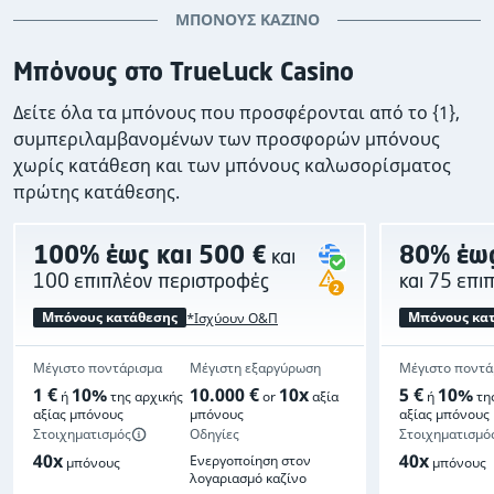
ΜΠΌΝΟΥΣ ΚΑΖΊΝΟ
Μπόνους στο TrueLuck Casino
Δείτε όλα τα μπόνους που προσφέρονται από το {1},
συμπεριλαμβανομένων των προσφορών μπόνους
χωρίς κατάθεση και των μπόνους καλωσορίσματος
πρώτης κατάθεσης.
100% έως και 500 €
80% έως
και
100 επιπλέον περιστροφές
και 75 επι
2
Μπόνους κατάθεσης
Μπόνους κα
*Ισχύουν Ο&Π
Μέγιστο ποντάρισμα
Μέγιστη εξαργύρωση
Μέγιστο ποντά
1 €
10%
10.000 €
10x
5 €
10%
ή
της αρχικής
or
αξία
ή
της
αξίας μπόνους
μπόνους
αξίας μπόνους
Στοιχηματισμός
Οδηγίες
Στοιχηματισμό
40x
40x
Ενεργοποίηση στον
μπόνους
μπόνους
λογαριασμό καζίνο