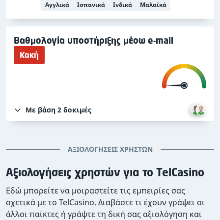
Αγγλικά
Ισπανικά
Ινδικά
Μαλαϊκά
Βαθμολογία υποστήριξης μέσω e-mail
Κακή
Με βάση
2
δοκιμές
ΑΞΙΟΛΟΓΉΣΕΙΣ ΧΡΗΣΤΏΝ
Αξιολογήσεις χρηστών για το TelCasino
Εδώ μπορείτε να μοιραστείτε τις εμπειρίες σας
σχετικά με το TelCasino. Διαβάστε τι έχουν γράψει οι
άλλοι παίκτες ή γράψτε τη δική σας αξιολόγηση και