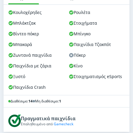
Κουλοχέρηδες
Ρουλέτα
Μπλάκτζακ
Στοιχήματα
Βίντεο πόκερ
Μπίνγκο
Μπακαρά
Παιχνίδια Τζακπότ
Ζωντανά παιχνίδια
Πόκερ
Παιχνίδια με ζάρια
Κίνο
Ξυστό
Στοιχηματισμός eSports
Παιχνίδια Crash
Διαθέσιμο:
14
Μη διαθέσιμο:
1
Πραγματικά παιχνίδια
Επαληθευμένο από
Gamecheck