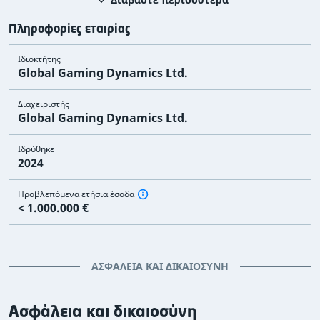
παράπονα των παικτών του καζίνο, τα εκτιμώμενα
έσοδα, την άδεια, τη γνησιότητα των παιχνιδιών, την
Πληροφορίες εταιρίας
ποιότητα της εξυπηρέτησης πελατών, το πόσο δίκαιοι
Ιδιοκτήτης
είναι οι όροι και οι προϋποθέσεις, τα όρια ανάληψης
Global Gaming Dynamics Ltd.
και κέρδους, καθώς και άλλους παράγοντες. Διαβάστε
την πλήρη αξιολόγησή μας παρακάτω, για να μάθετε
Διαχειριστής
περισσότερα σχετικά με αυτό το καζίνο.
Global Gaming Dynamics Ltd.
Σύμφωνα με τις έρευνες και τους υπολογισμούς μας,
Ιδρύθηκε
το TelCasino είναι ένα
μικρότερο online καζίνο
όσον
2024
αφορά τα συνολικά έσοδα. Τα έσοδα ενός καζίνο είναι
ένας σημαντικός παράγοντας, καθώς τα μεγαλύτερα
Προβλεπόμενα ετήσια έσοδα
< 1.000.000 €
καζίνο δεν έχουν συνήθως πρόβλημα να πληρώνουν
τα μεγάλα κέρδη, ενώ τα μικρότερα καζίνο
ενδεχομένως να μην μπορούν να σας πληρώσουν αν
καταφέρετε να κερδίσετε ένα μεγάλο ποσό.
ΑΣΦΆΛΕΙΑ ΚΑΙ ΔΙΚΑΙΟΣΎΝΗ
Δεν βρήκαμε
κανένα σχετικό παράπονο
για αυτό το
καζίνο.
Ασφάλεια και δικαιοσύνη