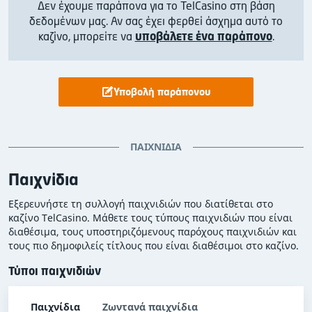
Δεν έχουμε παράπονα για το TelCasino στη βάση
δεδομένων μας. Αν σας έχει φερθεί άσχημα αυτό το
καζίνο, μπορείτε να
υποβάλετε ένα παράπονο
.
Υποβολή παράπονου
ΠΑΙΧΝΊΔΙΑ
Παιχνίδια
Εξερευνήστε τη συλλογή παιχνιδιών που διατίθεται στο
καζίνο TelCasino. Μάθετε τους τύπους παιχνιδιών που είναι
διαθέσιμα, τους υποστηριζόμενους παρόχους παιχνιδιών και
τους πιο δημοφιλείς τίτλους που είναι διαθέσιμοι στο καζίνο.
Τύποι παιχνιδιών
Παιχνίδια
Ζωντανά παιχνίδια