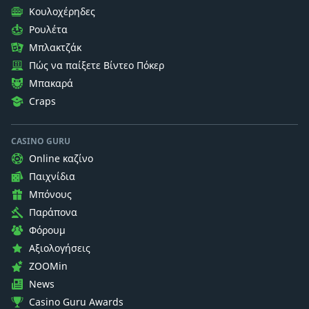
Κουλοχέρηδες
Ρουλέτα
Μπλακτζάκ
Πώς να παίξετε Βίντεο Πόκερ
Μπακαρά
Craps
CASINO GURU
Online καζίνο
Παιχνίδια
Μπόνους
Παράπονα
Φόρουμ
Αξιολογήσεις
ZOOMin
News
Casino Guru Awards