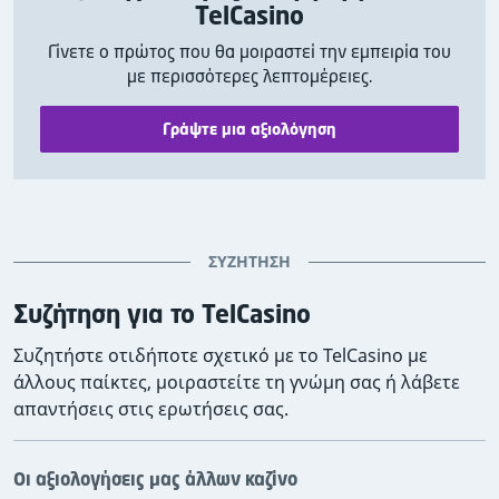
TelCasino
Γίνετε ο πρώτος που θα μοιραστεί την εμπειρία του
με περισσότερες λεπτομέρειες.
Γράψτε μια αξιολόγηση
ΣΥΖΉΤΗΣΗ
Συζήτηση για το TelCasino
Συζητήστε οτιδήποτε σχετικό με το TelCasino με
άλλους παίκτες, μοιραστείτε τη γνώμη σας ή λάβετε
απαντήσεις στις ερωτήσεις σας.
Οι αξιολογήσεις μας άλλων καζίνο