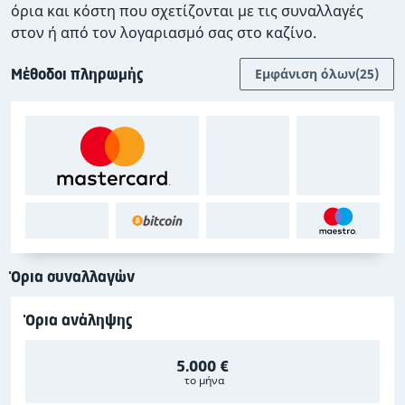
όρια και κόστη που σχετίζονται με τις συναλλαγές
στον ή από τον λογαριασμό σας στο καζίνο.
Μέθοδοι πληρωμής
Εμφάνιση όλων
(25)
Όρια συναλλαγών
Όρια ανάληψης
5.000 €
το μήνα