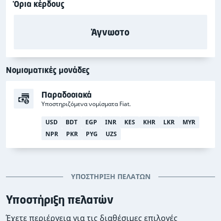
Όρια κέρδους
Άγνωστο
Νομισματικές μονάδες
Παραδοσιακά
Υποστηριζόμενα νομίσματα Fiat.
USD
BDT
EGP
INR
KES
KHR
LKR
MYR
NPR
PKR
PYG
UZS
ΥΠΟΣΤΉΡΙΞΗ ΠΕΛΑΤΏΝ
Υποστήριξη πελατών
Έχετε περιέργεια για τις διαθέσιμες επιλογές