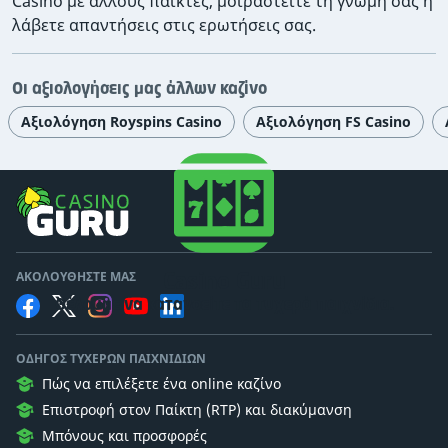
Casino με άλλους παίκτες, μοιραστείτε τη γνώμη σας ή
λάβετε απαντήσεις στις ερωτήσεις σας.
Οι αξιολογήσεις μας άλλων καζίνο
Αξιολόγηση Royspins Casino
Αξιολόγηση FS Casino
Casino Guru
ΑΚΟΛΟΥΘΉΣΤΕ ΜΑΣ
Θέλουμε να κατανοείτε τα τυχερά παιχνίδια.
ΟΔΗΓΌΣ ΤΥΧΕΡΏΝ ΠΑΙΧΝΙΔΙΏΝ
Πώς να επιλέξετε ένα online καζίνο
Επιστροφή στον Παίκτη (RTP) και διακύμανση
Μπόνους και προσφορές