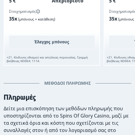
5 €
Απεριόριστο
5 €
Στοιχηματισμός
Στοιχηματισμό
35x
35x
(μπόνους + κατάθεση)
(μπόνους 
Έλεγχος μπόνους
+21. Κίνδυνος εθισμού και απώλειας περιουσίας. Γραμμή
+21. Κίνδυνος εθισ
βοήθειας ΚΕΘΕΑ: 1114.
βοήθειας ΚΕΘΕΑ: 1
ΜΈΘΟΔΟΙ ΠΛΗΡΩΜΉΣ
Πληρωμές
Δείτε μια επισκόπηση των μεθόδων πληρωμής που
υποστηρίζονται από το Spins Of Glory Casino, μαζί με
τα σχετικά όρια και κόστη που σχετίζονται με τις
συναλλαγές στον ή από τον λογαριασμό σας στο