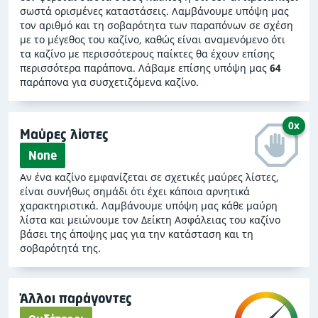
σωστά ορισμένες καταστάσεις. Λαμβάνουμε υπόψη μας
τον αριθμό και τη σοβαρότητα των παραπόνων σε σχέση
με το μέγεθος του καζίνο, καθώς είναι αναμενόμενο ότι
τα καζίνο με περισσότερους παίκτες θα έχουν επίσης
περισσότερα παράπονα. Λάβαμε επίσης υπόψη μας
64
παράπονα για συσχετιζόμενα καζίνο.
0x
Μαύρες λίστες
None
Αν ένα καζίνο εμφανίζεται σε σχετικές μαύρες λίστες,
είναι συνήθως σημάδι ότι έχει κάποια αρνητικά
χαρακτηριστικά. Λαμβάνουμε υπόψη μας κάθε μαύρη
λίστα και μειώνουμε τον Δείκτη Ασφάλειας του καζίνο
βάσει της άποψης μας για την κατάσταση και τη
σοβαρότητά της.
Άλλοι παράγοντες