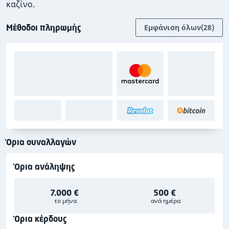
καζίνο.
Μέθοδοι πληρωμής
Εμφάνιση όλων
(28)
Όρια συναλλαγών
Όρια ανάληψης
7.000 €
500 €
το μήνα
ανά ημέρα
Όρια κέρδους