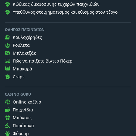
Κώδικας δικαιοσύνης τυχερών παιχνιδιών
Υπεύθυνος στοιχηματισμός και εθισμός στον τζόγο
ΟΔΗΓΌΣ ΠΑΙΧΝΙΔΙΏΝ
Κουλοχέρηδες
Ρουλέτα
Μπλακτζάκ
Πώς να παίξετε Βίντεο Πόκερ
Μπακαρά
Craps
CASINO GURU
Online καζίνο
Παιχνίδια
Μπόνους
Παράπονα
Φόρουμ