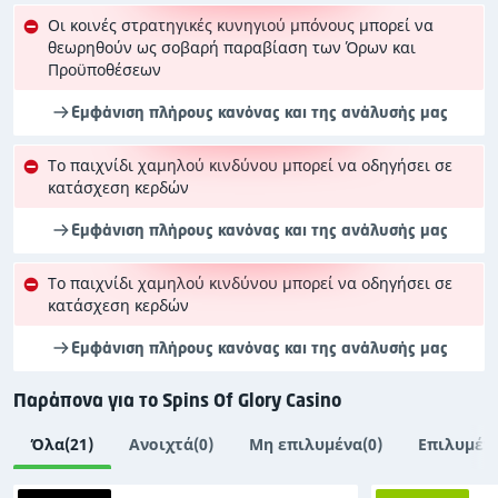
Οι κοινές στρατηγικές κυνηγιού μπόνους μπορεί να
θεωρηθούν ως σοβαρή παραβίαση των Όρων και
Προϋποθέσεων
Εμφάνιση πλήρους κανόνας και της ανάλυσής μας
Το παιχνίδι χαμηλού κινδύνου μπορεί να οδηγήσει σε
κατάσχεση κερδών
Εμφάνιση πλήρους κανόνας και της ανάλυσής μας
Το παιχνίδι χαμηλού κινδύνου μπορεί να οδηγήσει σε
κατάσχεση κερδών
Εμφάνιση πλήρους κανόνας και της ανάλυσής μας
Παράπονα για το Spins Of Glory Casino
Όλα
(21)
Ανοιχτά
(0)
Μη επιλυμένα
(0)
Επιλυμέν