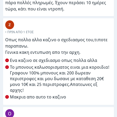
πάρα πολλές πληρωμές. Έχουν περάσει 10 ημέρες
τώρα, κάτι που είναι ντροπή.
• ΠΡΙΝ ΑΠΌ 1 ΈΤΟΣ
Οπως πολλα αλλα καζινο ο σχεδιασμος του,τιποτε
παραπανω.
Γενικα κακη εντυπωση απο την αρχη.
Ενα καζινο σε σχεδιασμο οπως πολλα αλλα
Το μπονους καλωσορισματος ειναι μια κοροιδια!
Γραφουν 100% μπονους και 200 δωρεαν
περιστροφες και μου δωσανε με καταθεση 20€
μονο 10€ και 25 περιστροφες.Απατεωνες εξ
αρχης!
Μακρια απο αυτο το καζινο