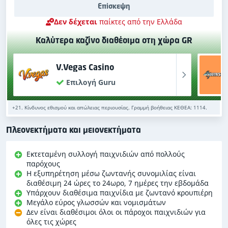
Επίσκεψη
Δεν δέχεται
παίκτες από την Ελλάδα
Καλύτερα καζίνο διαθέσιμα στη χώρα GR
V.Vegas Casino
Επιλογή Guru
+21. Κίνδυνος εθισμού και απώλειας περιουσίας. Γραμμή βοήθειας ΚΕΘΕΑ: 1114.
Πλεονεκτήματα και μειονεκτήματα
Εκτεταμένη συλλογή παιχνιδιών από πολλούς
παρόχους
Η εξυπηρέτηση μέσω ζωντανής συνομιλίας είναι
διαθέσιμη 24 ώρες το 24ωρο, 7 ημέρες την εβδομάδα
Υπάρχουν διαθέσιμα παιχνίδια με ζωντανό κρουπιέρη
Μεγάλο εύρος γλωσσών και νομισμάτων
Δεν είναι διαθέσιμοι όλοι οι πάροχοι παιχνιδιών για
όλες τις χώρες