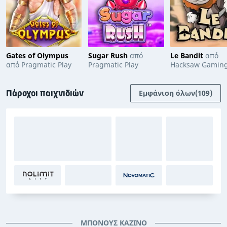
Gates of Olympus
Sugar Rush
από
Le Bandit
από
από Pragmatic Play
Pragmatic Play
Hacksaw Gamin
Πάροχοι παιχνιδιών
Εμφάνιση όλων
(109)
ΜΠΌΝΟΥΣ ΚΑΖΊΝΟ