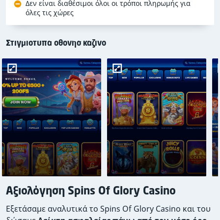
Δεν είναι διαθέσιμοι όλοι οι τρόποι πληρωμής για
όλες τις χώρες
Στιγμιοτυπα οθονησ καζινο
Αξιολόγηση Spins Of Glory Casino
Εξετάσαμε αναλυτικά το Spins Of Glory Casino και του