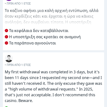
• ΠΡΙΝ ΑΠΌ 1 ΈΤΟΣ
Το καζίνο αφήνει μια καλή αρχική εντύπωση, αλλά
όταν κερδίζεις κάτι και έρχεται η ώρα να κάνεις
ανάληψη, δεν συμβαίνει τίποτα. Η υποστήριξη
απλώς καθυστερεί και σε αγνοεί.
Τα κεφάλαια δεν καταβάλλονται
Η υποστήριξη σας κρατάει σε αναμονή
Προσοχή, δεν συνιστάται. Μείνετε μακριά από αυτό
Τα παράπονα αγνοούνται
το καζίνο.
• ΠΡΙΝ ΑΠΌ 1 ΈΤΟΣ
My first withdrawal was completed in 3 days, but it's
been 11 days since I requested my second one—and I
still haven’t received it. The only excuse they gave was
a "high volume of withdrawal requests." In 2025,
that’s just not acceptable. I don’t recommend this
casino. Beware.