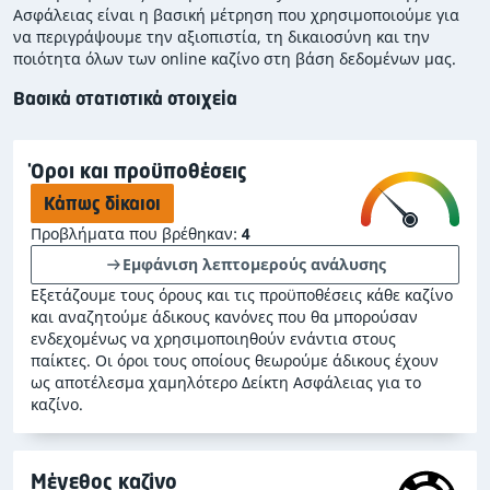
ομάδα συσχετιζόμενων καζίνο. Ωστόσο, η ομάδα αυτή
Ασφάλειας είναι η βασική μέτρηση που χρησιμοποιούμε για
είναι ακόμη αρκετά μικρή, ακόμη και όταν
να περιγράψουμε την αξιοπιστία, τη δικαιοσύνη και την
αξιολογείται σε συνολικό επίπεδο. Τα έσοδα ενός
ποιότητα όλων των online καζίνο στη βάση δεδομένων μας.
καζίνο είναι ένας σημαντικός παράγοντας, καθώς τα
Βασικά στατιστικά στοιχεία
μεγαλύτερα καζίνο δεν έχουν συνήθως πρόβλημα να
πληρώνουν τα μεγάλα κέρδη, ενώ τα μικρότερα καζίνο
ενδεχομένως να μην μπορούν να σας πληρώσουν αν
Όροι και προϋποθέσεις
καταφέρετε να κερδίσετε ένα μεγάλο ποσό.
Κάπως δίκαιοι
Δεν βρήκαμε
κανένα σχετικό παράπονο
για αυτό το
Προβλήματα που βρέθηκαν:
4
καζίνο.
Εμφάνιση λεπτομερούς ανάλυσης
Εξετάζουμε τους όρους και τις προϋποθέσεις κάθε καζίνο
Προειδοποίηση:
Το Spins Of Glory Casino έχει
και αναζητούμε άδικους κανόνες που θα μπορούσαν
ενδεχομένως να χρησιμοποιηθούν ενάντια στους
συγκεκριμένες ενότητες στους Όρους και
παίκτες. Οι όροι τους οποίους θεωρούμε άδικους έχουν
Προϋποθέσεις για τα Μπόνους που θεωρούμε ότι
ως αποτέλεσμα χαμηλότερο Δείκτη Ασφάλειας για το
είναι
άδικοι για τους παίκτες του καζίνο
. Οι
καζίνο.
συγκεκριμένοι όροι και προϋποθέσεις μπορεί να
σας δημιουργήσουν κάποιο πρόβλημα, αν
αποφασίσετε να επωφεληθείτε από τα μπόνους ή
Μέγεθος καζίνο