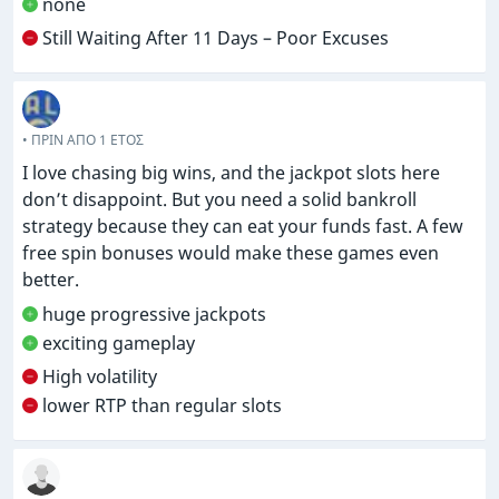
none
Still Waiting After 11 Days – Poor Excuses
• ΠΡΙΝ ΑΠΌ 1 ΈΤΟΣ
I love chasing big wins, and the jackpot slots here
don’t disappoint. But you need a solid bankroll
strategy because they can eat your funds fast. A few
free spin bonuses would make these games even
better.
huge progressive jackpots
exciting gameplay
High volatility
lower RTP than regular slots