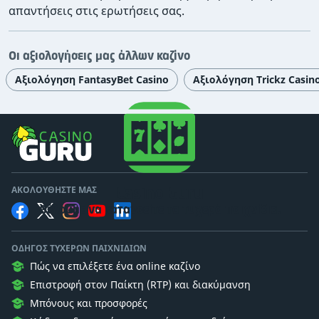
απαντήσεις στις ερωτήσεις σας.
Οι αξιολογήσεις μας άλλων καζίνο
Αξιολόγηση FantasyBet Casino
Αξιολόγηση Trickz Casin
Casino Guru
ΑΚΟΛΟΥΘΉΣΤΕ ΜΑΣ
Θέλουμε να κατανοείτε τα τυχερά παιχνίδια.
ΟΔΗΓΌΣ ΤΥΧΕΡΏΝ ΠΑΙΧΝΙΔΙΏΝ
Πώς να επιλέξετε ένα online καζίνο
Επιστροφή στον Παίκτη (RTP) και διακύμανση
Μπόνους και προσφορές