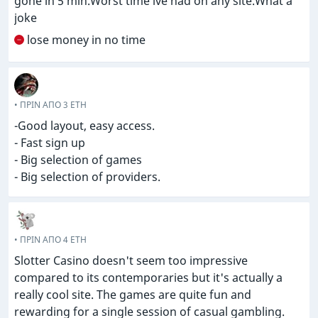
gone in 5 min.Worst time ive had on any site.What a
joke
lose money in no time
• ΠΡΙΝ ΑΠΌ 3 ΈΤΗ
-Good layout, easy access.
- Fast sign up
- Big selection of games
- Big selection of providers.
• ΠΡΙΝ ΑΠΌ 4 ΈΤΗ
Slotter Casino doesn't seem too impressive
compared to its contemporaries but it's actually a
really cool site. The games are quite fun and
rewarding for a single session of casual gambling.