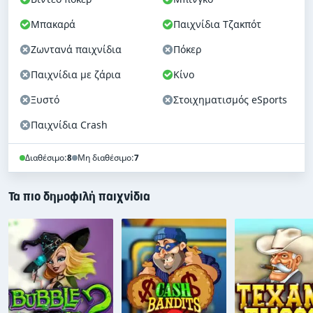
Μπακαρά
Παιχνίδια Τζακπότ
Ζωντανά παιχνίδια
Πόκερ
Παιχνίδια με ζάρια
Κίνο
Ξυστό
Στοιχηματισμός eSports
Παιχνίδια Crash
Διαθέσιμο:
8
Μη διαθέσιμο:
7
Τα πιο δημοφιλή παιχνίδια