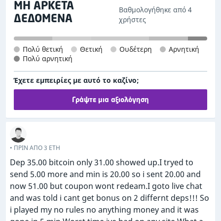
ΜΗ ΑΡΚΕΤΆ
Βαθμολογήθηκε από 4
ΔΕΔΟΜΈΝΑ
χρήστες
Πολύ θετική
Θετική
Ουδέτερη
Αρνητική
Πολύ αρνητική
Έχετε εμπειρίες με αυτό το καζίνο;
Γράψτε μια αξιολόγηση
• ΠΡΙΝ ΑΠΌ 3 ΈΤΗ
Dep 35.00 bitcoin only 31.00 showed up.I tryed to
send 5.00 more and min is 20.00 so i sent 20.00 and
now 51.00 but coupon wont redeam.I goto live chat
and was told i cant get bonus on 2 differnt deps!!! So
i played my no rules no anything money and it was