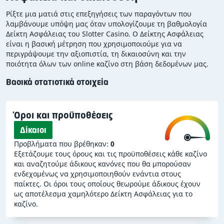
μια μεγάλη ομάδα συσχετιζόμενων καζίνο με υψηλά
Ρίξτε μια ματιά στις επεξηγήσεις των παραγόντων που
συνδυαστικά έσοδα. Τα έσοδα ενός καζίνο είναι ένας
λαμβάνουμε υπόψη μας όταν υπολογίζουμε τη βαθμολογία
σημαντικός παράγοντας, καθώς τα μεγαλύτερα καζίνο
Δείκτη Ασφάλειας του Slotter Casino. Ο Δείκτης Ασφάλειας
δεν έχουν συνήθως πρόβλημα να πληρώνουν τα
είναι η βασική μέτρηση που χρησιμοποιούμε για να
μεγάλα κέρδη, ενώ τα μικρότερα καζίνο ενδεχομένως
περιγράψουμε την αξιοπιστία, τη δικαιοσύνη και την
ποιότητα όλων των online καζίνο στη βάση δεδομένων μας.
να μην μπορούν να σας πληρώσουν αν καταφέρετε να
κερδίσετε ένα μεγάλο ποσό.
Βασικά στατιστικά στοιχεία
Αυτή τη στιγμή, έχουμε
0 άμεσα παράπονα για το
συγκεκριμένο καζίνο
στη βάση δεδομένων μας,
Όροι και προϋποθέσεις
καθώς και
31 παράπονα για κάποια άλλα
Δίκαιοι
συσχετιζόμενα καζίνο
. Εξαιτίας αυτών των
Προβλήματα που βρέθηκαν:
0
παραπόνων, δώσαμε σε αυτό το καζίνο
2.161
Εξετάζουμε τους όρους και τις προϋποθέσεις κάθε καζίνο
αρνητικούς πόντους συνολικά
, από τους οποίους οι
και αναζητούμε άδικους κανόνες που θα μπορούσαν
2.161
αφορούν συσχετιζόμενα καζίνο. Μπορείτε να
ενδεχομένως να χρησιμοποιηθούν ενάντια στους
βρείτε περισσότερες πληροφορίες σχετικά με όλα τα
παίκτες. Οι όροι τους οποίους θεωρούμε άδικους έχουν
παράπονα και τους αρνητικούς πόντους στο τμήμα
ως αποτέλεσμα χαμηλότερο Δείκτη Ασφάλειας για το
καζίνο.
«Επεξήγηση του Δείκτη ασφάλειας» αυτής της
αξιολόγησης.