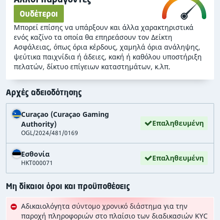
Ουδέτεροι
Μπορεί επίσης να υπάρξουν και άλλα χαρακτηριστικά
ενός καζίνο τα οποία θα επηρεάσουν τον Δείκτη
Ασφάλειας, όπως όρια κέρδους, χαμηλά όρια ανάληψης,
ψεύτικα παιχνίδια ή άδειες, κακή ή καθόλου υποστήριξη
πελατών, δίκτυο επίγειων καταστημάτων, κ.λπ.
Αρχές αδειοδότησης
Curaçao (Curaçao Gaming
Επαληθευμένη
Authority)
OGL/2024/481/0169
Εσθονία
Επαληθευμένη
HKT000071
Μη δίκαιοι όροι και προϋποθέσεις
Αδικαιολόγητα σύντομο χρονικό διάστημα για την
παροχή πληροφοριών στο πλαίσιο των διαδικασιών KYC