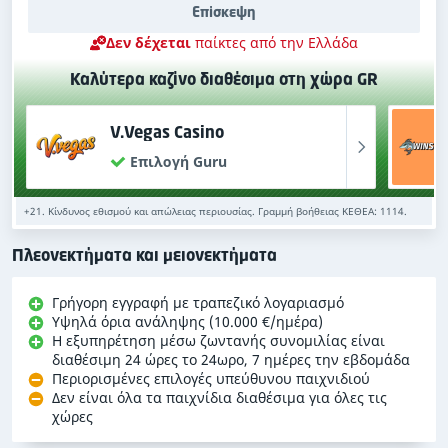
Επίσκεψη
Δεν δέχεται
παίκτες από την Ελλάδα
Καλύτερα καζίνο διαθέσιμα στη χώρα GR
V.Vegas Casino
Επιλογή Guru
+21. Κίνδυνος εθισμού και απώλειας περιουσίας. Γραμμή βοήθειας ΚΕΘΕΑ: 1114.
Πλεονεκτήματα και μειονεκτήματα
Γρήγορη εγγραφή με τραπεζικό λογαριασμό
Υψηλά όρια ανάληψης (10.000 €/ημέρα)
Η εξυπηρέτηση μέσω ζωντανής συνομιλίας είναι
διαθέσιμη 24 ώρες το 24ωρο, 7 ημέρες την εβδομάδα
Περιορισμένες επιλογές υπεύθυνου παιχνιδιού
Δεν είναι όλα τα παιχνίδια διαθέσιμα για όλες τις
χώρες