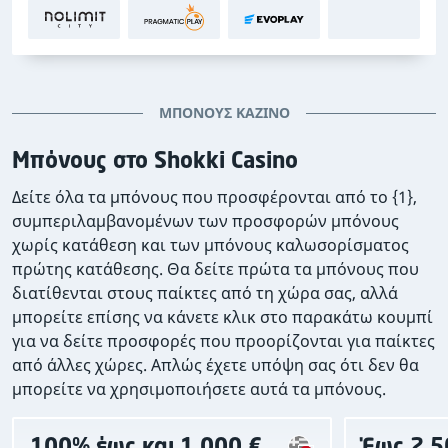
ΜΠΌΝΟΥΣ ΚΑΖΊΝΟ
Μπόνους στο Shokki Casino
Δείτε όλα τα μπόνους που προσφέρονται από το {1},
συμπεριλαμβανομένων των προσφορών μπόνους
χωρίς κατάθεση και των μπόνους καλωσορίσματος
πρώτης κατάθεσης. Θα δείτε πρώτα τα μπόνους που
διατίθενται στους παίκτες από τη χώρα σας, αλλά
μπορείτε επίσης να κάνετε κλικ στο παρακάτω κουμπί
για να δείτε προσφορές που προορίζονται για παίκτες
από άλλες χώρες. Απλώς έχετε υπόψη σας ότι δεν θα
μπορείτε να χρησιμοποιήσετε αυτά τα μπόνους.
100% έως και 1.000 €
Έως 2.