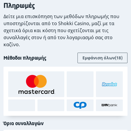
Πληρωμές
Δείτε μια επισκόπηση των μεθόδων πληρωμής που
υποστηρίζονται από το Shokki Casino, μαζί με τα
σχετικά όρια και κόστη που σχετίζονται με τις
συναλλαγές στον ή από τον λογαριασμό σας στο
καζίνο.
Μέθοδοι πληρωμής
Εμφάνιση όλων
(18)
Όρια συναλλαγών