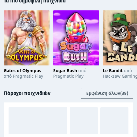
Τα πιο δημοφιλή παιχνίδια
Gates of Olympus
Sugar Rush
από
Le Bandit
από
από Pragmatic Play
Pragmatic Play
Hacksaw Gamin
Πάροχοι παιχνιδιών
Εμφάνιση όλων
(39)