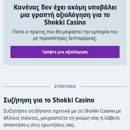
Κανένας δεν έχει ακόμη υποβάλει
μια γραπτή αξιολόγηση για το
Shokki Casino
Γίνετε ο πρώτος που θα μοιραστεί την εμπειρία του
με περισσότερες λεπτομέρειες.
Γράψτε μια αξιολόγηση
ΣΥΖΉΤΗΣΗ
Συζήτηση για το Shokki Casino
Συζητήστε οτιδήποτε σχετικό με το Shokki Casino με
άλλους παίκτες, μοιραστείτε τη γνώμη σας ή λάβετε
απαντήσεις στις ερωτήσεις σας.