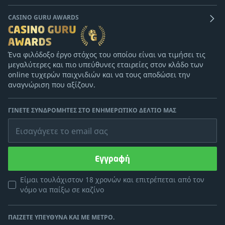
CASINO GURU AWARDS
Ένα φιλόδοξο έργο στόχος του οποίου είναι να τιμήσει τις
μεγαλύτερες και πιο υπεύθυνες εταιρείες στον κλάδο των
online τυχερών παιχνιδιών και να τους αποδώσει την
αναγνώριση που αξίζουν.
ΓΊΝΕΤΕ ΣΥΝΔΡΟΜΗΤΈΣ ΣΤΟ ΕΝΗΜΕΡΩΤΙΚΌ ΔΕΛΤΊΟ ΜΑΣ
Εισαγάγετε το email σας
Εγγραφή
Είμαι τουλάχιστον 18 χρονών και επιτρέπεται από τον
νόμο να παίξω σε καζίνο
ΠΑΊΖΕΤΕ ΥΠΕΎΘΥΝΑ ΚΑΙ ΜΕ ΜΈΤΡΟ.