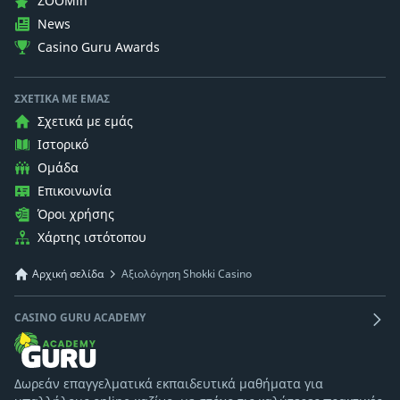
ZOOMin
News
Casino Guru Awards
ΣΧΕΤΙΚΆ ΜΕ ΕΜΆΣ
Σχετικά με εμάς
Ιστορικό
Ομάδα
Επικοινωνία
Όροι χρήσης
Χάρτης ιστότοπου
Αρχική σελίδα
Αξιολόγηση Shokki Casino
CASINO GURU ACADEMY
Δωρεάν επαγγελματικά εκπαιδευτικά μαθήματα για