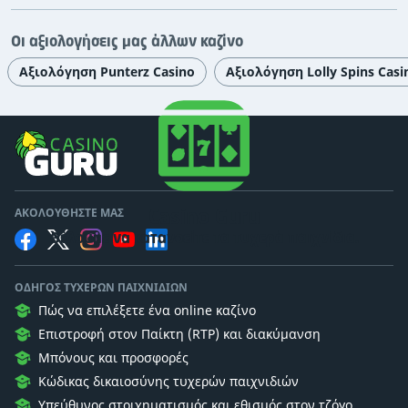
Οι αξιολογήσεις μας άλλων καζίνο
Αξιολόγηση Punterz Casino
Αξιολόγηση Lolly Spins Casi
Casino Guru
ΑΚΟΛΟΥΘΉΣΤΕ ΜΑΣ
Θέλουμε να κατανοείτε τα τυχερά παιχνίδια.
ΟΔΗΓΌΣ ΤΥΧΕΡΏΝ ΠΑΙΧΝΙΔΙΏΝ
Πώς να επιλέξετε ένα online καζίνο
Επιστροφή στον Παίκτη (RTP) και διακύμανση
Μπόνους και προσφορές
Κώδικας δικαιοσύνης τυχερών παιχνιδιών
Υπεύθυνος στοιχηματισμός και εθισμός στον τζόγο