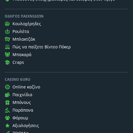
ΟΔΗΓΌΣ ΠΑΙΧΝΙΔΙΏΝ
Κουλοχέρηδες
Ρουλέτα
Μπλακτζάκ
Πώς να παίξετε Βίντεο Πόκερ
Μπακαρά
Craps
CASINO GURU
Online καζίνο
Παιχνίδια
Μπόνους
Παράπονα
Φόρουμ
Αξιολογήσεις