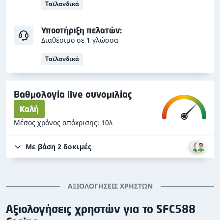
Ταϊλανδικά
Υποστήριξη πελατών:
Διαθέσιμο σε
1
γλώσσα
Ταϊλανδικά
Βαθμολογία live συνομιλίας
Καλή
Μέσος χρόνος απόκρισης: 10λ
Με βάση
2
δοκιμές
ΑΞΙΟΛΟΓΉΣΕΙΣ ΧΡΗΣΤΏΝ
Αξιολογήσεις χρηστών για το SFC588