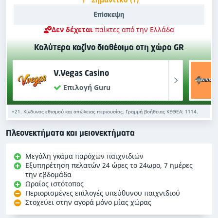
Επίσκεψη
Δεν δέχεται
παίκτες από την Ελλάδα
Καλύτερα καζίνο διαθέσιμα στη χώρα GR
V.Vegas Casino
Επιλογή Guru
+21. Κίνδυνος εθισμού και απώλειας περιουσίας. Γραμμή βοήθειας ΚΕΘΕΑ: 1114.
Πλεονεκτήματα και μειονεκτήματα
Μεγάλη γκάμα παρόχων παιχνιδιών
Εξυπηρέτηση πελατών 24 ώρες το 24ωρο, 7 ημέρες
την εβδομάδα
Ωραίος ιστότοπος
Περιορισμένες επιλογές υπεύθυνου παιχνιδιού
Στοχεύει στην αγορά μόνο μίας χώρας