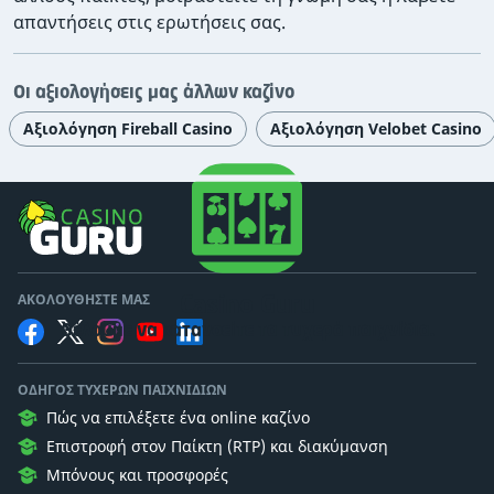
απαντήσεις στις ερωτήσεις σας.
Οι αξιολογήσεις μας άλλων καζίνο
Αξιολόγηση Fireball Casino
Αξιολόγηση Velobet Casino
Casino Guru
ΑΚΟΛΟΥΘΉΣΤΕ ΜΑΣ
Θέλουμε να κατανοείτε τα τυχερά παιχνίδια.
ΟΔΗΓΌΣ ΤΥΧΕΡΏΝ ΠΑΙΧΝΙΔΙΏΝ
Πώς να επιλέξετε ένα online καζίνο
Επιστροφή στον Παίκτη (RTP) και διακύμανση
Μπόνους και προσφορές