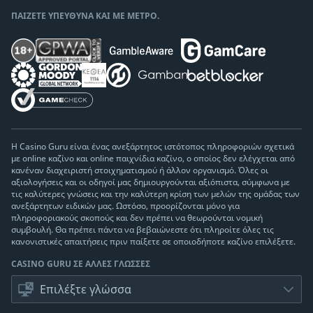
ΠΑΊΖΕΤΕ ΥΠΕΎΘΥΝΑ ΚΑΙ ΜΕ ΜΈΤΡΟ.
Η Casino Guru είναι ένας ανεξάρτητος ιστότοπος πληροφοριών σχετικά
με online καζίνο και online παιχνίδια καζίνο, ο οποίος δεν ελέγχεται από
κανέναν διαχειριστή στοιχηματισμού ή άλλον οργανισμό. Όλες οι
αξιολογήσεις και οι οδηγοί μας δημιουργούνται αξιόπιστα, σύμφωνα με
τις καλύτερες γνώσεις και την καλύτερη κρίση των μελών της ομάδας των
ανεξάρτητων ειδικών μας. Ωστόσο, προορίζονται μόνο για
πληροφοριακούς σκοπούς και δεν πρέπει να θεωρούνται νομική
συμβουλή. Θα πρέπει πάντα να βεβαιώνεστε ότι πληροίτε όλες τις
κανονιστικές απαιτήσεις πριν παίξετε σε οποιοδήποτε καζίνο επιλέξετε.
CASINO GURU ΣΕ ΆΛΛΕΣ ΓΛΏΣΣΕΣ
Επιλέξτε γλώσσα