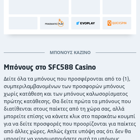
ΜΠΌΝΟΥΣ ΚΑΖΊΝΟ
Μπόνους στο SFC588 Casino
Δείτε όλα τα μπόνους που προσφέρονται από το {1},
συμπεριλαμβανομένων των προσφορών μπόνους
χωρίς κατάθεση και των μπόνους καλωσορίσματος
πρώτης κατάθεσης. Θα δείτε πρώτα τα μπόνους που
διατίθενται στους παίκτες από τη χώρα σας, αλλά
μπορείτε επίσης να κάνετε κλικ στο παρακάτω κουμπί
για να δείτε προσφορές που προορίζονται για παίκτες
από άλλες χώρες. Απλώς έχετε υπόψη σας ότι δεν θα
μπορείτε να χρησιμοποιήσετε αυτά τα μπόνους.