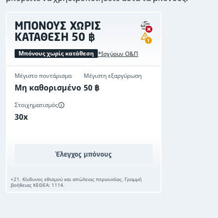
ΜΠΟΝΟΥΣ ΧΩΡΙΣ
ΚΑΤΑΘΕΣΗ 50 ฿
1
Μπόνους χωρίς κατάθεση
*Ισχύουν Ο&Π
Μέγιστο ποντάρισμα
Μέγιστη εξαργύρωση
Μη καθορισμένο
50 ฿
Στοιχηματισμός
30x
Έλεγχος μπόνους
+21. Κίνδυνος εθισμού και απώλειας περιουσίας. Γραμμή
βοήθειας ΚΕΘΕΑ: 1114.