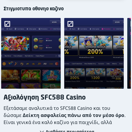
Στιγμιοτυπα οθονησ καζινο
Αξιολόγηση SFC588 Casino
Εξετάσαμε αναλυτικά το SFC588 Casino και του
δώσαμε
Δείκτη ασφαλείας πάνω από τον μέσο όρο
.
Είναι γενικά ένα καλό καζίνο για παιχνίδι, αλλά
υπάρχουν ορισμένα στοιχεία που θα ήταν καλό να
Διαβάστε περισσότερα