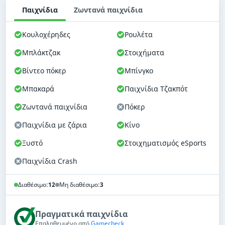
Παιχνίδια
Ζωντανά παιχνίδια
Κουλοχέρηδες
Ρουλέτα
Μπλάκτζακ
Στοιχήματα
Βίντεο πόκερ
Μπίνγκο
Μπακαρά
Παιχνίδια Τζακπότ
Ζωντανά παιχνίδια
Πόκερ
Παιχνίδια με ζάρια
Κίνο
Ξυστό
Στοιχηματισμός eSports
Παιχνίδια Crash
Διαθέσιμο:
12
Μη διαθέσιμο:
3
Πραγματικά παιχνίδια
Επαληθευμένο από
Gamecheck