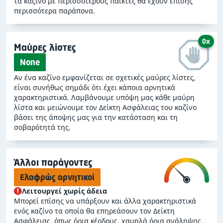
τα καζίνο με περισσότερους παίκτες θα έχουν επίσης
περισσότερα παράπονα.
0x
Μαύρες λίστες
None
Αν ένα καζίνο εμφανίζεται σε σχετικές μαύρες λίστες,
είναι συνήθως σημάδι ότι έχει κάποια αρνητικά
χαρακτηριστικά. Λαμβάνουμε υπόψη μας κάθε μαύρη
λίστα και μειώνουμε τον Δείκτη Ασφάλειας του καζίνο
βάσει της άποψης μας για την κατάσταση και τη
σοβαρότητά της.
Άλλοι παράγοντες
Ελαφρώς αρνητικοί
Λειτουργεί χωρίς άδεια
Μπορεί επίσης να υπάρξουν και άλλα χαρακτηριστικά
ενός καζίνο τα οποία θα επηρεάσουν τον Δείκτη
Ασφάλειας, όπως όρια κέρδους, χαμηλά όρια ανάληψης,