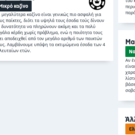
του 
Μικρό καζίνο
περι
παρ
 μεγαλύτερα καζίνο είναι γενικώς πιο ασφαλή για
υς παίκτες, διότι τα υψηλά τους έσοδα τούς δίνουν
 δυνατότητα να πληρώνουν ακόμη και τα πολύ
γάλα κέρδη χωρίς πρόβλημα, ενώ η ποιότητα τους
ει αποδειχθεί από τον μεγάλο αριθμό των παικτών
Μα
υς. Λαμβάνουμε υπόψη τα εκτιμώμενα έσοδα των 4
λευταίων ετών.
No
Αν έ
είνα
χαρα
λίστ
βάσε
σοβα
Άλ
Ελ