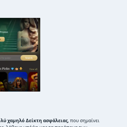
λύ χαμηλό Δείκτη ασφάλειας
, που σημαίνει