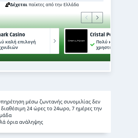
Δέχεται
παίκτες από την Ελλάδα
ark Casino
Cristal Poker Casino
λύ καλή επιλογή
Πολύ καλή βαθμολ
ιχνιδιών
χρηστών
υπηρέτηση μέσω ζωντανής συνομιλίας δεν
ι διαθέσιμη 24 ώρες το 24ωρο, 7 ημέρες την
μάδα
λά όρια ανάληψης