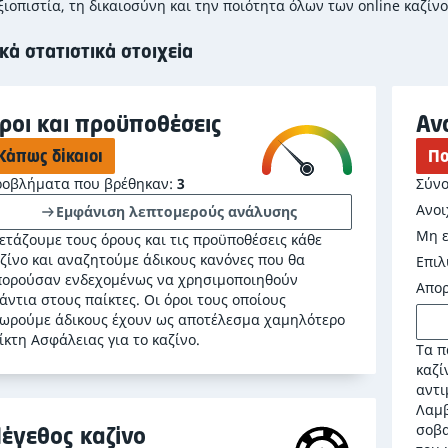
ξιοπιστία, τη δικαιοσύνη και την ποιότητα όλων των online καζί
επωφεληθείτε από τα μπόνους ή τις προσφορές του καζίνο
να βρείτε ένα άλλο καζίνο με δίκαιους κανόνες ή να δείξ
κά στατιστικά στοιχεία
όρους και προϋποθέσεις αυτού του καζίνο, αν αποφασίσετ
ροι και προϋποθέσεις
Αν
rivate Club Casino δεν έχει υποστήριξη πελατών.
Θεωρού
Κάπως δίκαιοι
Πο
ι δεν υπάρχει δυνατότητα επικοινωνίας με οποιονδήποτε α
ροβλήματα που βρέθηκαν:
3
Σύν
τή η επίλυση οποιουδήποτε ζητήματος μπορεί να προκύψ
Ανοι
Εμφάνιση λεπτομερούς ανάλυσης
Μη 
ετάζουμε τους όρους και τις προϋποθέσεις κάθε
άση τις πληροφορίες που συλλέξαμε στην αξιολόγησή μας γ
ζίνο και αναζητούμε άδικους κανόνες που θα
Επιλ
 πολύ χαμηλό Δείκτη ασφάλειας. Δεν σας προτείνουμε να πα
ορούσαν ενδεχομένως να χρησιμοποιηθούν
Απο
ουλεύουμε να το αποφύγετε.
άντια στους παίκτες. Οι όροι τους οποίους
ωρούμε άδικους έχουν ως αποτέλεσμα χαμηλότερο
ίκτη Ασφάλειας για το καζίνο.
Τα π
καζί
αντι
Λαμβ
σοβα
έγεθος καζίνο