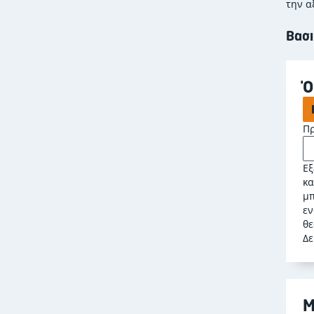
την α
Βασι
Ό
Το P
διότ
Π
δυνα
Εξ
Με β
κα
έχει
μπ
συμβ
εν
θε
Δε
Μ