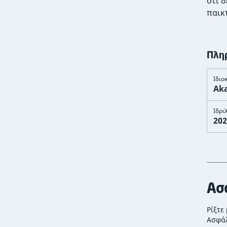
ότι 
παικ
εξυπ
καθώ
σχετι
Πληρ
Σύμφ
Ιδιο
καζί
Aka
μεγα
ενδε
Ιδρύ
202
Βρή
καζί
και 
Ασ
Ρίξτε
Ασφάλ