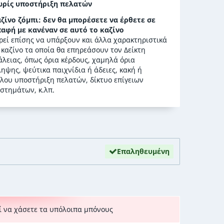
ωρίς υποστήριξη πελατών
ζίνο ζόμπι
: δεν θα μπορέσετε να έρθετε σε
αφή με κανέναν σε αυτό το καζίνο
εί επίσης να υπάρξουν και άλλα χαρακτηριστικά
 καζίνο τα οποία θα επηρεάσουν τον Δείκτη
λειας, όπως όρια κέρδους, χαμηλά όρια
ηψης, ψεύτικα παιχνίδια ή άδειες, κακή ή
λου υποστήριξη πελατών, δίκτυο επίγειων
στημάτων, κ.λπ.
Επαληθευμένη
ί να χάσετε τα υπόλοιπα μπόνους