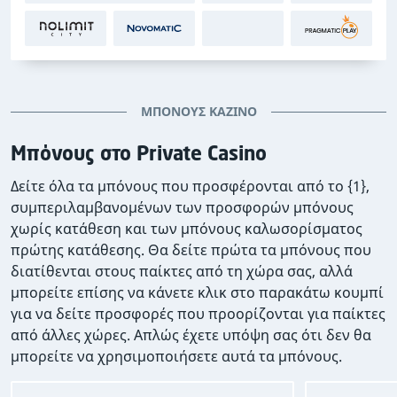
ΜΠΌΝΟΥΣ ΚΑΖΊΝΟ
Μπόνους στο Private Casino
Δείτε όλα τα μπόνους που προσφέρονται από το {1},
συμπεριλαμβανομένων των προσφορών μπόνους
χωρίς κατάθεση και των μπόνους καλωσορίσματος
πρώτης κατάθεσης. Θα δείτε πρώτα τα μπόνους που
διατίθενται στους παίκτες από τη χώρα σας, αλλά
μπορείτε επίσης να κάνετε κλικ στο παρακάτω κουμπί
για να δείτε προσφορές που προορίζονται για παίκτες
από άλλες χώρες. Απλώς έχετε υπόψη σας ότι δεν θα
μπορείτε να χρησιμοποιήσετε αυτά τα μπόνους.