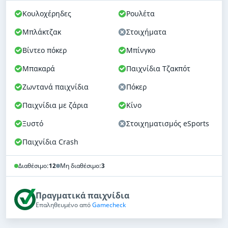
Κουλοχέρηδες
Ρουλέτα
Μπλάκτζακ
Στοιχήματα
Βίντεο πόκερ
Μπίνγκο
Μπακαρά
Παιχνίδια Τζακπότ
Ζωντανά παιχνίδια
Πόκερ
Παιχνίδια με ζάρια
Κίνο
Ξυστό
Στοιχηματισμός eSports
Παιχνίδια Crash
Διαθέσιμο:
12
Μη διαθέσιμο:
3
Πραγματικά παιχνίδια
Επαληθευμένο από
Gamecheck