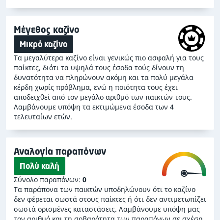
Μέγεθος καζίνο
Μικρό καζίνο
Τα μεγαλύτερα καζίνο είναι γενικώς πιο ασφαλή για τους
παίκτες, διότι τα υψηλά τους έσοδα τούς δίνουν τη
δυνατότητα να πληρώνουν ακόμη και τα πολύ μεγάλα
κέρδη χωρίς πρόβλημα, ενώ η ποιότητα τους έχει
αποδειχθεί από τον μεγάλο αριθμό των παικτών τους.
Λαμβάνουμε υπόψη τα εκτιμώμενα έσοδα των 4
τελευταίων ετών.
Αναλογία παραπόνων
Πολύ καλή
Σύνολο παραπόνων:
0
Τα παράπονα των παικτών υποδηλώνουν ότι το καζίνο
δεν φέρεται σωστά στους παίκτες ή ότι δεν αντιμετωπίζει
σωστά ορισμένες καταστάσεις. Λαμβάνουμε υπόψη μας
τον αριθμό και τη σοβαρότητα των παραπόνων σε σχέση