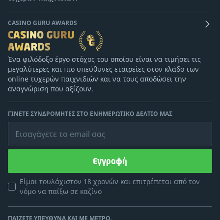
CASINO GURU AWARDS
Ένα φιλόδοξο έργο στόχος του οποίου είναι να τιμήσει τις
μεγαλύτερες και πιο υπεύθυνες εταιρείες στον κλάδο των
online τυχερών παιχνιδιών και να τους αποδώσει την
αναγνώριση που αξίζουν.
ΓΊΝΕΤΕ ΣΥΝΔΡΟΜΗΤΈΣ ΣΤΟ ΕΝΗΜΕΡΩΤΙΚΌ ΔΕΛΤΊΟ ΜΑΣ
Εισαγάγετε το email σας
Εγγραφή
Είμαι τουλάχιστον 18 χρονών και επιτρέπεται από τον
νόμο να παίξω σε καζίνο
ΠΑΊΖΕΤΕ ΥΠΕΎΘΥΝΑ ΚΑΙ ΜΕ ΜΈΤΡΟ.