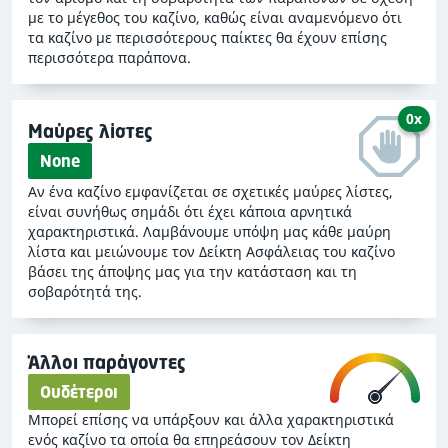
με το μέγεθος του καζίνο, καθώς είναι αναμενόμενο ότι
τα καζίνο με περισσότερους παίκτες θα έχουν επίσης
περισσότερα παράπονα.
0x
Μαύρες λίστες
None
Αν ένα καζίνο εμφανίζεται σε σχετικές μαύρες λίστες,
είναι συνήθως σημάδι ότι έχει κάποια αρνητικά
χαρακτηριστικά. Λαμβάνουμε υπόψη μας κάθε μαύρη
λίστα και μειώνουμε τον Δείκτη Ασφάλειας του καζίνο
βάσει της άποψης μας για την κατάσταση και τη
σοβαρότητά της.
Άλλοι παράγοντες
Ουδέτεροι
Μπορεί επίσης να υπάρξουν και άλλα χαρακτηριστικά
ενός καζίνο τα οποία θα επηρεάσουν τον Δείκτη