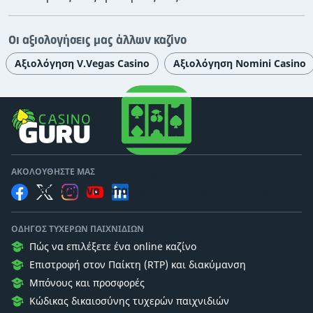
Οι αξιολογήσεις μας άλλων καζίνο
Αξιολόγηση V.Vegas Casino
Αξιολόγηση Nomini Casino
Casino Guru
ΑΚΟΛΟΥΘΉΣΤΕ ΜΑΣ
Θέλουμε να κατανοείτε τα τυχερά παιχνίδια.
ΟΔΗΓΌΣ ΤΥΧΕΡΏΝ ΠΑΙΧΝΙΔΙΏΝ
Πώς να επιλέξετε ένα online καζίνο
Επιστροφή στον Παίκτη (RTP) και διακύμανση
Μπόνους και προσφορές
Κώδικας δικαιοσύνης τυχερών παιχνιδιών