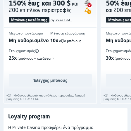
150% έως και 300 $
50% έως
και
200 επιπλέον περιστροφές
και 200 επ
1
Μπόνους κατάθεσης
Μπόνους κα
Ισχύουν Ο&Π
Μέγιστο ποντάρισμα
Μέγιστη εξαργύρωση
Μέγιστο ποντά
Μη καθορισμένο
10x
Μη καθορ
αξία μπόνους
Στοιχηματισμός
Στοιχηματισμό
25x
30x
(μπόνους + κατάθεση)
(μπόνους 
Έλεγχος μπόνους
+21. Κίνδυνος εθισμού και απώλειας περιουσίας. Γραμμή
+21. Κίνδυνος εθισ
βοήθειας ΚΕΘΕΑ: 1114.
βοήθειας ΚΕΘΕΑ: 1
Loyalty program
Η Private Casino προσφέρει ένα πρόγραμμα