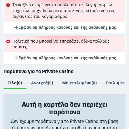
Το καζίνο ακυρώνει τα υπόλοιπα των λογαριασμών
τυχερών παιχνιδιών μετά από λιγότερο από ένα έτος
αδράνειας του λογαριασμού
Εμφάνιση πλήρους κανόνας και της ανάλυσής μας
Πολιτική που μπορεί να επηρεάσει άδικα πολλούς
παίκτες
Εμφάνιση πλήρους κανόνας και της ανάλυσής μας
Παράπονα για το Private Casino
Όλα
(0)
Ανοιχτά
(0)
Μη επιλυμένα
(0)
Επιλυμένα
Αυτή η καρτέλα δεν περιέχει
παράπονα
Δεν έχουμε παράπονα για το Private Casino στη βάση
δεδομένων μας. Αν σας έχει φερθεί άσχημα αυτό το