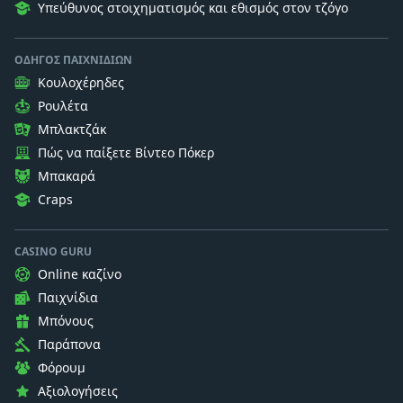
Υπεύθυνος στοιχηματισμός και εθισμός στον τζόγο
ΟΔΗΓΌΣ ΠΑΙΧΝΙΔΙΏΝ
Κουλοχέρηδες
Ρουλέτα
Μπλακτζάκ
Πώς να παίξετε Βίντεο Πόκερ
Μπακαρά
Craps
CASINO GURU
Online καζίνο
Παιχνίδια
Μπόνους
Παράπονα
Φόρουμ
Αξιολογήσεις