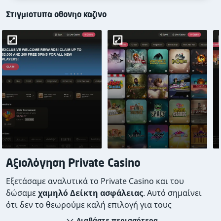
Στιγμιοτυπα οθονησ καζινο
Αξιολόγηση Private Casino
Εξετάσαμε αναλυτικά το Private Casino και του
δώσαμε
χαμηλό Δείκτη ασφάλειας
. Αυτό σημαίνει
ότι δεν το θεωρούμε καλή επιλογή για τους
περισσότερους παίκτες. Στην αξιολόγησή μας, λάβαμε
Διαβάστε περισσότερα