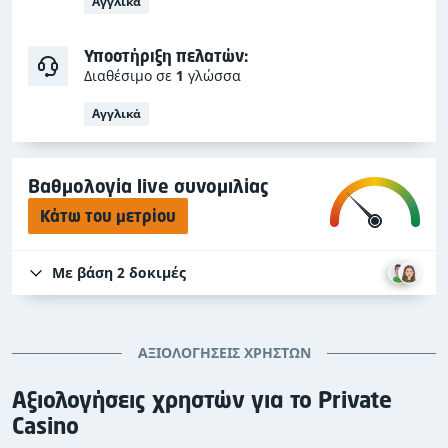
Αγγλικά
Υποστήριξη πελατών:
Διαθέσιμο σε
1
γλώσσα
Αγγλικά
Βαθμολογία live συνομιλίας
Κάτω του μετρίου
Με βάση
2
δοκιμές
ΑΞΙΟΛΟΓΉΣΕΙΣ ΧΡΗΣΤΏΝ
Αξιολογήσεις χρηστών για το Private
Casino