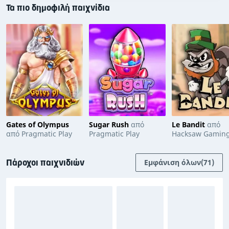
Τα πιο δημοφιλή παιχνίδια
Gates of Olympus
Sugar Rush
από
Le Bandit
από
από Pragmatic Play
Pragmatic Play
Hacksaw Gamin
Πάροχοι παιχνιδιών
Εμφάνιση όλων
(71)