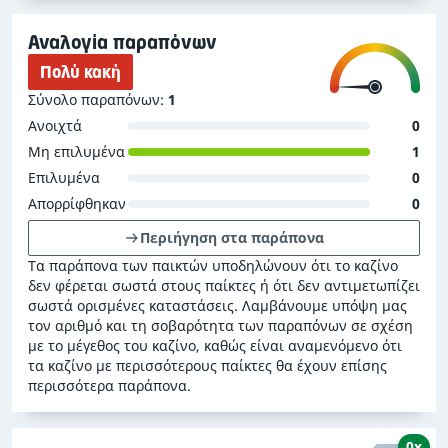
αξιολόγησή μας για το PH Crown Casino, το καζίνο
αυτό έχει πολύ χαμηλό Δείκτη ασφάλειας. Δεν σας
Αναλογία παραπόνων
προτείνουμε να παίξετε σε αυτό το καζίνο και σας
Πολύ κακή
συμβουλεύουμε να το αποφύγετε.
Σύνολο παραπόνων:
1
Ανοιχτά
0
Μη επιλυμένα
1
Επιλυμένα
0
Απορρίφθηκαν
0
Περιήγηση στα παράπονα
Τα παράπονα των παικτών υποδηλώνουν ότι το καζίνο
δεν φέρεται σωστά στους παίκτες ή ότι δεν αντιμετωπίζει
σωστά ορισμένες καταστάσεις. Λαμβάνουμε υπόψη μας
τον αριθμό και τη σοβαρότητα των παραπόνων σε σχέση
με το μέγεθος του καζίνο, καθώς είναι αναμενόμενο ότι
τα καζίνο με περισσότερους παίκτες θα έχουν επίσης
περισσότερα παράπονα.
0x