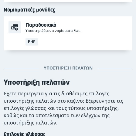
Νομισματικές μονάδες
Παραδοσιακά
Υποστηριζόμενα νομίσματα Fiat.
PHP
ΥΠΟΣΤΉΡΙΞΗ ΠΕΛΑΤΏΝ
Υποστήριξη πελατών
Έχετε περιέργεια για τις διαθέσιμες επιλογές
υποστήριξης πελατών στο καζίνο; Εξερευνήστε τις
επιλογές γλώσσας και τους τύπους υποστήριξης,
καθώς και τα αποτελέσματα των ελέγχων της
υποστήριξης πελατών.
Επιλογές γλώσσας