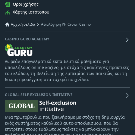
Όροι χρήσης
Χάρτης ιστότοπου
Αρχική σελίδα
Αξιολόγηση PH Crown Casino
CASINO GURU ACADEMY
Δωρεάν επαγγελματικά εκπαιδευτικά μαθήματα για
υπαλλήλους online καζίνο, με στόχο τις καλύτερες πρακτικές
του κλάδου, τη βελτίωση της εμπειρίας των παικτών, και τη
δίκαιη προσέγγιση στα τυχερά παιχνίδια.
GLOBAL SELF-EXCLUSION INITIATIVE
Μια πρωτοβουλία που ξεκινήσαμε με στόχο τη δημιουργία
ενός συστήματος καθολικού αυτο-αποκλεισμού, που θα
επιτρέπει στους ευάλωτους παίκτες να μπλοκάρουν την