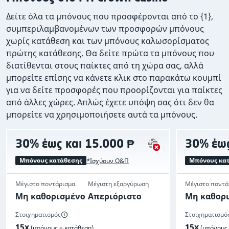
Δείτε όλα τα μπόνους που προσφέρονται από το {1},
συμπεριλαμβανομένων των προσφορών μπόνους
χωρίς κατάθεση και των μπόνους καλωσορίσματος
πρώτης κατάθεσης. Θα δείτε πρώτα τα μπόνους που
διατίθενται στους παίκτες από τη χώρα σας, αλλά
μπορείτε επίσης να κάνετε κλικ στο παρακάτω κουμπί
για να δείτε προσφορές που προορίζονται για παίκτες
από άλλες χώρες. Απλώς έχετε υπόψη σας ότι δεν θα
μπορείτε να χρησιμοποιήσετε αυτά τα μπόνους.
30% έως και 15.000 ₱
30% έως
Μπόνους κατάθεσης
Μπόνους κα
*Ισχύουν Ο&Π
Μέγιστο ποντάρισμα
Μέγιστη εξαργύρωση
Μέγιστο ποντά
Μη καθορισμένο
Απεριόριστο
Μη καθορ
Στοιχηματισμός
Στοιχηματισμό
15x
15x
(μπόνους + κατάθεση)
(μπόνους 