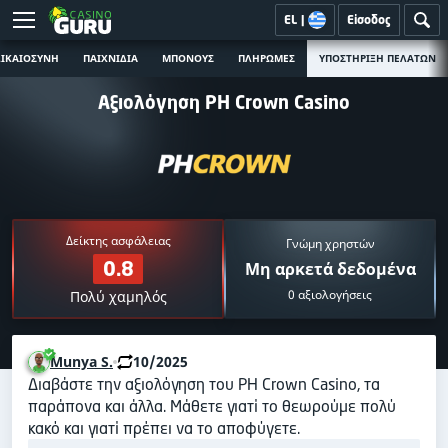
EL
|
Είσοδος
ΔΙΚΑΙΟΣΎΝΗ
ΠΑΙΧΝΊΔΙΑ
ΜΠΌΝΟΥΣ
ΠΛΗΡΩΜΈΣ
ΥΠΟΣΤΉΡΙΞΗ ΠΕΛΑΤΏΝ
Αξιολόγηση PH Crown Casino
Δείκτης ασφάλειας
Γνώμη χρηστών
0.8
Μη αρκετά δεδομένα
0 αξιολογήσεις
Πολύ χαμηλός
Munya S.
10/2025
Διαβάστε την αξιολόγηση του PH Crown Casino, τα
παράπονα και άλλα. Μάθετε γιατί το θεωρούμε πολύ
κακό και γιατί πρέπει να το αποφύγετε.