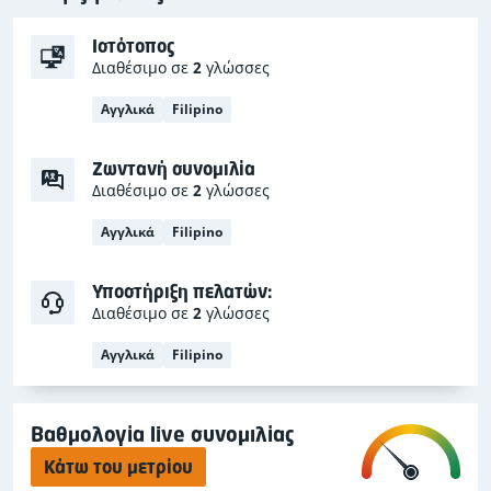
Ιστότοπος
Διαθέσιμο σε
2
γλώσσες
Αγγλικά
Filipino
Ζωντανή συνομιλία
Διαθέσιμο σε
2
γλώσσες
Αγγλικά
Filipino
Υποστήριξη πελατών:
Διαθέσιμο σε
2
γλώσσες
Αγγλικά
Filipino
Βαθμολογία live συνομιλίας
Κάτω του μετρίου