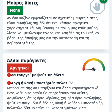
Μαύρες λίστες
None
Αν ένα καζίνο εμφανίζεται σε σχετικές μαύρες λίστες,
είναι συνήθως σημάδι ότι έχει κάποια αρνητικά
χαρακτηριστικά. Λαμβάνουμε υπόψη μας κάθε μαύρη
λίστα και μειώνουμε τον Δείκτη Ασφάλειας του καζίνο
βάσει της άποψης μας για την κατάσταση και τη
σοβαρότητά της.
Άλλοι παράγοντες
Αρνητικοί
Λειτουργεί με ψεύτικη άδεια
Αργή ή κακή υποστήριξη πελατών
Μπορεί επίσης να υπάρξουν και άλλα χαρακτηριστικά
ενός καζίνο τα οποία θα επηρεάσουν τον Δείκτη
Ασφάλειας, όπως όρια κέρδους, χαμηλά όρια ανάληψης,
ψεύτικα παιχνίδια ή άδειες, κακή ή καθόλου υποστήριξη
πελατών, δίκτυο επίγειων καταστημάτων, κ.λπ.