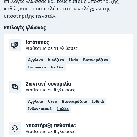
επιλογές γλώσσας και τους τύπους υποστήριξης,
καθώς και τα αποτελέσματα των ελέγχων της
υποστήριξης πελατών.
Επιλογές γλώσσας
Ιστότοπος
Διαθέσιμο σε
11
γλώσσες
Αγγλικά
Κινέζικα
Urdu
Βιετναμέζικα
Ιαπωνικά
6 άλλα
Ζωντανή συνομιλία
Διαθέσιμο σε
8
γλώσσες
Αγγλικά
Urdu
Βιετναμέζικα
Ινδικά
Ινδονησιακά
3 άλλα
Υποστήριξη πελατών:
Διαθέσιμο σε
8
γλώσσες