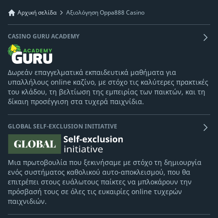
Αρχική σελίδα
Αξιολόγηση Oppa888 Casino
CASINO GURU ACADEMY
Δωρεάν επαγγελματικά εκπαιδευτικά μαθήματα για
υπαλλήλους online καζίνο, με στόχο τις καλύτερες πρακτικές
του κλάδου, τη βελτίωση της εμπειρίας των παικτών, και τη
δίκαιη προσέγγιση στα τυχερά παιχνίδια.
GLOBAL SELF-EXCLUSION INITIATIVE
Μια πρωτοβουλία που ξεκινήσαμε με στόχο τη δημιουργία
ενός συστήματος καθολικού αυτο-αποκλεισμού, που θα
επιτρέπει στους ευάλωτους παίκτες να μπλοκάρουν την
πρόσβασή τους σε όλες τις ευκαιρίες online τυχερών
παιχνιδιών.