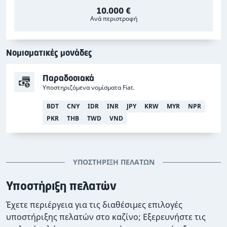
10.000 €
Ανά περιστροφή
Νομισματικές μονάδες
Παραδοσιακά
Υποστηριζόμενα νομίσματα Fiat.
BDT
CNY
IDR
INR
JPY
KRW
MYR
NPR
PKR
THB
TWD
VND
ΥΠΟΣΤΉΡΙΞΗ ΠΕΛΑΤΏΝ
Υποστήριξη πελατών
Έχετε περιέργεια για τις διαθέσιμες επιλογές
υποστήριξης πελατών στο καζίνο; Εξερευνήστε τις