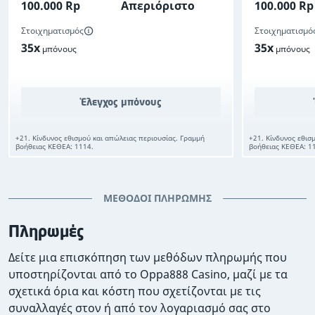
100.000 Rp
Απεριόριστο
100.000 Rp
Στοιχηματισμός
Στοιχηματισμό
35x
35x
μπόνους
μπόνους
Έλεγχος μπόνους
+21. Κίνδυνος εθισμού και απώλειας περιουσίας. Γραμμή
+21. Κίνδυνος εθισ
βοήθειας ΚΕΘΕΑ: 1114.
βοήθειας ΚΕΘΕΑ: 1
ΜΈΘΟΔΟΙ ΠΛΗΡΩΜΉΣ
Πληρωμές
Δείτε μια επισκόπηση των μεθόδων πληρωμής που
υποστηρίζονται από το Oppa888 Casino, μαζί με τα
σχετικά όρια και κόστη που σχετίζονται με τις
συναλλαγές στον ή από τον λογαριασμό σας στο