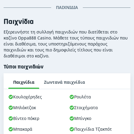
ΠΑΙΧΝΊΔΙΑ
Παιχνίδια
Εξερευνήστε τη συλλογή παιχνιδιών που διατίθεται στο
καζίνο Oppa888 Casino. Μάθετε τους τύπους παιχνιδιών που
είναι διαθέσιμα, τους υποστηριζόμενους παρόχους
παιχνιδιών και τους πιο δημοφιλείς τίτλους που είναι
διαθέσιμοι στο καζίνο.
Τύποι παιχνιδιών
Παιχνίδια
Ζωντανά παιχνίδια
Κουλοχέρηδες
Ρουλέτα
Μπλάκτζακ
Στοιχήματα
Βίντεο πόκερ
Μπίνγκο
Μπακαρά
Παιχνίδια Τζακπότ