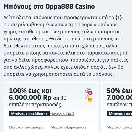
Μπόνους στο Oppa888 Casino
Δείτε όλα τα μπόνους που προσφέρονται από το {1},
συμπεριλαμβανομένων των προσφορών μπόνους
χωρίς κατάθεση και των μπόνους καλωσορίσματος
πρώτης κατάθεσης. Θα δείτε πρώτα τα μπόνους που
διατίθενται στους παίκτες από τη χώρα σας, αλλά
μπορείτε επίσης να κάνετε κλικ στο παρακάτω κουμπί
για να δείτε προσφορές που προορίζονται για παίκτες
από άλλες χώρες. Απλώς έχετε υπόψη σας ότι δεν θα
μπορείτε να χρησιμοποιήσετε αυτά τα μπόνους.
100% έως και
50% έως
6.000.000 Rp
7.000.0
και 30
2
επιπλέον περιστροφές
επιπλέον 
Μπόνους κατάθεσης
Μπόνους κα
*Ισχύουν Ο&Π
Μέγιστο ποντάρισμα
Μέγιστη εξαργύρωση
Μέγιστο ποντά