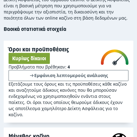
Το Oppa888 Casino λειτουργεί χωρίς έγκυρη άδεια.
είναι η βασική μέτρηση που χρησιμοποιούμε για να
περιγράψουμε την αξιοπιστία, τη δικαιοσύνη και την
Βρήκαμε
ένα σχετικό παράπονο
για αυτό το καζίνο.
ποιότητα όλων των online καζίνο στη βάση δεδομένων μας.
Εξαιτίας αυτού του παραπόνου, δώσαμε σε αυτό το
καζίνο
Βασικά στατιστικά στοιχεία
24 αρνητικούς πόντους
. Μπορείτε να βρείτε
περισσότερες πληροφορίες σχετικά με το παράπονο
και τους αρνητικούς πόντους στο τμήμα «Επεξήγηση
Όροι και προϋποθέσεις
του Δείκτη ασφάλειας» αυτής της αξιολόγησης.
Κυρίως δίκαιοι
Προβλήματα που βρέθηκαν:
4
Προειδοποίηση:
Το Oppa888 Casino έχει
συγκεκριμένες ενότητες στους Όρους και
Εμφάνιση λεπτομερούς ανάλυσης
Προϋποθέσεις για τα Μπόνους που θεωρούμε ότι
Εξετάζουμε τους όρους και τις προϋποθέσεις κάθε καζίνο
και αναζητούμε άδικους κανόνες που θα μπορούσαν
είναι
άδικοι για τους παίκτες του καζίνο
. Οι
ενδεχομένως να χρησιμοποιηθούν ενάντια στους
συγκεκριμένοι όροι και προϋποθέσεις μπορεί να
παίκτες. Οι όροι τους οποίους θεωρούμε άδικους έχουν
σας δημιουργήσουν κάποιο πρόβλημα, αν
ως αποτέλεσμα χαμηλότερο Δείκτη Ασφάλειας για το
αποφασίσετε να επωφεληθείτε από τα μπόνους ή
καζίνο.
τις προσφορές του καζίνο. Για αυτόν τον λόγο,
σας συμβουλεύουμε να βρείτε ένα άλλο καζίνο με
δίκαιους κανόνες ή να δείξετε τουλάχιστον
Μέγεθος καζίνο