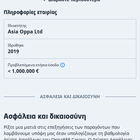
των οποίων είναι καλύτερο να επιλέξετε ένα άλλο
καζίνο. Στην αξιολόγησή μας, λάβαμε υπόψη μας τα
Πληροφορίες εταιρίας
παράπονα των παικτών του καζίνο, τα εκτιμώμενα
Ιδιοκτήτης
έσοδα, την άδεια, τη γνησιότητα των παιχνιδιών, την
Asia Oppa Ltd
ποιότητα της εξυπηρέτησης πελατών, το πόσο δίκαιοι
είναι οι όροι και οι προϋποθέσεις, τα όρια ανάληψης
Ιδρύθηκε
και κέρδους, καθώς και άλλους παράγοντες. Διαβάστε
2019
την πλήρη αξιολόγησή μας παρακάτω, για να μάθετε
περισσότερα σχετικά με αυτό το καζίνο.
Προβλεπόμενα ετήσια έσοδα
< 1.000.000 €
Σύμφωνα με τις έρευνες και τους υπολογισμούς μας,
το Oppa888 Casino είναι ένα
μικρότερο online καζίνο
όσον αφορά τα συνολικά έσοδα. Τα έσοδα ενός καζίνο
ΑΣΦΆΛΕΙΑ ΚΑΙ ΔΙΚΑΙΟΣΎΝΗ
είναι ένας σημαντικός παράγοντας, καθώς τα
μεγαλύτερα καζίνο δεν έχουν συνήθως πρόβλημα να
πληρώνουν τα μεγάλα κέρδη, ενώ τα μικρότερα καζίνο
Ασφάλεια και δικαιοσύνη
ενδεχομένως να μην μπορούν να σας πληρώσουν αν
Ρίξτε μια ματιά στις επεξηγήσεις των παραγόντων που
καταφέρετε να κερδίσετε ένα μεγάλο ποσό.
λαμβάνουμε υπόψη μας όταν υπολογίζουμε τη βαθμολογία
Δείκτη Ασφάλειας του Oppa888 Casino. Ο Δείκτης Ασφάλειας