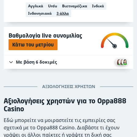
Αγγλικά
Urdu
Βιετναμέζικα
Ινδικά
Ινδονησιακά
3 άλλα
Βαθμολογία live συνομιλίας
Κάτω του μετρίου
Με βάση
6
δοκιμές
ΑΞΙΟΛΟΓΉΣΕΙΣ ΧΡΗΣΤΏΝ
Αξιολογήσεις χρηστών για το Oppa888
Casino
Εδώ μπορείτε να μοιραστείτε τις εμπειρίες σας
σχετικά με το Oppa888 Casino. Διαβάστε τι έχουν
γράψει οι άλλοι παίκτες ή γράψτε τη δική σας