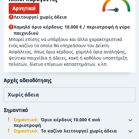
Αρνητικοί
Λειτουργεί χωρίς άδεια
Χαμηλό όριο κέρδους: 10.000 € / περιστροφή ή γύρο
παιχνιδιού
Μπορεί επίσης να υπάρξουν και άλλα χαρακτηριστικά
ενός καζίνο τα οποία θα επηρεάσουν τον Δείκτη
Ασφάλειας, όπως όρια κέρδους, χαμηλά όρια ανάληψης,
ψεύτικα παιχνίδια ή άδειες, κακή ή καθόλου υποστήριξη
πελατών, δίκτυο επίγειων καταστημάτων, κ.λπ.
Αρχές αδειοδότησης
Χωρίς άδεια
Σημαντικό
Σημαντικό:
Όριο κέρδους 10.000 € ανά
περιστροφή
Σημαντικό:
Το καζίνο λειτουργεί χωρίς άδεια