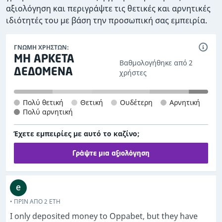
αξιολόγηση και περιγράψτε τις θετικές και αρνητικές
ιδιότητές του με βάση την προσωπική σας εμπειρία.
ΓΝΏΜΗ ΧΡΗΣΤΏΝ:
ΜΗ ΑΡΚΕΤΆ
Βαθμολογήθηκε από 2
ΔΕΔΟΜΈΝΑ
χρήστες
Πολύ θετική
Θετική
Ουδέτερη
Αρνητική
Πολύ αρνητική
Έχετε εμπειρίες με αυτό το καζίνο;
Γράψτε μια αξιολόγηση
• ΠΡΙΝ ΑΠΌ 2 ΈΤΗ
I only deposited money to Oppabet, but they have