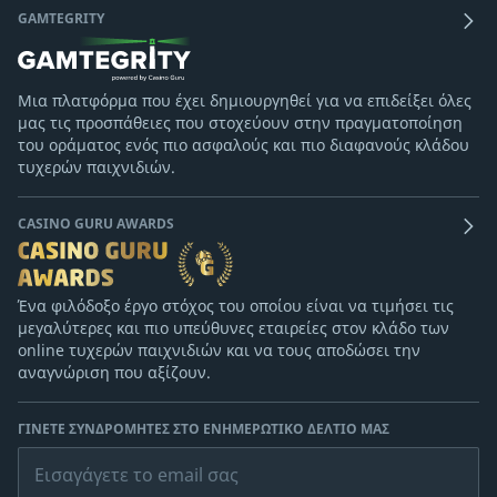
GAMTEGRITY
Μια πλατφόρμα που έχει δημιουργηθεί για να επιδείξει όλες
μας τις προσπάθειες που στοχεύουν στην πραγματοποίηση
του οράματος ενός πιο ασφαλούς και πιο διαφανούς κλάδου
τυχερών παιχνιδιών.
CASINO GURU AWARDS
Ένα φιλόδοξο έργο στόχος του οποίου είναι να τιμήσει τις
μεγαλύτερες και πιο υπεύθυνες εταιρείες στον κλάδο των
online τυχερών παιχνιδιών και να τους αποδώσει την
αναγνώριση που αξίζουν.
ΓΊΝΕΤΕ ΣΥΝΔΡΟΜΗΤΈΣ ΣΤΟ ΕΝΗΜΕΡΩΤΙΚΌ ΔΕΛΤΊΟ ΜΑΣ
Εισαγάγετε το email σας