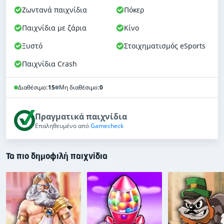
Ζωντανά παιχνίδια
Πόκερ
Παιχνίδια με ζάρια
Κίνο
Ξυστό
Στοιχηματισμός eSports
Παιχνίδια Crash
Διαθέσιμο:
15
Μη διαθέσιμο:
0
Πραγματικά παιχνίδια
Επαληθευμένο από
Gamecheck
Τα πιο δημοφιλή παιχνίδια