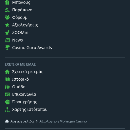
Μπόνους
Παράπονα
Φόρουμ
Αξιολογήσεις
ZOOMin
News
Casino Guru Awards
ΣΧΕΤΙΚΆ ΜΕ ΕΜΆΣ
Σχετικά με εμάς
Ιστορικό
Ομάδα
Επικοινωνία
Όροι χρήσης
Χάρτης ιστότοπου
Αρχική σελίδα
Αξιολόγηση Mohegan Casino