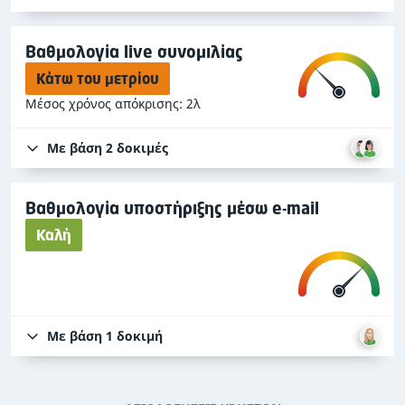
Βαθμολογία live συνομιλίας
Κάτω του μετρίου
Μέσος χρόνος απόκρισης: 2λ
Με βάση
2
δοκιμές
Βαθμολογία υποστήριξης μέσω e-mail
Καλή
Με βάση
1
δοκιμή