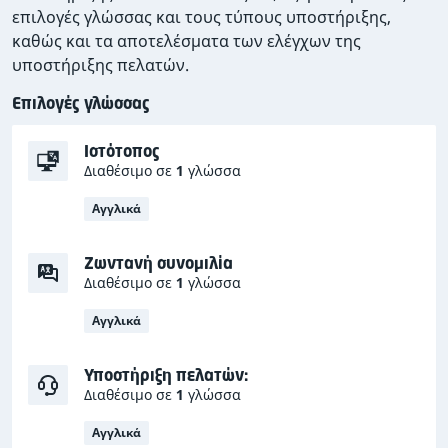
επιλογές γλώσσας και τους τύπους υποστήριξης,
καθώς και τα αποτελέσματα των ελέγχων της
υποστήριξης πελατών.
Επιλογές γλώσσας
Ιστότοπος
Διαθέσιμο σε
1
γλώσσα
Αγγλικά
Ζωντανή συνομιλία
Διαθέσιμο σε
1
γλώσσα
Αγγλικά
Υποστήριξη πελατών:
Διαθέσιμο σε
1
γλώσσα
Αγγλικά