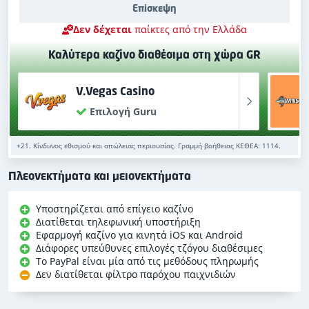
Επίσκεψη
Δεν δέχεται
παίκτες από την Ελλάδα
Καλύτερα καζίνο διαθέσιμα στη χώρα GR
V.Vegas Casino
Επιλογή Guru
+21. Κίνδυνος εθισμού και απώλειας περιουσίας. Γραμμή βοήθειας ΚΕΘΕΑ: 1114.
Πλεονεκτήματα και μειονεκτήματα
Υποστηρίζεται από επίγειο καζίνο
Διατίθεται τηλεφωνική υποστήριξη
Εφαρμογή καζίνο για κινητά iOS και Android
Διάφορες υπεύθυνες επιλογές τζόγου διαθέσιμες
Το PayPal είναι μία από τις μεθόδους πληρωμής
Δεν διατίθεται φίλτρο παρόχου παιχνιδιών