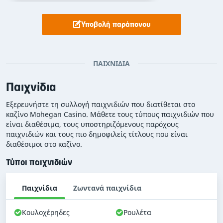
Υποβολή παράπονου
ΠΑΙΧΝΊΔΙΑ
Παιχνίδια
Εξερευνήστε τη συλλογή παιχνιδιών που διατίθεται στο
καζίνο Mohegan Casino. Μάθετε τους τύπους παιχνιδιών που
είναι διαθέσιμα, τους υποστηριζόμενους παρόχους
παιχνιδιών και τους πιο δημοφιλείς τίτλους που είναι
διαθέσιμοι στο καζίνο.
Τύποι παιχνιδιών
Παιχνίδια
Ζωντανά παιχνίδια
Κουλοχέρηδες
Ρουλέτα