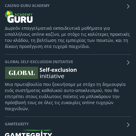
CASINO GURU ACADEMY
Δωρεάν επαγγελματικά εκπαιδευτικά μαθήματα για
υπαλλήλους online καζίνο, με στόχο τις καλύτερες πρακτικές
του κλάδου, τη βελτίωση της εμπειρίας των παικτών, και τη
δίκαιη προσέγγιση στα τυχερά παιχνίδια.
GLOBAL SELF-EXCLUSION INITIATIVE
Μια πρωτοβουλία που ξεκινήσαμε με στόχο τη δημιουργία
ενός συστήματος καθολικού αυτο-αποκλεισμού, που θα
επιτρέπει στους ευάλωτους παίκτες να μπλοκάρουν την
πρόσβασή τους σε όλες τις ευκαιρίες online τυχερών
παιχνιδιών.
GAMTEGRITY