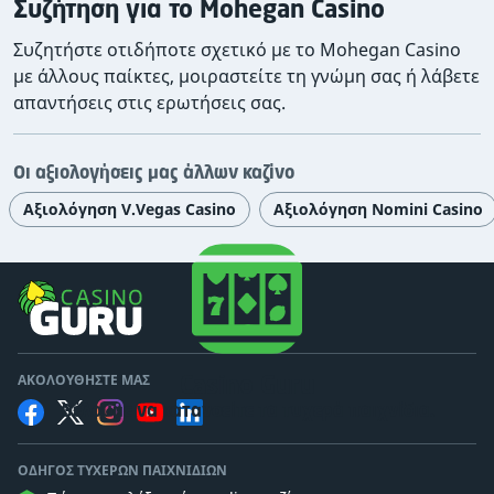
Συζήτηση για το Mohegan Casino
Συζητήστε οτιδήποτε σχετικό με το Mohegan Casino
με άλλους παίκτες, μοιραστείτε τη γνώμη σας ή λάβετε
απαντήσεις στις ερωτήσεις σας.
Οι αξιολογήσεις μας άλλων καζίνο
Αξιολόγηση V.Vegas Casino
Αξιολόγηση Nomini Casino
Casino Guru
ΑΚΟΛΟΥΘΉΣΤΕ ΜΑΣ
Θέλουμε να κατανοείτε τα τυχερά παιχνίδια.
ΟΔΗΓΌΣ ΤΥΧΕΡΏΝ ΠΑΙΧΝΙΔΙΏΝ