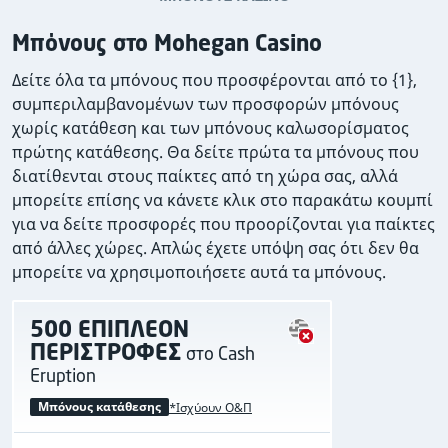
Μπόνους στο Mohegan Casino
Δείτε όλα τα μπόνους που προσφέρονται από το {1},
συμπεριλαμβανομένων των προσφορών μπόνους
χωρίς κατάθεση και των μπόνους καλωσορίσματος
πρώτης κατάθεσης. Θα δείτε πρώτα τα μπόνους που
διατίθενται στους παίκτες από τη χώρα σας, αλλά
μπορείτε επίσης να κάνετε κλικ στο παρακάτω κουμπί
για να δείτε προσφορές που προορίζονται για παίκτες
από άλλες χώρες. Απλώς έχετε υπόψη σας ότι δεν θα
μπορείτε να χρησιμοποιήσετε αυτά τα μπόνους.
500 ΕΠΙΠΛΕΟΝ
ΠΕΡΙΣΤΡΟΦΕΣ
στο Cash
Eruption
Μπόνους κατάθεσης
*Ισχύουν Ο&Π