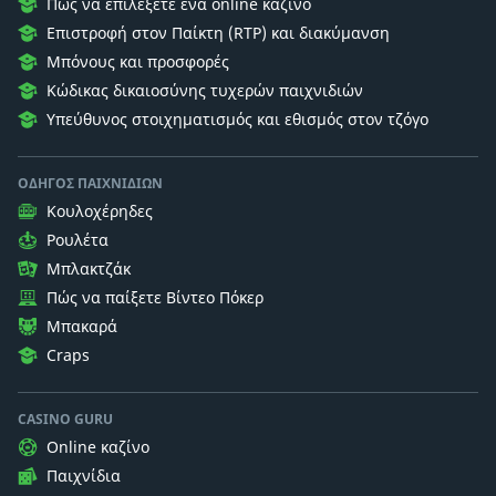
Πώς να επιλέξετε ένα online καζίνο
Επιστροφή στον Παίκτη (RTP) και διακύμανση
Μπόνους και προσφορές
Κώδικας δικαιοσύνης τυχερών παιχνιδιών
Υπεύθυνος στοιχηματισμός και εθισμός στον τζόγο
ΟΔΗΓΌΣ ΠΑΙΧΝΙΔΙΏΝ
Κουλοχέρηδες
Ρουλέτα
Μπλακτζάκ
Πώς να παίξετε Βίντεο Πόκερ
Μπακαρά
Craps
CASINO GURU
Online καζίνο
Παιχνίδια