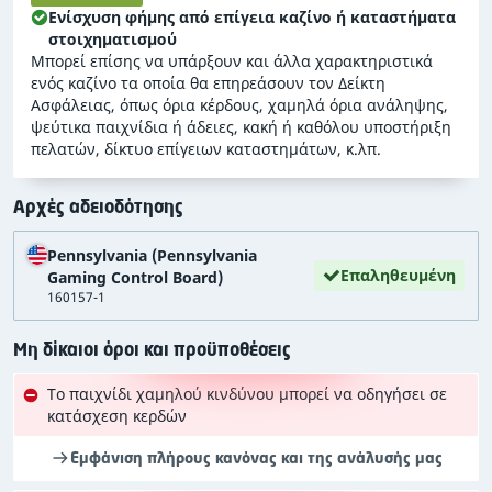
Ενίσχυση φήμης από επίγεια καζίνο ή καταστήματα
στοιχηματισμού
Μπορεί επίσης να υπάρξουν και άλλα χαρακτηριστικά
ενός καζίνο τα οποία θα επηρεάσουν τον Δείκτη
Ασφάλειας, όπως όρια κέρδους, χαμηλά όρια ανάληψης,
ψεύτικα παιχνίδια ή άδειες, κακή ή καθόλου υποστήριξη
πελατών, δίκτυο επίγειων καταστημάτων, κ.λπ.
Αρχές αδειοδότησης
Pennsylvania (Pennsylvania
Επαληθευμένη
Gaming Control Board)
160157-1
Μη δίκαιοι όροι και προϋποθέσεις
Το παιχνίδι χαμηλού κινδύνου μπορεί να οδηγήσει σε
κατάσχεση κερδών
Εμφάνιση πλήρους κανόνας και της ανάλυσής μας