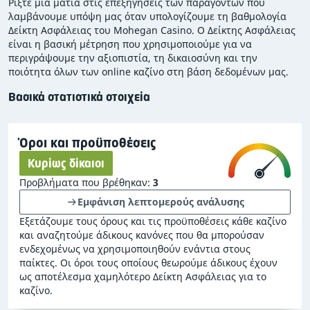
Ρίξτε μια ματιά στις επεξηγήσεις των παραγόντων που
λαμβάνουμε υπόψη μας όταν υπολογίζουμε τη βαθμολογία
Δείκτη Ασφάλειας του Mohegan Casino. Ο Δείκτης Ασφάλειας
Το Mohegan Casino συνδέεται με επίγεια
είναι η βασική μέτρηση που χρησιμοποιούμε για να
καζίνο ή γραφεία στοιχημάτων.
Κρίνοντας μόνο
περιγράψουμε την αξιοπιστία, τη δικαιοσύνη και την
από τον ιστότοπο του online καζίνο, το καζίνο
ποιότητα όλων των online καζίνο στη βάση δεδομένων μας.
αυτό θα έπρεπε να έχει χαμηλότερη βαθμολογία
Βασικά στατιστικά στοιχεία
από αυτή που του έχουμε δώσει. Ωστόσο, λόγω
της διαθεσιμότητας των συνδεόμενων επίγειων
καζίνο και της αξιοπιστίας που αυτά προσθέτουν
Όροι και προϋποθέσεις
στο online καζίνο, αποφασίσαμε να αυξήσουμε
Κυρίως δίκαιοι
λιγάκι τη βαθμολογία του.
Προβλήματα που βρέθηκαν:
3
Εμφάνιση λεπτομερούς ανάλυσης
Βρήκαμε
ένα σχετικό παράπονο
για αυτό το καζίνο.
Εξετάζουμε τους όρους και τις προϋποθέσεις κάθε καζίνο
Εξαιτίας αυτού του παραπόνου, δώσαμε σε αυτό το
και αναζητούμε άδικους κανόνες που θα μπορούσαν
καζίνο
67 αρνητικούς πόντους
. Μπορείτε να βρείτε
ενδεχομένως να χρησιμοποιηθούν ενάντια στους
περισσότερες πληροφορίες σχετικά με το παράπονο
παίκτες. Οι όροι τους οποίους θεωρούμε άδικους έχουν
και τους αρνητικούς πόντους στο τμήμα «Επεξήγηση
ως αποτέλεσμα χαμηλότερο Δείκτη Ασφάλειας για το
καζίνο.
του Δείκτη ασφάλειας» αυτής της αξιολόγησης.