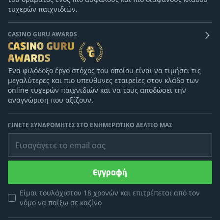
τυχερών παιχνιδιών.
CASINO GURU AWARDS
Ένα φιλόδοξο έργο στόχος του οποίου είναι να τιμήσει τις
μεγαλύτερες και πιο υπεύθυνες εταιρείες στον κλάδο των
online τυχερών παιχνιδιών και να τους αποδώσει την
αναγνώριση που αξίζουν.
ΓΊΝΕΤΕ ΣΥΝΔΡΟΜΗΤΈΣ ΣΤΟ ΕΝΗΜΕΡΩΤΙΚΌ ΔΕΛΤΊΟ ΜΑΣ
Εισαγάγετε το email σας
Εγγραφή
Είμαι τουλάχιστον 18 χρονών και επιτρέπεται από τον
νόμο να παίξω σε καζίνο