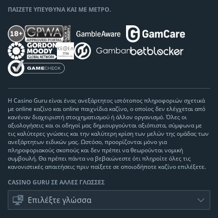
ΠΑΊΖΕΤΕ ΥΠΕΎΘΥΝΑ ΚΑΙ ΜΕ ΜΈΤΡΟ.
Η Casino Guru είναι ένας ανεξάρτητος ιστότοπος πληροφοριών σχετικά
με online καζίνο και online παιχνίδια καζίνο, ο οποίος δεν ελέγχεται από
κανέναν διαχειριστή στοιχηματισμού ή άλλον οργανισμό. Όλες οι
αξιολογήσεις και οι οδηγοί μας δημιουργούνται αξιόπιστα, σύμφωνα με
τις καλύτερες γνώσεις και την καλύτερη κρίση των μελών της ομάδας των
ανεξάρτητων ειδικών μας. Ωστόσο, προορίζονται μόνο για
πληροφοριακούς σκοπούς και δεν πρέπει να θεωρούνται νομική
συμβουλή. Θα πρέπει πάντα να βεβαιώνεστε ότι πληροίτε όλες τις
κανονιστικές απαιτήσεις πριν παίξετε σε οποιοδήποτε καζίνο επιλέξετε.
CASINO GURU ΣΕ ΆΛΛΕΣ ΓΛΏΣΣΕΣ
Επιλέξτε γλώσσα