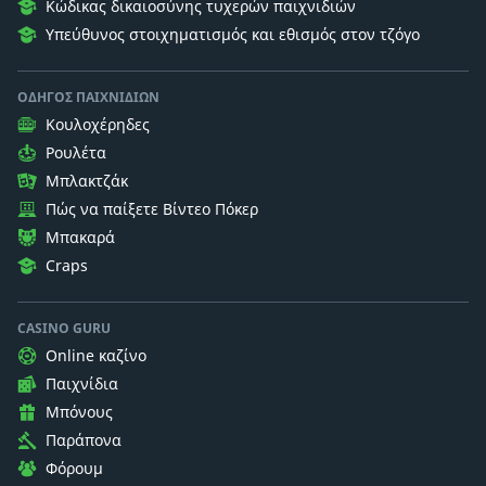
Κώδικας δικαιοσύνης τυχερών παιχνιδιών
Υπεύθυνος στοιχηματισμός και εθισμός στον τζόγο
ΟΔΗΓΌΣ ΠΑΙΧΝΙΔΙΏΝ
Κουλοχέρηδες
Ρουλέτα
Μπλακτζάκ
Πώς να παίξετε Βίντεο Πόκερ
Μπακαρά
Craps
CASINO GURU
Online καζίνο
Παιχνίδια
Μπόνους
Παράπονα
Φόρουμ