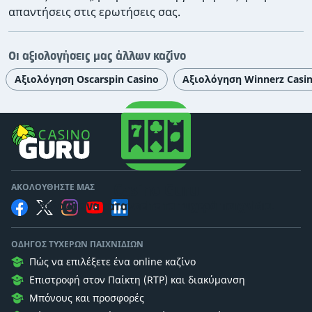
απαντήσεις στις ερωτήσεις σας.
Οι αξιολογήσεις μας άλλων καζίνο
Αξιολόγηση Oscarspin Casino
Αξιολόγηση Winnerz Casi
Casino Guru
ΑΚΟΛΟΥΘΉΣΤΕ ΜΑΣ
Θέλουμε να κατανοείτε τα τυχερά παιχνίδια.
ΟΔΗΓΌΣ ΤΥΧΕΡΏΝ ΠΑΙΧΝΙΔΙΏΝ
Πώς να επιλέξετε ένα online καζίνο
Επιστροφή στον Παίκτη (RTP) και διακύμανση
Μπόνους και προσφορές