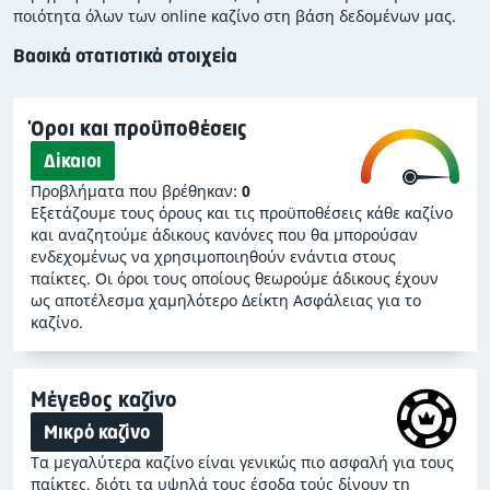
λειτουργεί σαν να έχει πραγματική άδεια, όμως
ποιότητα όλων των online καζίνο στη βάση δεδομένων μας.
εξετάζοντάς το προσεκτικότερα, διαπιστώσαμε ότι
είτε η άδεια δεν είναι πλέον έγκυρη ή ότι παραπέμπει
Βασικά στατιστικά στοιχεία
σε έναν ψεύτικο ιστότοπο που προσπαθεί να μιμηθεί
μια άδεια από μια πραγματική αρχή αδειοδότησης.
Όροι και προϋποθέσεις
Δεν βρήκαμε
κανένα σχετικό παράπονο
για αυτό το
Δίκαιοι
καζίνο.
Προβλήματα που βρέθηκαν:
0
Εξετάζουμε τους όρους και τις προϋποθέσεις κάθε καζίνο
Με βάση τις πληροφορίες που συλλέξαμε στην
και αναζητούμε άδικους κανόνες που θα μπορούσαν
αξιολόγησή μας για το Mafa191 Casino, το καζίνο αυτό
ενδεχομένως να χρησιμοποιηθούν ενάντια στους
έχει πολύ χαμηλό Δείκτη ασφάλειας. Δεν σας
παίκτες. Οι όροι τους οποίους θεωρούμε άδικους έχουν
προτείνουμε να παίξετε σε αυτό το καζίνο και σας
ως αποτέλεσμα χαμηλότερο Δείκτη Ασφάλειας για το
καζίνο.
συμβουλεύουμε να το αποφύγετε.
Μέγεθος καζίνο
Μικρό καζίνο
Τα μεγαλύτερα καζίνο είναι γενικώς πιο ασφαλή για τους
παίκτες, διότι τα υψηλά τους έσοδα τούς δίνουν τη