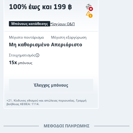
100% έως και 199 ฿
1
Μπόνους κατάθεσης
*Ισχύουν Ο&Π
Μέγιστο ποντάρισμα
Μέγιστη εξαργύρωση
Μη καθορισμένο
Απεριόριστο
Στοιχηματισμός
15x
μπόνους
Έλεγχος μπόνους
+21. Κίνδυνος εθισμού και απώλειας περιουσίας. Γραμμή
βοήθειας ΚΕΘΕΑ: 1114.
ΜΈΘΟΔΟΙ ΠΛΗΡΩΜΉΣ