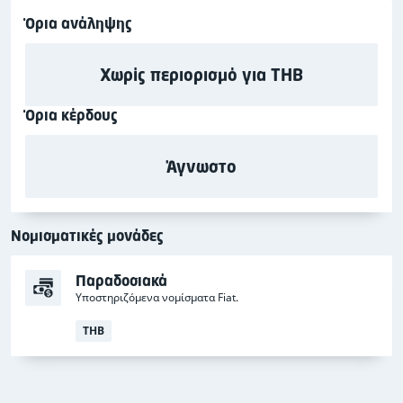
Όρια ανάληψης
Χωρίς περιορισμό για THB
Όρια κέρδους
Άγνωστο
Νομισματικές μονάδες
Παραδοσιακά
Υποστηριζόμενα νομίσματα Fiat.
THB