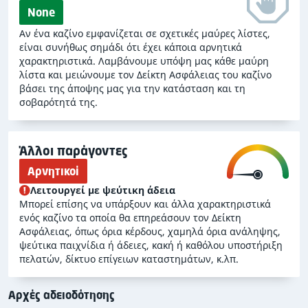
None
Αν ένα καζίνο εμφανίζεται σε σχετικές μαύρες λίστες,
είναι συνήθως σημάδι ότι έχει κάποια αρνητικά
χαρακτηριστικά. Λαμβάνουμε υπόψη μας κάθε μαύρη
λίστα και μειώνουμε τον Δείκτη Ασφάλειας του καζίνο
βάσει της άποψης μας για την κατάσταση και τη
σοβαρότητά της.
Άλλοι παράγοντες
Αρνητικοί
Λειτουργεί με ψεύτικη άδεια
Μπορεί επίσης να υπάρξουν και άλλα χαρακτηριστικά
ενός καζίνο τα οποία θα επηρεάσουν τον Δείκτη
Ασφάλειας, όπως όρια κέρδους, χαμηλά όρια ανάληψης,
ψεύτικα παιχνίδια ή άδειες, κακή ή καθόλου υποστήριξη
πελατών, δίκτυο επίγειων καταστημάτων, κ.λπ.
Αρχές αδειοδότησης