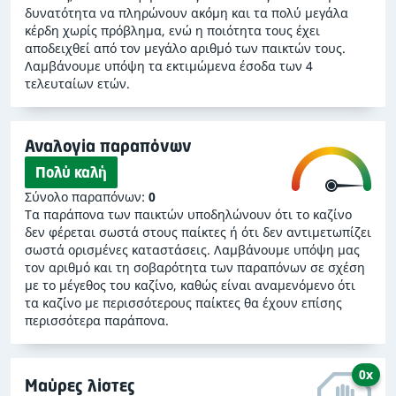
δυνατότητα να πληρώνουν ακόμη και τα πολύ μεγάλα
κέρδη χωρίς πρόβλημα, ενώ η ποιότητα τους έχει
αποδειχθεί από τον μεγάλο αριθμό των παικτών τους.
Λαμβάνουμε υπόψη τα εκτιμώμενα έσοδα των 4
τελευταίων ετών.
Αναλογία παραπόνων
Πολύ καλή
Σύνολο παραπόνων:
0
Τα παράπονα των παικτών υποδηλώνουν ότι το καζίνο
δεν φέρεται σωστά στους παίκτες ή ότι δεν αντιμετωπίζει
σωστά ορισμένες καταστάσεις. Λαμβάνουμε υπόψη μας
τον αριθμό και τη σοβαρότητα των παραπόνων σε σχέση
με το μέγεθος του καζίνο, καθώς είναι αναμενόμενο ότι
τα καζίνο με περισσότερους παίκτες θα έχουν επίσης
περισσότερα παράπονα.
0x
Μαύρες λίστες