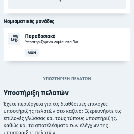
Νομισματικές μονάδες
Παραδοσιακά
Υποστηριζόμενα νομίσματα Fiat.
MXN
ΥΠΟΣΤΉΡΙΞΗ ΠΕΛΑΤΏΝ
Υποστήριξη πελατών
Έχετε περιέργεια για τις διαθέσιμες επιλογές
υποστήριξης πελατών στο καζίνο; Εξερευνήστε τις
επιλογές γλώσσας και τους τύπους υποστήριξης,
καθώς και τα αποτελέσματα των ελέγχων της
υποστήριξης πελατών.