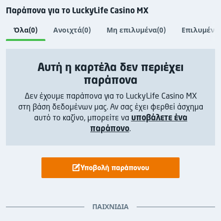
Παράπονα για το LuckyLife Casino MX
Όλα
(0)
Ανοιχτά
(0)
Μη επιλυμένα
(0)
Επιλυμένα
Αυτή η καρτέλα δεν περιέχει
παράπονα
Δεν έχουμε παράπονα για το LuckyLife Casino MX
στη βάση δεδομένων μας. Αν σας έχει φερθεί άσχημα
αυτό το καζίνο, μπορείτε να
υποβάλετε ένα
παράπονο
.
Υποβολή παράπονου
ΠΑΙΧΝΊΔΙΑ