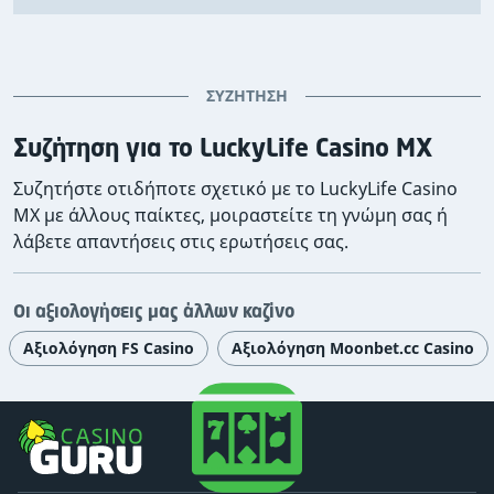
ΣΥΖΉΤΗΣΗ
Συζήτηση για το LuckyLife Casino MX
Συζητήστε οτιδήποτε σχετικό με το LuckyLife Casino
MX με άλλους παίκτες, μοιραστείτε τη γνώμη σας ή
λάβετε απαντήσεις στις ερωτήσεις σας.
Οι αξιολογήσεις μας άλλων καζίνο
Αξιολόγηση FS Casino
Αξιολόγηση Moonbet.cc Casino