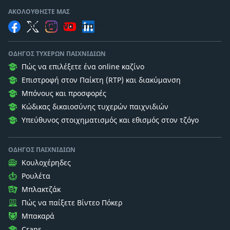
Casino Guru
ΑΚΟΛΟΥΘΉΣΤΕ ΜΑΣ
Θέλουμε να κατανοείτε τα τυχερά παιχνίδια.
ΟΔΗΓΌΣ ΤΥΧΕΡΏΝ ΠΑΙΧΝΙΔΙΏΝ
Πώς να επιλέξετε ένα online καζίνο
Επιστροφή στον Παίκτη (RTP) και διακύμανση
Μπόνους και προσφορές
Κώδικας δικαιοσύνης τυχερών παιχνιδιών
Υπεύθυνος στοιχηματισμός και εθισμός στον τζόγο
ΟΔΗΓΌΣ ΠΑΙΧΝΙΔΙΏΝ
Κουλοχέρηδες
Ρουλέτα
Μπλακτζάκ
Πώς να παίξετε Βίντεο Πόκερ
Μπακαρά
Craps