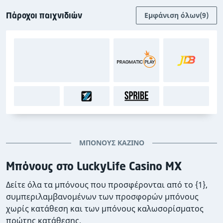
Πάροχοι παιχνιδιών
Εμφάνιση όλων
(9)
ΜΠΌΝΟΥΣ ΚΑΖΊΝΟ
Μπόνους στο LuckyLife Casino MX
Δείτε όλα τα μπόνους που προσφέρονται από το {1},
συμπεριλαμβανομένων των προσφορών μπόνους
χωρίς κατάθεση και των μπόνους καλωσορίσματος
πρώτης κατάθεσης.