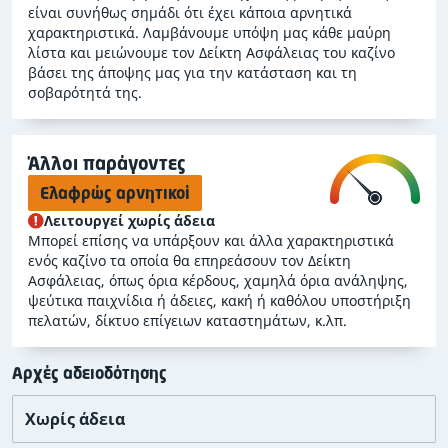
είναι συνήθως σημάδι ότι έχει κάποια αρνητικά
χαρακτηριστικά. Λαμβάνουμε υπόψη μας κάθε μαύρη
λίστα και μειώνουμε τον Δείκτη Ασφάλειας του καζίνο
βάσει της άποψης μας για την κατάσταση και τη
σοβαρότητά της.
Άλλοι παράγοντες
Ελαφρώς αρνητικοί
Λειτουργεί χωρίς άδεια
Μπορεί επίσης να υπάρξουν και άλλα χαρακτηριστικά
ενός καζίνο τα οποία θα επηρεάσουν τον Δείκτη
Ασφάλειας, όπως όρια κέρδους, χαμηλά όρια ανάληψης,
ψεύτικα παιχνίδια ή άδειες, κακή ή καθόλου υποστήριξη
πελατών, δίκτυο επίγειων καταστημάτων, κ.λπ.
Αρχές αδειοδότησης
Χωρίς άδεια