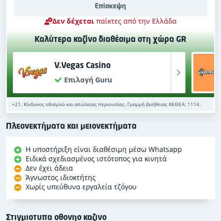
Επίσκεψη
Δεν δέχεται
παίκτες από την Ελλάδα
Καλύτερα καζίνο διαθέσιμα στη χώρα GR
V.Vegas Casino
Επιλογή Guru
+21. Κίνδυνος εθισμού και απώλειας περιουσίας. Γραμμή βοήθειας ΚΕΘΕΑ: 1114.
Πλεονεκτήματα και μειονεκτήματα
Η υποστήριξη είναι διαθέσιμη μέσω Whatsapp
Ειδικά σχεδιασμένος ιστότοπος για κινητά
Δεν έχει άδεια
Άγνωστος ιδιοκτήτης
Χωρίς υπεύθυνα εργαλεία τζόγου
Στιγμιοτυπα οθονησ καζινο