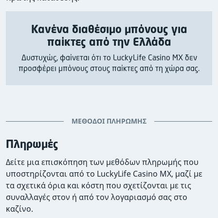
Κανένα διαθέσιμο μπόνους για
παίκτες από την Ελλάδα
Δυστυχώς, φαίνεται ότι το LuckyLife Casino MX δεν
προσφέρει μπόνους στους παίκτες από τη χώρα σας.
ΜΈΘΟΔΟΙ ΠΛΗΡΩΜΉΣ
Πληρωμές
Δείτε μια επισκόπηση των μεθόδων πληρωμής που
υποστηρίζονται από το LuckyLife Casino MX, μαζί με
τα σχετικά όρια και κόστη που σχετίζονται με τις
συναλλαγές στον ή από τον λογαριασμό σας στο
καζίνο.