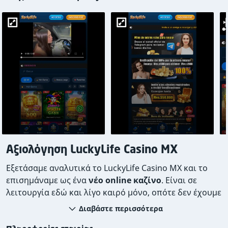
Αξιολόγηση LuckyLife Casino MX
Εξετάσαμε αναλυτικά το LuckyLife Casino MX και το
επισημάναμε ως ένα
νέο online καζίνο
. Είναι σε
λειτουργία εδώ και λίγο καιρό μόνο, οπότε δεν έχουμε
αρκετά δεδομένα για να του δώσουμε έναν κανονικό
Διαβάστε περισσότερα
Δείκτη ασφάλειας όπως τα εδραιωμένα καζίνο. Στην