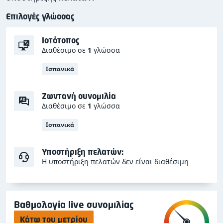
Επιλογές γλώσσας
Ιστότοπος
Διαθέσιμο σε
1
γλώσσα
Ισπανικά
Ζωντανή συνομιλία
Διαθέσιμο σε
1
γλώσσα
Ισπανικά
Υποστήριξη πελατών:
Η υποστήριξη πελατών δεν είναι διαθέσιμη
Βαθμολογία live συνομιλίας
Κάτω του μετρίου