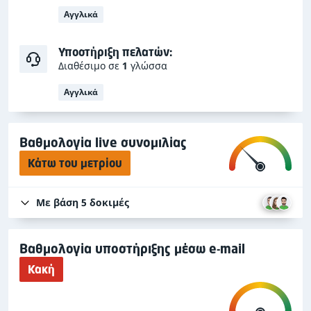
Αγγλικά
Υποστήριξη πελατών:
Διαθέσιμο σε
1
γλώσσα
Αγγλικά
Βαθμολογία live συνομιλίας
Κάτω του μετρίου
Με βάση
5
δοκιμές
Βαθμολογία υποστήριξης μέσω e-mail
Κακή