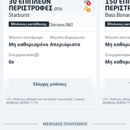
30 ΕΠΙΠΛΕΟΝ
150 ΕΠ
ΠΕΡΙΣΤΡΟΦΕΣ
ΠΕΡΙΣΤ
στο
1
Starburst
Bass Bona
Μπόνους κατάθεσης
Μπόνους κα
*Ισχύουν Ο&Π
Μέγιστο ποντάρισμα
Μέγιστη εξαργύρωση
Μέγιστο ποντά
Μη καθορισμένο
Απεριόριστο
Μη καθορ
Στοιχηματισμός
Στοιχηματισμό
0x
Μη καθορ
Έλεγχος μπόνους
+21. Κίνδυνος εθισμού και απώλειας περιουσίας. Γραμμή
+21. Κίνδυνος εθισ
βοήθειας ΚΕΘΕΑ: 1114.
βοήθειας ΚΕΘΕΑ: 1
ΜΈΘΟΔΟΙ ΠΛΗΡΩΜΉΣ