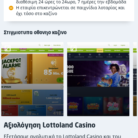
διαθέσιμη 24 ώρες το 24ωρο, 7 ημέρες την εβδομάδα
Η εταιρία επικεντρώνεται σε παιχνίδια λοταρίας και
όχι τόσο στο καζίνο
Στιγμιοτυπα οθονησ καζινο
Αξιολόγηση Lottoland Casino
Εξετάσαμε αναλυτικά το Lottoland Casino και του