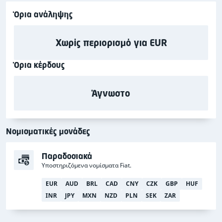
Όρια ανάληψης
Χωρίς περιορισμό για EUR
Όρια κέρδους
Άγνωστο
Νομισματικές μονάδες
Παραδοσιακά
Υποστηριζόμενα νομίσματα Fiat.
EUR
AUD
BRL
CAD
CNY
CZK
GBP
HUF
INR
JPY
MXN
NZD
PLN
SEK
ZAR