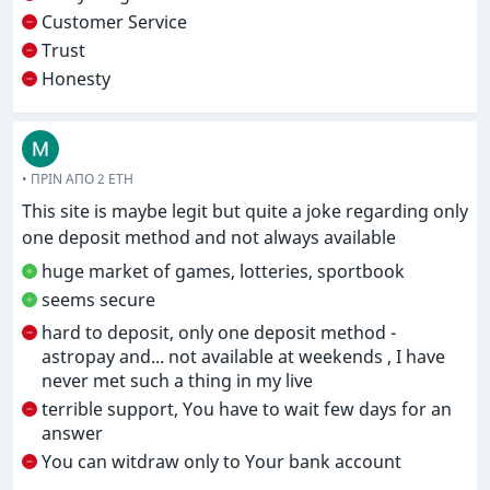
These scammers will WITHHOLD YOUR FUNDS
Customer Service
Trust
They promised me offers, I WON, then they took my
Honesty
winnings.
The customer service takes MONTHS TO REPLY.
• ΠΡΙΝ ΑΠΌ 2 ΈΤΗ
If you win, they hold your money and stall you for
months, even when they know they are in the wrong
This site is maybe legit but quite a joke regarding only
and will lose when the case is taken to IBAS.
one deposit method and not always available
huge market of games, lotteries, sportbook
AVOID THE HEADACHE - bet somewhere else. Not
seems secure
with these crooks.
hard to deposit, only one deposit method -
astropay and... not available at weekends , I have
never met such a thing in my live
terrible support, You have to wait few days for an
answer
You can witdraw only to Your bank account