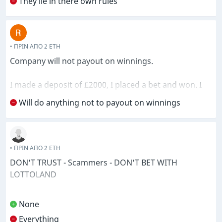
They lie in there own rules
and nothing eventually I played my money away and
decided to have a break for a few weeks when I came
back I played again won a small amount and again
was told to verify sent everything in again and the
• ΠΡΙΝ ΑΠΌ 2 ΈΤΗ
same thing happened played away my money while I
waited to be verified again I took a break came back
Company will not payout on winnings.
and low and behold they got me again I sent 6 emails
this time as the verification upload would not let me
I made a deposit of £2000, I placed a bet and won. I
upload and to be honest I got annoyed and closed
then made a withdrawal of £4000. The company
Will do anything not to payout on winnings
the account 4 time in all they got me to play away my
refused to payout on my winnings. I was returned my
winnings I no it's a casino plot I was made a fool of I
deposit after weeks of fighting and told they are
asked for a refund but still to this day I got no reply
keeping the winnings. Avoid at all cost, use a
to any emails.they do advertise they get back to you
reputable site.
• ΠΡΙΝ ΑΠΌ 2 ΈΤΗ
within 24 hours thats rubbish
DON'T TRUST - Scammers - DON'T BET WITH
LOTTOLAND
Use Bet365 or William Hill or someone else instead.
None
Everything