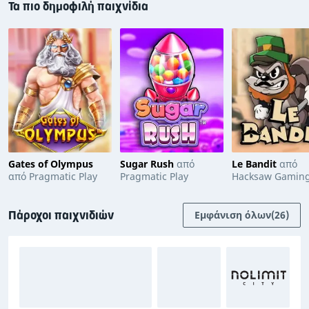
Τα πιο δημοφιλή παιχνίδια
Gates of Olympus
Sugar Rush
από
Le Bandit
από
από Pragmatic Play
Pragmatic Play
Hacksaw Gamin
Πάροχοι παιχνιδιών
Εμφάνιση όλων
(26)