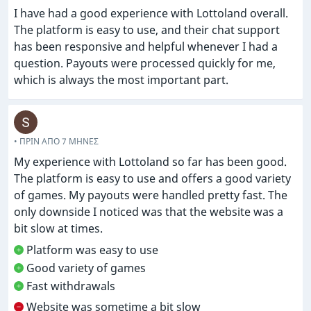
I have had a good experience with Lottoland overall.
The platform is easy to use, and their chat support
has been responsive and helpful whenever I had a
question. Payouts were processed quickly for me,
which is always the most important part.
• ΠΡΙΝ ΑΠΌ 7 ΜΉΝΕΣ
My experience with Lottoland so far has been good.
The platform is easy to use and offers a good variety
of games. My payouts were handled pretty fast. The
only downside I noticed was that the website was a
bit slow at times.
Platform was easy to use
Good variety of games
Fast withdrawals
Website was sometime a bit slow