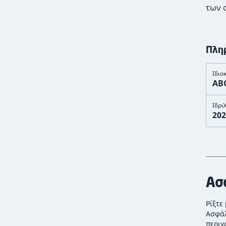
των 
παρά
ποιό
και 
Πληρ
καζί
αξιο
Ιδιο
ABC
Σύμφ
καζί
Ιδρύ
202
μεγα
ενδε
Αυτή
και
7
το κ
Ασ
Μπορ
στο 
Ρίξτε
Ασφάλ
περιγ