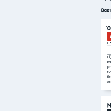
Βασι
Ό
Π
Εξ
κα
μπ
εν
θε
Δε
Μ