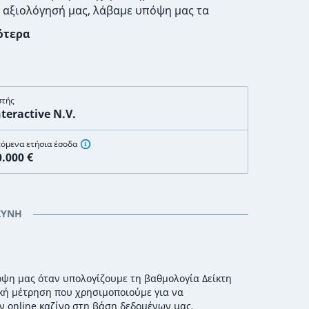
ν αξιολόγησή μας, λάβαμε υπόψη μας τα
δεια, τη γνησιότητα των παιχνιδιών, την
ότερα
 όροι και οι προϋποθέσεις, τα όρια ανάληψης
 Wins Casino
σχετίζεται και με άλλα online
επηρεάζεται από αυτά. Διαβάστε την πλήρη
με αυτό το καζίνο.
στής
teractive N.V.
l Wins Casino είναι ένα
μικρότερο online
είναι ένας σημαντικός παράγοντας, καθώς τα
όμενα ετήσια έσοδα
0.000 €
 τα μεγάλα κέρδη, ενώ τα μικρότερα καζίνο
 να κερδίσετε ένα μεγάλο ποσό.
νο καζίνο
στη βάση δεδομένων μας, καθώς
ΣΎΝΗ
αιτίας αυτών των παραπόνων, δώσαμε σε αυτό
ίους οι
2.849
αφορούν συσχετιζόμενα καζίνο.
α τα παράπονα και τους αρνητικούς πόντους
όγησης.
όψη μας όταν υπολογίζουμε τη βαθμολογία Δείκτη
ική μέτρηση που χρησιμοποιούμε για να
ν online καζίνο στη βάση δεδομένων μας.