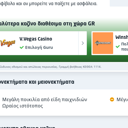
φίβολο και αν μπορείτε να παίξετε με ασφάλεια.
αλύτερα καζίνο διαθέσιμα στη χώρα GR
Winsh
V.Vegas Casino
Πο
Επιλογή Guru
πα
Κίνδυνος εθισμού και απώλειας περιουσίας. Γραμμή βοήθειας ΚΕΘΕΑ: 1114.
νεκτήματα και μειονεκτήματα
Μεγάλη ποικιλία από είδη παιχνιδιών
Μέγι
Ωραίος ιστότοπος