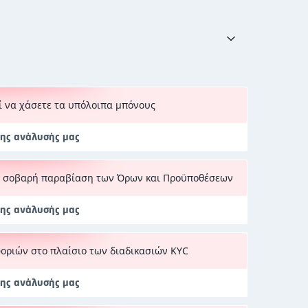
ί να χάσετε τα υπόλοιπα μπόνους
της ανάλυσής μας
ως σοβαρή παραβίαση των Όρων και Προϋποθέσεων
της ανάλυσής μας
οριών στο πλαίσιο των διαδικασιών KYC
της ανάλυσής μας