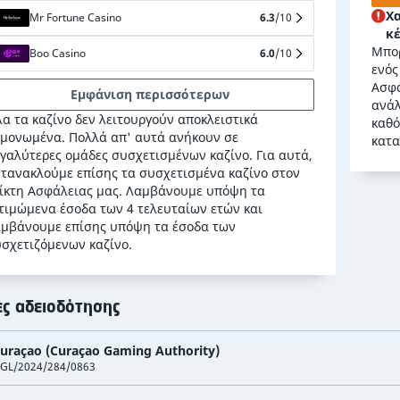
Χα
Mr Fortune Casino
6.3
/10
κέ
Μπορ
Boo Casino
6.0
/10
ενός
Ασφά
Εμφάνιση περισσότερων
ανάλ
α τα καζίνο δεν λειτουργούν αποκλειστικά
καθό
μονωμένα. Πολλά απ' αυτά ανήκουν σε
κατα
γαλύτερες ομάδες συσχετισμένων καζίνο. Για αυτά,
τανακλούμε επίσης τα συσχετισμένα καζίνο στον
ίκτη Ασφάλειας μας. Λαμβάνουμε υπόψη τα
τιμώμενα έσοδα των 4 τελευταίων ετών και
μβάνουμε επίσης υπόψη τα έσοδα των
σχετιζόμενων καζίνο.
ς αδειοδότησης
uraçao (Curaçao Gaming Authority)
GL/2024/284/0863