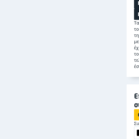
Όπως
Τα
Αυτό
το
εξαι
τη
με
έχ
το
τε
έσ
Ε
σ
Συ