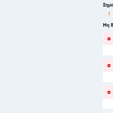
Σημα
Μη δ