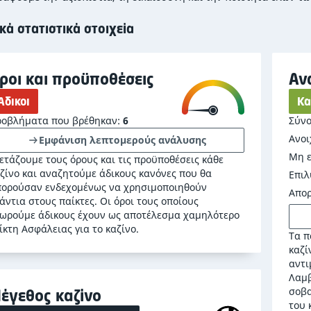
Προειδοποίηση:
Το Imperial Wins Casino έχει συγκεκριμέ
κά στατιστικά στοιχεία
Προϋποθέσεις για τα Μπόνους που θεωρούμε ότι είναι
άδ
συγκεκριμένοι όροι και προϋποθέσεις μπορεί να σας δημ
αποφασίσετε να επωφεληθείτε από τα μπόνους ή τις προσφ
ροι και προϋποθέσεις
Αν
συμβουλεύουμε να βρείτε ένα άλλο καζίνο με δίκαιους καν
Άδικοι
Κα
προσοχή στους όρους και προϋποθέσεις αυτού του καζίνο,
ροβλήματα που βρέθηκαν:
6
Σύν
Ανοι
Εμφάνιση λεπτομερούς ανάλυσης
Μη 
ετάζουμε τους όρους και τις προϋποθέσεις κάθε
ζίνο και αναζητούμε άδικους κανόνες που θα
Επιλ
Προειδοποίηση: Το Imperial Wins Casino έχει ημερ
ορούσαν ενδεχομένως να χρησιμοποιηθούν
Απο
Αυτό σημαίνει ότι το καθαρό κέρδος σας δεν μπορεί ν
άντια στους παίκτες. Οι όροι τους οποίους
ωρούμε άδικους έχουν ως αποτέλεσμα χαμηλότερο
ημέρα, όπου το «καθαρό κέρδος» ορίζεται ως η δια
ίκτη Ασφάλειας για το καζίνο.
και των χρημάτων που ποντάρατε. Αν κερδίσετε περι
Τα π
καζί
απ’ αυτό το όριο. Θεωρούμε ότι οποιοδήποτε όριο κέ
αντι
παίκτες και αποτελεί αιτία χαμηλότερης βαθμολογίας
Λαμβ
εφαρμόζουν αυτού του είδους τον περιορισμό, εκτός
σοβα
έγεθος καζίνο
εξωτερικούς παράγοντες, όπως π.χ. από τοπικές ρυθμ
του 