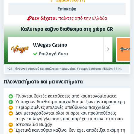
Επίσκεψη
Δεν δέχεται
παίκτες από την Ελλάδα
Καλύτερα καζίνο διαθέσιμα στη χώρα GR
V.Vegas Casino
Επιλογή Guru
+21. Κίνδυνος εθισμού και απώλειας περιουσίας. Γραμμή βοήθειας ΚΕΘΕΑ: 1114.
Πλεονεκτήματα και μειονεκτήματα
Γίνονται δεκτές καταθέσεις από κρυπτονομίσματα
Υπάρχουν διαθέσιμα παιχνίδια με ζωντανό κρουπιέρη
Περιορισμένες επιλογές υπεύθυνου παιχνιδιού
Δεν μεταφράζονται όλοι οι όροι και προϋποθέσεις
στην επιλογή γλώσσας που παρέχεται στον ιστότοπο
Ιστοσελίδα Buggy
Σχετικά καινούριο καζίνο, δεν έχει αποδείξει ακόμη τη