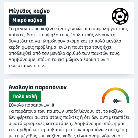
σας συμβουλεύουμε να βρείτε ένα άλλο καζίνο με
δίκαιους κανόνες ή να δείξετε τουλάχιστον
Μέγεθος καζίνο
ιδιαίτερη προσοχή στους όρους και
Μικρό καζίνο
προϋποθέσεις αυτού του καζίνο, αν αποφασίσετε
Τα μεγαλύτερα καζίνο είναι γενικώς πιο ασφαλή για τους
να παίξετε σε αυτό.
παίκτες, διότι τα υψηλά τους έσοδα τούς δίνουν τη
δυνατότητα να πληρώνουν ακόμη και τα πολύ μεγάλα
κέρδη χωρίς πρόβλημα, ενώ η ποιότητα τους έχει
Το Himmel Casino δεν έχει υποστήριξη πελατών.
αποδειχθεί από τον μεγάλο αριθμό των παικτών τους.
Θεωρούμε ότι αυτό είναι ένα μεγάλο πρόβλημα, διότι
Λαμβάνουμε υπόψη τα εκτιμώμενα έσοδα των 4
δεν υπάρχει δυνατότητα επικοινωνίας με
τελευταίων ετών.
οποιονδήποτε από το καζίνο, που σημαίνει ότι δεν
είναι δυνατή η επίλυση οποιουδήποτε ζητήματος
μπορεί να προκύψει.
Αναλογία παραπόνων
Πολύ καλή
Όπως καταλαβαίνετε από όλες τις πληροφορίες που
Σύνολο παραπόνων:
0
συλλέξαμε στην αξιολόγησή μας για το Himmel Casino,
Τα παράπονα των παικτών υποδηλώνουν ότι το καζίνο
αυτό το καζίνο έχει χαμηλό Δείκτη ασφάλειας. Δεν σας
δεν φέρεται σωστά στους παίκτες ή ότι δεν αντιμετωπίζει
προτείνουμε να παίξετε σε αυτό το καζίνο και σας
σωστά ορισμένες καταστάσεις. Λαμβάνουμε υπόψη μας
συμβουλεύουμε να το αποφύγετε.
τον αριθμό και τη σοβαρότητα των παραπόνων σε σχέση
με το μέγεθος του καζίνο, καθώς είναι αναμενόμενο ότι