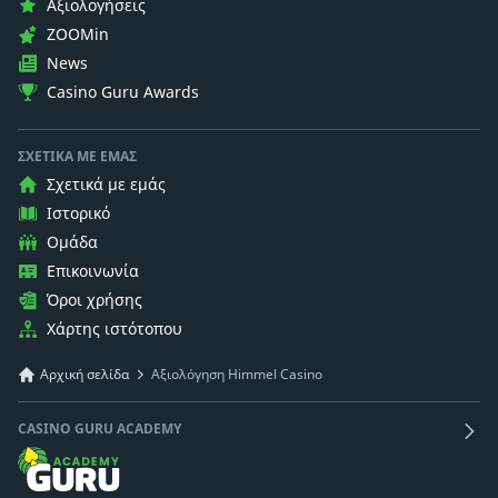
Αξιολογήσεις
ZOOMin
News
Casino Guru Awards
ΣΧΕΤΙΚΆ ΜΕ ΕΜΆΣ
Σχετικά με εμάς
Ιστορικό
Ομάδα
Επικοινωνία
Όροι χρήσης
Χάρτης ιστότοπου
Αρχική σελίδα
Αξιολόγηση Himmel Casino
CASINO GURU ACADEMY