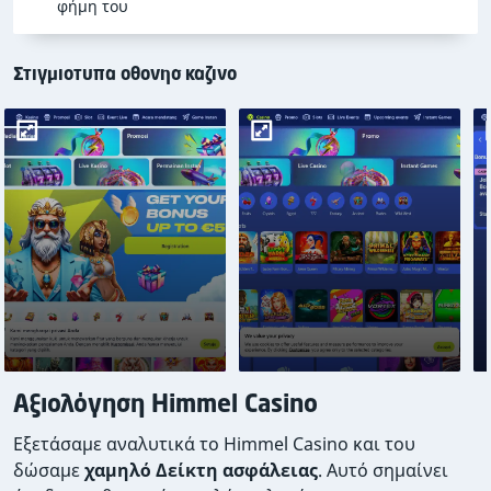
φήμη του
Στιγμιοτυπα οθονησ καζινο
Αξιολόγηση Himmel Casino
Εξετάσαμε αναλυτικά το Himmel Casino και του
δώσαμε
χαμηλό Δείκτη ασφάλειας
. Αυτό σημαίνει