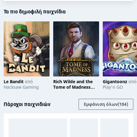
Τα πιο δημοφιλή παιχνίδια
Le Bandit
από
Rich Wilde and the
Gigantoonz
από
Hacksaw Gaming
Tome of Madness
Play'n GO
από Play'n GO
Πάροχοι παιχνιδιών
Εμφάνιση όλων
(104)