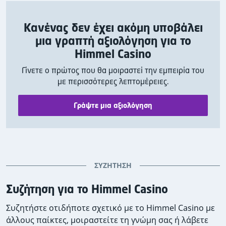
Κανένας δεν έχει ακόμη υποβάλει
μια γραπτή αξιολόγηση για το
Himmel Casino
Γίνετε ο πρώτος που θα μοιραστεί την εμπειρία του
με περισσότερες λεπτομέρειες.
Γράψτε μια αξιολόγηση
ΣΥΖΉΤΗΣΗ
Συζήτηση για το Himmel Casino
Συζητήστε οτιδήποτε σχετικό με το Himmel Casino με
άλλους παίκτες, μοιραστείτε τη γνώμη σας ή λάβετε