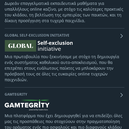
Δωρεάν επαγγελματικά εκπαιδευτικά μαθήματα για
υπαλλήλους online καζίνο, με στόχο τις καλύτερες πρακτικές
του κλάδου, τη βελτίωση της εμπειρίας των παικτών, και τη
δίκαιη προσέγγιση στα τυχερά παιχνίδια.
GLOBAL SELF-EXCLUSION INITIATIVE
Μια πρωτοβουλία που ξεκινήσαμε με στόχο τη δημιουργία
ενός συστήματος καθολικού αυτο-αποκλεισμού, που θα
επιτρέπει στους ευάλωτους παίκτες να μπλοκάρουν την
πρόσβασή τους σε όλες τις ευκαιρίες online τυχερών
παιχνιδιών.
GAMTEGRITY
Μια πλατφόρμα που έχει δημιουργηθεί για να επιδείξει όλες
μας τις προσπάθειες που στοχεύουν στην πραγματοποίηση
του οράματος ενός πιο ασφαλούς και πιο διαφανούς κλάδου