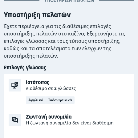
ΥΠΟΣΤΉΡΙΞΗ ΠΕΛΑΤΏΝ
Υποστήριξη πελατών
Έχετε περιέργεια για τις διαθέσιμες επιλογές
υποστήριξης πελατών στο καζίνο; Εξερευνήστε τις
επιλογές γλώσσας και τους τύπους υποστήριξης,
καθώς και τα αποτελέσματα των ελέγχων της
υποστήριξης πελατών.
Επιλογές γλώσσας
Ιστότοπος
Διαθέσιμο σε
2
γλώσσες
Αγγλικά
Ινδονησιακά
Ζωντανή συνομιλία
Η ζωντανή συνομιλία δεν είναι διαθέσιμη