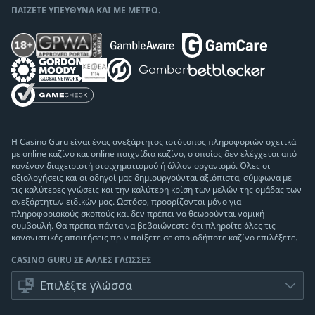
ΠΑΊΖΕΤΕ ΥΠΕΎΘΥΝΑ ΚΑΙ ΜΕ ΜΈΤΡΟ.
Η Casino Guru είναι ένας ανεξάρτητος ιστότοπος πληροφοριών σχετικά
με online καζίνο και online παιχνίδια καζίνο, ο οποίος δεν ελέγχεται από
κανέναν διαχειριστή στοιχηματισμού ή άλλον οργανισμό. Όλες οι
αξιολογήσεις και οι οδηγοί μας δημιουργούνται αξιόπιστα, σύμφωνα με
τις καλύτερες γνώσεις και την καλύτερη κρίση των μελών της ομάδας των
ανεξάρτητων ειδικών μας. Ωστόσο, προορίζονται μόνο για
πληροφοριακούς σκοπούς και δεν πρέπει να θεωρούνται νομική
συμβουλή. Θα πρέπει πάντα να βεβαιώνεστε ότι πληροίτε όλες τις
κανονιστικές απαιτήσεις πριν παίξετε σε οποιοδήποτε καζίνο επιλέξετε.
CASINO GURU ΣΕ ΆΛΛΕΣ ΓΛΏΣΣΕΣ
Επιλέξτε γλώσσα