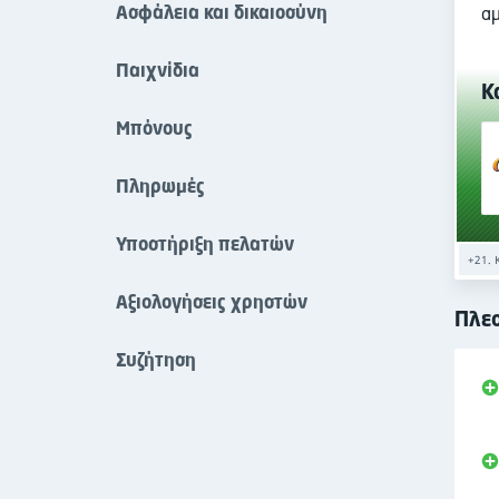
Ασφάλεια και δικαιοσύνη
αμ
Παιχνίδια
Κ
Μπόνους
Πληρωμές
Υποστήριξη πελατών
+21. 
Αξιολογήσεις χρηστών
Πλεο
Συζήτηση