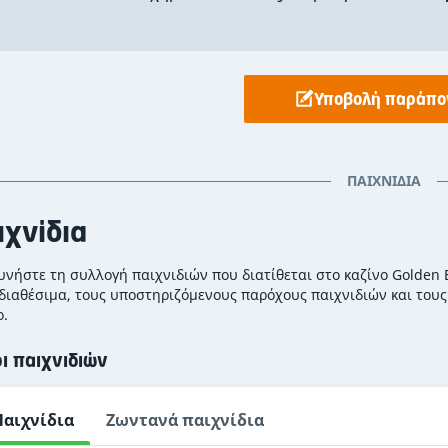
Υποβολή παράπο
ΠΑΙΧΝΊΔΙΑ
ιχνίδια
υνήστε τη συλλογή παιχνιδιών που διατίθεται στο καζίνο Golden
 διαθέσιμα, τους υποστηριζόμενους παρόχους παιχνιδιών και τους 
ο.
ι παιχνιδιών
Παιχνίδια
Ζωντανά παιχνίδια