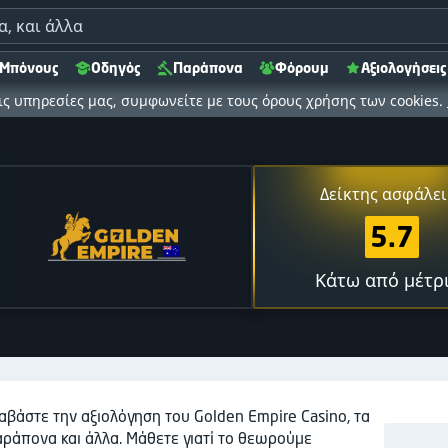
Μπόνους
Οδηγός
Παράπονα
Φόρουμ
Αξιολογήσεις
ις υπηρεσίες μας, συμφωνείτε με τους όρους χρήσης των cookies.
Δείκτης ασφάλει
5.7
Κάτω από μέτρ
αβάστε την αξιολόγηση του Golden Empire Casino, τα
ράπονα και άλλα. Μάθετε γιατί το θεωρούμε