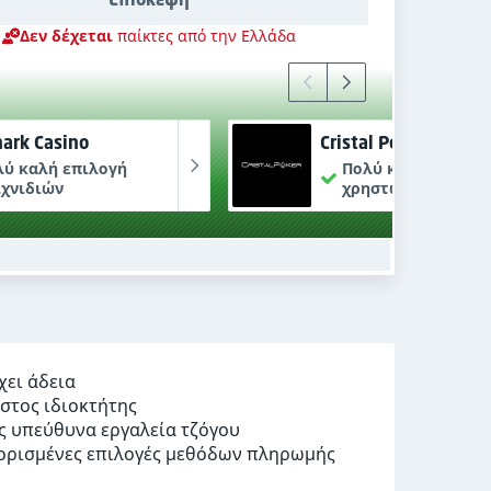
Δεν δέχεται
παίκτες από την Ελλάδα
ark Casino
Cristal Poker Casino
λύ καλή επιλογή
Πολύ καλή βαθμολ
ιχνιδιών
χρηστών
χει άδεια
στος ιδιοκτήτης
ς υπεύθυνα εργαλεία τζόγου
ορισμένες επιλογές μεθόδων πληρωμής