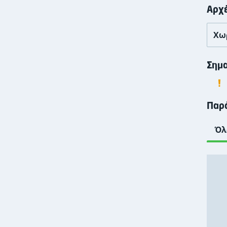
Αρχέ
Χω
Σημα
Παρά
Όλ